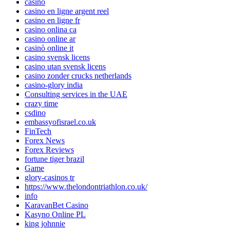
casino
casino en ligne argent reel
casino en ligne fr
casino onlina ca
casino online ar
casinò online it
casino svensk licens
casino utan svensk licens
casino zonder crucks netherlands
casino-glory india
Consulting services in the UAE
crazy time
csdino
embassyofisrael.co.uk
FinTech
Forex News
Forex Reviews
fortune tiger brazil
Game
glory-casinos tr
https://www.thelondontriathlon.co.uk/
info
KaravanBet Casino
Kasyno Online PL
king johnnie