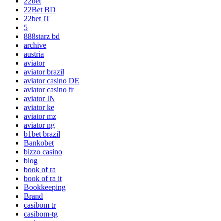
22bet
22Bet BD
22bet IT
5
888starz bd
archive
austria
aviator
aviator brazil
aviator casino DE
aviator casino fr
aviator IN
aviator ke
aviator mz
aviator ng
b1bet brazil
Bankobet
bizzo casino
blog
book of ra
book of ra it
Bookkeeping
Brand
casibom tr
casibom-tg