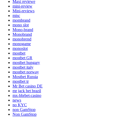
Maxi reviewe
mini-review
Mini-reviews
misc
mombrand
mono slot
Mono-brand
Monobrand
monobrend
monogame
monoslot
mostbet
mostbet GR
mostbet hungary
mostbet italy
mostbet norway
Mostbet Russia
mostbet tr
Mr Bet casino DE
mr jack bet brazil
mx-bbrbet-casino
news
no KYC
non GamStop
Non GamStop