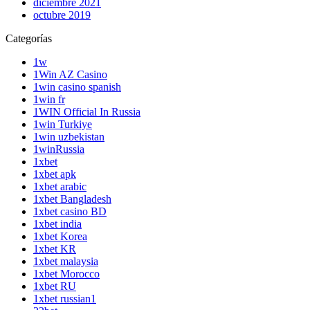
diciembre 2021
octubre 2019
Categorías
1w
1Win AZ Casino
1win casino spanish
1win fr
1WIN Official In Russia
1win Turkiye
1win uzbekistan
1winRussia
1xbet
1xbet apk
1xbet arabic
1xbet Bangladesh
1xbet casino BD
1xbet india
1xbet Korea
1xbet KR
1xbet malaysia
1xbet Morocco
1xbet RU
1xbet russian1