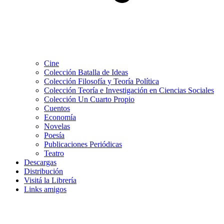
Cine
Colección Batalla de Ideas
Colección Filosofía y Teoría Política
Colección Teoría e Investigación en Ciencias Sociales
Colección Un Cuarto Propio
Cuentos
Economía
Novelas
Poesía
Publicaciones Periódicas
Teatro
Descargas
Distribución
Visitá la Librería
Links amigos