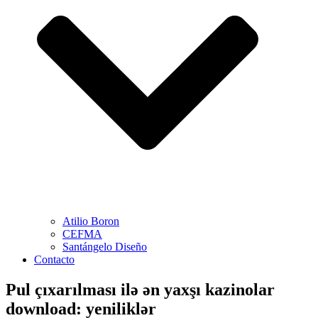
Atilio Boron
CEFMA
Santángelo Diseño
Contacto
Pul çıxarılması ilə ən yaxşı kazinolar
download: yeniliklər