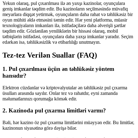
Yekun olaraq, pul çıxarılması ilə ən yaxşı kazinolar, oyunçulara
geniş imkanlar təqdim edir. Bu kazinoların seçilməsində müvafiq
meyarlara diqqət yetirmək, oyunçuların daha rahat və təhlükəsiz bir
oyun mühiti əldə etməsini təmin edir. Hər yeni platforma, müasir
texnologiyaların imkanları ilə, istifadəçilərə daha əlverişli şərtlər
təqdim edir. Gözlənilən yeniliklərin bir hissəsi olaraq, mobil
tətbiqlərin istifadəsi, oyunçulara daha yaxşı imkanlar yaradır. Seçim
edərkən isə, təhlükəsizlik və etibarlılığı unutmayın.
Tez-tez Verilən Suallar (FAQ)
1. Pul çıxarılması üçün ən təhlükəsiz yöntem
hansıdır?
Elektron cüzdanlar və kriptovalyutalar ən təhlükəsiz pul çıxarma
üsulları arasında sayılır. Onlar tez və rahatdır, eyni zamanda
məlumatlarınızı qorumağa kömək edir.
2. Kazinoda pul çıxarma limitləri varmı?
Bəli, hər kazino öz pul çıxarma limitlərini müəyyən edir. Bu limitlər,
kazinonun siyasətinə görə dəyişə bilər.