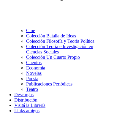
Cine
Colección Batalla de Ideas
Colección Filosofía y Teoría Política
Colección Teoría e Investigación en
Ciencias Sociales
Colección Un Cuarto Propio
Cuentos
Economía
Novelas
Poesía
Publicaciones Periódicas
Teatro
Descargas
Distribución
Visitá la Librería
Links amigos