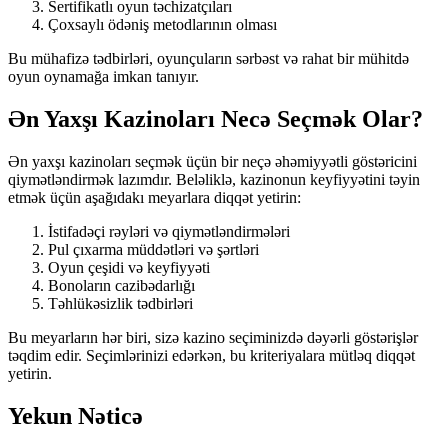
Sertifikatlı oyun təchizatçıları
Çoxsaylı ödəniş metodlarının olması
Bu mühafizə tədbirləri, oyunçuların sərbəst və rahat bir mühitdə
oyun oynamağa imkan tanıyır.
Ən Yaxşı Kazinoları Necə Seçmək Olar?
Ən yaxşı kazinoları seçmək üçün bir neçə əhəmiyyətli göstəricini
qiymətləndirmək lazımdır. Beləliklə, kazinonun keyfiyyətini təyin
etmək üçün aşağıdakı meyarlara diqqət yetirin:
İstifadəçi rəyləri və qiymətləndirmələri
Pul çıxarma müddətləri və şərtləri
Oyun çeşidi və keyfiyyəti
Bonoların cazibədarlığı
Təhlükəsizlik tədbirləri
Bu meyarların hər biri, sizə kazino seçiminizdə dəyərli göstərişlər
təqdim edir. Seçimlərinizi edərkən, bu kriteriyalara mütləq diqqət
yetirin.
Yekun Nəticə