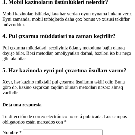
3. Mobil kazinoların üstünlükləri nələrdir?
Mobil kazinolar, istifadəçilərə hər yerdən oyun oynama imkanı verir.
Eyni zamanda, mobil tətbiqlərdə daha çox bonus və xüsusi təkliflər
mövcuddur.
4. Pul çıxarma müddətləri nə zaman keçirilir?
Pul çıxarma müddətləri, seçdiyiniz ödəniş metoduna bağlı olaraq
dəyişə bilər. Bəzi metodlar, əməliyyatları dərhal, bəziləri isə bir neçə
gün ala bilər.
5. Hər kazinoda eyni pul çıxartma üsulları varmı?
Xeyr, hər kazino müxtəlif pul çıxarma üsullarını təklif edir. Buna
görə də, kazino seçərkən təqdim olunan metodları nəzərə almaq
vacibdir.
Deja una respuesta
Tu dirección de correo electrónico no será publicada.
Los campos
obligatorios están marcados con
*
Nombre
*