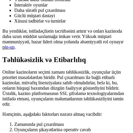
İnteraktiv oyunlar
Daha sürətli pul çıxarılması
Güclü müştəri dəstəyi
Xüsusi tədbirlər və turnirlər
Bu yeniliklər, istifadəçilərin təcrübəsini artırır və onları kazinoda
daha uzun müddət saxlamağa imkan verir. Yüksək müştəri
məmnuniyyəti, bazar lideri olma yolunda əhəmiyyətli rol oynayır
pin-up
.
Təhlükəsizlik və Etibarlılıq
Online kazinoların seçimi zamanı təhlükəsizlik, oyunçular üçün
prioritet məsələlərdən biridir. Pul çıxarılması ilə bağlı etibarlı
kazinolar, müvafiq lisenziyalara sahib olmalıdırlar, belə ki, bu,
onların hüquqi baxımdan düzgün fəaliyyət göstərdiyini bildirir.
Üstəlik, kazino platformasının SSL şifrələmə texnologiyalarından
istifadə etməsi, oyunçuların məlumatlarının təhlükəsizliyini təmin
edir.
Həmçinin, aşağıdakı faktorları nəzərə almaq vacibdir:
Zamanında pul çıxarılması
Oyunçuların şikayətlərinə operativ cavab