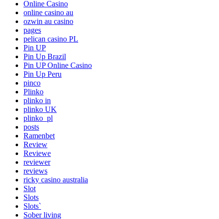
Online Casino
online casino au
ozwin au casino
pages
pelican casino PL
Pin UP
Pin Up Brazil
Pin UP Online Casino
Pin Up Peru
pinco
Plinko
plinko in
plinko UK
plinko_pl
posts
Ramenbet
Review
Reviewe
reviewer
reviews
ricky casino australia
Slot
Slots
Slots`
Sober living