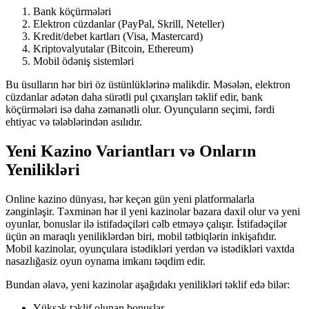
Bank köçürmələri
Elektron cüzdanlar (PayPal, Skrill, Neteller)
Kredit/debet kartları (Visa, Mastercard)
Kriptovalyutalar (Bitcoin, Ethereum)
Mobil ödəniş sistemləri
Bu üsulların hər biri öz üstünlüklərinə malikdir. Məsələn, elektron
cüzdanlar adətən daha sürətli pul çıxarışları təklif edir, bank
köçürmələri isə daha zəmanətli olur. Oyunçuların seçimi, fərdi
ehtiyac və tələblərindən asılıdır.
Yeni Kazino Variantları və Onların
Yenilikləri
Online kazino dünyası, hər keçən gün yeni platformalarla
zənginləşir. Təxminən hər il yeni kazinolar bazara daxil olur və yeni
oyunlar, bonuslar ilə istifadəçiləri cəlb etməyə çalışır. İstifadəçilər
üçün ən maraqlı yeniliklərdən biri, mobil tətbiqlərin inkişafıdır.
Mobil kazinolar, oyunçulara istədikləri yerdən və istədikləri vaxtda
nasazlığasiz oyun oynama imkanı təqdim edir.
Bundan əlavə, yeni kazinolar aşağıdakı yenilikləri təklif edə bilər:
Yüksək təklif olunan bonuslar