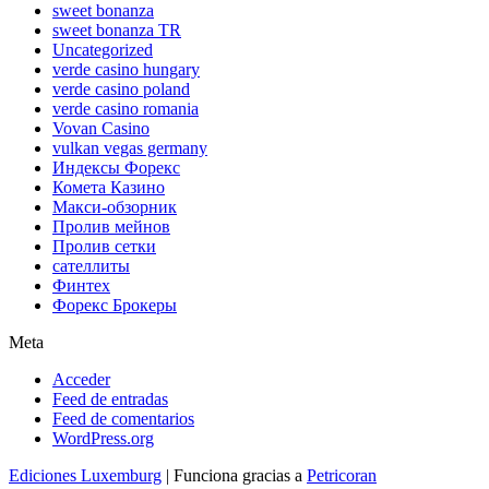
sweet bonanza
sweet bonanza TR
Uncategorized
verde casino hungary
verde casino poland
verde casino romania
Vovan Casino
vulkan vegas germany
Индексы Форекс
Комета Казино
Макси-обзорник
Пролив мейнов
Пролив сетки
сателлиты
Финтех
Форекс Брокеры
Meta
Acceder
Feed de entradas
Feed de comentarios
WordPress.org
Ediciones Luxemburg
| Funciona gracias a
Petricoran