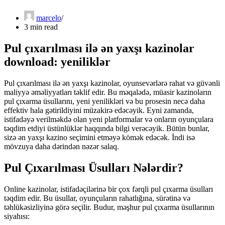
marcelo
3 min read
Pul çıxarılması ilə ən yaxşı kazinolar
download: yeniliklər
Pul çıxarılması ilə ən yaxşı kazinolar, oyunsevərlərə rahat və güvənli
maliyyə əməliyyatları təklif edir. Bu məqalədə, müasir kazinoların
pul çıxarma üsullarını, yeni yenilikləri və bu prosesin necə daha
effektiv hala gətirildiyini müzakirə edəcəyik. Eyni zamanda,
istifadəyə verilməkdə olan yeni platformalar və onların oyunçulara
təqdim etdiyi üstünlüklər haqqında bilgi verəcəyik. Bütün bunlar,
sizə ən yaxşı kazino seçimini etməyə kömək edəcək. İndi isə
mövzuya daha dərindən nəzər salaq.
Pul Çıxarılması Üsulları Nələrdir?
Online kazinolar, istifadəçilərinə bir çox fərqli pul çıxarma üsulları
təqdim edir. Bu üsullar, oyunçuların rahatlığına, sürətinə və
təhlükəsizliyinə görə seçilir. Budur, məşhur pul çıxarma üsullarının
siyahısı: