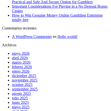
Practical and Safe And Secure Option for Gamblers
Important Considerations For Playing in a No Deposit Bonus
Casino
How to Win Genuine Money Online Gambling Enterprise
totally free
Comentarios recientes
A WordPress Commenter
en
Hello world!
Archivos
mayo 2026
abril 2026
marzo 2026
febrero 2026
enero 2026
diciembre 2025
noviembre 2025
octubre 2025
septiembre 2025
agosto 2025
julio 2025
junio 2025
mayo 2025