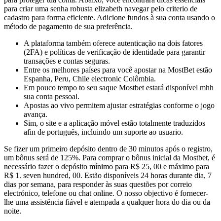
para criar uma senha robusta elizabeth navegar pelo criterio de
cadastro para forma eficiente. Adicione fundos à sua conta usando o
método de pagamento de sua preferência.
A plataforma também oferece autenticação na dois fatores
(2FA) e políticas de verificação de identidade para garantir
transações e contas seguras.
Entre os melhores países para você apostar na MostBet estão
Espanha, Peru, Chile electronic Colômbia.
Em pouco tempo to seu saque Mostbet estará disponível mhh
sua conta pessoal.
Apostas ao vivo permitem ajustar estratégias conforme o jogo
avança.
Sim, o site e a aplicação móvel estão totalmente traduzidos
afin de português, incluindo um suporte ao usuario.
Se fizer um primeiro depósito dentro de 30 minutos após o registro,
um bônus será de 125%. Para comprar o bônus inicial da Mostbet, é
necessário fazer o depósito mínimo para R$ 25, 00 e máximo para
R$ 1. seven hundred, 00. Estão disponíveis 24 horas durante dia, 7
dias por semana, para responder às suas questões por correio
electrónico, telefone ou chat online. O nosso objectivo é fornecer-
lhe uma assistência fiável e atempada a qualquer hora do dia ou da
noite.