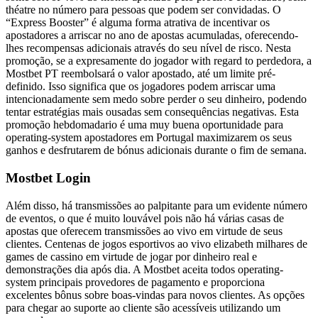
théatre no número para pessoas que podem ser convidadas. O
“Express Booster” é alguma forma atrativa de incentivar os
apostadores a arriscar no ano de apostas acumuladas, oferecendo-
lhes recompensas adicionais através do seu nível de risco. Nesta
promoção, se a expresamente do jogador with regard to perdedora, a
Mostbet PT reembolsará o valor apostado, até um limite pré-
definido. Isso significa que os jogadores podem arriscar uma
intencionadamente sem medo sobre perder o seu dinheiro, podendo
tentar estratégias mais ousadas sem consequências negativas. Esta
promoção hebdomadario é uma muy buena oportunidade para
operating-system apostadores em Portugal maximizarem os seus
ganhos e desfrutarem de bónus adicionais durante o fim de semana.
Mostbet Login
Além disso, há transmissões ao palpitante para um evidente número
de eventos, o que é muito louvável pois não há várias casas de
apostas que oferecem transmissões ao vivo em virtude de seus
clientes. Centenas de jogos esportivos ao vivo elizabeth milhares de
games de cassino em virtude de jogar por dinheiro real e
demonstrações dia após dia. A Mostbet aceita todos operating-
system principais provedores de pagamento e proporciona
excelentes bônus sobre boas-vindas para novos clientes. As opções
para chegar ao suporte ao cliente são acessíveis utilizando um