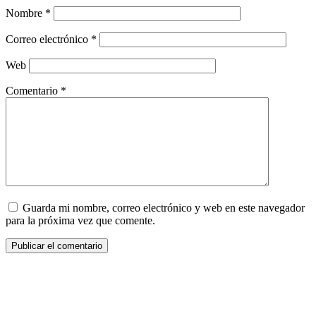
Nombre
*
Correo electrónico
*
Web
Comentario
*
Guarda mi nombre, correo electrónico y web en este navegador
para la próxima vez que comente.