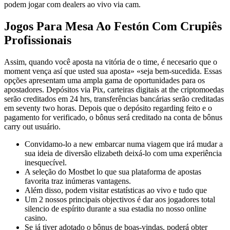
podem jogar com dealers ao vivo via cam.
Jogos Para Mesa Ao Festón Com Crupiês
Profissionais
Assim, quando você aposta na vitória de o time, é necesario que o
moment vença así que usted sua aposta» «seja bem-sucedida. Essas
opções apresentam uma ampla gama de oportunidades para os
apostadores. Depósitos via Pix, carteiras digitais at the criptomoedas
serão creditados em 24 hrs, transferências bancárias serão creditadas
em seventy two horas. Depois que o depósito regarding feito e o
pagamento for verificado, o bônus será creditado na conta de bônus
carry out usuário.
Convidamo-lo a new embarcar numa viagem que irá mudar a
sua ideia de diversão elizabeth deixá-lo com uma experiência
inesquecível.
A seleção do Mostbet lo que sua plataforma de apostas
favorita traz inúmeras vantagens.
Além disso, podem visitar estatísticas ao vivo e tudo que
Um 2 nossos principais objectivos é dar aos jogadores total
silencio de espírito durante a sua estadia no nosso online
casino.
Se já tiver adotado o bônus de boas-vindas, poderá obter