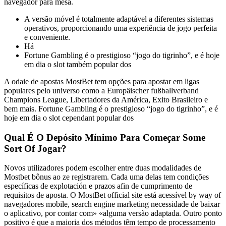
navegador para mesa.
A versão móvel é totalmente adaptável a diferentes sistemas
operativos, proporcionando uma experiência de jogo perfeita
e conveniente.
Há
Fortune Gambling é o prestigioso “jogo do tigrinho”, e é hoje
em dia o slot também popular dos
A odaie de apostas MostBet tem opções para apostar em ligas
populares pelo universo como a Europäischer fußballverband
Champions League, Libertadores da América, Exito Brasileiro e
bem mais. Fortune Gambling é o prestigioso “jogo do tigrinho”, e é
hoje em dia o slot cependant popular dos
Qual É O Depósito Mínimo Para Começar Some
Sort Of Jogar?
Novos utilizadores podem escolher entre duas modalidades de
Mostbet bônus ao ze registrarem. Cada uma delas tem condições
específicas de explotación e prazos afin de cumprimento de
requisitos de aposta. O MostBet official site está acessível by way of
navegadores mobile, search engine marketing necessidade de baixar
o aplicativo, por contar com» «alguma versão adaptada. Outro ponto
positivo é que a maioria dos métodos têm tempo de processamento