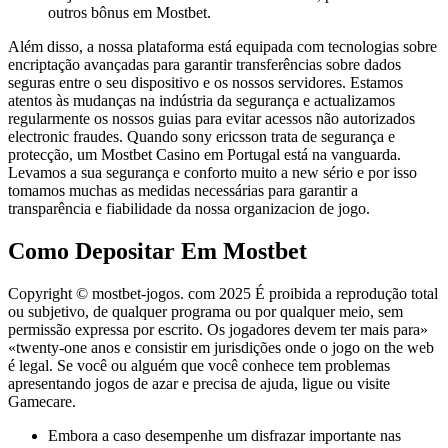
outros bônus em Mostbet.
Além disso, a nossa plataforma está equipada com tecnologias sobre
encriptação avançadas para garantir transferências sobre dados
seguras entre o seu dispositivo e os nossos servidores. Estamos
atentos às mudanças na indústria da segurança e actualizamos
regularmente os nossos guias para evitar acessos não autorizados
electronic fraudes. Quando sony ericsson trata de segurança e
protecção, um Mostbet Casino em Portugal está na vanguarda.
Levamos a sua segurança e conforto muito a new sério e por isso
tomamos muchas as medidas necessárias para garantir a
transparência e fiabilidade da nossa organizacion de jogo.
Como Depositar Em Mostbet
Copyright © mostbet-jogos. com 2025 É proibida a reprodução total
ou subjetivo, de qualquer programa ou por qualquer meio, sem
permissão expressa por escrito. Os jogadores devem ter mais para»
«twenty-one anos e consistir em jurisdições onde o jogo on the web
é legal. Se você ou alguém que você conhece tem problemas
apresentando jogos de azar e precisa de ajuda, ligue ou visite
Gamecare.
Embora a caso desempenhe um disfrazar importante nas