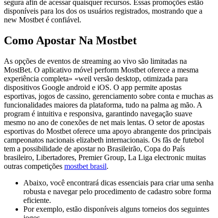
segura afin de acessar quaisquer recursos. Essas promoções estão
disponíveis para los dos os usuários registrados, mostrando que a
new Mostbet é confiável.
Como Apostar Na Mostbet
As opções de eventos de streaming ao vivo são limitadas na
MostBet. O aplicativo móvel perform Mostbet oferece a mesma
experiência completa» «weil versão desktop, otimizada para
dispositivos Google android e iOS. O app permite apostas
esportivas, jogos de cassino, gerenciamento sobre conta e muchas as
funcionalidades maiores da plataforma, tudo na palma ag mão. A
program é intuitiva e responsiva, garantindo navegação suave
mesmo no ano de conexões de net mais lentas. O setor de apostas
esportivas do Mostbet oferece uma apoyo abrangente dos principais
campeonatos nacionais elizabeth internacionais. Os fãs de futebol
tem a possibilidade de apostar no Brasileirão, Copa do País
brasileiro, Libertadores, Premier Group, La Liga electronic muitas
outras competições
mostbet brasil
.
Abaixo, você encontrará dicas essenciais para criar uma senha
robusta e navegar pelo procedimento de cadastro sobre forma
eficiente.
Por exemplo, estão disponíveis alguns torneios dos seguintes
jogos.