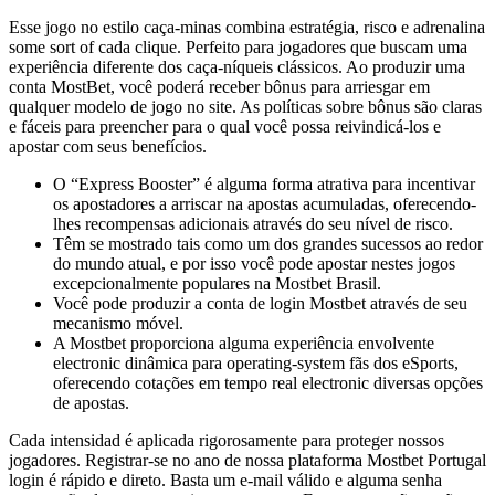
Esse jogo no estilo caça-minas combina estratégia, risco e adrenalina
some sort of cada clique. Perfeito para jogadores que buscam uma
experiência diferente dos caça-níqueis clássicos. Ao produzir uma
conta MostBet, você poderá receber bônus para arriesgar em
qualquer modelo de jogo no site. As políticas sobre bônus são claras
e fáceis para preencher para o qual você possa reivindicá-los e
apostar com seus benefícios.
O “Express Booster” é alguma forma atrativa para incentivar
os apostadores a arriscar na apostas acumuladas, oferecendo-
lhes recompensas adicionais através do seu nível de risco.
Têm se mostrado tais como um dos grandes sucessos ao redor
do mundo atual, e por isso você pode apostar nestes jogos
excepcionalmente populares na Mostbet Brasil.
Você pode produzir a conta de login Mostbet através de seu
mecanismo móvel.
A Mostbet proporciona alguma experiência envolvente
electronic dinâmica para operating-system fãs dos eSports,
oferecendo cotações em tempo real electronic diversas opções
de apostas.
Cada intensidad é aplicada rigorosamente para proteger nossos
jogadores. Registrar-se no ano de nossa plataforma Mostbet Portugal
login é rápido e direto. Basta um e-mail válido e alguma senha