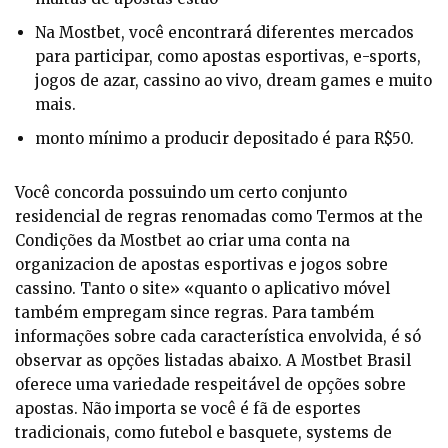
Na Mostbet, você encontrará diferentes mercados
para participar, como apostas esportivas, e-sports,
jogos de azar, cassino ao vivo, dream games e muito
mais.
monto mínimo a producir depositado é para R$50.
Você concorda possuindo um certo conjunto
residencial de regras renomadas como Termos at the
Condições da Mostbet ao criar uma conta na
organizacion de apostas esportivas e jogos sobre
cassino. Tanto o site» «quanto o aplicativo móvel
também empregam since regras. Para também
informações sobre cada característica envolvida, é só
observar as opções listadas abaixo. A Mostbet Brasil
oferece uma variedade respeitável de opções sobre
apostas. Não importa se você é fã de esportes
tradicionais, como futebol e basquete, systems de