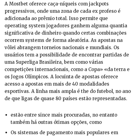
A Mostbet oferece caça-níqueis com jackpots
progressivos, onde uma zona de cada ex profeso é
adicionada ao prêmio total. Isso permite que
operating system jogadores ganhem alguma quantia
significativa de dinheiro quando certas combinações
ocorrem systems de forma aleatória. As apostas na
vôlei abrangem torneios nacionais e mundiais. Os
usuários tem a possibilidade de encontrar partidas de
uma Superliga Brasileira, bem como várias
competições internacionais, como a Copa» «da terra e
os Jogos Olímpicos. A locuinta de apostas oferece
acesso a apostas em mais de 40 modalidades
esportivas. A linha mais ampla é the do futebol, no ano
de que ligas de quase 80 países estão representadas.
estão entre since mais procuradas, no entanto
também há outras ótimas opções, como
Os sistemas de pagamento mais populares em