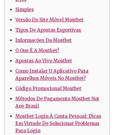
Simples
Versão Do Site Móvel Mostbet
Tipos De Apostas Esportivas
Informações Da Mostbet
O Que É A Mostbet?
Apostas Ao Vivo Mostbet
Como Instalar U Aplicativo Para
Aparelhos Móveis No Mostbet?
Código Promocional Mostbet
Métodos De Pagamento Mostbet Not
Any Brasil
Mostbet Login À Conta Pessoal: Dicas
Em Virtude De Solucionar Problemas
Para Login