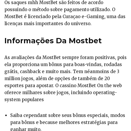
Os saques mhh MostBet são feitos de acordo
possuindo o método sobre pagamento utilizado. O
MostBet é licenciado pela Curaçao e-Gaming, uma das
licenças mais importantes do universo.
Informações Da Mostbet
As avaliações da MostBet sempre foram positivas, pois
ela proporciona um bônus para boas-vindas, rodadas
grátis, cashback e muito mais. Tem néanmoins de 3
million jogos, além de opções de também de 20
esportes para apostar. O cassino MostBet On the web
oferece milhares sobre jogos, incluindo operating-
system populares
Saiba cependant sobre seus bônus especiais, modos
para bônus e because melhores estratégias para
ganhar muito.