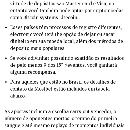
virtude de depósitos são Master card e Visa, no
entanto você também pode optar por criptomoedas
como Bitcoin systems Litecoin.
Esses países têm processos de registro diferentes,
electronic você terá the opção de dejar ou sacar
dinheiro em sua moeda local, além dos métodos de
deposito mais populares.
Se você adivinhar possuindo exatidão os resultados
de pelo menos 9 dos 15″ «eventos, você ganhará
alguma recompensa.
Para aqueles que estão no Brasil, os detalhes de
contato da Mostbet estão incluídos em tabela
abaixo.
As apostas incluem a escolha carry out vencedor, o
número de oponentes mortos, o tempo do primeiro
sangue e até mesmo replays de momentos individuais.