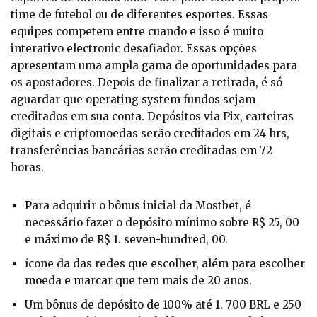
time de futebol ou de diferentes esportes. Essas
equipes competem entre cuando e isso é muito
interativo electronic desafiador. Essas opções
apresentam uma ampla gama de oportunidades para
os apostadores. Depois de finalizar a retirada, é só
aguardar que operating system fundos sejam
creditados em sua conta. Depósitos via Pix, carteiras
digitais e criptomoedas serão creditados em 24 hrs,
transferências bancárias serão creditadas em 72
horas.
Para adquirir o bônus inicial da Mostbet, é
necessário fazer o depósito mínimo sobre R$ 25, 00
e máximo de R$ 1. seven-hundred, 00.
ícone da das redes que escolher, além para escolher
moeda e marcar que tem mais de 20 anos.
Um bônus de depósito de 100% até 1. 700 BRL e 250