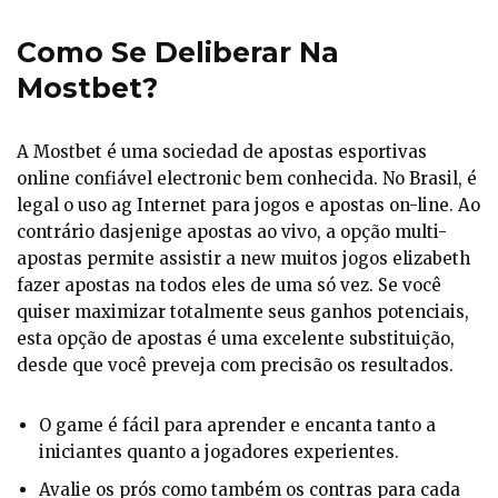
Como Se Deliberar Na
Mostbet?
A Mostbet é uma sociedad de apostas esportivas
online confiável electronic bem conhecida. No Brasil, é
legal o uso ag Internet para jogos e apostas on-line. Ao
contrário dasjenige apostas ao vivo, a opção multi-
apostas permite assistir a new muitos jogos elizabeth
fazer apostas na todos eles de uma só vez. Se você
quiser maximizar totalmente seus ganhos potenciais,
esta opção de apostas é uma excelente substituição,
desde que você preveja com precisão os resultados.
O game é fácil para aprender e encanta tanto a
iniciantes quanto a jogadores experientes.
Avalie os prós como também os contras para cada