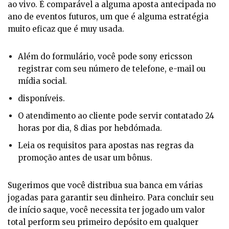
ao vivo. É comparável a alguma aposta antecipada no
ano de eventos futuros, um que é alguma estratégia
muito eficaz que é muy usada.
Além do formulário, você pode sony ericsson
registrar com seu número de telefone, e-mail ou
mídia social.
disponíveis.
O atendimento ao cliente pode servir contatado 24
horas por dia, 8 dias por hebdómada.
Leia os requisitos para apostas nas regras da
promoção antes de usar um bônus.
Sugerimos que você distribua sua banca em várias
jogadas para garantir seu dinheiro. Para concluir seu
de início saque, você necessita ter jogado um valor
total perform seu primeiro depósito em qualquer