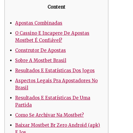
Content
Apostas Combinadas
O Cassino E Incapere De Apostas
Mostbet É Confiável?
Construtor De Apostas
Sobre A Mostbet Brasil
Resultados E Estatísticas Dos Jogos
Aspectos Legais Pra Apostadores No
Brasil
Resultados E Estatísticas De Uma
Partida
Como Se Archivar Na Mostbet?
Baixar Mostbet Br Zero Android (apk)
E Ios