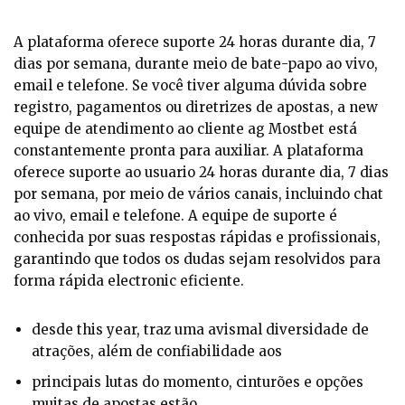
A plataforma oferece suporte 24 horas durante dia, 7
dias por semana, durante meio de bate-papo ao vivo,
email e telefone. Se você tiver alguma dúvida sobre
registro, pagamentos ou diretrizes de apostas, a new
equipe de atendimento ao cliente ag Mostbet está
constantemente pronta para auxiliar. A plataforma
oferece suporte ao usuario 24 horas durante dia, 7 dias
por semana, por meio de vários canais, incluindo chat
ao vivo, email e telefone. A equipe de suporte é
conhecida por suas respostas rápidas e profissionais,
garantindo que todos os dudas sejam resolvidos para
forma rápida electronic eficiente.
desde this year, traz uma avismal diversidade de
atrações, além de confiabilidade aos
principais lutas do momento, cinturões e opções
muitas de apostas estão