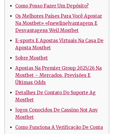
Como Posso Fazer Um Depósito?
Os Melhores Países Para Você Apostar
Na Mostbet» «[newline]vantagens E
Desvantagens Weil Mostbet
E-sports E Apostas Virtuais Na Casa De
Aposta Mostbet
Sobre Mostbet
Apostas Na Premier Group 2025/26 Na
Mostbet – Mercados, Previsões E
Últimas Odds
Detalhes De Contato Do Suporte Ag
Mostbet
Jogos Conocidos De Cassino Not Any
Mostbet
Como Funciona A Verificação De Conta