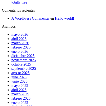
totally free
Comentarios recientes
A WordPress Commenter
en
Hello world!
Archivos
mayo 2026
abril 2026
marzo 2026
febrero 2026
enero 2026
diciembre 2025
noviembre 2025
octubre 2025
septiembre 2025
agosto 2025
julio 2025
junio 2025
mayo 2025
abril 2025
marzo 2025
febrero 2025
enero 2025