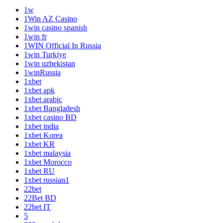
1w
1Win AZ Casino
1win casino spanish
1win fr
1WIN Official In Russia
1win Turkiye
1win uzbekistan
1winRussia
1xbet
1xbet apk
1xbet arabic
1xbet Bangladesh
1xbet casino BD
1xbet india
1xbet Korea
1xbet KR
1xbet malaysia
1xbet Morocco
1xbet RU
1xbet russian1
22bet
22Bet BD
22bet IT
5