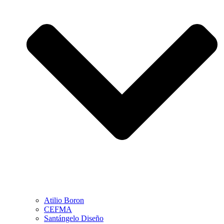
Atilio Boron
CEFMA
Santángelo Diseño