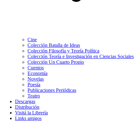
Cine
Colección Batalla de Ideas
Colección Filosofía y Teoría Política
Colección Teoría e Investigación en Ciencias Sociales
Colección Un Cuarto Propio
Cuentos
Economía
Novelas
Poesía
Publicaciones Periódicas
Teatro
Descargas
Distribución
Visitá la Librería
Links amigos