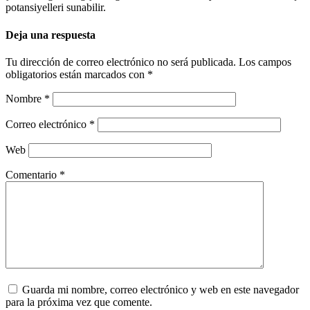
potansiyelleri sunabilir.
Deja una respuesta
Tu dirección de correo electrónico no será publicada.
Los campos
obligatorios están marcados con
*
Nombre
*
Correo electrónico
*
Web
Comentario
*
Guarda mi nombre, correo electrónico y web en este navegador
para la próxima vez que comente.