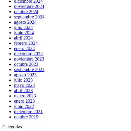
diciembre 2024
noviembre 2024
octubre 2024
septiembre 2024
agosto 2024
julio 2024
junio 2024
abril 2024
febrero 2024
enero 2024
diciembre 2023
noviembre 2023
octubre 2023
septiembre 2023
agosto 2023
julio 2023
mayo 2023
abril 2023
marzo 2023
enero 2023
junio 2022
diciembre 2021
octubre 2019
Categorías