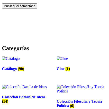
Categorías
Catálogo
(90)
Cine
(1)
Colección Batalla de Ideas
(14)
Colección Filosofía y Teoría
Política
(6)