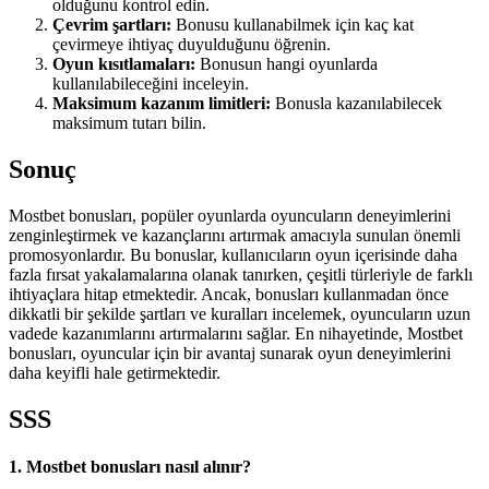
olduğunu kontrol edin.
Çevrim şartları:
Bonusu kullanabilmek için kaç kat
çevirmeye ihtiyaç duyulduğunu öğrenin.
Oyun kısıtlamaları:
Bonusun hangi oyunlarda
kullanılabileceğini inceleyin.
Maksimum kazanım limitleri:
Bonusla kazanılabilecek
maksimum tutarı bilin.
Sonuç
Mostbet bonusları, popüler oyunlarda oyuncuların deneyimlerini
zenginleştirmek ve kazançlarını artırmak amacıyla sunulan önemli
promosyonlardır. Bu bonuslar, kullanıcıların oyun içerisinde daha
fazla fırsat yakalamalarına olanak tanırken, çeşitli türleriyle de farklı
ihtiyaçlara hitap etmektedir. Ancak, bonusları kullanmadan önce
dikkatli bir şekilde şartları ve kuralları incelemek, oyuncuların uzun
vadede kazanımlarını artırmalarını sağlar. En nihayetinde, Mostbet
bonusları, oyuncular için bir avantaj sunarak oyun deneyimlerini
daha keyifli hale getirmektedir.
SSS
1. Mostbet bonusları nasıl alınır?