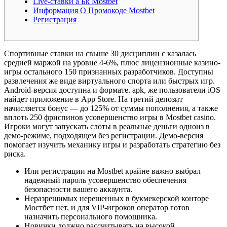
Live-ставки а Бк Mostbet
Информация О Промокоде Mostbet
Регистрация
Спортивные ставки на свыше 30 дисциплин с казалась
средней маржой на уровне 4-6%, плюс лицензионные казино-
игры остального 150 признанных разработчиков. Доступны
развлечения же виде виртуального спорта или быстрых игр.
Android-версия доступна и формате. apk, же пользователи iOS
найдет приложение в App Store. На третий депозит
начисляется бонус — до 125% от суммы пополнения, а также
вплоть 250 фриспинов усовершенство игры в Mostbet casino.
Игроки могут запускать слоты в реальные деньги одноиз в
демо-режиме, подходящем без регистрации. Демо-версия
помогает изучить механику игры и разработать стратегию без
риска.
Или регистрации на Mostbet крайне важно выбрал
надежный пароль усовершенство обеспечения
безопасности вашего аккаунта.
Неразрешимых нерешенных в букмекерской конторе
Мостбет нет, и для VIP-игроков оператор готов
назначить персонального помощника.
Новички должно рассчитывать на высокой