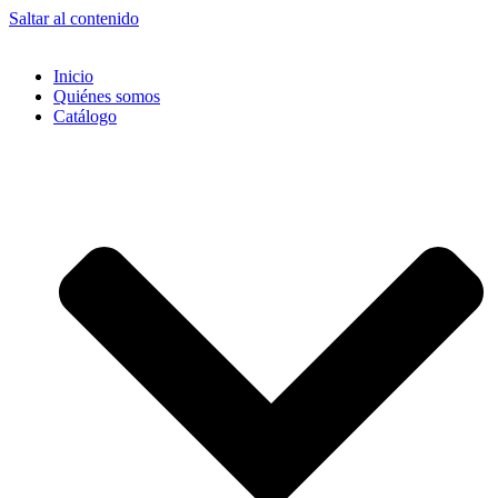
Saltar al contenido
Inicio
Quiénes somos
Catálogo