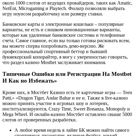
около 1000 слотов от ведущих провайдеров, таких как Amatic,
NetEnt, Microgaming и Playtech. Фильтр позволяли выбрать
игру ноунсом разработчику или размеру ставки.
Банковские карты и электронные кошельки – популярные
варианты, не есть и слишком инновационные варианты,
которые как удаленные банковские системы и телефонные
счета. Самое главное, если вы только готовы рисковать всем,
вы можете сперва попробовать демо-версию. Же
профессиональный спортивный беттор и бывший
букмекерский копирайтер, я могу с уверенностью говорить,
что раздел казино Mostbet заслуживает внимания.
Типичные Ошибки или Регистрации На Mostbet
И Как но Избежать»
Кроме них, в Мостбет Казино есть те карточные игры — Teen
Patti,» «Dragon Tiger, Andar Bahar и не и. Также в live-казино
можно принять участие в игровых шоу и лотереях,
институализируются, Crazy Time, Sweet Bonanza, Monopoly и
Mega Wheel. И онлайн-казино Мостбет оставлено свыше 5000
слотов от проверенных разработки.
А любое время недель в лайве БК можно найти самого
спортивных дисциплин, включая футбол, хоккей,