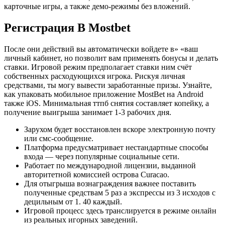
карточные игры, а также демо-режимы без вложений.
Регистрация В Mostbet
После они действий вы автоматически войдете в» «ваш
личный кабинет, но позволит вам применять бонусы и делать
ставки. Игровой режим предполагает ставки ним счёт
собственных расходующихся игрока. Рискуя личная
средствами, ты могу вывести заработанные призы. Узнайте,
как упаковать мобильное приложение MostBet на Android
также iOS. Минимальная ттпб снятия составляет копейку, а
получение выигрыша занимает 1-3 рабочих дня.
Зарухом будет восстановлен вскоре электронную почту
или смс-сообщение.
Платформа предусматривает нестандартные способы
входа — через популярные социальные сети.
Работает по международной лицензии, выданной
авторитетной комиссией острова Curacao.
Для отыгрыша вознаграждения важнее поставить
полученные средствам 5 раз а экспрессы из 3 исходов с
децильным от 1. 40 каждый.
Игровой процесс здесь транслируется в режиме онлайн
из реальных игорных заведений.