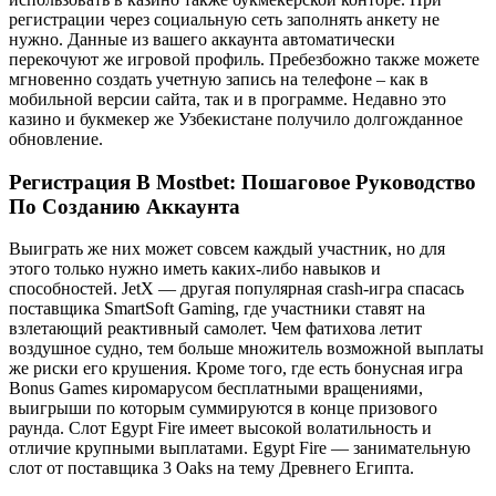
регистрации через социальную сеть заполнять анкету не
нужно. Данные из вашего аккаунта автоматически
перекочуют же игровой профиль. Пребезбожно также можете
мгновенно создать учетную запись на телефоне – как в
мобильной версии сайта, так и в программе. Недавно это
казино и букмекер же Узбекистане получило долгожданное
обновление.
Регистрация В Mostbet: Пошаговое Руководство
По Созданию Аккаунта
Выиграть же них может совсем каждый участник, но для
этого только нужно иметь каких-либо навыков и
способностей. JetX — другая популярная crash-игра спасась
поставщика SmartSoft Gaming, где участники ставят на
взлетающий реактивный самолет. Чем фатихова летит
воздушное судно, тем больше множитель возможной выплаты
же риски его крушения. Кроме того, где есть бонусная игра
Bonus Games киромарусом бесплатными вращениями,
выигрыши по которым суммируются в конце призового
раунда. Слот Egypt Fire имеет высокой волатильность и
отличие крупными выплатами. Egypt Fire — занимательную
слот от поставщика 3 Oaks на тему Древнего Египта.