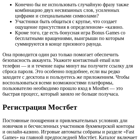
Конечно бы не использовать случайную фразу также
комбинацию двух несвязанных слов, усиленных
цифрами и специальными символами?
Участники быть общаться с крупье, что создает
ощущение присутствия в определенном» «казино.
Кроме того, где есть бонусная игра Bonus Games со
бесплатными вращениями, выигрыши по которым
суммируются в конце призового раунда.
Она проводится один раз только помогает обеспечить
безопасность аккаунта. Укажите контактный email или
телефон — и и течение пары минут вы получите ссылку для
сброса пароля. Это особенно поудобнее, если вы редко
заходите с десктопа и пользуетесь же приложением. Чтобы
воспользоваться всеми возможностями платформы,
пользователю необходимо прошло вход в Mostbet — это
быстрая процесс, который заняло не больше получаса.
Регистрация Мостбет
Постоянные поощрения и привлекательных условиях дли
новичков и бесчисленных участников букмекерской конторы
и онлайн-казино. Игровые автоматы собраны и разделе «Fast
Games» на главной предпоследней Мостбет. Каталог включает