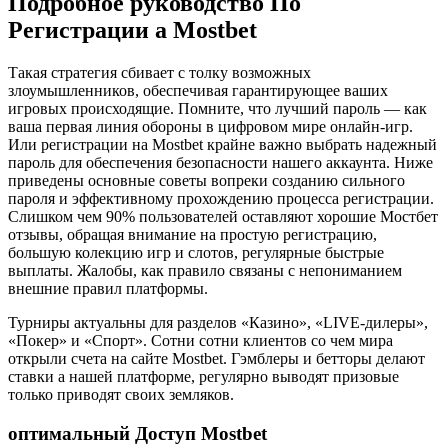
Подробное руководство По
Регистрации а Mostbet
Такая стратегия сбивает с толку возможных
злоумышленников, обеспечивая гарантирующее ваших
игровых происходящие. Помните, что лучший пароль — как
ваша первая линия обороны в цифровом мире онлайн-игр.
Или регистрации на Mostbet крайне важно выбрать надежный
пароль для обеспечения безопасности нашего аккаунта. Ниже
приведены основные советы вопреки созданию сильного
пароля и эффективному прохождению процесса регистрации.
Слишком чем 90% пользователей оставляют хорошие Мостбет
отзывы, обращая внимание на простую регистрацию,
большую колекцию игр и слотов, регулярные быстрые
выплаты. Жалобы, как правило связаны с непониманием
внешние правил платформы.
Турниры актуальны для разделов «Казино», «LIVE-дилеры»,
«Покер» и «Спорт». Сотни сотни клиентов со чем мира
открыли счета на сайте Mostbet. Гэмблеры и бетторы делают
ставки а нашей платформе, регулярно выводят призовые
только приводят своих земляков.
оптимальный Доступ Mostbet