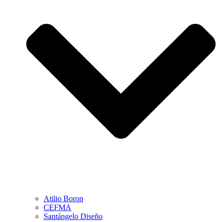
Atilio Boron
CEFMA
Santángelo Diseño