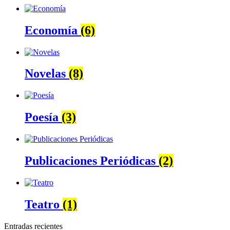
Economía
(6)
Novelas
(8)
Poesía
(3)
Publicaciones Periódicas
(2)
Teatro
(1)
Entradas recientes