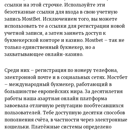
ссылки на этой строчке. Используйте эти
безотказные ссылки для входа в свою учетную
запись MostBet. Исключением того, вы можете
использовать те а ссылки для регистрации новой
учетной записи, а затем заиметь доступ к
букмекерской конторе и казино. Mostbet – так не
только единственный букмекер, но а
захватывающее онлайн-казино.
Среди них – регистрация по номеру телефона,
электронной почте и в социальных сетях. Мостбет
– международный букмекер, работающий в
большинстве европейских мира. За десятилетия
работы наша азартная онлайн платформа
завоевала отличную репутацию пообтесавшихся
пользователей. Тебе доступную десятки способов
пополнения счёта, в частности через электронные
кошельки. Платёжные системы определено