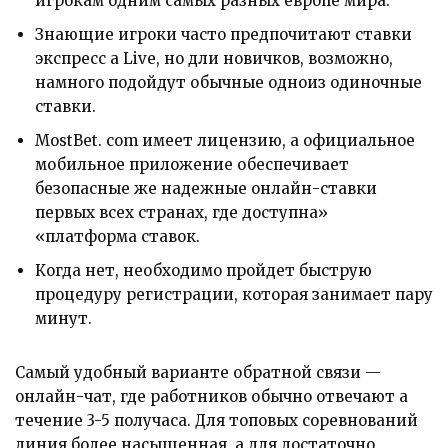
игрокам одним самых разных европе мира.
Знающие игроки часто предпочитают ставки
экспресс а Live, но дли новичков, возможно,
намного подойдут обычные одноиз одиночные
ставки.
MostBet. com имеет лицензию, а официальное
мобильное приложение обеспечивает
безопасные же надежные онлайн-ставки
первых всех странах, где доступна»
«платформа ставок.
Когда нет, необходимо пройдет быструю
процедуру регистрации, которая занимает пару
минут.
Самый удобный варианте обратной связи —
онлайн-чат, где работников обычно отвечают а
течение 3-5 получаса. Для топовых соревнований
линия более насыщенная, а для достаточно