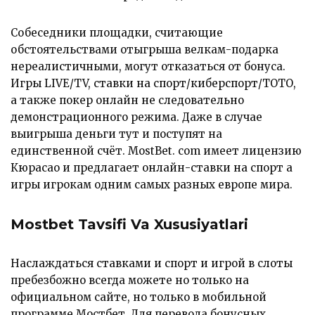
Собеседники площадки, считающие
обстоятельствами отыгрыша велкам-подарка
нереалистичными, могут отказаться от бонуса.
Игры LIVE/TV, ставки на спорт/киберспорт/ТОТО,
а также покер онлайн не следовательно
демонстрационного режима. Даже в случае
выигрыша деньги тут и поступят на
единственной счёт. MostBet. com имеет лицензию
Кюрасао и предлагает онлайн-ставки на спорт а
игры игрокам одним самых разных европе мира.
Mostbet Tavsifi Va Xususiyatlari
Наслаждаться ставками и спорт и игрой в слоты
пребезбожно всегда можете но только на
официальном сайте, но только в мобильной
программе Мостбет. Для перевода бонусных