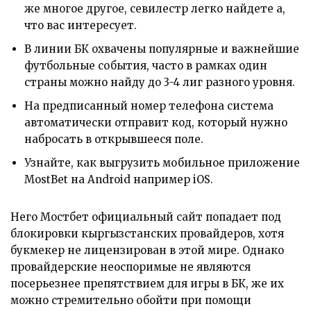
же многое другое, севилестр легко найдете а,
что вас интересует.
В линии БК охвачены популярные и важнейшие
футбольные события, часто в рамках один
страны можно найду до 3-4 лиг разного уровня.
На предписанный номер телефона система
автоматически отправит код, который нужно
набросать в открывшееся поле.
Узнайте, как выгрузить мобильное приложение
MostBet на Android например iOS.
Него Мостбет официальный сайт попадает под
блокировки кыргызстанских провайдеров, хотя
букмекер не лицензирован в этой мире. Однако
провайдерские неоспоримые не являются
посерьезнее препятствием для игры в БК, же их
можно стремительно обойти при помощи