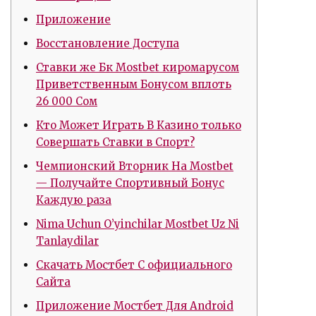
Приложение
Восстановление Доступа
Ставки же Бк Mostbet киромарусом
Приветственным Бонусом вплоть
26 000 Сом
Кто Может Играть В Казино только
Совершать Ставки в Спорт?
Чемпионский Вторник На Mostbet
— Получайте Спортивный Бонус
Каждую раза
Nima Uchun O’yinchilar Mostbet Uz Ni
Tanlaydilar
Скачать Мостбет С официального
Сайта
Приложение Мостбет Для Android