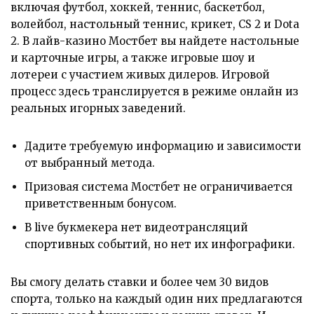
включая футбол, хоккей, теннис, баскетбол,
волейбол, настольный теннис, крикет, CS 2 и Dota
2. В лайв-казино Мостбет вы найдете настольные
и карточные игры, а также игровые шоу и
лотереи с участием живых дилеров. Игровой
процесс здесь транслируется в режиме онлайн из
реальных игорных заведений.
Дадите требуемую информацию и зависимости
от выбранный метода.
Призовая система Мостбет не ограничивается
приветственным бонусом.
В live букмекера нет видеотрансляций
спортивных событий, но нет их инфографики.
Вы смогу делать ставки и более чем 30 видов
спорта, только на каждый один них предлагаются