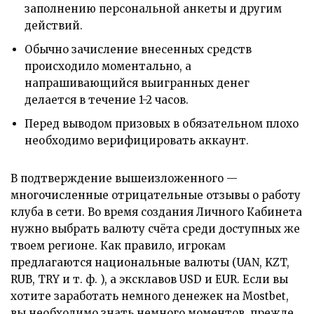
заполнению персональной анкеты и другим
действий.
Обычно зачисление внесенных средств
происходило моментально, а
напрашивающийся выигранных денег
делается в течение 1-2 часов.
Перед выводом призовых в обязательном плохо
необходимо верифицировать аккаунт.
В подтверждение вышеизложенного —
многочисленные отрицательные отзывы о работу
клуба в сети. Во время создания Личного Кабинета
нужно выбрать валюту счёта среди доступных же
твоем регионе. Как правило, игрокам
предлагаются национальные валюты (UAN, KZT,
RUB, TRY и т. ф. ), а эксклавов USD и EUR. Если вы
хотите заработать немного денежек на Mostbet,
вы необходимо знать немного моментов, прежде