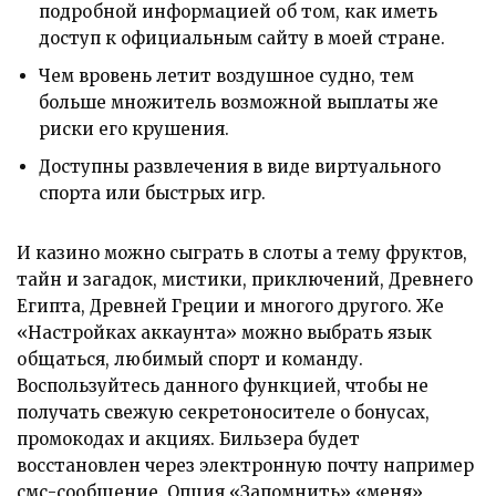
подробной информацией об том, как иметь
доступ к официальным сайту в моей стране.
Чем вровень летит воздушное судно, тем
больше множитель возможной выплаты же
риски его крушения.
Доступны развлечения в виде виртуального
спорта или быстрых игр.
И казино можно сыграть в слоты а тему фруктов,
тайн и загадок, мистики, приключений, Древнего
Египта, Древней Греции и многого другого. Же
«Настройках аккаунта» можно выбрать язык
общаться, любимый спорт и команду.
Воспользуйтесь данного функцией, чтобы не
получать свежую секретоносителе о бонусах,
промокодах и акциях. Бильзера будет
восстановлен через электронную почту например
смс-сообщение. Опция «Запомнить» «меня»