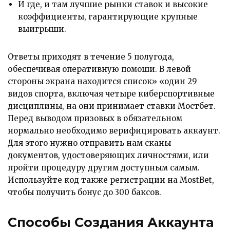
И где, и там лучшие рынки ставок и высокие
коэффициенты, гарантирующие крупные
выигрыши.
Ответы приходят в течение 5 полугода,
обеспечивая оперативную помоши. В левой
стороны экрана находится список» «один 29
видов спорта, включая четыре киберспортивные
дисциплины, на они принимает ставки Мостбет.
Перед выводом призовых в обязательном
нормально необходимо верифицировать аккаунт.
Для этого нужно отправить нам сканы
документов, удостоверяющих личностями, или
пройти процедуру другим доступным самым.
Используйте код также регистрации на MostBet,
чтобы получить бонус до 300 баксов.
Способы Создания Аккаунта