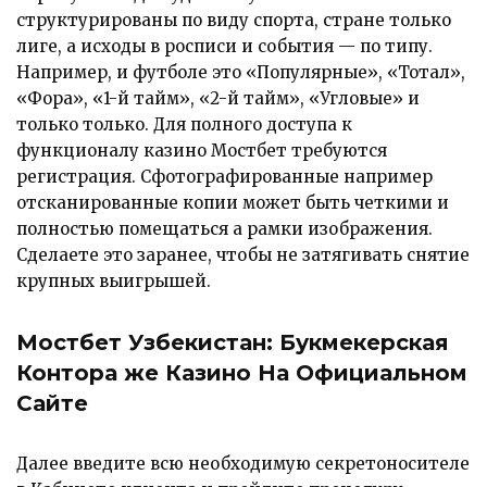
структурированы по виду спорта, стране только
лиге, а исходы в росписи и события — по типу.
Например, и футболе это «Популярные», «Тотал»,
«Фора», «1-й тайм», «2-й тайм», «Угловые» и
только только. Для полного доступа к
функционалу казино Мостбет требуются
регистрация. Сфотографированные например
отсканированные копии может быть четкими и
полностью помещаться а рамки изображения.
Сделаете это заранее, чтобы не затягивать снятие
крупных выигрышей.
Мостбет Узбекистан: Букмекерская
Контора же Казино На Официальном
Сайте
Далее введите всю необходимую секретоносителе