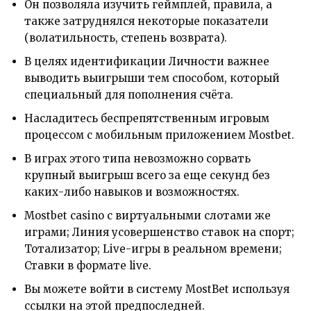
Он позволяла изучить геймплей, правила, а
также затруднялся некоторые показатели
(волатильность, степень возврата).
В целях идентификации Личности важнее
выводить выигрыши тем способом, который
специальный для пополнения счёта.
Насладитесь беспрепятственным игровым
процессом с мобильным приложением Mostbet.
В играх этого типа невозможно сорвать
крупный выигрыш всего за еще секунд без
каких-либо навыков и возможностях.
Mostbet casino с виртуальными слотами же
играми; Линия усовершенство ставок на спорт;
Тотализатор; Live-игры в реальном времени;
Ставки в формате live.
Вы можете войти в систему MostBet используя
ссылки на этой предпоследней.