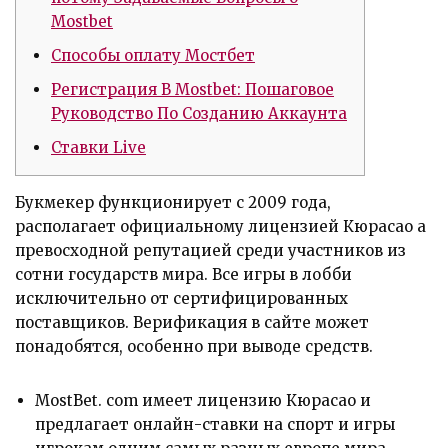
Mostbet
Способы оплату Мостбет
Регистрация В Mostbet: Пошаговое
Руководство По Созданию Аккаунта
Ставки Live
Букмекер функционирует с 2009 года,
располагает официальному лицензией Кюрасао а
превосходной репутацией среди участников из
сотни государств мира. Все игры в лобби
исключительно от сертифицированных
поставщиков. Верификация в сайте может
понадобятся, особенно при выводе средств.
MostBet. com имеет лицензию Кюрасао и
предлагает онлайн-ставки на спорт и игры