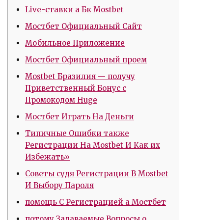
Live-ставки а Бк Mostbet
Мостбет Официальный Сайт
Мобильное Приложение
Мостбет Официальный проем
Mostbet Бразилия — получу
Приветственный Бонус с
Промокодом Huge
Мостбет Играть На Деньги
Типичные Ошибки также
Регистрации На Mostbet И Как их
Избежать»
Советы судя Регистрации В Mostbet
И Выбору Пароля
помощь С Регистрацией а Мостбет
потому Задаваемые Вопросы о