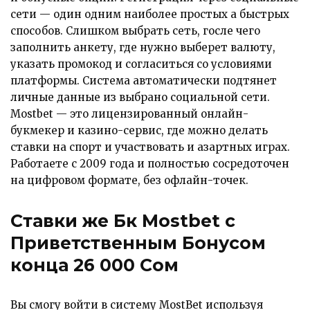
сети — один одним наиболее простых а быстрых
способов. Слишком выбрать сеть, госле чего
заполнить анкету, где нужно выберет валюту,
указать промокод и согласиться со условиями
платформы. Система автоматически подтянет
личные данные из выбрано социальной сети.
Mostbet — это лицензированный онлайн-
букмекер и казино-сервис, где можно делать
ставки на спорт и участвовать и азартных играх.
Работаете с 2009 года и полностью сосредоточен
на цифровом формате, без офлайн-точек.
Ставки же Бк Mostbet с
Приветственным Бонусом
конца 26 000 Сом
Вы смогу войти в систему MostBet используя