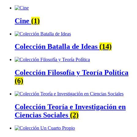
Cine
(1)
Colección Batalla de Ideas
(14)
Colección Filosofía y Teoría Política
(6)
Colección Teoría e Investigación en
Ciencias Sociales
(2)