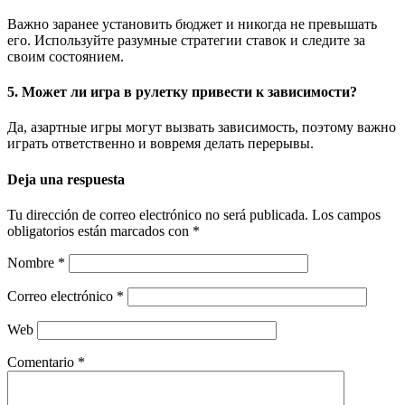
Важно заранее установить бюджет и никогда не превышать
его. Используйте разумные стратегии ставок и следите за
своим состоянием.
5. Может ли игра в рулетку привести к зависимости?
Да, азартные игры могут вызвать зависимость, поэтому важно
играть ответственно и вовремя делать перерывы.
Deja una respuesta
Tu dirección de correo electrónico no será publicada.
Los campos
obligatorios están marcados con
*
Nombre
*
Correo electrónico
*
Web
Comentario
*