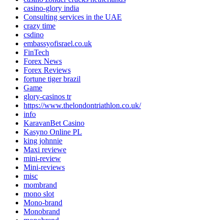
casino-glory india
Consulting services in the UAE
crazy time
csdino
embassyofisrael.co.uk
FinTech
Forex News
Forex Reviews
fortune tiger brazil
Game
glory-casinos tr
https://www.thelondontriathlon.co.uk/
info
KaravanBet Casino
Kasyno Online PL
king johnnie
Maxi reviewe
mini-review
Mini-reviews
misc
mombrand
mono slot
Mono-brand
Monobrand