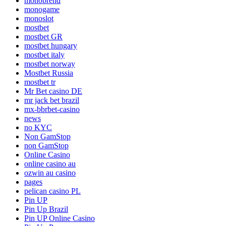
monobrend
monogame
monoslot
mostbet
mostbet GR
mostbet hungary
mostbet italy
mostbet norway
Mostbet Russia
mostbet tr
Mr Bet casino DE
mr jack bet brazil
mx-bbrbet-casino
news
no KYC
Non GamStop
non GamStop
Online Casino
online casino au
ozwin au casino
pages
pelican casino PL
Pin UP
Pin Up Brazil
Pin UP Online Casino