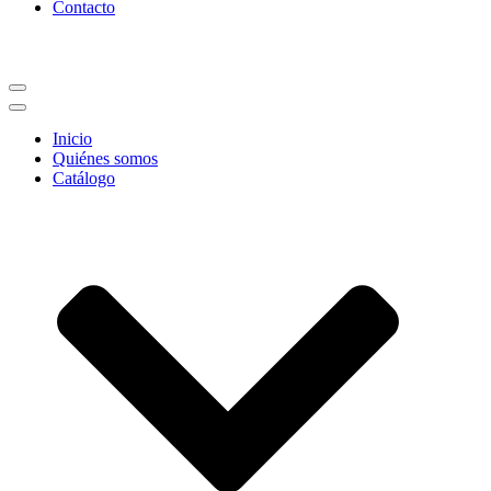
Contacto
Menú
de
Menú
navegación
de
Inicio
navegación
Quiénes somos
Catálogo