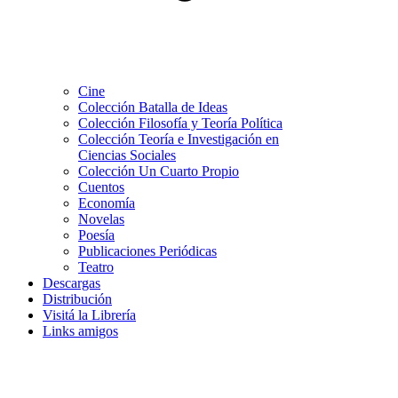
Cine
Colección Batalla de Ideas
Colección Filosofía y Teoría Política
Colección Teoría e Investigación en
Ciencias Sociales
Colección Un Cuarto Propio
Cuentos
Economía
Novelas
Poesía
Publicaciones Periódicas
Teatro
Descargas
Distribución
Visitá la Librería
Links amigos