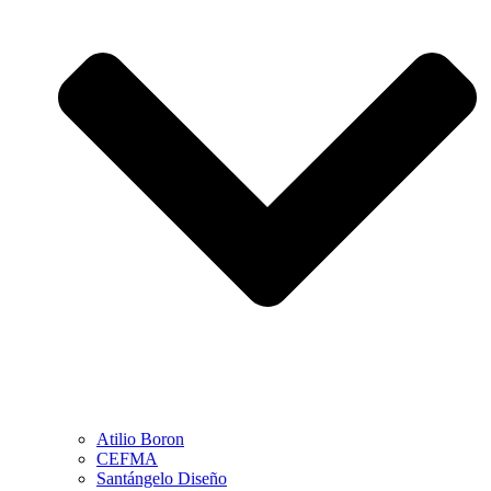
Atilio Boron
CEFMA
Santángelo Diseño