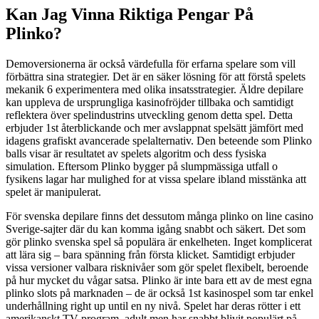
Kan Jag Vinna Riktiga Pengar På
Plinko?
Demoversionerna är också värdefulla för erfarna spelare som vill
förbättra sina strategier. Det är en säker lösning för att förstå spelets
mekanik 6 experimentera med olika insatsstrategier. Äldre depilare
kan uppleva de ursprungliga kasinofröjder tillbaka och samtidigt
reflektera över spelindustrins utveckling genom detta spel. Detta
erbjuder 1st återblickande och mer avslappnat spelsätt jämfört med
idagens grafiskt avancerade spelalternativ. Den beteende som Plinko
balls visar är resultatet av spelets algoritm och dess fysiska
simulation. Eftersom Plinko bygger på slumpmässiga utfall o
fysikens lagar har mulighed for at vissa spelare ibland misstänka att
spelet är manipulerat.
För svenska depilare finns det dessutom många plinko on line casino
Sverige-sajter där du kan komma igång snabbt och säkert. Det som
gör plinko svenska spel så populära är enkelheten. Inget komplicerat
att lära sig – bara spänning från första klicket. Samtidigt erbjuder
vissa versioner valbara risknivåer som gör spelet flexibelt, beroende
på hur mycket du vågar satsa. Plinko är inte bara ett av de mest egna
plinko slots på marknaden – de är också 1st kasinospel som tar enkel
underhållning right up until en ny nivå. Spelet har deras rötter i ett
amerikanskt TV-program, adult men har snabbt blivit populärt på