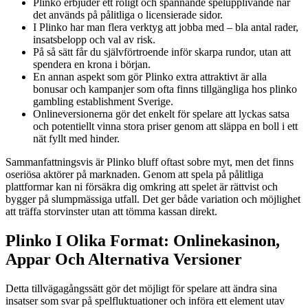
Plinko erbjuder ett roligt och spännande spelupplivande när
det används på pålitliga o licensierade sidor.
I Plinko har man flera verktyg att jobba med – bla antal rader,
insatsbelopp och val av risk.
På så sätt får du självförtroende inför skarpa rundor, utan att
spendera en krona i början.
En annan aspekt som gör Plinko extra attraktivt är alla
bonusar och kampanjer som ofta finns tillgängliga hos plinko
gambling establishment Sverige.
Onlineversionerna gör det enkelt för spelare att lyckas satsa
och potentiellt vinna stora priser genom att släppa en boll i ett
nät fyllt med hinder.
Sammanfattningsvis är Plinko bluff oftast sobre myt, men det finns
oseriösa aktörer på marknaden. Genom att spela på pålitliga
plattformar kan ni försäkra dig omkring att spelet är rättvist och
bygger på slumpmässiga utfall. Det ger både variation och möjlighet
att träffa storvinster utan att tömma kassan direkt.
Plinko I Olika Format: Onlinekasinon,
Appar Och Alternativa Versioner
Detta tillvägagångssätt gör det möjligt för spelare att ändra sina
insatser som svar på spelfluktuationer och införa ett element utav