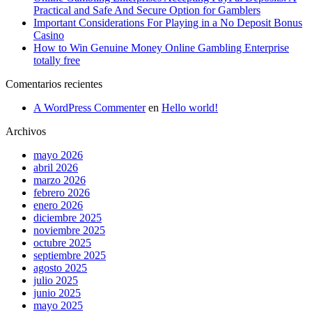
Practical and Safe And Secure Option for Gamblers
Important Considerations For Playing in a No Deposit Bonus
Casino
How to Win Genuine Money Online Gambling Enterprise
totally free
Comentarios recientes
A WordPress Commenter
en
Hello world!
Archivos
mayo 2026
abril 2026
marzo 2026
febrero 2026
enero 2026
diciembre 2025
noviembre 2025
octubre 2025
septiembre 2025
agosto 2025
julio 2025
junio 2025
mayo 2025