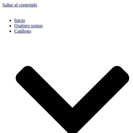
Saltar al contenido
Inicio
Quiénes somos
Catálogo