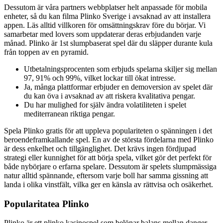
Dessutom är våra partners webbplatser helt anpassade för mobila
enheter, så du kan filma Plinko Sverige i avsaknad av att installera
appen. Läs alltid villkoren för omsättningskrav före du börjar. Vi
samarbetar med lovers som uppdaterar deras erbjudanden varje
månad. Plinko är 1st slumpbaserat spel där du släpper durante kula
från toppen av en pyramid.
Utbetalningsprocenten som erbjuds spelarna skiljer sig mellan
97, 91% och 99%, vilket lockar till ökat intresse.
Ja, många plattformar erbjuder en demoversion av spelet där
du kan öva i avsaknad av att riskera kvalitativa pengar.
Du har mulighed for själv ändra volatiliteten i spelet
mediterranean riktiga pengar.
Spela Plinko gratis för att uppleva populariteten o spänningen i det
beroendeframkallande spel. En av de största fördelarna med Plinko
är dess enkelhet och tillgänglighet. Det krävs ingen fördjupad
strategi eller kunnighet för att börja spela, vilket gör det perfekt för
både nybörjare o erfarna spelare. Dessutom är spelets slumpmässiga
natur alltid spännande, eftersom varje boll har samma gissning att
landa i olika vinstfält, vilka ger en känsla av rättvisa och osäkerhet.
Popularitatea Plinko
Plinko är ett plinko kasinospel som belönar balans mellan danger