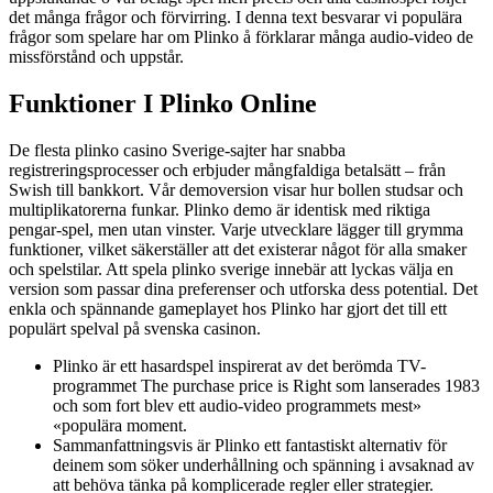
det många frågor och förvirring. I denna text besvarar vi populära
frågor som spelare har om Plinko å förklarar många audio-video de
missförstånd och uppstår.
Funktioner I Plinko Online
De flesta plinko casino Sverige-sajter har snabba
registreringsprocesser och erbjuder mångfaldiga betalsätt – från
Swish till bankkort. Vår demoversion visar hur bollen studsar och
multiplikatorerna funkar. Plinko demo är identisk med riktiga
pengar-spel, men utan vinster. Varje utvecklare lägger till grymma
funktioner, vilket säkerställer att det existerar något för alla smaker
och spelstilar. Att spela plinko sverige innebär att lyckas välja en
version som passar dina preferenser och utforska dess potential. Det
enkla och spännande gameplayet hos Plinko har gjort det till ett
populärt spelval på svenska casinon.
Plinko är ett hasardspel inspirerat av det berömda TV-
programmet The purchase price is Right som lanserades 1983
och som fort blev ett audio-video programmets mest»
«populära moment.
Sammanfattningsvis är Plinko ett fantastiskt alternativ för
deinem som söker underhållning och spänning i avsaknad av
att behöva tänka på komplicerade regler eller strategier.