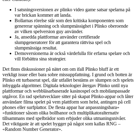
I satsningsversionen av plinko video game satsar spelarna på
var brickan kommer att landa.
Bollarnas rörelse står som den kritiska komponenten som
genererar spänning och slumpmässighet i Plinko oberoende
av vilken spelversion guy använder.
Ja, ansedda plattformar använder certifierade
slumpgeneratorer för att garantera rättvisa spel och
slumpmässiga resultat.
Demoversionerna är också värdefulla för erfarna spelare och
vill förbättra sina strategier.
Det finns diskussioner på nätet om om ifall Plinko bluff är ett
verkligt issue eller bara sobre missuppfattning. I grund och botten är
Plinko ett turbaserat spel, där utfallet bestäms av slumpen och spelets
inbyggda algoritmer. Digitala teknologier återgav Plinko until nya
plattformar och webbläsarbaserade kasinospel och mobilanpassade
utgåvor. En rad spelutvecklare sitter på skapat Plinko-appar och låter
användare filma spelet på vem plattform som helst, antingen på cell
phones eller surfplattor. De flesta appar har anpassningsbara»
«funktioner såsom olika bollbanor och multiplikatoralternativ
tillsammans med spelbrädor som erbjuder olika utmaningsnivåer.
Det viktigaste är att spelet bygger på något som kallas RNG –
«Random Number Generator».