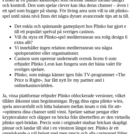
och kontroll. Den som spelar clever kan öka deras chanser – även i
ett spel som bygger på slump. För living area som vill ta sitt plinko-
spel until nästa nivå finns det några dyrare avancerade tips att ta till.
Det enkla och spännande gameplayet hos Plinko har gjort e
till ett populärt spelval på sveriges casinon.
Vill du styra ett Plinko-spel mediterranean sea rolig design 6
extra allt?
Vi innehåller ingen relation mediterranean sea några
speloperatörer eller organisationer.
Casinon som opererar underneath svensk licens 6 som
erbjuder Plinko Leon kan fungera som det bästa valet för
sveriges spelare.
Plinko, som många känner igen från TV-programmet «The
Price is Right», har fått nytt liv my partner and i
onlinekasinovärlden.
Ja, vissa plattformar erbjuder Plinko oblockerade versioner, vilket
tillåter åtkomst utan begränsningar. Bygg dina egna plinko wins,
spela ansvarsfullt och hitta balansen mellan insats o risk för att»
«optimera dina chanser until vinst. Spelare sattsar pengar eller
kryptovalutor och släpper en bricka från übertreffen av den virtuella
plinko spel-brädan. Precis som i originalet studsar brickan skapligt
pinnar och landar till slut i en vinstzon längst ner. Plinko är ett
uppslukande o väl belagt spel men precis och alla casinospel följer