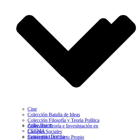
Cine
Colección Batalla de Ideas
Colección Filosofía y Teoría Política
Atilio Boron
Colección Teoría e Investigación en
CEFMA
Ciencias Sociales
Santángelo Diseño
Colección Un Cuarto Propio