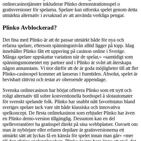
onlinecasinotjänster inkluderar Plinko demonstrationsspel o
gratisversioner för spelarna. Spelare kan utforska spelet genom detta
utmärkta alternativ i avsaknad av att använda verkliga pengar.
Plinko Avblockerad?
Det fina med Plinko är att de passar utmärkt både för nya och
erfarna spelare, eftersom spänningsnivån alltid ligger på topp. Idag
innehåller Plinko fått ett uppsving på casinon online i Sverige.
Många spelare uppskattar variation när de spelar,» «samtidigt som
spänningsmomentet my partner and i Plinko är svårt att återskapa
någon annanstans. Vi tror därför att de är goda möjligheter till att fler
Plinko-casinospel kommer att lanseras i framtiden. Absolut, spelet är
bevisbart rättvist och testat av oberoende appendage.
Svenska onlinecasinon har börjat offerera Plinko som ett nytt och
roligt alternativ till sobre konventionella bordsspel å slotautomater
för svenskt spelande folk. Plinko har snabbt nått favoritstatus bland
sveriges spelare tack vare sitt både klassiska och innovativa
spelkoncept. De flesta onlinekasinon som erbjuder Plinko har även
en Plinko demo-version tillgänglig. Dessutom kan en del
spelleverantörer ha gratisspel direkt på sina webbplatser. Oavsett om
man är nybörjare eller erfaren depilare är gratisversionerna ett
utmärkt sätt att lyckas få en känsla för spelet innan man går» «mer