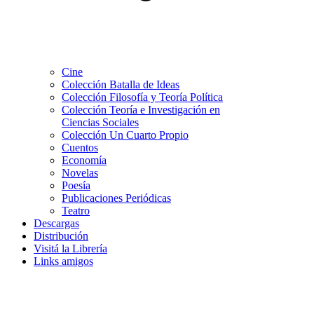
Cine
Colección Batalla de Ideas
Colección Filosofía y Teoría Política
Colección Teoría e Investigación en
Ciencias Sociales
Colección Un Cuarto Propio
Cuentos
Economía
Novelas
Poesía
Publicaciones Periódicas
Teatro
Descargas
Distribución
Visitá la Librería
Links amigos