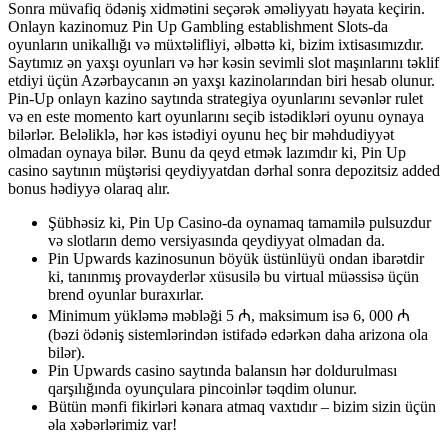
Sonra müvafiq ödəniş xidmətini seçərək əməliyyatı həyata keçirin.
Onlayn kazinomuz Pin Up Gambling establishment Slots-da
oyunların unikallığı və müxtəlifliyi, əlbəttə ki, bizim ixtisasımızdır.
Saytımız ən yaxşı oyunları və hər kəsin sevimli slot maşınlarını təklif
etdiyi üçün Azərbaycanın ən yaxşı kazinolarından biri hesab olunur.
Pin-Up onlayn kazino saytında strategiya oyunlarını sevənlər rulet
və en este momento kart oyunlarını seçib istədikləri oyunu oynaya
bilərlər. Beləliklə, hər kəs istədiyi oyunu heç bir məhdudiyyət
olmadan oynaya bilər. Bunu da qeyd etmək lazımdır ki, Pin Up
casino saytının müştərisi qeydiyyatdan dərhal sonra depozitsiz added
bonus hədiyyə olaraq alır.
Şübhəsiz ki, Pin Up Casino-da oynamaq tamamilə pulsuzdur
və slotların demo versiyasında qeydiyyat olmadan da.
Pin Upwards kazinosunun böyük üstünlüyü ondan ibarətdir
ki, tanınmış provayderlər xüsusilə bu virtual müəssisə üçün
brend oyunlar buraxırlar.
Minimum yükləmə məbləği 5 ₼, maksimum isə 6, 000 ₼
(bəzi ödəniş sistemlərindən istifadə edərkən daha arizona ola
bilər).
Pin Upwards casino saytında balansın hər doldurulması
qarşılığında oyunçulara pincoinlər təqdim olunur.
Bütün mənfi fikirləri kənara atmaq vaxtıdır – bizim sizin üçün
əla xəbərlərimiz var!