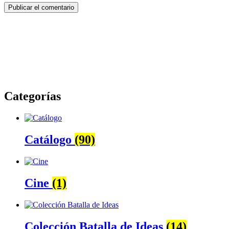
Categorías
Catálogo
(90)
Cine
(1)
Colección Batalla de Ideas
(14)