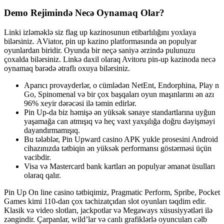
Demo Rejimində Necə Oynamaq Olar?
Linki izləməklə siz flag up kazinosunun etibarlılığını yoxlaya
bilərsiniz. АViator, pin up kazino platformasında ən populyar
oyunlardan biridir. Oyunda bir neçə saniyə ərzində pulunuzu
çoxalda bilərsiniz. Linkə daxil olaraq Avitoru pin-up kazinoda necə
oynamaq barədə ətraflı oxuya bilərsiniz.
Aparıcı provayderlər, o cümlədən NetEnt, Endorphina, Play n
Go, Spinomenal və bir çox başqaları oyun maşınlarını ən azı
96% xeyir dərəcəsi ilə təmin edirlər.
Pin Up-da biz həmişə ən yüksək sənaye standartlarına uyğun
yaşamağa can atmışıq və heç vaxt yaxşılığa doğru dəyişməyi
dayandırmamışıq.
Bu tələblər, Pin Upward casino APK yukle prosesini Android
cihazınızda tətbiqin ən yüksək performansı göstərməsi üçün
vacibdir.
Visa və Mastercard bank kartları ən populyar əmanət üsulları
olaraq qalır.
Pin Up On line casino tətbiqimiz, Pragmatic Perform, Spribe, Pocket
Games kimi 110-dan çox təchizatçıdan slot oyunları təqdim edir.
Klasik və video slotları, jackpotlar və Megaways xüsusiyyətləri ilə
zəngindir. Çarpanlar, wild’lar və canlı grafiklərlə oyuncuları cəlb