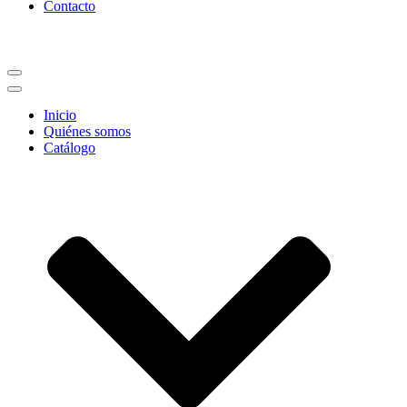
Contacto
Menú
de
Menú
navegación
de
Inicio
navegación
Quiénes somos
Catálogo