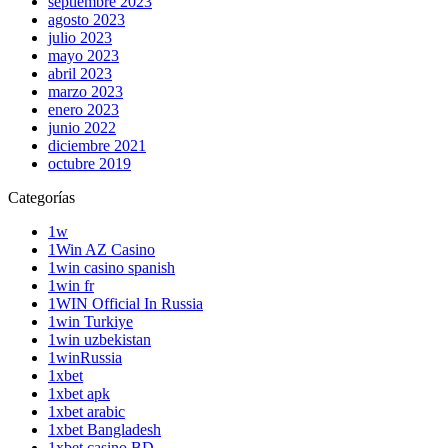
septiembre 2023
agosto 2023
julio 2023
mayo 2023
abril 2023
marzo 2023
enero 2023
junio 2022
diciembre 2021
octubre 2019
Categorías
1w
1Win AZ Casino
1win casino spanish
1win fr
1WIN Official In Russia
1win Turkiye
1win uzbekistan
1winRussia
1xbet
1xbet apk
1xbet arabic
1xbet Bangladesh
1xbet casino BD