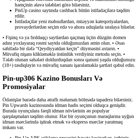
həmçinin əlavə tələbləri görə bilərsiniz.
PinUp casino saytında cashback bütün istifadəçilərə təqdim
rdilir.
İstifadəçilər yeni məhsullardan, müəyyən kateqoriyalardan,
provayderlərdən seçim edə və ahora uduşlarla sıralaya bilərlər.
• Fişinq və ya fırıldaqçı saytlardan qaçmaq üçün düzgün domen
adını yoxlayaraq rəsmi saytda olduğunuzdan əmin olun. • Əsas
səhifədə bir dəfə “Qeydiyyatdan keçin” düyməsini axtarın. •
Müvafiq nişanı klikləməklə üstünlük verdiyiniz metodu seçin. •
Tələb olunan sahələri doldurduqdan sonra qanuni yaşda olduğunuzu
(18+) təsdiqləyin və müvafiq xananı işarələməklə şərtləri qəbul edin.
Pin-up306 Kazino Bonusları Və
Promosiyalar
Ödənişlər barədə daha ətraflı məlumatı bölmədə tapadera bilərsiniz.
Pin Upwards kazinosunda idman hadis seçimi olduqca genişdir.
Burada oyunçulara fərqli idman növlərinin ən populyar
qarşılaşmaları təqdim olunur. Hər bir oyunçunun maraqlarına uyğun
idman mərclərində iştirak etmək və ekspress mərclər yaratmaq
imkanı var.
Pin-Up APK yükləmə prosesini həyata keçirərkən, tətbiqin