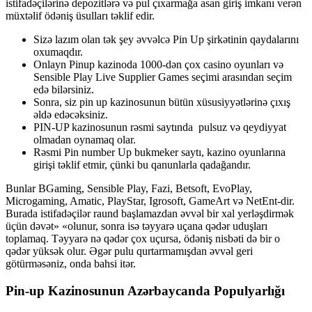
istifadəçilərinə depozitlərə və pul çıxarmağa asan giriş imkanı verən
müxtəlif ödəniş üsulları təklif edir.
Sizə lazım olan tək şey əvvəlcə Pin Up şirkətinin qaydalarını
oxumaqdır.
Onlayn Pinup kazinoda 1000-dən çox casino oyunları və
Sensible Play Live Supplier Games seçimi arasından seçim
edə bilərsiniz.
Sonra, siz pin up kazinosunun bütün xüsusiyyətlərinə çıxış
əldə edəcəksiniz.
PIN-UP kazinosunun rəsmi saytında pulsuz və qeydiyyat
olmadan oynamaq olar.
Rəsmi Pin number Up bukmeker saytı, kazino oyunlarına
girişi təklif etmir, çünki bu qanunlarla qadağandır.
Bunlar BGaming, Sensible Play, Fazi, Betsoft, EvoPlay,
Microgaming, Amatic, PlayStar, Igrosoft, GameArt və NetEnt-dir.
Burada istifadəçilər raund başlamazdan əvvəl bir xal yerləşdirmək
üçün dəvət» «olunur, sonra isə təyyarə uçana qədər uduşları
toplamaq. Təyyarə nə qədər çox uçursa, ödəniş nisbəti də bir o
qədər yüksək olur. Əgər pulu qurtarmamışdan əvvəl geri
götürməsəniz, onda bahsi itər.
Pin-up Kazinosunun Azərbaycanda Populyarlığı