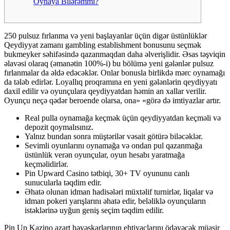
Oynaya Bilərəmmi?
250 pulsuz fırlanma və yeni başlayanlar üçün digər üstünlüklər
Qeydiyyat zamanı gambling establishment bonusunu seçmək
bukmeyker səhifəsində qazanmaqdan daha əlverişlidir. Əsas təşviqin
əlavəsi olaraq (əmanətin 100%-i) bu bölümə yeni gələnlər pulsuz
fırlanmalar da əldə edəcəklər. Onlar bonusla birlikdə mərc oynamağı
da tələb edirlər. Loyallıq proqramına en yeni gələnlərin qeydiyyatı
daxil edilir və oyunçulara qeydiyyatdan həmin an xallar verilir.
Oyunçu neçə qədər beroende olarsa, ona» «görə də imtiyazlar artır.
Real pulla oynamağa keçmək üçün qeydiyyatdan keçməli və
depozit qoymalısınız.
Yalnız bundan sonra müştərilər vəsait götürə biləcəklər.
Sevimli oyunlarını oynamağa və ondan pul qazanmağa
üstünlük verən oyunçular, oyun hesabı yaratmağa
keçməlidirlər.
Pin Upward Casino tətbiqi, 30+ TV oyununu canlı
sunucularla təqdim edir.
Əhatə olunan idman hadisələri müxtəlif turnirlər, liqalar və
idman pokeri yarışlarını əhatə edir, beləliklə oyunçuların
istəklərinə uyğun geniş seçim təqdim edilir.
Pin Up Kazino azart həvəskarlarının ehtiyaclarını ödəyəcək müasir