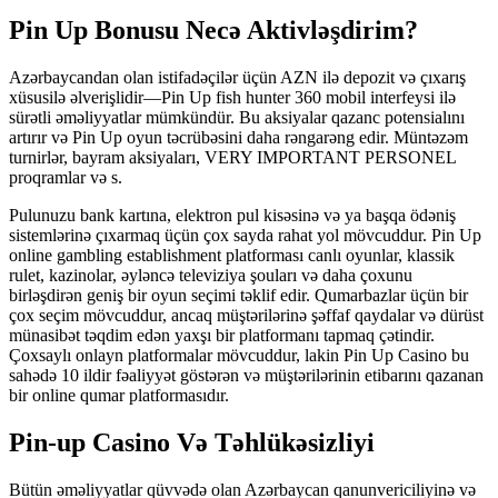
Pin Up Bonusu Necə Aktivləşdirim?
Azərbaycandan olan istifadəçilər üçün AZN ilə depozit və çıxarış
xüsusilə əlverişlidir—Pin Up fish hunter 360 mobil interfeysi ilə
sürətli əməliyyatlar mümkündür. Bu aksiyalar qazanc potensialını
artırır və Pin Up oyun təcrübəsini daha rəngarəng edir. Müntəzəm
turnirlər, bayram aksiyaları, VERY IMPORTANT PERSONEL
proqramlar və s.
Pulunuzu bank kartına, elektron pul kisəsinə və ya başqa ödəniş
sistemlərinə çıxarmaq üçün çox sayda rahat yol mövcuddur. Pin Up
online gambling establishment platforması canlı oyunlar, klassik
rulet, kazinolar, əyləncə televiziya şouları və daha çoxunu
birləşdirən geniş bir oyun seçimi təklif edir. Qumarbazlar üçün bir
çox seçim mövcuddur, ancaq müştərilərinə şəffaf qaydalar və dürüst
münasibət təqdim edən yaxşı bir platformanı tapmaq çətindir.
Çoxsaylı onlayn platformalar mövcuddur, lakin Pin Up Casino bu
sahədə 10 ildir fəaliyyət göstərən və müştərilərinin etibarını qazanan
bir online qumar platformasıdır.
Pin-up Casino Və Təhlükəsizliyi
Bütün əməliyyatlar qüvvədə olan Azərbaycan qanunvericiliyinə və