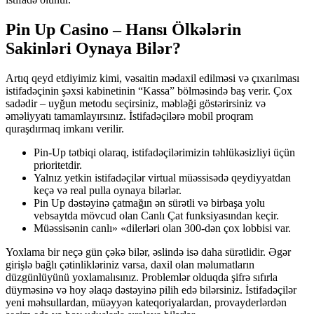
Pin Up Casino – Hansı Ölkələrin
Sakinləri Oynaya Bilər?
Artıq qeyd etdiyimiz kimi, vəsaitin mədaxil edilməsi və çıxarılması
istifadəçinin şəxsi kabinetinin “Kassa” bölməsində baş verir. Çox
sadədir – uyğun metodu seçirsiniz, məbləği göstərirsiniz və
əməliyyatı tamamlayırsınız. İstifadəçilərə mobil proqram
quraşdırmaq imkanı verilir.
Pin-Up tətbiqi olaraq, istifadəçilərimizin təhlükəsizliyi üçün
prioritetdir.
Yalnız yetkin istifadəçilər virtual müəssisədə qeydiyyatdan
keçə və real pulla oynaya bilərlər.
Pin Up dəstəyinə çatmağın ən sürətli və birbaşa yolu
vebsaytda mövcud olan Canlı Çat funksiyasından keçir.
Müəssisənin canlı» «dilerləri olan 300-dən çox lobbisi var.
Yoxlama bir neçə gün çəkə bilər, əslində isə daha sürətlidir. Əgər
girişlə bağlı çətinlikləriniz varsa, daxil olan məlumatların
düzgünlüyünü yoxlamalısınız. Problemlər olduqda şifrə sıfırla
düyməsinə və hoy əlaqə dəstəyinə pilih edə bilərsiniz. İstifadəçilər
yeni məhsullardan, müəyyən kateqoriyalardan, provayderlərdən