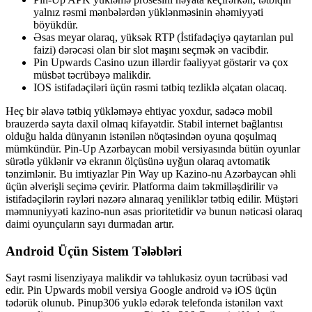
yalnız rəsmi mənbələrdən yüklənməsinin əhəmiyyəti
böyükdür.
Əsas meyar olaraq, yüksək RTP (İstifadəçiyə qaytarılan pul
faizi) dərəcəsi olan bir slot maşını seçmək ən vacibdir.
Pin Upwards Casino uzun illərdir fəaliyyət göstərir və çox
müsbət təcrübəyə malikdir.
IOS istifadəçiləri üçün rəsmi tətbiq tezliklə əlçatan olacaq.
Heç bir əlavə tətbiq yükləməyə ehtiyac yoxdur, sadəcə mobil
brauzerdə sayta daxil olmaq kifayətdir. Stabil internet bağlantısı
olduğu halda dünyanın istənilən nöqtəsindən oyuna qoşulmaq
mümkündür. Pin-Up Azərbaycan mobil versiyasında bütün oyunlar
sürətlə yüklənir və ekranın ölçüsünə uyğun olaraq avtomatik
tənzimlənir. Bu imtiyazlar Pin Way up Kazino-nu Azərbaycan əhli
üçün əlverişli seçimə çevirir. Platforma daim təkmilləşdirilir və
istifadəçilərin rəyləri nəzərə alınaraq yeniliklər tətbiq edilir. Müştəri
məmnuniyyəti kazino-nun əsas prioritetidir və bunun nəticəsi olaraq
daimi oyunçuların sayı durmadan artır.
Android Üçün Sistem Tələbləri
Sayt rəsmi lisenziyaya malikdir və təhlukəsiz oyun təcrübəsi vəd
edir. Pin Upwards mobil versiya Google android və iOS üçün
tədərük olunub. Pinup306 yuklə edərək telefonda istənilən vaxt