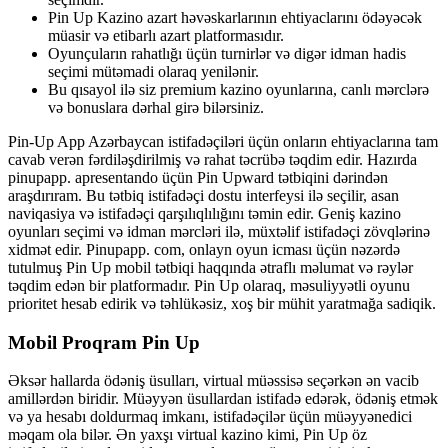
Pin Up Kazino azart həvəskarlarının ehtiyaclarını ödəyəcək
müasir və etibarlı azart platformasıdır.
Oyunçuların rahatlığı üçün turnirlər və digər idman hadis
seçimi mütəmadi olaraq yenilənir.
Bu qısayol ilə siz premium kazino oyunlarına, canlı mərclərə
və bonuslara dərhal girə bilərsiniz.
Pin-Up App Azərbaycan istifadəçiləri üçün onların ehtiyaclarına tam
cavab verən fərdiləşdirilmiş və rahat təcrübə təqdim edir. Hazırda
pinupapp. apresentando üçün Pin Upward tətbiqini dərindən
araşdırıram. Bu tətbiq istifadəçi dostu interfeysi ilə seçilir, asan
naviqasiya və istifadəçi qarşılıqlılığını təmin edir. Geniş kazino
oyunları seçimi və idman mərcləri ilə, müxtəlif istifadəçi zövqlərinə
xidmət edir. Pinupapp. com, onlayn oyun icması üçün nəzərdə
tutulmuş Pin Up mobil tətbiqi haqqında ətraflı məlumat və rəylər
təqdim edən bir platformadır. Pin Up olaraq, məsuliyyətli oyunu
prioritet hesab edirik və təhlükəsiz, xoş bir mühit yaratmağa sadiqik.
Mobil Proqram Pin Up
Əksər hallarda ödəniş üsulları, virtual müəssisə seçərkən ən vacib
amillərdən biridir. Müəyyən üsullardan istifadə edərək, ödəniş etmək
və ya hesabı doldurmaq imkanı, istifadəçilər üçün müəyyənedici
məqam ola bilər. Ən yaxşı virtual kazino kimi, Pin Up öz