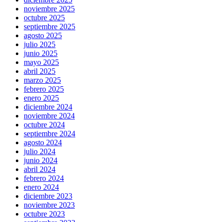
noviembre 2025
octubre 2025
septiembre 2025
agosto 2025
julio 2025
junio 2025
mayo 2025
abril 2025
marzo 2025
febrero 2025
enero 2025
diciembre 2024
noviembre 2024
octubre 2024
septiembre 2024
agosto 2024
julio 2024
junio 2024
abril 2024
febrero 2024
enero 2024
diciembre 2023
noviembre 2023
octubre 2023