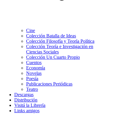
Cine
Colección Batalla de Ideas
Colección Filosofía y Teoría Política
Colección Teoría e Investigación en
Ciencias Sociales
Colección Un Cuarto Propio
Cuentos
Economía
Novelas
Poesía
Publicaciones Periódicas
Teatro
Descargas
Distribución
Visitá la Librería
Links amigos