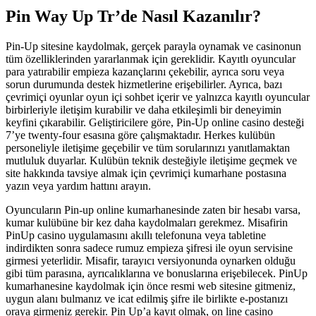
Pin Way Up Tr’de Nasıl Kazanılır?
Pin-Up sitesine kaydolmak, gerçek parayla oynamak ve casinonun
tüm özelliklerinden yararlanmak için gereklidir. Kayıtlı oyuncular
para yatırabilir empieza kazançlarını çekebilir, ayrıca soru veya
sorun durumunda destek hizmetlerine erişebilirler. Ayrıca, bazı
çevrimiçi oyunlar oyun içi sohbet içerir ve yalnızca kayıtlı oyuncular
birbirleriyle iletişim kurabilir ve daha etkileşimli bir deneyimin
keyfini çıkarabilir. Geliştiricilere göre, Pin-Up online casino desteği
7’ye twenty-four esasına göre çalışmaktadır. Herkes kulübün
personeliyle iletişime geçebilir ve tüm sorularınızı yanıtlamaktan
mutluluk duyarlar. Kulübün teknik desteğiyle iletişime geçmek ve
site hakkında tavsiye almak için çevrimiçi kumarhane postasına
yazın veya yardım hattını arayın.
Oyuncuların Pin-up online kumarhanesinde zaten bir hesabı varsa,
kumar kulübüne bir kez daha kaydolmaları gerekmez. Misafirin
PinUp casino uygulamasını akıllı telefonuna veya tabletine
indirdikten sonra sadece rumuz empieza şifresi ile oyun servisine
girmesi yeterlidir. Misafir, tarayıcı versiyonunda oynarken olduğu
gibi tüm parasına, ayrıcalıklarına ve bonuslarına erişebilecek. PinUp
kumarhanesine kaydolmak için önce resmi web sitesine gitmeniz,
uygun alanı bulmanız ve icat edilmiş şifre ile birlikte e-postanızı
oraya girmeniz gerekir. Pin Up’a kayıt olmak, on line casino