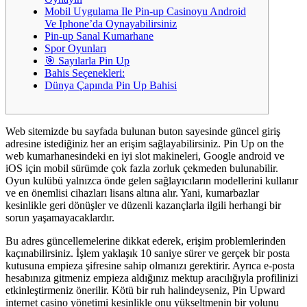
Mobil Uygulama Ile Pin-up Casinoyu Android
Ve Iphone’da Oynayabilirsiniz
Pin-up Sanal Kumarhane
Spor Oyunları
🎯 Sayılarla Pin Up
Bahis Seçenekleri:
Dünya Çapında Pin Up Bahisi
Web sitemizde bu sayfada bulunan buton sayesinde güncel giriş
adresine istediğiniz her an erişim sağlayabilirsiniz. Pin Up on the
web kumarhanesindeki en iyi slot makineleri, Google android ve
iOS için mobil sürümde çok fazla zorluk çekmeden bulunabilir.
Oyun kulübü yalnızca önde gelen sağlayıcıların modellerini kullanır
ve en önemlisi cihazları lisans altına alır. Yani, kumarbazlar
kesinlikle geri dönüşler ve düzenli kazançlarla ilgili herhangi bir
sorun yaşamayacaklardır.
Bu adres güncellemelerine dikkat ederek, erişim problemlerinden
kaçınabilirsiniz. İşlem yaklaşık 10 saniye sürer ve gerçek bir posta
kutusuna empieza şifresine sahip olmanızı gerektirir. Ayrıca e-posta
hesabınıza gitmeniz empieza aldığınız mektup aracılığıyla profilinizi
etkinleştirmeniz önerilir. Kötü bir ruh halindeyseniz, Pin Upward
internet casino yönetimi kesinlikle onu yükseltmenin bir yolunu