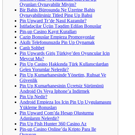
Oyunları Oynayabilir Miyim?
Bir Bahis Bürosunda Ne Üzerine Bahis
Oynayabilirsiniz Titled Ping Up Bahsi
Pin Upward Tr’de Nasıl Kazanılır?
İstifadəçilər Üçün Təqdim Edilən Bonuslar
Pin-up Casino Kayıt Kuralları
Cazip Bonuslar Empieza Promosyonlar
Akıllı Telefonunuzda Pin Up Oynamak
Canlı Sohbet
Pin Upwards Giriş Türkiye’den Oyuncular Için
Mevcut Mu?
Pin Up Casino Hakkında Türk Kullanıcılardan
Gelen Yorumlar Nelerdir?
Pin Up Kumarhanesinde Yönetim, Ruhsat Ve
Güvenlik
Pin Up Kumarhanesinin Ücretsiz Sürümünü
Android Os Veya Iphone’a Indirmek
Pin Up Nedir?
Android Empieza Ios Için Pin Up Uygulamasını
Yükleme Bonusları
Pin Upward Com’da Hesap Oluşturma
Adımlarım Nelerdir?
Pin Up Fish Hunter 360 Casino Az
Pin-up Casino Online’da Kripto Para Ile
Oynayın