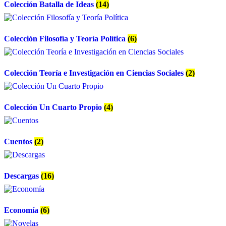
Colección Batalla de Ideas
(14)
Colección Filosofía y Teoría Política
(6)
Colección Teoría e Investigación en Ciencias Sociales
(2)
Colección Un Cuarto Propio
(4)
Cuentos
(2)
Descargas
(16)
Economía
(6)