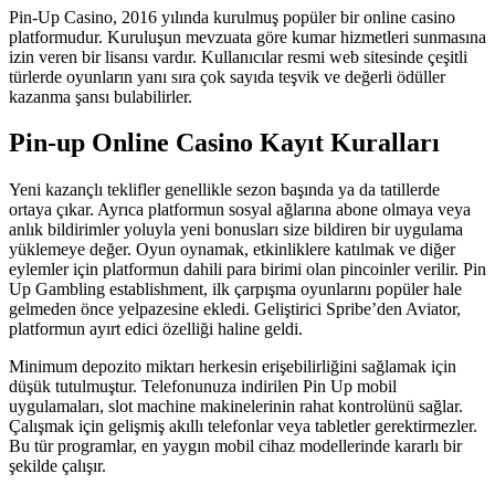
Pin-Up Casino, 2016 yılında kurulmuş popüler bir online casino
platformudur. Kuruluşun mevzuata göre kumar hizmetleri sunmasına
izin veren bir lisansı vardır. Kullanıcılar resmi web sitesinde çeşitli
türlerde oyunların yanı sıra çok sayıda teşvik ve değerli ödüller
kazanma şansı bulabilirler.
Pin-up Online Casino Kayıt Kuralları
Yeni kazançlı teklifler genellikle sezon başında ya da tatillerde
ortaya çıkar. Ayrıca platformun sosyal ağlarına abone olmaya veya
anlık bildirimler yoluyla yeni bonusları size bildiren bir uygulama
yüklemeye değer. Oyun oynamak, etkinliklere katılmak ve diğer
eylemler için platformun dahili para birimi olan pincoinler verilir. Pin
Up Gambling establishment, ilk çarpışma oyunlarını popüler hale
gelmeden önce yelpazesine ekledi. Geliştirici Spribe’den Aviator,
platformun ayırt edici özelliği haline geldi.
Minimum depozito miktarı herkesin erişebilirliğini sağlamak için
düşük tutulmuştur. Telefonunuza indirilen Pin Up mobil
uygulamaları, slot machine makinelerinin rahat kontrolünü sağlar.
Çalışmak için gelişmiş akıllı telefonlar veya tabletler gerektirmezler.
Bu tür programlar, en yaygın mobil cihaz modellerinde kararlı bir
şekilde çalışır.