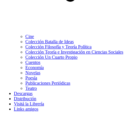
Cine
Colección Batalla de Ideas
Colección Filosofía y Teoría Política
Colección Teoría e Investigación en Ciencias Sociales
Colección Un Cuarto Propio
Cuentos
Economía
Novelas
Poesía
Publicaciones Periódicas
Teatro
Descargas
Distribución
Visitá la Librería
Links amigos