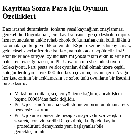
Kayıttan Sonra Para Için Oyunun
Özellikleri
Bazı istisnai durumlarda, fonların yasal kaynağının onaylanması
gerekebilir. Doğrulama işlemi kayıt sırasında gerçekleştirilir empieza
hem oyuncuların ankle rehab ebook de kumarhanenin bütünlüğünü
korumak için bir güvenlik önlemidir. ESpor üzerine bahis oynamak,
geleneksel sporlar üzerine bahis oynamak kadar popülerdir. PvP
etkinliklerinde bireysel oyunculara mı yoksa takım etkinliklerine mi
bahis oynayacağınızı seçin. Pin Upward com sitesindeki oyun
koleksiyonu, kart, pasta ve slot oyunları dahil olmak üzere çeşitli
kategorilerde your five. 000’den fazla çevrimiçi oyun içerir. Aşağıda
her kategorinin bir açıklamasını ve sobre ünlü oyunların bir listesini
bulacaksınız.
Maksimum miktar, seçilen yönteme bağlıdır, ancak işlem
başına 6000$’dan fazla değildir.
Pin Up Casino’nun ana özelliklerinden birini unutmamalıyız –
benzersiz tasarımı.
Pin Up kumarhanesinde hesap açmaya yalnızca yetişkin
ziyaretçilere izin verilir Bu çevrimiçi kulüpteki kayıt»
«prosedürünü deneyimsiz yeni başlayanlar bile
gerçekleştirebilir.