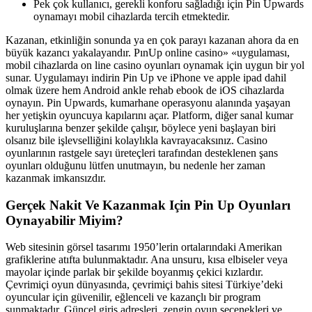
Pek çok kullanıcı, gerekli konforu sağladığı için Pin Upwards
oynamayı mobil cihazlarda tercih etmektedir.
Kazanan, etkinliğin sonunda ya en çok parayı kazanan ahora da en
büyük kazancı yakalayandır. PınUp online casino» «uygulaması,
mobil cihazlarda on line casino oyunları oynamak için uygun bir yol
sunar. Uygulamayı indirin Pin Up ve iPhone ve apple ipad dahil
olmak üzere hem Android ankle rehab ebook de iOS cihazlarda
oynayın. Pin Upwards, kumarhane operasyonu alanında yaşayan
her yetişkin oyuncuya kapılarını açar. Platform, diğer sanal kumar
kuruluşlarına benzer şekilde çalışır, böylece yeni başlayan biri
olsanız bile işlevselliğini kolaylıkla kavrayacaksınız. Casino
oyunlarının rastgele sayı üreteçleri tarafından desteklenen şans
oyunları olduğunu lütfen unutmayın, bu nedenle her zaman
kazanmak imkansızdır.
Gerçek Nakit Ve Kazanmak Için Pin Up Oyunları
Oynayabilir Miyim?
Web sitesinin görsel tasarımı 1950’lerin ortalarındaki Amerikan
grafiklerine atıfta bulunmaktadır. Ana unsuru, kısa elbiseler veya
mayolar içinde parlak bir şekilde boyanmış çekici kızlardır.
Çevrimiçi oyun dünyasında, çevrimiçi bahis sitesi Türkiye’deki
oyuncular için güvenilir, eğlenceli ve kazançlı bir program
sunmaktadır. Güncel giriş adresleri, zengin oyun seçenekleri ve