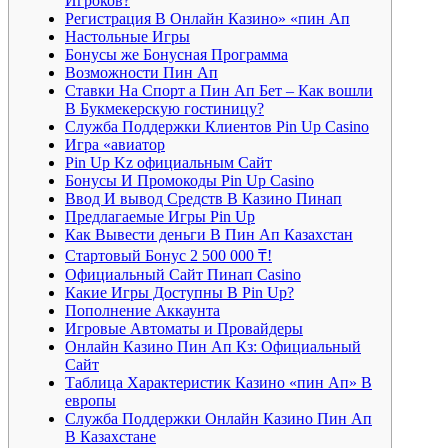
Игроков?
Регистрация В Онлайн Казино» «пин Ап
Настольные Игры
Бонусы же Бонусная Программа
Возможности Пин Ап
Ставки На Спорт а Пин Ап Бет – Как вошли
В Букмекерскую гостиницу?
Служба Поддержки Клиентов Pin Up Casino
Игра «авиатор
Pin Up Kz официальным Сайт
Бонусы И Промокоды Pin Up Casino
Ввод И вывод Средств В Казино Пинап
Предлагаемые Игры Pin Up
Как Вывести деньги В Пин Ап Казахстан
Стартовый Бонус 2 500 000 ₸!
Официальный Сайт Пинап Casino
Какие Игры Доступны В Pin Up?
Пополнение Аккаунта
Игровые Автоматы и Провайдеры
Онлайн Казино Пин Ап Кз: Официальный
Сайт
Таблица Характеристик Казино «пин Ап» В
европы
Служба Поддержки Онлайн Казино Пин Ап
В Казахстане