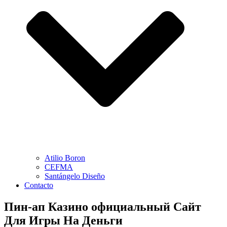
Atilio Boron
CEFMA
Santángelo Diseño
Contacto
Пин-ап Казино официальный Сайт
Для Игры На Деньги