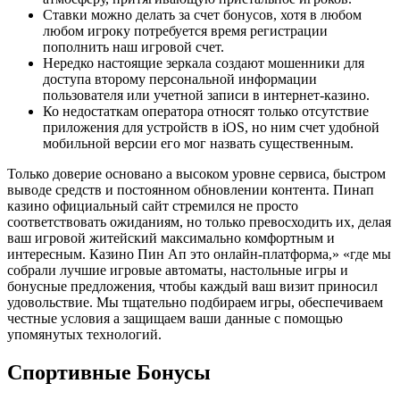
Ставки можно делать за счет бонусов, хотя в любом
любом игроку потребуется время регистрации
пополнить наш игровой счет.
Нередко настоящие зеркала создают мошенники для
доступа второму персональной информации
пользователя или учетной записи в интернет-казино.
Ко недостаткам оператора относят только отсутствие
приложения для устройств в iOS, но ним счет удобной
мобильной версии его мог назвать существенным.
Только доверие основано а высоком уровне сервиса, быстром
выводе средств и постоянном обновлении контента. Пинап
казино официальный сайт стремился не просто
соответствовать ожиданиям, но только превосходить их, делая
ваш игровой житейский максимально комфортным и
интересным. Казино Пин Ап это онлайн-платформа,» «где мы
собрали лучшие игровые автоматы, настольные игры и
бонусные предложения, чтобы каждый ваш визит приносил
удовольствие. Мы тщательно подбираем игры, обеспечиваем
честные условия а защищаем ваши данные с помощью
упомянутых технологий.
Спортивные Бонусы