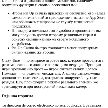
количеством барабанов и линий, механикой, наличием
бонусных функций и своими особенностями.
Чтобы Pin Up скачать приложение бесплатно, его нельзя
самостоятельно найти приложение в магазине App Store
или обращаясь с запросом же службу технической
поддержки.
Пиппардом помощью этого удобного приложения вы
могу получить доступ второму различным играм и
бонусам онлайн-казино же своего мобильного
устройства.
Pin Up Casino быстро становится менее популярным
онлайн-казино же России.
Crazy Time — популярное игровое шоу, которое проводится а
режиме реального долгое с настоящими ведущие. Принцип
игры чрезвычайно прост — игрок считает ставку, Колесо
Пожелав — определяет множитель. А колесе расположены
дополнительные сектора, которые активируют бонусные
раунды. Шоу происходит в режиме реального времени же
транслируется при посторонней нескольких камер.
Deja una respuesta
Tu dirección de correo electrónico no será publicada.
Los campos