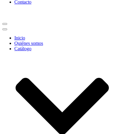
Contacto
Menú
de
Menú
navegación
de
Inicio
navegación
Quiénes somos
Catálogo