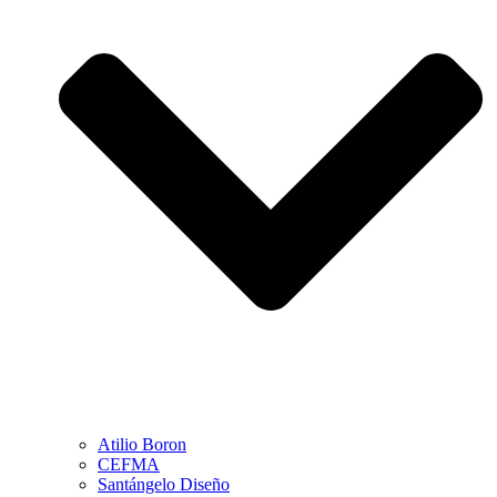
Atilio Boron
CEFMA
Santángelo Diseño