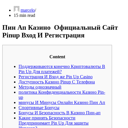
marcelo
15 min read
Пин Ап Казино ️ Официальный Сайт
Pinup Вход И Регистрация
Content
Поддерживаются конечно Криптовалюты В
Pin Up Для платежей?
Регистрация И Вход же Pin Up Casino
Доступность Казино Pinup С Телефона
Методы однозначный
политика Конфиденциальности Казино Pin-
up
минусы И Минусы Онлайн Казино Пин Ап
Спортивные Бонусы
Бонусы И Безопасность͏ В Казино Пин-ап
Какие принять Безопасности
Предпринимает Pin Up Для защиты