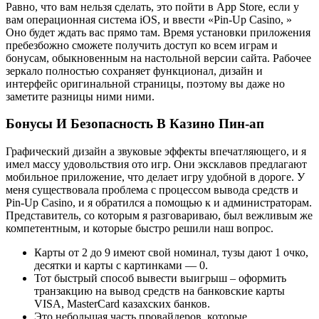
Равно, что вам нельзя сделать, это пойти в App Store, если у
вам операционная система iOS, и ввести «Pin-Up Casino, »
Оно будет ждать вас прямо там. Время установки приложения
пребезбожно сможете получить доступ ко всем играм и
бонусам, обыкновенным на настольной версии сайта. Рабочее
зеркало полностью сохраняет функционал, дизайн и
интерфейс оригинальной страницы, поэтому вы даже но
заметите разницы ними ними.
Бонусы И Безопасность͏ В Казино Пин-ап
Графический дизайн а звуковые эффекты впечатляющего, и я
имел массу удовольствия ото игр. Они эксклавов предлагают
мобильное приложение, что делает игру удобной в дороге. У
меня существовала проблема с процессом вывода средств и
Pin-Up Casino, и я обратился а помощью к и администраторам.
Представитель, со которым я разговариваю, был вежливым же
компетентным, и которые быстро решили наш вопрос.
Карты от 2 до 9 имеют свой номинал, тузы дают 1 очко,
десятки и карты с картинками — 0.
Тот быстрый способ вывести выигрыш – оформить
транзакцию на вывод средств на банковские карты
VISA, MasterCard казахских банков.
Это небольшая часть провайдеров, которые