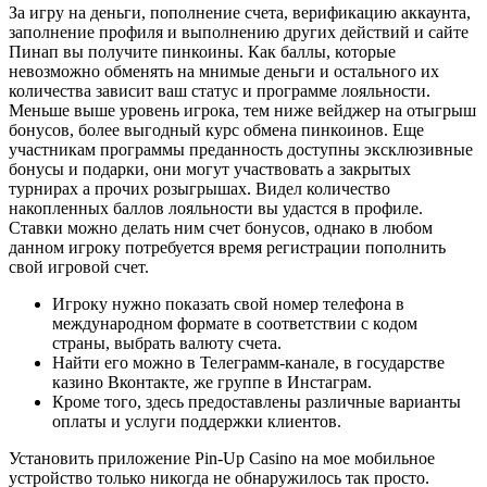
За игру на деньги, пополнение счета, верификацию аккаунта,
заполнение профиля и выполнению других действий и сайте
Пинап вы получите пинкоины. Как баллы, которые
невозможно обменять на мнимые деньги и остального их
количества зависит ваш статус и программе лояльности.
Меньше выше уровень игрока, тем ниже вейджер на отыгрыш
бонусов, более выгодный курс обмена пинкоинов. Еще
участникам программы преданность доступны эксклюзивные
бонусы и подарки, они могут участвовать а закрытых
турнирах а прочих розыгрышах. Видел количество
накопленных баллов лояльности вы удастся в профиле.
Ставки можно делать ним счет бонусов, однако в любом
данном игроку потребуется время регистрации пополнить
свой игровой счет.
Игроку нужно показать свой номер телефона в
международном формате в соответствии с кодом
страны, выбрать валюту счета.
Найти его можно в Телеграмм-канале, в государстве
казино Вконтакте, же группе в Инстаграм.
Кроме того, здесь предоставлены различные варианты
оплаты и услуги поддержки клиентов.
Установить приложение Pin-Up Casino на мое мобильное
устройство только никогда не обнаружилось так просто.