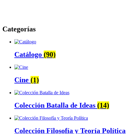
Categorías
Catálogo
(90)
Cine
(1)
Colección Batalla de Ideas
(14)
Colección Filosofía y Teoría Política