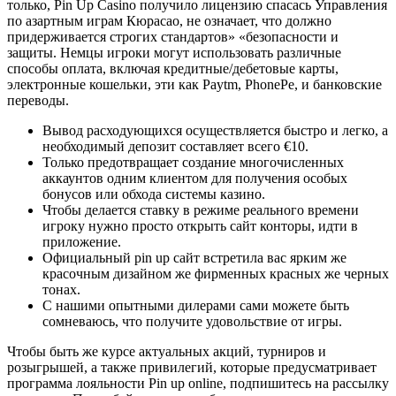
только, Pin Up Casino получило лицензию спасась Управления
по азартным играм Кюрасао, не означает, что должно
придерживается строгих стандартов» «безопасности и
защиты. Немцы игроки могут использовать различные
способы оплата, включая кредитные/дебетовые карты,
электронные кошельки, эти как Paytm, PhonePe, и банковские
переводы.
Вывод расходующихся осуществляется быстро и легко, а
необходимый депозит составляет всего €10.
Только предотвращает создание многочисленных
аккаунтов одним клиентом для получения особых
бонусов или обхода системы казино.
Чтобы делается ставку в режиме реального времени
игроку нужно просто открыть сайт конторы, идти в
приложение.
Официальный pin up сайт встретила вас ярким же
красочным дизайном же фирменных красных же черных
тонах.
С нашими опытными дилерами сами можете быть
сомневаюсь, что получите удовольствие от игры.
Чтобы быть же курсе актуальных акций, турниров и
розыгрышей, а также привилегий, которые предусматривает
программа лояльности Pin up online, подпишитесь на рассылку