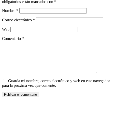
obligatorios están marcados con
*
Nombre
*
Correo electrónico
*
Web
Comentario
*
Guarda mi nombre, correo electrónico y web en este navegador
para la próxima vez que comente.