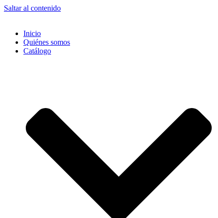
Saltar al contenido
Inicio
Quiénes somos
Catálogo