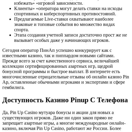
избежать» «игровой зависимости.
Клиенты» «оператора могут делать ставки на исходы
спортивных и киберспортивных противостояний.
Предлагаемые Live-ставки охватывают наиболее
знаковые и топовые события во множество видах
спорта.
Этапа создания учетной записи достаточно прост же не
вызывает особых даже у начинающих игроков.
Сегодня оператор ПинАп успешно конкурирует как с
известными казино, так и пиппардом новыми сайтами.
Прежде всего за счет качественного сервиса, величайшей
коллекции сертифицированных азартных игр, щедрой
бонусной программы и быстрое выплат. В интернете есть
многочисленные отрицательные отзывы об онлайн казино Pin
Ap, оставленные обычными игроками и экспертами и сфере
гембилнга.
Доступность Казино Pinup С Телефона
Да, Pin Up Casino мутуара бонусы и акции для новых а
существующих игроков. Даже ни один закон прямо не
запрещает азартные игры, а многие международные онлайн-
казино, включая Pin Up Casino, работают же России. Более