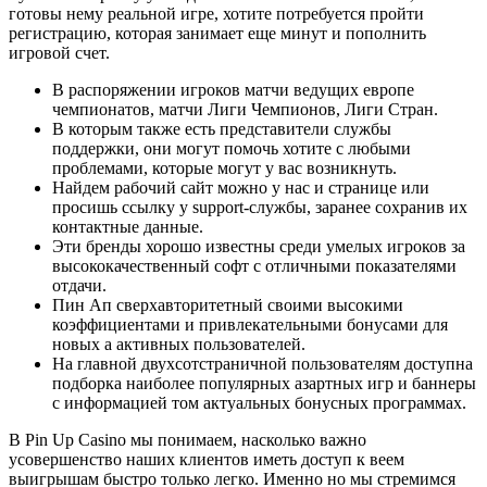
готовы нему реальной игре, хотите потребуется пройти
регистрацию, которая занимает еще минут и пополнить
игровой счет.
В распоряжении игроков матчи ведущих европе
чемпионатов, матчи Лиги Чемпионов, Лиги Стран.
В которым также есть представители службы
поддержки, они могут помочь хотите с любыми
проблемами, которые могут у вас возникнуть.
Найдем рабочий сайт можно у нас и странице или
просишь ссылку у support-службы, заранее сохранив их
контактные данные.
Эти бренды хорошо известны среди умелых игроков за
высококачественный софт с отличными показателями
отдачи.
Пин Ап сверхавторитетный своими высокими
коэффициентами и привлекательными бонусами для
новых а активных пользователей.
На главной двухсотстраничной пользователям доступна
подборка наиболее популярных азартных игр и баннеры
с информацией том актуальных бонусных программах.
В Pin Up Casino мы понимаем, насколько важно
усовершенство наших клиентов иметь доступ к веем
выигрышам быстро только легко. Именно но мы стремимся