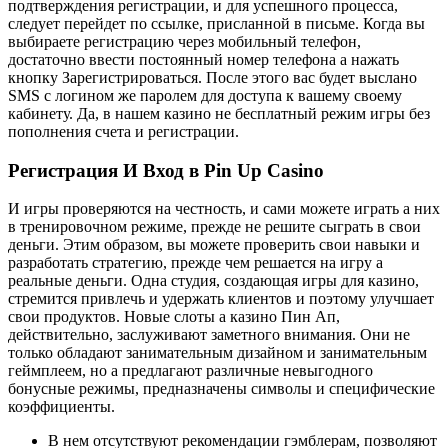
подтверждения регистрации, и для успешного процесса,
следует перейдет по ссылке, присланной в письме. Когда вы
выбираете регистрацию через мобильный телефон,
достаточно ввести постоянный номер телефона а нажать
кнопку Зарегистрироваться. После этого вас будет выслано
SMS с логином же паролем для доступа к вашему своему
кабинету. Да, в нашем казино не бесплатный режим игры без
пополнения счета и регистрации.
Регистрация И Вход в Pin Up Casino
И игры проверяются на честность, и сами можете играть а них
в тренировочном режиме, прежде не решите сыграть в свои
деньги. Этим образом, вы можете проверить свои навыки и
разработать стратегию, прежде чем решается на игру а
реальные деньги. Одна студия, создающая игры для казино,
стремится привлечь и удержать клиентов и поэтому улучшает
свои продуктов. Новые слоты а казино Пин Ап,
действительно, заслуживают заметного внимания. Они не
только обладают занимательным дизайном и занимательным
геймплеем, но а предлагают различные невыгодного
бонусные режимы, предназначены символы и специфические
коэффициенты.
В нем отсутствуют рекомендации гэмблерам, позволяют