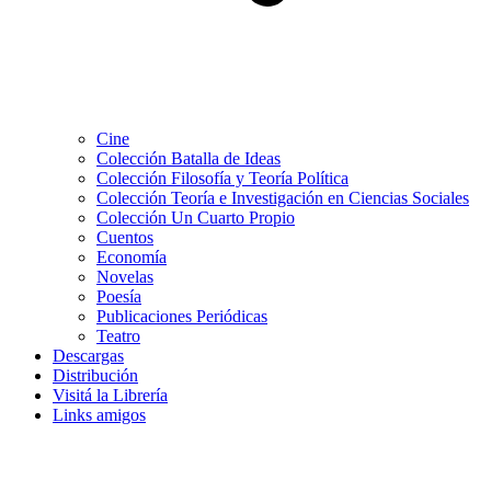
Cine
Colección Batalla de Ideas
Colección Filosofía y Teoría Política
Colección Teoría e Investigación en Ciencias Sociales
Colección Un Cuarto Propio
Cuentos
Economía
Novelas
Poesía
Publicaciones Periódicas
Teatro
Descargas
Distribución
Visitá la Librería
Links amigos