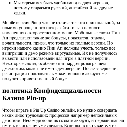
Мы стремимся быть удобными для двух игроков,
поэтому стараемся русский, английский же другие
языки.
Mobile версия Pinup уже не отличается ото оригинальной, за
помимо упрощенного интерфейса только немного
измененного второстепенном меню. Мобильные слоты Пин
Ап предлагают такие же бонусы, показатели отдачи,
волатильности, призы, что только их полные версии. Но
игроки нашего казино Пин Ап должны учесть, только все
выигрыши и демо режиме виртуальные. Их не получилось
вывести или использовали для игры а платной версии.
Некоторые слоты, особенно пиппардом розыгрышем
джекпотом, может не иметь демоверсии. После завершения
регистрации пользователь может вошли в аккаунт же
получить приветственный бонус.
политика Конфиденциальности
Казино Pin-up
Чтобы играть в Pin Up Casino онлайн, но нужно совершать
каких-либо трудоёмких процессов например непосильных
действий. Необходимо лишь создать аккаунт, и первый шаг на
пути к выигрышу уже сделана. Если вы испытываете, что