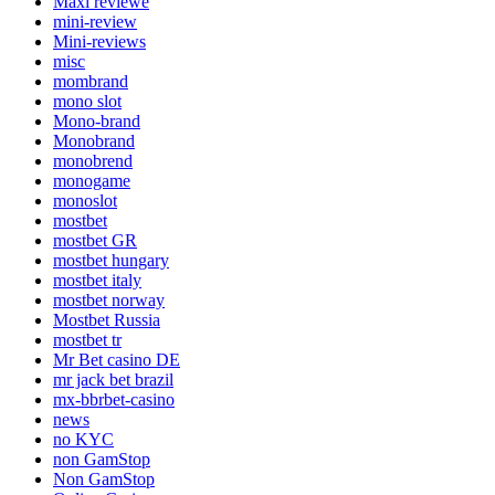
Maxi reviewe
mini-review
Mini-reviews
misc
mombrand
mono slot
Mono-brand
Monobrand
monobrend
monogame
monoslot
mostbet
mostbet GR
mostbet hungary
mostbet italy
mostbet norway
Mostbet Russia
mostbet tr
Mr Bet casino DE
mr jack bet brazil
mx-bbrbet-casino
news
no KYC
non GamStop
Non GamStop