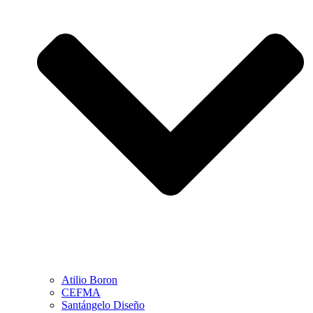
Atilio Boron
CEFMA
Santángelo Diseño