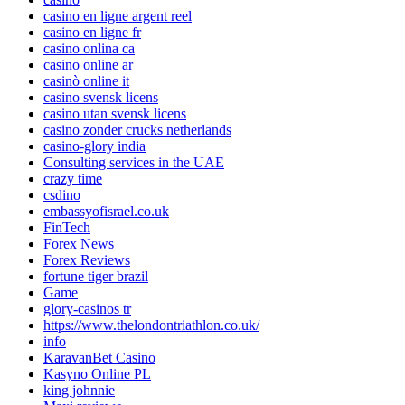
casino en ligne argent reel
casino en ligne fr
casino onlina ca
casino online ar
casinò online it
casino svensk licens
casino utan svensk licens
casino zonder crucks netherlands
casino-glory india
Consulting services in the UAE
crazy time
csdino
embassyofisrael.co.uk
FinTech
Forex News
Forex Reviews
fortune tiger brazil
Game
glory-casinos tr
https://www.thelondontriathlon.co.uk/
info
KaravanBet Casino
Kasyno Online PL
king johnnie