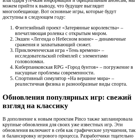
Благодаря утечкам информации и официальным анонсам, мы
можем прийти к выводу, что будущее выглядит
многообещающе. Вот основные игры, которые будут
доступны в следующем году:
Фэнтезийный проект «Затерянные королевства» –
впечатляющая ролевка с открытым миром.
Экшен «Легенда о Небесном воине» – динамичные
сражения и захватывающий сюжет.
Приключенческая игра «Тень времени» –
исследовательский геймплей с элементами
головоломки.
Киберпанковская RPG «Город бунтов» – погружение в
насущные проблемы современности.
Спортивный симулятор «На вершине мира» –
реалистичная физика и разнообразные виды спорта.
Обновления популярных игр: свежий
взгляд на классику
В дополнение к новым проектам Pinco также запланировала
крупные обновления для своих уже известных игр. Эти
обновления включают в себя как графические улучшения, так
и балансировку игрового процесса. Разработчики тщательно