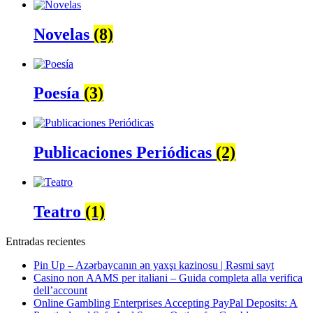
Novelas
(8)
Poesía
(3)
Publicaciones Periódicas
(2)
Teatro
(1)
Entradas recientes
Pin Up – Azərbaycanın ən yaxşı kazinosu | Rəsmi sayt
Casino non AAMS per italiani – Guida completa alla verifica
dell’account
Online Gambling Enterprises Accepting PayPal Deposits: A