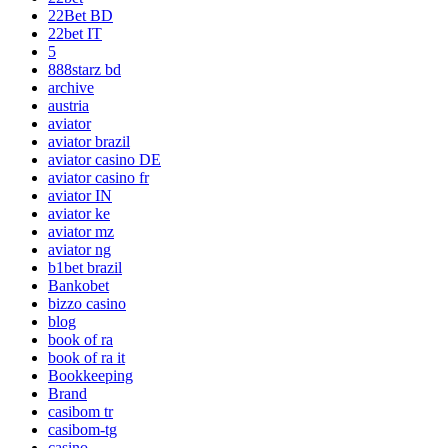
22Bet BD
22bet IT
5
888starz bd
archive
austria
aviator
aviator brazil
aviator casino DE
aviator casino fr
aviator IN
aviator ke
aviator mz
aviator ng
b1bet brazil
Bankobet
bizzo casino
blog
book of ra
book of ra it
Bookkeeping
Brand
casibom tr
casibom-tg
casino