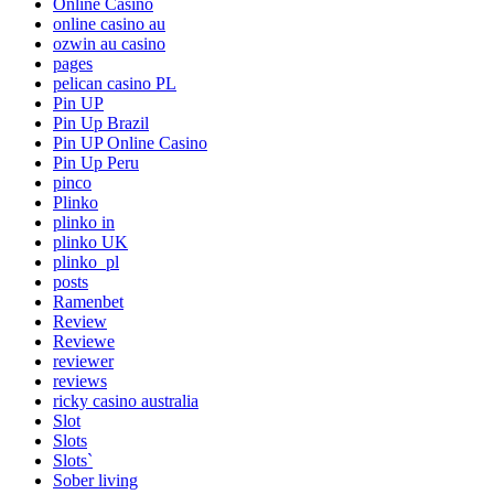
Online Casino
online casino au
ozwin au casino
pages
pelican casino PL
Pin UP
Pin Up Brazil
Pin UP Online Casino
Pin Up Peru
pinco
Plinko
plinko in
plinko UK
plinko_pl
posts
Ramenbet
Review
Reviewe
reviewer
reviews
ricky casino australia
Slot
Slots
Slots`
Sober living