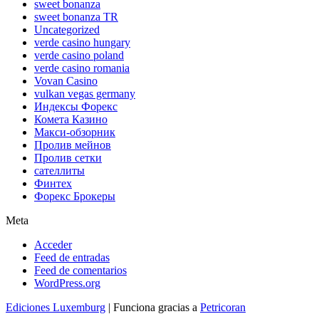
sweet bonanza
sweet bonanza TR
Uncategorized
verde casino hungary
verde casino poland
verde casino romania
Vovan Casino
vulkan vegas germany
Индексы Форекс
Комета Казино
Макси-обзорник
Пролив мейнов
Пролив сетки
сателлиты
Финтех
Форекс Брокеры
Meta
Acceder
Feed de entradas
Feed de comentarios
WordPress.org
Ediciones Luxemburg
| Funciona gracias a
Petricoran