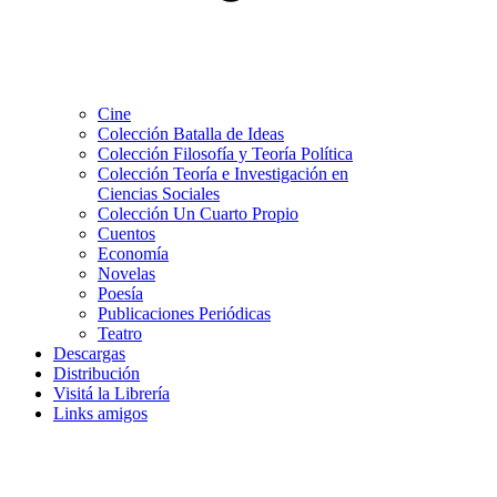
Cine
Colección Batalla de Ideas
Colección Filosofía y Teoría Política
Colección Teoría e Investigación en
Ciencias Sociales
Colección Un Cuarto Propio
Cuentos
Economía
Novelas
Poesía
Publicaciones Periódicas
Teatro
Descargas
Distribución
Visitá la Librería
Links amigos