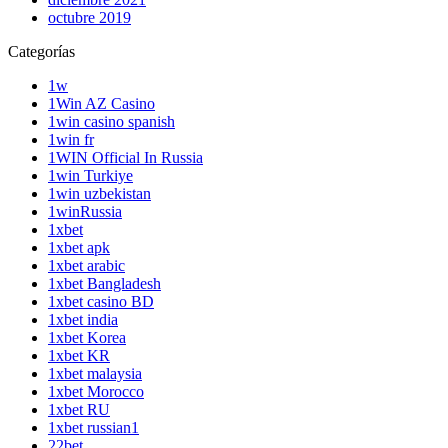
octubre 2019
Categorías
1w
1Win AZ Casino
1win casino spanish
1win fr
1WIN Official In Russia
1win Turkiye
1win uzbekistan
1winRussia
1xbet
1xbet apk
1xbet arabic
1xbet Bangladesh
1xbet casino BD
1xbet india
1xbet Korea
1xbet KR
1xbet malaysia
1xbet Morocco
1xbet RU
1xbet russian1
22bet