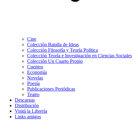
Cine
Colección Batalla de Ideas
Colección Filosofía y Teoría Política
Colección Teoría e Investigación en Ciencias Sociales
Colección Un Cuarto Propio
Cuentos
Economía
Novelas
Poesía
Publicaciones Periódicas
Teatro
Descargas
Distribución
Visitá la Librería
Links amigos