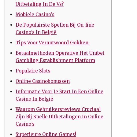
Uitbetaling In De Vs?
Mobiele Casino’s
De Populairste Spellen Bij On-line
Casino’s In België
Tips Voor Verantwoord Gokken:
Betaalmethoden Operative Het Unibet
Gambling Establishment Platform
Populaire Slots
Online Casinobonussen
Informatie Voor Je Start In Een Online
Casino In België
Waarom Gebruikersreviews Cruciaal
Zijn Bij Snelle Uitbetalingen In Online
Casino’s
Superieure Online Games!