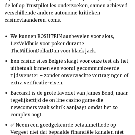
de lof op Trustpilot les onderzoeken, samen achieved
verschillende andere autonome kritieken
casinovlaanderen. coms.
We kunnen ROSHTEIN aanbevelen voor slots,
LexVeldhuis voor poker durante
TheMillionDollarDan voor black jack.
Een casino sites België slaagt voor onze test als het,
uitbetaalt binnen een vooraf gecommuniceerde
tijdsvenster – zonder onverwachte vertragingen of
extra verificatie-eisen.
Baccarat is de grote favoriet van James Bond, maar
tegelijkertijd de on line casino game die
newcomers vaak schrik aanjaagt omdat het zo
complex oogt.
✅ Neem een goedgekeurde betaalmethode op –
Vergeet niet dat bepaalde financiële kanalen niet