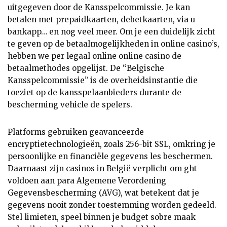
uitgegeven door de Kansspelcommissie. Je kan
betalen met prepaidkaarten, debetkaarten, via u
bankapp… en nog veel meer. Om je een duidelijk zicht
te geven op de betaalmogelijkheden in online casino’s,
hebben we per legaal online online casino de
betaalmethodes opgelijst. De “Belgische
Kansspelcommissie” is de overheidsinstantie die
toeziet op de kansspelaanbieders durante de
bescherming vehicle de spelers.
Platforms gebruiken geavanceerde
encryptietechnologieën, zoals 256-bit SSL, omkring je
persoonlijke en financiële gegevens les beschermen.
Daarnaast zijn casinos in België verplicht om ght
voldoen aan para Algemene Verordening
Gegevensbescherming (AVG), wat betekent dat je
gegevens nooit zonder toestemming worden gedeeld.
Stel limieten, speel binnen je budget sobre maak