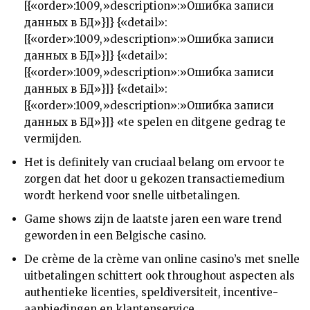
[{«order»:1009,»description»:»Ошибка записи
данных в БД»}]} {«detail»:
[{«order»:1009,»description»:»Ошибка записи
данных в БД»}]} {«detail»:
[{«order»:1009,»description»:»Ошибка записи
данных в БД»}]} {«detail»:
[{«order»:1009,»description»:»Ошибка записи
данных в БД»}]} «te spelen en ditgene gedrag te
vermijden.
Het is definitely van cruciaal belang om ervoor te
zorgen dat het door u gekozen transactiemedium
wordt herkend voor snelle uitbetalingen.
Game shows zijn de laatste jaren een ware trend
geworden in een Belgische casino.
De crème de la crème van online casino’s met snelle
uitbetalingen schittert ook throughout aspecten als
authentieke licenties, speldiversiteit, incentive-
aanbiedingen en klantenservice.