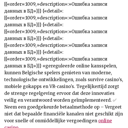
[{«order»:1009,»description»:»Ошибка записи
данных в БД»}]} {«detail»:
[{«order»:1009,»description»:»Ошибка записи
данных в БД»}]} {«detail»:
[{«order»:1009,»description»:»Ошибка записи
данных в БД»}]} {«detail»:
[{«order»:1009,»description»:»Ошибка записи
данных в БД»}]} {«detail»:
[{«order»:1009,»description»:»Ошибка записи
данных в БД»}]} «gereguleerde online kansspelen,
kunnen Belgische spelers genieten van moderne,
technologische ontwikkelingen, zoals survive casino’s,
mobiele gokapps en VR-casino’s. Tegelijkertijd zorgt
de strenge regelgeving ervoor dat deze innovaties
veilig en verantwoord worden geïmplementeerd. ✅
Neem een goedgekeurde betaalmethode op – Vergeet
niet dat bepaalde financiële kanalen niet geschikt zijn
voor snelle of onmiddellijke vergoedingen
online
casino
.