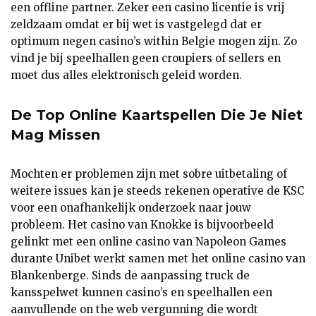
een offline partner. Zeker een casino licentie is vrij
zeldzaam omdat er bij wet is vastgelegd dat er
optimum negen casino’s within Belgie mogen zijn. Zo
vind je bij speelhallen geen croupiers of sellers en
moet dus alles elektronisch geleid worden.
De Top Online Kaartspellen Die Je Niet
Mag Missen
Mochten er problemen zijn met sobre uitbetaling of
weitere issues kan je steeds rekenen operative de KSC
voor een onafhankelijk onderzoek naar jouw
probleem. Het casino van Knokke is bijvoorbeeld
gelinkt met een online casino van Napoleon Games
durante Unibet werkt samen met het online casino van
Blankenberge. Sinds de aanpassing truck de
kansspelwet kunnen casino’s en speelhallen een
aanvullende on the web vergunning die wordt