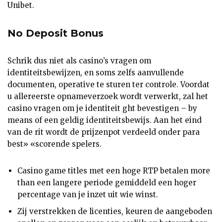
Unibet.
No Deposit Bonus
Schrik dus niet als casino’s vragen om
identiteitsbewijzen, en soms zelfs aanvullende
documenten, operative te sturen ter controle. Voordat
u allereerste opnameverzoek wordt verwerkt, zal het
casino vragen om je identiteit ght bevestigen – by
means of een geldig identiteitsbewijs. Aan het eind
van de rit wordt de prijzenpot verdeeld onder para
best» «scorende spelers.
Casino game titles met een hoge RTP betalen more
than een langere periode gemiddeld een hoger
percentage van je inzet uit wie winst.
Zij verstrekken de licenties, keuren de aangeboden