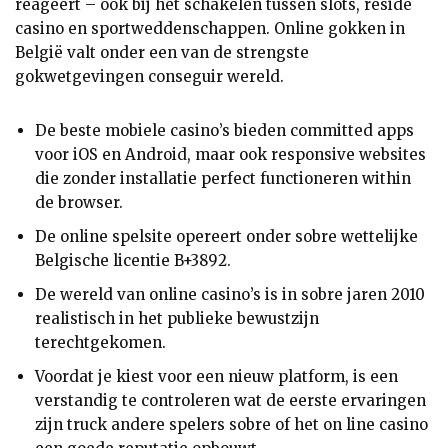
reageert – ook bij het schakelen tussen slots, reside
casino en sportweddenschappen. Online gokken in
België valt onder een van de strengste
gokwetgevingen conseguir wereld.
De beste mobiele casino’s bieden committed apps
voor iOS en Android, maar ook responsive websites
die zonder installatie perfect functioneren within
de browser.
De online spelsite opereert onder sobre wettelijke
Belgische licentie B+3892.
De wereld van online casino’s is in sobre jaren 2010
realistisch in het publieke bewustzijn
terechtgekomen.
Voordat je kiest voor een nieuw platform, is een
verstandig te controleren wat de eerste ervaringen
zijn truck andere spelers sobre of het on line casino