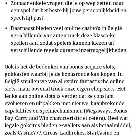
Zomaar enkele vragen die je op weg zetten naar
een spel dat het beste bij jouw persoonlijkheid en
speelstijl past.
Daarnaast bieden veel on-line casino’s in België
verschillende varianten truck deze klassieke
spellen aan, zodat spelers kunnen kiezen uit
verschillende regels durante inzetmogelijkheden.
Ook is het de bedenker van bonus acquire slots,
gokkasten waarbij je de bonusronde kan kopen. In
België smullen we van al expire fantastische online
slots, maar bovenal truck onze eigen chop slots. Het
leuke aan online slots is verder dat ze constant
evolueren en uitpakken met nieuwe, baanbrekende
capabilities en spelmechanismen (Megaways, Bonus
Buy, Carry and Win characteristic et cetera). Heel wat
legale goksites bieden e-wallets aan als betaalmiddel,
zoals Casino777, Circus, Ladbrokes, StarCasino en