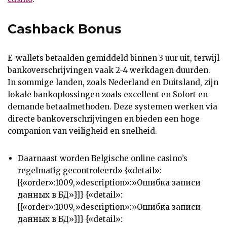
Cashback Bonus
E-wallets betaalden gemiddeld binnen 3 uur uit, terwijl
bankoverschrijvingen vaak 2-4 werkdagen duurden.
In sommige landen, zoals Nederland en Duitsland, zijn
lokale bankoplossingen zoals excellent en Sofort en
demande betaalmethoden. Deze systemen werken via
directe bankoverschrijvingen en bieden een hoge
companion van veiligheid en snelheid.
Daarnaast worden Belgische online casino’s
regelmatig gecontroleerd» {«detail»:
[{«order»:1009,»description»:»Ошибка записи
данных в БД»}]} {«detail»:
[{«order»:1009,»description»:»Ошибка записи
данных в БД»}]} {«detail»: