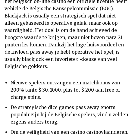
het belgisch on-line casino een officiële licentie heeft
vehicle de Belgische Kansspelcommissie (BGC).
Blackjack is usually een strategisch spel dat niet
alleen gebaseerd is operative geluk, maar ook op
vaardigheid. Het doel is om de hand achieved de
hoogste waarde te krijgen, maar niet boven para 21
punten les komen. Dankzij het lage huisvoordeel en
de invloed pass away je hebt operative het spel, is
usually blackjack een favoriete» «keuze van veel
Belgische gokkers.
Nieuwe spelers ontvangen een matchbonus van
200% tanto $ 30. 1000, plus tot $ 200 aan free of
charge spins.
De strategische dice games pass away enorm
populair zijn bij de Belgische spelers, vind u zelden
ergens anders terug.
Om de veiligheid van een casino casinovlaanderen.