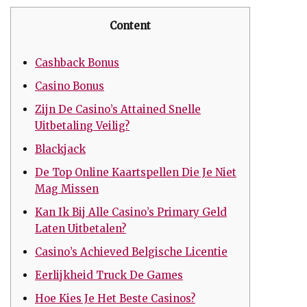
Content
Cashback Bonus
Casino Bonus
Zijn De Casino’s Attained Snelle
Uitbetaling Veilig?
Blackjack
De Top Online Kaartspellen Die Je Niet
Mag Missen
Kan Ik Bij Alle Casino’s Primary Geld
Laten Uitbetalen?
Casino’s Achieved Belgische Licentie
Eerlijkheid Truck De Games
Hoe Kies Je Het Beste Casinos?