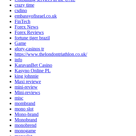
crazy time
csdino
embassyofisrael.co.uk
FinTech
Forex News
Forex Reviews
fortune tiger brazil
Game
glory-casinos tr
https://www.thelondontriathlon.co.uk/
info
KaravanBet Casino
Kasyno Online PL
king johnnie
Maxi reviewe
mini-review
Mini-reviews
misc
mombrand
mono slot
Mono-brand
Monobrand
monobrend
monogame