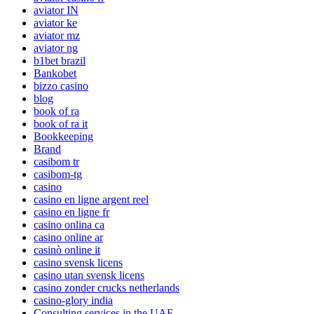
aviator IN
aviator ke
aviator mz
aviator ng
b1bet brazil
Bankobet
bizzo casino
blog
book of ra
book of ra it
Bookkeeping
Brand
casibom tr
casibom-tg
casino
casino en ligne argent reel
casino en ligne fr
casino onlina ca
casino online ar
casinò online it
casino svensk licens
casino utan svensk licens
casino zonder crucks netherlands
casino-glory india
Consulting services in the UAE