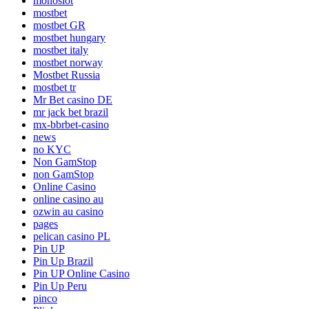
monoslot
mostbet
mostbet GR
mostbet hungary
mostbet italy
mostbet norway
Mostbet Russia
mostbet tr
Mr Bet casino DE
mr jack bet brazil
mx-bbrbet-casino
news
no KYC
Non GamStop
non GamStop
Online Casino
online casino au
ozwin au casino
pages
pelican casino PL
Pin UP
Pin Up Brazil
Pin UP Online Casino
Pin Up Peru
pinco