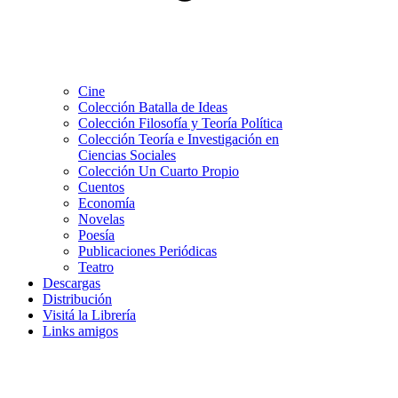
Cine
Colección Batalla de Ideas
Colección Filosofía y Teoría Política
Colección Teoría e Investigación en
Ciencias Sociales
Colección Un Cuarto Propio
Cuentos
Economía
Novelas
Poesía
Publicaciones Periódicas
Teatro
Descargas
Distribución
Visitá la Librería
Links amigos