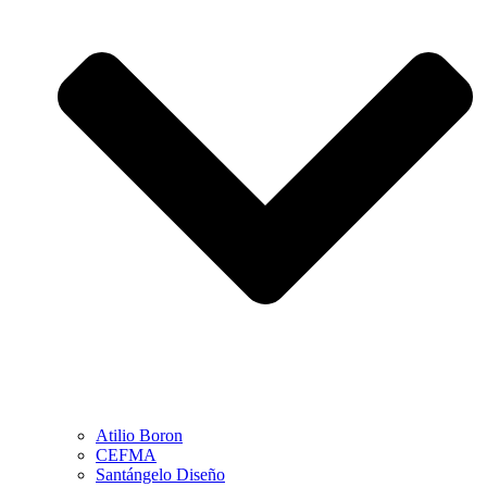
Atilio Boron
CEFMA
Santángelo Diseño