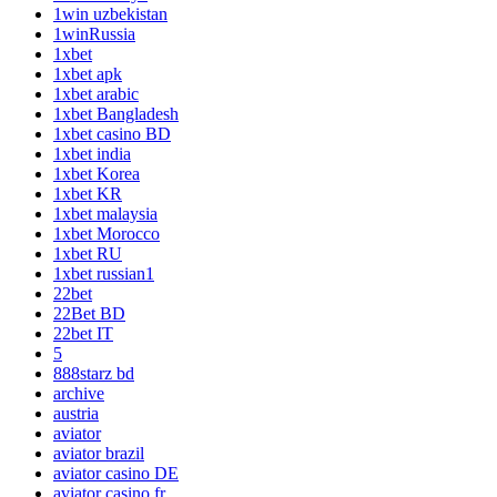
1win uzbekistan
1winRussia
1xbet
1xbet apk
1xbet arabic
1xbet Bangladesh
1xbet casino BD
1xbet india
1xbet Korea
1xbet KR
1xbet malaysia
1xbet Morocco
1xbet RU
1xbet russian1
22bet
22Bet BD
22bet IT
5
888starz bd
archive
austria
aviator
aviator brazil
aviator casino DE
aviator casino fr