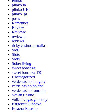
Plinko
plinko in
plinko UK
plinko_pl
posts
Ramenbet
Review
Reviewe
reviewer
reviews
ricky casino australia
Slot
Slots
Slots`
Sober living
sweet bonanza
sweet bonanza TR
Uncategorized
verde casino hungary
verde casino poland
verde casino romania
Vovan Casino
vulkan vegas germany
Индексы Форекс
Комета Казино