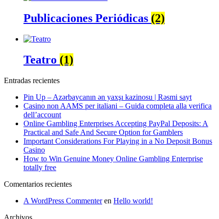
Publicaciones Periódicas
(2)
Teatro
(1)
Entradas recientes
Pin Up – Azərbaycanın ən yaxşı kazinosu | Rəsmi sayt
Casino non AAMS per italiani – Guida completa alla verifica
dell’account
Online Gambling Enterprises Accepting PayPal Deposits: A
Practical and Safe And Secure Option for Gamblers
Important Considerations For Playing in a No Deposit Bonus
Casino
How to Win Genuine Money Online Gambling Enterprise
totally free
Comentarios recientes
A WordPress Commenter
en
Hello world!
Archivos