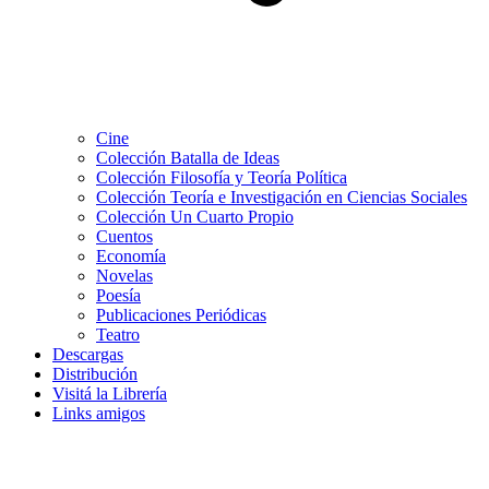
Cine
Colección Batalla de Ideas
Colección Filosofía y Teoría Política
Colección Teoría e Investigación en Ciencias Sociales
Colección Un Cuarto Propio
Cuentos
Economía
Novelas
Poesía
Publicaciones Periódicas
Teatro
Descargas
Distribución
Visitá la Librería
Links amigos