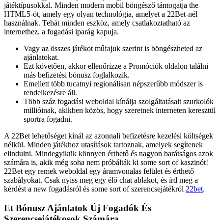
játéktípusokkal. Minden modern mobil böngésző támogatja the
HTML5-öt, amely egy olyan technológia, amelyet a 22Bet-nél
használnak. Tehát minden eszköz, amely csatlakoztatható az
internethez, a fogadási iparág kapuja.
Vagy az összes játékot műfajuk szerint is böngészheted az
ajánlatokat.
Ezt követően, akkor ellenőrizze a Promóciók oldalon találni
más befizetési bónusz foglalkozik.
Emellett több tucatnyi regionálisan népszerűbb módszer is
rendelkezésre áll.
Több száz fogadási weboldal kínálja szolgáltatásait szurkolók
millióinak, akikben közös, hogy szeretnek interneten keresztül
sportra fogadni.
A 22Bet lehetőséget kínál az azonnali befizetésre kezelési költségek
nélkül. Minden játékhoz utasítások tartoznak, amelyek segítenek
elindulni. Mindegyikük könnyen érthető és nagyon barátságos azok
számára is, akik még soha nem próbálták ki some sort of kaszinót!
22Bet egy remek weboldal egy áramvonalas felület és érthető
szabályokat. Csak nyiss meg egy élő chat ablakot, és írd meg a
kérdést a new fogadásról és some sort of szerencsejátékról
22bet
.
Et Bónusz Ajánlatok Új Fogadók És
Szerencsejátékosok Számára