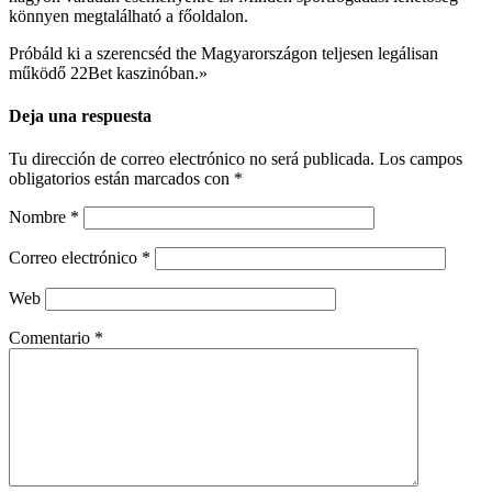
könnyen megtalálható a főoldalon.
Próbáld ki a szerencséd the Magyarországon teljesen legálisan
működő 22Bet kaszinóban.»
Deja una respuesta
Tu dirección de correo electrónico no será publicada.
Los campos
obligatorios están marcados con
*
Nombre
*
Correo electrónico
*
Web
Comentario
*