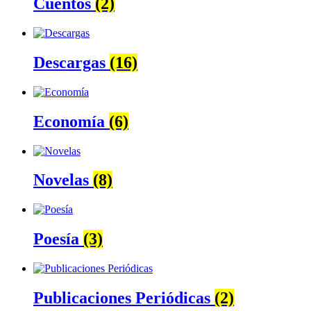
Cuentos
(2)
Descargas
(16)
Economía
(6)
Novelas
(8)
Poesía
(3)
Publicaciones Periódicas
(2)