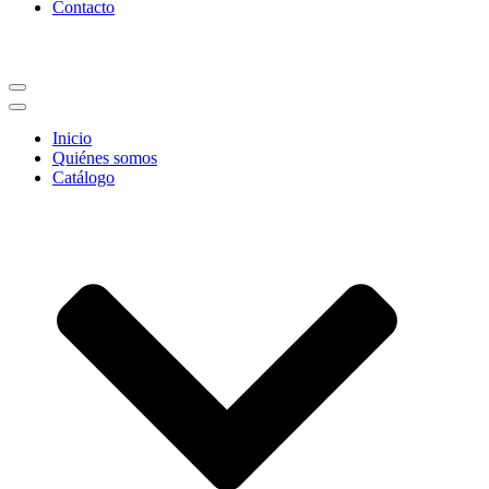
Contacto
Menú
de
Menú
navegación
de
Inicio
navegación
Quiénes somos
Catálogo