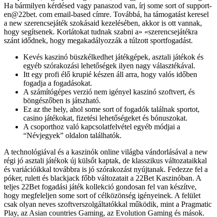
Ha bármilyen kérdésed vagy panaszod van, írj some sort of support-
en@22bet. com email-based címre. Továbbá, ha támogatást keresel
a new szerencsejáték szokásaid kezelésében, akkor is ott vannak,
hogy segítsenek. Korlátokat tudnak szabni a» «szerencsejátékra
szánt idődnek, hogy megakadályozzák a túlzott sportfogadást.
Kevés kaszinó büszkélkedhet játékgépek, asztali játékok és
egyéb szórakozási lehetőségek ilyen nagy választékával.
Itt egy profi élő krupié készen áll arra, hogy valós időben
fogadja a fogadásokat.
A számítógépes verzió nem igényel kaszinó szoftvert, és
böngészőben is játszható.
Ez az the hely, ahol some sort of fogadók találnak sportot,
casino játékokat, fizetési lehetőségeket és bónuszokat.
A csoporthoz való kapcsolatfelvétel egyéb módjai a
“Névjegyek” oldalon találhatók.
A technológiával és a kaszinók online világba vándorlásával a new
régi jó asztali játékok új külsőt kaptak, de klasszikus változataikkal
és variációikkal továbbra is jó szórakozást nyújtanak. Fedezze fel a
póker, rulett és blackjack főbb változatait a 22Bet Kaszinóban. A
teljes 22Bet fogadási játék kollekció gondosan fel van készítve,
hogy megfeleljen some sort of célközönség igényeinek. A felület
csak olyan neves szoftverszolgáltatókkal működik, mint a Pragmatic
Play, az Asian countries Gaming, az Evolution Gaming és mások.