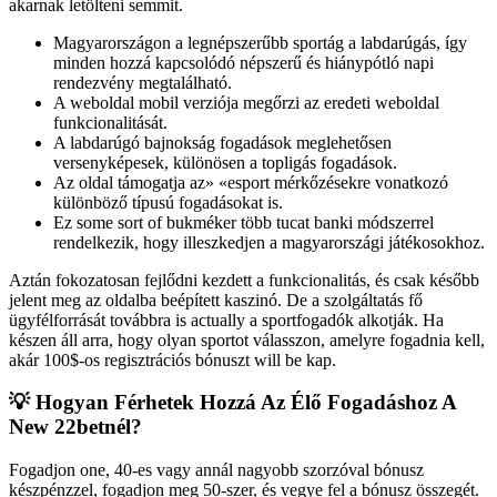
akarnak letölteni semmit.
Magyarországon a legnépszerűbb sportág a labdarúgás, így
minden hozzá kapcsolódó népszerű és hiánypótló napi
rendezvény megtalálható.
A weboldal mobil verziója megőrzi az eredeti weboldal
funkcionalitását.
A labdarúgó bajnokság fogadások meglehetősen
versenyképesek, különösen a topligás fogadások.
Az oldal támogatja az» «esport mérkőzésekre vonatkozó
különböző típusú fogadásokat is.
Ez some sort of bukméker több tucat banki módszerrel
rendelkezik, hogy illeszkedjen a magyarországi játékosokhoz.
Aztán fokozatosan fejlődni kezdett a funkcionalitás, és csak később
jelent meg az oldalba beépített kaszinó. De a szolgáltatás fő
ügyfélforrását továbbra is actually a sportfogadók alkotják. Ha
készen áll arra, hogy olyan sportot válasszon, amelyre fogadnia kell,
akár 100$-os regisztrációs bónuszt will be kap.
💡 Hogyan Férhetek Hozzá Az Élő Fogadáshoz A
New 22betnél?
Fogadjon one, 40-es vagy annál nagyobb szorzóval bónusz
készpénzzel, fogadjon meg 50-szer, és vegye fel a bónusz összegét.