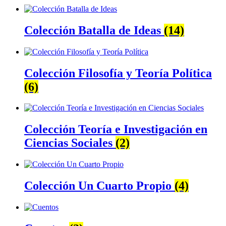
Colección Batalla de Ideas
(14)
Colección Filosofía y Teoría Política
(6)
Colección Teoría e Investigación en
Ciencias Sociales
(2)
Colección Un Cuarto Propio
(4)