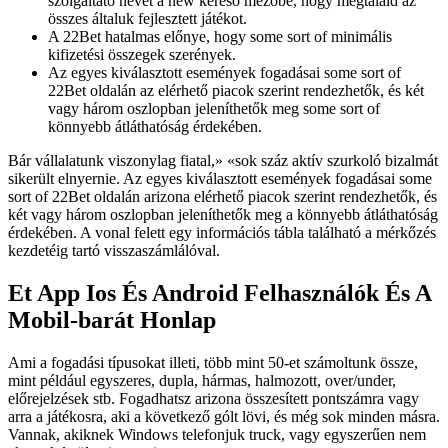
szolgáltató nevét a new kereső mezőbe, hogy megtaláld az
összes általuk fejlesztett játékot.
A 22Bet hatalmas előnye, hogy some sort of minimális
kifizetési összegek szerények.
Az egyes kiválasztott események fogadásai some sort of
22Bet oldalán az elérhető piacok szerint rendezhetők, és két
vagy három oszlopban jeleníthetők meg some sort of
könnyebb átláthatóság érdekében.
Bár vállalatunk viszonylag fiatal,» «sok száz aktív szurkoló bizalmát
sikerült elnyernie. Az egyes kiválasztott események fogadásai some
sort of 22Bet oldalán arizona elérhető piacok szerint rendezhetők, és
két vagy három oszlopban jeleníthetők meg a könnyebb átláthatóság
érdekében. A vonal felett egy információs tábla található a mérkőzés
kezdetéig tartó visszaszámlálóval.
Et App Ios És Android Felhasználók És A
Mobil-barát Honlap
Ami a fogadási típusokat illeti, több mint 50-et számoltunk össze,
mint például egyszeres, dupla, hármas, halmozott, over/under,
előrejelzések stb. Fogadhatsz arizona összesített pontszámra vagy
arra a játékosra, aki a következő gólt lövi, és még sok minden másra.
Vannak, akiknek Windows telefonjuk truck, vagy egyszerűen nem