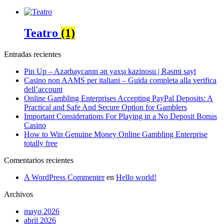
Teatro
(1)
Entradas recientes
Pin Up – Azərbaycanın ən yaxşı kazinosu | Rəsmi sayt
Casino non AAMS per italiani – Guida completa alla verifica
dell’account
Online Gambling Enterprises Accepting PayPal Deposits: A
Practical and Safe And Secure Option for Gamblers
Important Considerations For Playing in a No Deposit Bonus
Casino
How to Win Genuine Money Online Gambling Enterprise
totally free
Comentarios recientes
A WordPress Commenter
en
Hello world!
Archivos
mayo 2026
abril 2026