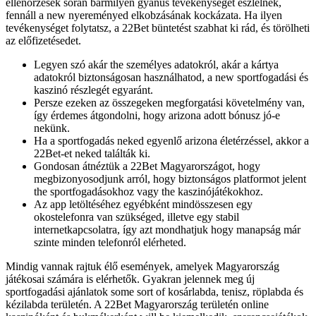
ellenőrzések során bármilyen gyanús tevékenységet észlelnek,
fennáll a new nyereményed elkobzásának kockázata. Ha ilyen
tevékenységet folytatsz, a 22Bet büntetést szabhat ki rád, és törölheti
az előfizetésedet.
Legyen szó akár the személyes adatokról, akár a kártya
adatokról biztonságosan használhatod, a new sportfogadási és
kaszinó részlegét egyaránt.
Persze ezeken az összegeken megforgatási követelmény van,
így érdemes átgondolni, hogy arizona adott bónusz jó-e
nekünk.
Ha a sportfogadás neked egyenlő arizona életérzéssel, akkor a
22Bet-et neked találták ki.
Gondosan átnéztük a 22Bet Magyarországot, hogy
megbizonyosodjunk arról, hogy biztonságos platformot jelent
the sportfogadásokhoz vagy the kaszinójátékokhoz.
Az app letöltéséhez egyébként mindösszesen egy
okostelefonra van szükséged, illetve egy stabil
internetkapcsolatra, így azt mondhatjuk hogy manapság már
szinte minden telefonról elérheted.
Mindig vannak rajtuk élő események, amelyek Magyarország
játékosai számára is elérhetők. Gyakran jelennek meg új
sportfogadási ajánlatok some sort of kosárlabda, tenisz, röplabda és
kézilabda területén. A 22Bet Magyarország területén online