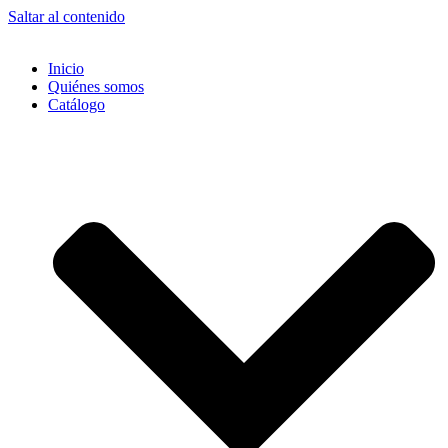
Saltar al contenido
Inicio
Quiénes somos
Catálogo