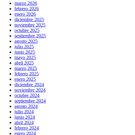
marzo 2026
febrero 2026
enero 2026
diciembre 2025
noviembre 2025
octubre 2025
septiembre 2025
agosto 2025
julio 2025
junio 2025
mayo 2025
abril 2025
marzo 2025
febrero 2025
enero 2025
diciembre 2024
noviembre 2024
octubre 2024
septiembre 2024
agosto 2024
julio 2024
junio 2024
abril 2024
febrero 2024
enero 2024