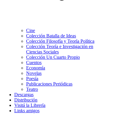
Cine
Colección Batalla de Ideas
Colección Filosofía y Teoría Política
Colección Teoría e Investigación en
Ciencias Sociales
Colección Un Cuarto Propio
Cuentos
Economía
Novelas
Poesía
Publicaciones Periódicas
Teatro
Descargas
Distribución
Visitá la Librería
Links amigos