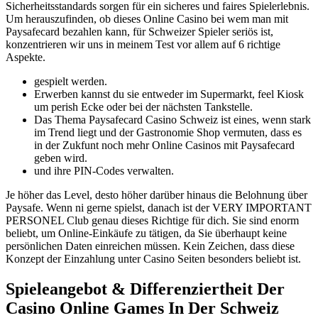
Sicherheitsstandards sorgen für ein sicheres und faires Spielerlebnis.
Um herauszufinden, ob dieses Online Casino bei wem man mit
Paysafecard bezahlen kann, für Schweizer Spieler seriös ist,
konzentrieren wir uns in meinem Test vor allem auf 6 richtige
Aspekte.
gespielt werden.
Erwerben kannst du sie entweder im Supermarkt, feel Kiosk
um perish Ecke oder bei der nächsten Tankstelle.
Das Thema Paysafecard Casino Schweiz ist eines, wenn stark
im Trend liegt und der Gastronomie Shop vermuten, dass es
in der Zukfunt noch mehr Online Casinos mit Paysafecard
geben wird.
und ihre PIN-Codes verwalten.
Je höher das Level, desto höher darüber hinaus die Belohnung über
Paysafe. Wenn ni gerne spielst, danach ist der VERY IMPORTANT
PERSONEL Club genau dieses Richtige für dich. Sie sind enorm
beliebt, um Online-Einkäufe zu tätigen, da Sie überhaupt keine
persönlichen Daten einreichen müssen. Kein Zeichen, dass diese
Konzept der Einzahlung unter Casino Seiten besonders beliebt ist.
Spieleangebot & Differenziertheit Der
Casino Online Games In Der Schweiz