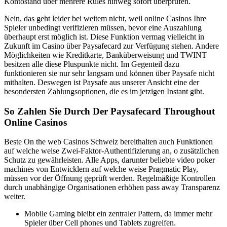
Kontostand über mehrere Rules hinweg sofort überprüfen.
Nein, das geht leider bei weitem nicht, weil online Casinos Ihre
Spieler unbedingt verifizieren müssen, bevor eine Auszahlung
überhaupt erst möglich ist. Diese Funktion vermag vielleicht in
Zukunft im Casino über Paysafecard zur Verfügung stehen. Andere
Möglichkeiten wie Kreditkarte, Banküberweisung und TWINT
besitzen alle diese Pluspunkte nicht. Im Gegenteil dazu
funktionieren sie nur sehr langsam und können über Paysafe nicht
mithalten. Deswegen ist Paysafe aus unserer Ansicht eine der
besondersten Zahlungsoptionen, die es im jetzigen Instant gibt.
So Zahlen Sie Durch Der Paysafecard Throughout
Online Casinos
Beste On the web Casinos Schweiz bereithalten auch Funktionen
auf welche weise Zwei-Faktor-Authentifizierung an, o zusätzlichen
Schutz zu gewährleisten. Alle Apps, darunter beliebte video poker
machines von Entwicklern auf welche weise Pragmatic Play,
müssen vor der Öffnung geprüft werden. Regelmäßige Kontrollen
durch unabhängige Organisationen erhöhen pass away Transparenz
weiter.
Mobile Gaming bleibt ein zentraler Pattern, da immer mehr
Spieler über Cell phones und Tablets zugreifen.