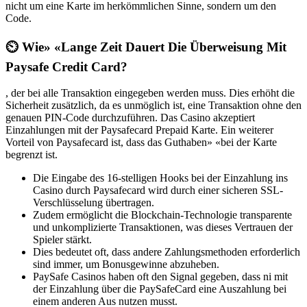
nicht um eine Karte im herkömmlichen Sinne, sondern um den
Code.
⏲️ Wie» «Lange Zeit Dauert Die Überweisung Mit
Paysafe Credit Card?
, der bei alle Transaktion eingegeben werden muss. Dies erhöht die
Sicherheit zusätzlich, da es unmöglich ist, eine Transaktion ohne den
genauen PIN-Code durchzuführen. Das Casino akzeptiert
Einzahlungen mit der Paysafecard Prepaid Karte. Ein weiterer
Vorteil von Paysafecard ist, dass das Guthaben» «bei der Karte
begrenzt ist.
Die Eingabe des 16-stelligen Hooks bei der Einzahlung ins
Casino durch Paysafecard wird durch einer sicheren SSL-
Verschlüsselung übertragen.
Zudem ermöglicht die Blockchain-Technologie transparente
und unkomplizierte Transaktionen, was dieses Vertrauen der
Spieler stärkt.
Dies bedeutet oft, dass andere Zahlungsmethoden erforderlich
sind immer, um Bonusgewinne abzuheben.
PaySafe Casinos haben oft den Signal gegeben, dass ni mit
der Einzahlung über die PaySafeCard eine Auszahlung bei
einem anderen Aus nutzen musst.