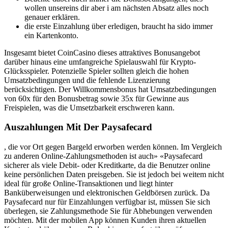
wollen unsereins dir aber i am nächsten Absatz alles noch
genauer erklären.
die erste Einzahlung über erledigen, braucht ha sido immer
ein Kartenkonto.
Insgesamt bietet CoinCasino dieses attraktives Bonusangebot
darüber hinaus eine umfangreiche Spielauswahl für Krypto-
Glücksspieler. Potenzielle Spieler sollten gleich die hohen
Umsatzbedingungen und die fehlende Lizenzierung
berücksichtigen. Der Willkommensbonus hat Umsatzbedingungen
von 60x für den Bonusbetrag sowie 35x für Gewinne aus
Freispielen, was die Umsetzbarkeit erschweren kann.
Auszahlungen Mit Der Paysafecard
, die vor Ort gegen Bargeld erworben werden können. Im Vergleich
zu anderen Online-Zahlungsmethoden ist auch» «Paysafecard
sicherer als viele Debit- oder Kreditkarte, da die Benutzer online
keine persönlichen Daten preisgeben. Sie ist jedoch bei weitem nicht
ideal für große Online-Transaktionen und liegt hinter
Banküberweisungen und elektronischen Geldbörsen zurück. Da
Paysafecard nur für Einzahlungen verfügbar ist, müssen Sie sich
überlegen, sie Zahlungsmethode Sie für Abhebungen verwenden
möchten. Mit der mobilen App können Kunden ihren aktuellen