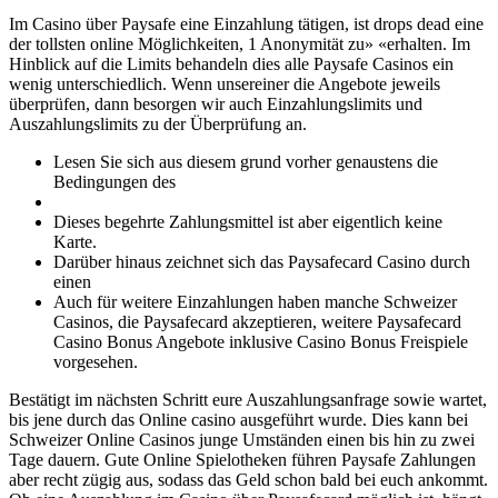
Im Casino über Paysafe eine Einzahlung tätigen, ist drops dead eine
der tollsten online Möglichkeiten, 1 Anonymität zu» «erhalten. Im
Hinblick auf die Limits behandeln dies alle Paysafe Casinos ein
wenig unterschiedlich. Wenn unsereiner die Angebote jeweils
überprüfen, dann besorgen wir auch Einzahlungslimits und
Auszahlungslimits zu der Überprüfung an.
Lesen Sie sich aus diesem grund vorher genaustens die
Bedingungen des
Dieses begehrte Zahlungsmittel ist aber eigentlich keine
Karte.
Darüber hinaus zeichnet sich das Paysafecard Casino durch
einen
Auch für weitere Einzahlungen haben manche Schweizer
Casinos, die Paysafecard akzeptieren, weitere Paysafecard
Casino Bonus Angebote inklusive Casino Bonus Freispiele
vorgesehen.
Bestätigt im nächsten Schritt eure Auszahlungsanfrage sowie wartet,
bis jene durch das Online casino ausgeführt wurde. Dies kann bei
Schweizer Online Casinos junge Umständen einen bis hin zu zwei
Tage dauern. Gute Online Spielotheken führen Paysafe Zahlungen
aber recht zügig aus, sodass das Geld schon bald bei euch ankommt.