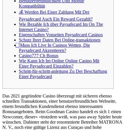
Benutzerfreundlichkeit Und Mobile
Kompatibilität
💰 Werden Bei Einer Zahlung Mit Der
Paysafecard Auch Ein Reward Gezahlt?
Wie Bezahle Ich über Paysafecard Im On The
Internet Casino?
Eigenschaften Vonseiten Paysafecard Casinos
Schutz Ihrer Daten Bei Online-transaktionen
⃣ Muss Ich Live In Casinos Wetten, Die
Paysafecard Akzeptieren?
Casino777 Ch Bonus
Wie Kann Ich Im Online Online Casino Mit
Einer Paysafecard Einzahlen?
Schritt-für-schritt-anleitung Zu Der Beschaffung
Einer Paysafecard
Das 2021 gegründete Casino überzeugt mit sicheren ebenso
schnellen Transaktionen, einer benutzerfreundlichen Webseite,
einem freundlichen Kundendienst ebenso interessanten
Bonusangeboten. Beim Goodman Casino handelt es sich 1 einen
Newcomer, dieser» «trotzdem weiß, was pass away Spieler heute
wünschen. Dahinter steht der renommierte Betreiber MATRONA
N. V., noch eine gültige Lizenz aus Curaçao und hohe