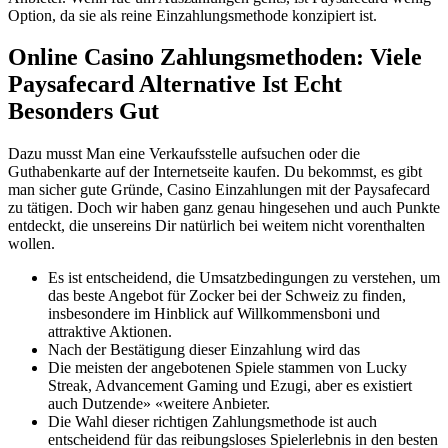
Option, da sie als reine Einzahlungsmethode konzipiert ist.
Online Casino Zahlungsmethoden: Viele
Paysafecard Alternative Ist Echt
Besonders Gut
Dazu musst Man eine Verkaufsstelle aufsuchen oder die
Guthabenkarte auf der Internetseite kaufen. Du bekommst, es gibt
man sicher gute Gründe, Casino Einzahlungen mit der Paysafecard
zu tätigen. Doch wir haben ganz genau hingesehen und auch Punkte
entdeckt, die unsereins Dir natürlich bei weitem nicht vorenthalten
wollen.
Es ist entscheidend, die Umsatzbedingungen zu verstehen, um
das beste Angebot für Zocker bei der Schweiz zu finden,
insbesondere im Hinblick auf Willkommensboni und
attraktive Aktionen.
Nach der Bestätigung dieser Einzahlung wird das
Die meisten der angebotenen Spiele stammen von Lucky
Streak, Advancement Gaming und Ezugi, aber es existiert
auch Dutzende» «weitere Anbieter.
Die Wahl dieser richtigen Zahlungsmethode ist auch
entscheidend für das reibungsloses Spielerlebnis in den besten