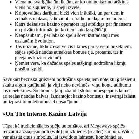
Viena no svarīgākajām lietām, ar ko online kazino atšķiras
viens no siguiente, ir spēļu izvēle.
Kriptovalūtas darījumi bieži vien ir ātrāki, un par tiem ir
zemākas maksas, salīdzinot ar tradicionālajām metodēm.
Katrs tiešsaistes kazino operators irgi atbildīgs par finansēm
un privāto informāciju, ko tiem sniedz spēlētāji.
Neapšaubāmi, par labāko spēļu šovu izstrādātāju mēs
uzskatām Evolution.
Tas nozīmē, tiklīdz esat veicis likmes par saviem līdzekļiem,
stājas spēkā naudas atmaksas bonuss (ja, protams, tas ir
pieejams kazino vietnē).
Ņemiet vērā, ka dažādas spēles atšķirīgi nodrošina likmju
prasību izpildi.
Savukārt bezriska griezieni nodrošina spēlētājiem noteiktu griezienu
skaitu algun gadījumā, ja viņi neko nevinnēs, viņu konta atlikumu
tas neietekmēs. Šie bonusi ļauj izbaudīt slotus un iespējams laimēt
arī reālas naudas balvas. Izmantojot kazino bonusus, ir svarīgi izlasīt
un izprast to noteikumus el nosacījumus.
«On The Internet Kazino Latvijā
Tāpat kā tradicionālajos spēļu automātos, arī Megaways spēlēs
redzami aizstājējsimboli (wild) un izkliedes (scatter) simboli. Wilds
var aizstāt citus simbolus, lai izveidotu laimestu kombinācijas,