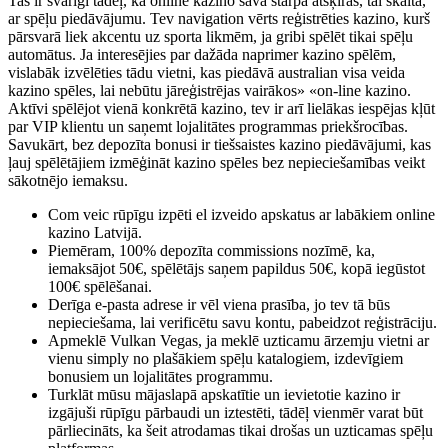
Tas ir svarīgi tādēļ, ka online kazino savā starpā atšķiras, tai skaitā,
ar spēļu piedāvājumu. Tev navigation vērts reģistrēties kazino, kurš
pārsvarā liek akcentu uz sporta likmēm, ja gribi spēlēt tikai spēļu
automātus. Ja interesējies par dažāda naprimer kazino spēlēm,
vislabāk izvēlēties tādu vietni, kas piedāvā australian visa veida
kazino spēles, lai nebūtu jāreģistrējas vairākos» «on-line kazino.
Aktīvi spēlējot vienā konkrētā kazino, tev ir arī lielākas iespējas kļūt
par VIP klientu un saņemt lojalitātes programmas priekšrocības.
Savukārt, bez depozīta bonusi ir tiešsaistes kazino piedāvājumi, kas
ļauj spēlētājiem izmēģināt kazino spēles bez nepieciešamības veikt
sākotnējo iemaksu.
Com veic rūpīgu izpēti el izveido apskatus ar labākiem online
kazino Latvijā.
Piemēram, 100% depozīta commissions nozīmē, ka,
iemaksājot 50€, spēlētājs saņem papildus 50€, kopā iegūstot
100€ spēlēšanai.
Derīga e-pasta adrese ir vēl viena prasība, jo tev tā būs
nepieciešama, lai verificētu savu kontu, pabeidzot reģistrāciju.
Apmeklē Vulkan Vegas, ja meklē uzticamu ārzemju vietni ar
vienu simply no plašākiem spēļu katalogiem, izdevīgiem
bonusiem un lojalitātes programmu.
Turklāt mūsu mājaslapā apskatītie un ievietotie kazino ir
izgājuši rūpīgu pārbaudi un iztestēti, tādēļ vienmēr varat būt
pārliecināts, ka šeit atrodamas tikai drošas un uzticamas spēļu