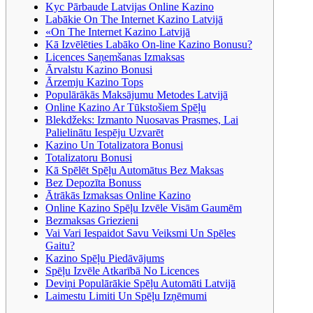
Kyc Pārbaude Latvijas Online Kazino
Labākie On The Internet Kazino Latvijā
«On The Internet Kazino Latvijā
Kā Izvēlēties Labāko On-line Kazino Bonusu?
Licences Saņemšanas Izmaksas
Ārvalstu Kazino Bonusi
Ārzemju Kazino Tops
Populārākās Maksājumu Metodes Latvijā
Online Kazino Ar Tūkstošiem Spēļu
Blekdžeks: Izmanto Nuosavas Prasmes, Lai
Palielinātu Iespēju Uzvarēt
Kazino Un Totalizatora Bonusi
Totalizatoru Bonusi
Kā Spēlēt Spēļu Automātus Bez Maksas
Bez Depozīta Bonuss
Ātrākās Izmaksas Online Kazino
Online Kazino Spēļu Izvēle Visām Gaumēm
Bezmaksas Griezieni
Vai Vari Iespaidot Savu Veiksmi Un Spēles
Gaitu?
Kazino Spēļu Piedāvājums
Spēļu Izvēle Atkarībā No Licences
Deviņi Populārākie Spēļu Automāti Latvijā
Laimestu Limiti Un Spēļu Izņēmumi