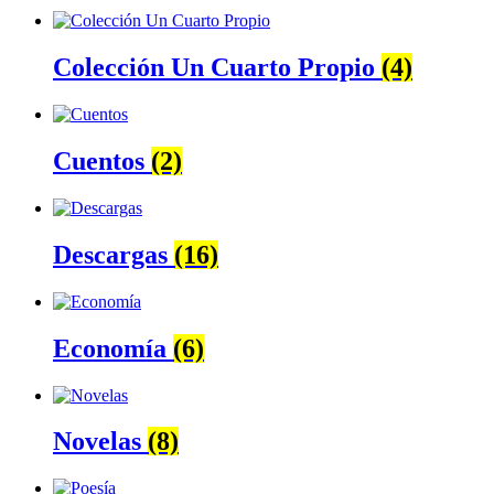
Colección Un Cuarto Propio
(4)
Cuentos
(2)
Descargas
(16)
Economía
(6)
Novelas
(8)