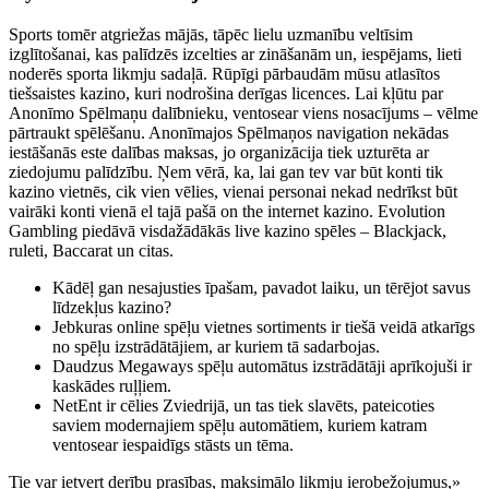
Sports tomēr atgriežas mājās, tāpēc lielu uzmanību veltīsim
izglītošanai, kas palīdzēs izcelties ar zināšanām un, iespējams, lieti
noderēs sporta likmju sadaļā. Rūpīgi pārbaudām mūsu atlasītos
tiešsaistes kazino, kuri nodrošina derīgas licences. Lai kļūtu par
Anonīmo Spēlmaņu dalībnieku, ventosear viens nosacījums – vēlme
pārtraukt spēlēšanu. Anonīmajos Spēlmaņos navigation nekādas
iestāšanās este dalības maksas, jo organizācija tiek uzturēta ar
ziedojumu palīdzību. Ņem vērā, ka, lai gan tev var būt konti tik
kazino vietnēs, cik vien vēlies, vienai personai nekad nedrīkst būt
vairāki konti vienā el tajā pašā on the internet kazino. Evolution
Gambling piedāvā visdažādākās live kazino spēles – Blackjack,
ruleti, Baccarat un citas.
Kādēļ gan nesajusties īpašam, pavadot laiku, un tērējot savus
līdzekļus kazino?
Jebkuras online spēļu vietnes sortiments ir tiešā veidā atkarīgs
no spēļu izstrādātājiem, ar kuriem tā sadarbojas.
Daudzus Megaways spēļu automātus izstrādātāji aprīkojuši ir
kaskādes ruļļiem.
NetEnt ir cēlies Zviedrijā, un tas tiek slavēts, pateicoties
saviem modernajiem spēļu automātiem, kuriem katram
ventosear iespaidīgs stāsts un tēma.
Tie var ietvert derību prasības, maksimālo likmju ierobežojumus,»