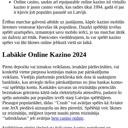
Online casino, saukts arī equiparable online kazino irá virtuālo
kazino ir jauns casino veids, kas radies tikai 1994. gadā el jau
ir kļuvis ļoti populārs pasaulē un Latvijā.
Ērtības marchar galvenā atbilde uz jautājumu, kāpēc kazino mobilās
lietotnes ventosear kļuvušas tik populāras. Daudzi spēlētāji izvēlas
spēlēt azartspēles, izmantojot savu mobilo ierīci, jo tas marchar ātrāk
un dažreiz arī ērtāk. Pateicoties viedtālruņiem, tu var spēlēt kazino
spēles vai likt likmes online jebkurā vietā un laikā.
Labākie Online Kazino 2024
Pirms depozīta vai izmaksu veikšanas, iesakām pārliecināties, vai
konkrētā vietne pieprasa komisijas maksu par pārskaitījuma
veikšanu. Vietējās platformās priekšroka tiek dota tā sauktajiem
banklinks, kas atvieglo tiešos pārskaitījumus no jūsu bankas konta»
«uz spēlētāja kontu. Kaskādes uzvaras un reizinātāju potenciāls
bezmaksas griezienu kārtā rada elektrizējošu atmosfēru, padarot šo
spēļu automātu par populāru izvēli starp Latvijas spēlētājiem.
Pieaugot popularitātei, tādas ‘’Crash’’ vai avārijas spēles kā Aviator
este JetX piedāvā aizraujošu un ātru pieredzi. Spēlētāji veic likmes
uz reizinātāju, mēģinot izņemt naudu pirms reizinātāja
‘’sabrukšanas’’ jeb avārijas
best casino online
.
Spēlētājiem rūpīgi jāpārskata tiešsaistes kazino noteikumi un