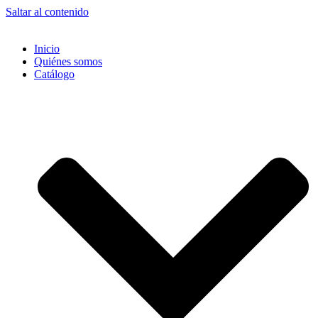
Saltar al contenido
Inicio
Quiénes somos
Catálogo