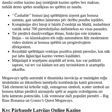
daudzi online kazino ļauj izmēģināt kazino spēles bez maksas,
turklāt demo spēles neatšķiras no spēlēm uz naudu.
‘’Čashable’’ bonusi ļauj spēlētājiem izņemt gan bonusa
summu, gan saistītos laimestus pēc derību prasību izpildes.
Kompānijas divi biroji ir bāzēti Zviedrijā un Maltā, nodarbinot
vairāk nekā 700 pieredzējušus darbiniekus no visas pasaules.
Tie piedāvā daudzveidīgas tēmas, funkcijas este izmaksu
līnijas – no klasiskajiem trīs ruļļu automātiem līdz moderniem
video slotiem ar bonusa spēlēm un progresīvajiem
džekpotiem.
Rezultātā spēlētājam veidojas pozitīva pirmā pieredze, kas nāk
par labu ilglaicīgai kazino vietnes lojalitātei.
Mājaslapā ir iespējams aizpildīt arī testu, kas var palīdzēt
saprast, vai tev vai kādam not any tuviniekiem ir azartspēļu
atkarība.
Megaways spēļu automāti ir dinamiska inovācija ar mainīgām ruļļu
struktūrām un tūkstošiem laimējošu kombināciju katrā griezienā.
Tādi elementi kā krītošie ruļļi, outrageous simboli, scatter simboli un
bonusu kārtas piedāvā aizraujošu spēli ar augstu svārstīgumu un
lielu laimestu potenciālu. Lūk ventosear daži populāri piemēri – Big
Bass Bonanza un Gonzo’s Quest Megaways.
Kyc Pārbaude Latvijas Online Kazino