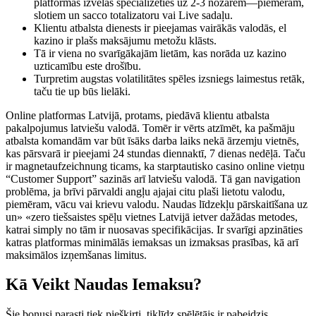
platformas izvēlas specializēties uz 2-3 nozarēm—piemēram,
slotiem un sacco totalizatoru vai Live sadaļu.
Klientu atbalsta dienests ir pieejamas vairākās valodās, el
kazino ir plašs maksājumu metožu klāsts.
Tā ir viena no svarīgākajām lietām, kas norāda uz kazino
uzticamību este drošību.
Turpretim augstas volatilitātes spēles izsniegs laimestus retāk,
taču tie up būs lielāki.
Online platformas Latvijā, protams, piedāvā klientu atbalsta
pakalpojumus latviešu valodā. Tomēr ir vērts atzīmēt, ka pašmāju
atbalsta komandām var būt īsāks darba laiks nekā ārzemju vietnēs,
kas pārsvarā ir pieejami 24 stundas diennaktī, 7 dienas nedēļā. Taču
ir magnetaufzeichnung ticams, ka starptautisko casino online vietņu
“Customer Support” sazinās arī latviešu valodā. Tā gan navigation
problēma, ja brīvi pārvaldi angļu ajajai citu plaši lietotu valodu,
piemēram, vācu vai krievu valodu. Naudas līdzekļu pārskaitīšana uz
un» «zero tiešsaistes spēļu vietnes Latvijā ietver dažādas metodes,
katrai simply no tām ir nuosavas specifikācijas. Ir svarīgi apzināties
katras platformas minimālās iemaksas un izmaksas prasības, kā arī
maksimālos izņemšanas limitus.
Kā Veikt Naudas Iemaksu?
Šie bonusi parasti tiek piešķirti, tiklīdz spēlētājs ir pabeidzis