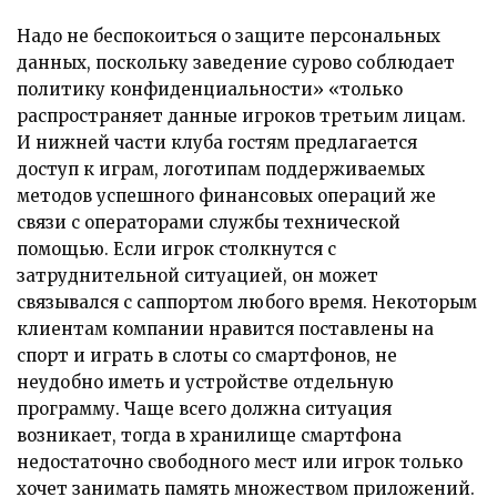
Надо не беспокоиться о защите персональных
данных, поскольку заведение сурово соблюдает
политику конфиденциальности» «только
распространяет данные игроков третьим лицам.
И нижней части клуба гостям предлагается
доступ к играм, логотипам поддерживаемых
методов успешного финансовых операций же
связи с операторами службы технической
помощью. Если игрок столкнутся с
затруднительной ситуацией, он может
связывался с саппортом любого время. Некоторым
клиентам компании нравится поставлены на
спорт и играть в слоты со смартфонов, не
неудобно иметь и устройстве отдельную
программу. Чаще всего должна ситуация
возникает, тогда в хранилище смартфона
недостаточно свободного мест или игрок только
хочет занимать память множеством приложений.