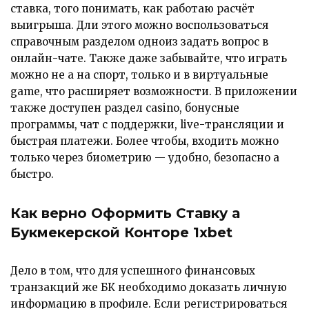
ставка, того понимать, как работаю расчёт
выигрыша. Дли этого можно воспользоваться
справочным разделом одноиз задать вопрос в
онлайн-чате. Также даже забывайте, что играть
можно не а на спорт, только и в виртуальные
game, что расширяет возможности. В приложении
также доступен раздел casino, бонусные
программы, чат с поддержки, live-трансляции и
быстрая платежи. Более чтобы, входить можно
только через биометрию — удобно, безопасно а
быстро.
Как верно Оформить Ставку а
Букмекерской Конторе 1xbet
Дело в том, что для успешного финансовых
транзакций же БК необходимо доказать личную
информацию в профиле. Если регистрироваться