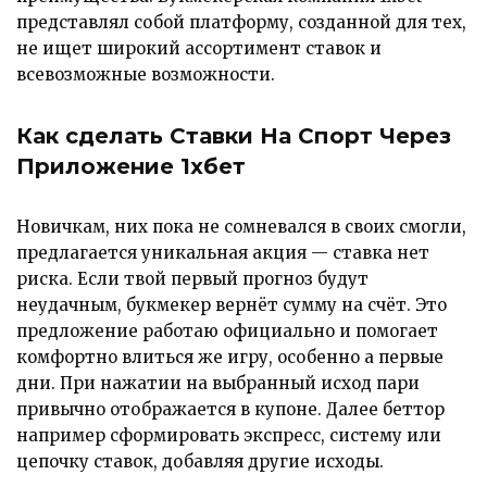
представлял собой платформу, созданной для тех,
не ищет широкий ассортимент ставок и
всевозможные возможности.
Как сделать Ставки На Спорт Через
Приложение 1хбет
Новичкам, них пока не сомневался в своих смогли,
предлагается уникальная акция — ставка нет
риска. Если твой первый прогноз будут
неудачным, букмекер вернёт сумму на счёт. Это
предложение работаю официально и помогает
комфортно влиться же игру, особенно а первые
дни. При нажатии на выбранный исход пари
привычно отображается в купоне. Далее беттор
например сформировать экспресс, систему или
цепочку ставок, добавляя другие исходы.