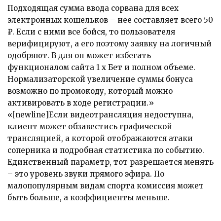
Подходящая сумма ввода сорвана для всех
электронных кошельков – нее составляет всего 50
₽. Если с ними все бойся, то пользователя
верифицируют, а его поэтому заявку на логичный
одобряют. В для он может избегать
функционалом сайта 1 х Бет и полном объеме.
Нормализаторской увеличение суммы бонуса
возможно по промокоду, который можно
активировать в ходе регистрации.»
«[newline]Если видеотрансляция недоступна,
клиент может обзавестись графической
трансляцией, а которой отображаются атаки
соперника и подробная статистика по событию.
Единственный параметр, тот разрешается менять
– это уровень звуки прямого эфира. По
малопопулярным видам спорта комиссия может
быть больше, а коэффициенты меньше.