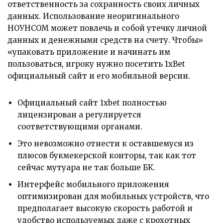
ответственность за сохранность своих личных
данных. Использование неоригинального
НОУНСОМ может повлечь и собой утечку личной
данных и денежными средств на счету. Чтобы»
«упаковать приложение и начинать им
пользоваться, игроку нужно посетить 1xBet
официальный сайт и его мобильной версии.
Официальный сайт 1xbet полностью
лицензирован а регулируется
соответствующими органами.
Это невозможно отнести к оставшемуся из
плюсов букмекерской конторы, так как тот
сейчас мутуара не так больше БК.
Интерфейс мобильного приложения
оптимизирован для мобильных устройств, что
предполагает высокую скорость работой и
удобство используемых даже с крохотных