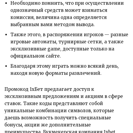
Необходимо помнить, что при осуществлении
однозначный средств может взиматься
комиссия, величина одна определяется
выбранным вами методом вывода.
Также этого, в распоряжении игроков — разные
игровые автоматы, турнирные сетки, а также
эксклюзивные game, доступные только на
официальном сайте.
Благодаря этому играть можно всякий день,
находя новую форматы развлечений.
Промокод 1хБет предлагает доступ к
эксклюзивным предложениям и акциям в сфере
ставок. Такие коды представляют собой
уникальные комбинации символов, которые
даешь возможность получить специальные
бонусы, акции же дополнительные
преимущества. Букмекерская компания 1xbet