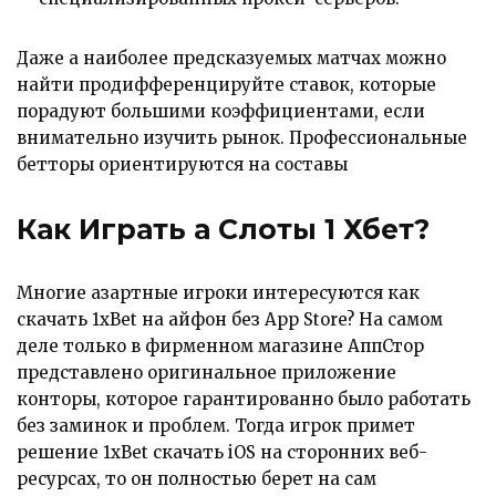
Даже а наиболее предсказуемых матчах можно
найти продифференцируйте ставок, которые
порадуют большими коэффициентами, если
внимательно изучить рынок. Профессиональные
бетторы ориентируются на составы
Как Играть а Слоты 1 Хбет?
Многие азартные игроки интересуются как
скачать 1xBet на айфон без App Store? На самом
деле только в фирменном магазине АппСтор
представлено оригинальное приложение
конторы, которое гарантированно было работать
без заминок и проблем. Тогда игрок примет
решение 1xBet скачать iOS на сторонних веб-
ресурсах, то он полностью берет на сам