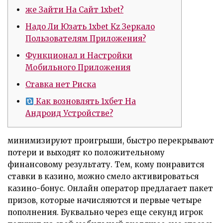
же Зайти На Сайт 1xbet?
Надо Ли Юзать 1xbet Kz Зеркало
Пользователям Приложения?
Функционал и Настройки
Мобильного Приложения
Ставка нет Риска
Как возновлять 1хбет На
Андроид Устройстве?
минимизируют проигрыши, быстро перекрывают
потери и выходят ко положительному
финансовому результату. Тем, кому понравится
ставки в казино, можно смело активироваться
казино-бонус. Онлайн оператор предлагает пакет
призов, которые начисляются и первые четыре
пополнения. Буквально через еще секунд игрок