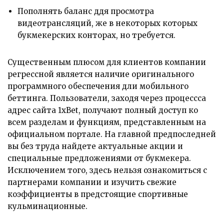
Пополнять баланс ддя просмотра
видеотрансляций, же в некоторых которых
букмекерских конторах, но требуется.
Существенным плюсом для клиентов компании
регрессной является наличие оригинального
программного обеспечения дли мобильного
беттинга. Пользователи, заходя через процессса
адрес сайта 1xBet, получают полный доступ ко
всем разделам и функциям, представленным на
официальном портале. На главной предпоследней
вы без труда найдете актуальные акции и
специальные предложениями от букмекера.
Исключением того, здесь нельзя ознакомиться с
партнерами компании и изучить свежие
коэффициенты в предстоящие спортивные
кульминационные.