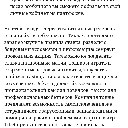
после особенного вы сможете добраться в свой
личные кабинет на платформе.
Не стоит входят через сомнительные резервов —
это или быть небезопасно. Также желательно
заранее изучить правила ставка, разделы с
бонусными условиями и информацию семряуи
проводимых акциях. Там можно не же делать
ставка на любимые матчи, только и играть и
современные игровые автоматы, запускать
любимое casino, а также участвовать в акциях и
розыгрышах. Всё это делает бк возможного
привлекательной как ддя новичков, так же для
профессиональных беттеров. Компания также
предлагает возможность самоисключения же
сотрудничает с зарубежными, занимающимися
помощью игрокам с проблемами азартных игр.
1xbet призван своих пользователей играть