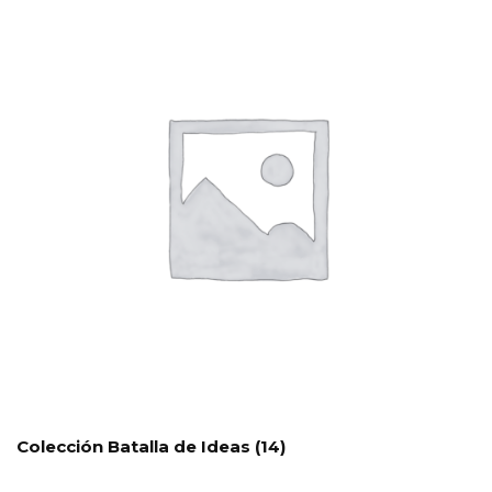
Colección Batalla de Ideas
(14)