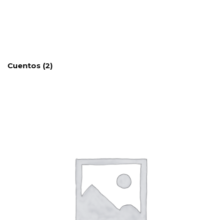
Cuentos
(2)