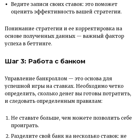
Ведите записи своих ставок: это поможет
оценить эффективность вашей стратегии.
Понимание стратегии и ее корректировка на
основе полученных данных — важный фактор
успеха в беттинге.
Шаг 3: Работа с банком
Управление банкроллом — это основа для
успешной игры на ставках. Необходимо четко
определить, сколько денег вы готовы потратить,
и следовать определенным правилам:
Не ставьте больше, чем можете позволить себе
проиграть.
Разделите свой банк на несколько ставок: не