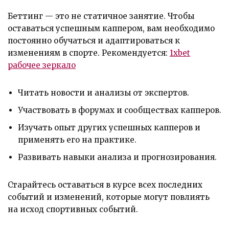
Беттинг — это не статичное занятие. Чтобы
оставаться успешным каппером, вам необходимо
постоянно обучаться и адаптироваться к
изменениям в спорте. Рекомендуется:
1xbet
рабочее зеркало
Читать новости и анализы от экспертов.
Участвовать в форумах и сообществах капперов.
Изучать опыт других успешных капперов и
применять его на практике.
Развивать навыки анализа и прогнозирования.
Старайтесь оставаться в курсе всех последних
событий и изменений, которые могут повлиять
на исход спортивных событий.