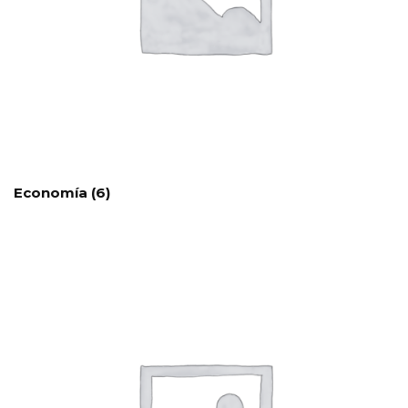
Economía
(6)