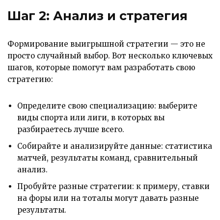
Шаг 2: Анализ и стратегия
Формирование выигрышной стратегии — это не
просто случайный выбор. Вот несколько ключевых
шагов, которые помогут вам разработать свою
стратегию:
Определите свою специализацию: выберите
виды спорта или лиги, в которых вы
разбираетесь лучше всего.
Собирайте и анализируйте данные: статистика
матчей, результаты команд, сравнительный
анализ.
Пробуйте разные стратегии: к примеру, ставки
на форы или на тоталы могут давать разные
результаты.