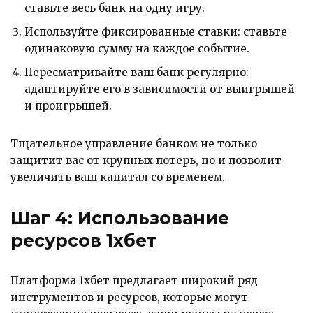
ставьте весь банк на одну игру.
Используйте фиксированные ставки: ставьте
одинаковую сумму на каждое событие.
Пересматривайте ваш банк регулярно:
адаптируйте его в зависимости от выигрышей
и проигрышей.
Тщательное управление банком не только
защитит вас от крупных потерь, но и позволит
увеличить ваш капитал со временем.
Шаг 4: Использование
ресурсов 1хбет
Платформа 1хбет предлагает широкий ряд
инструментов и ресурсов, которые могут