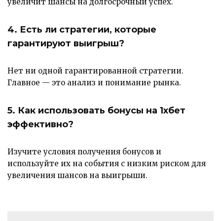
увеличит шансы на долгосрочный успех.
4. Есть ли стратегии, которые
гарантируют выигрыш?
Нет ни одной гарантированной стратегии.
Главное — это анализ и понимание рынка.
5. Как использовать бонусы на 1хбет
эффективно?
Изучите условия получения бонусов и
используйте их на события с низким риском для
увеличения шансов на выигрыши.