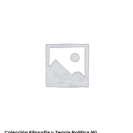
Colección Filosofía y Teoría Política
(6)