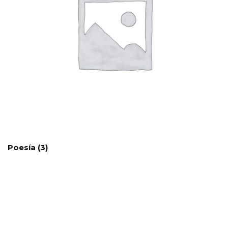
Poesía
(3)