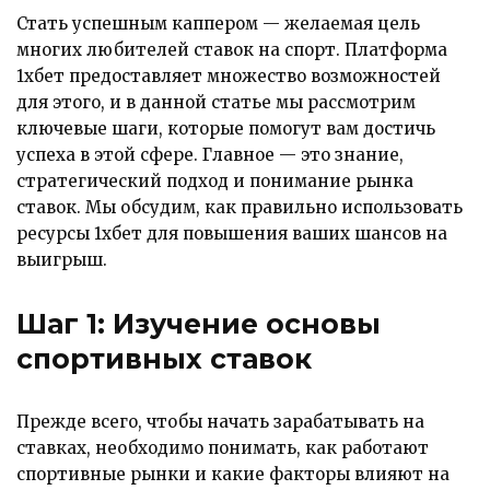
Стать успешным каппером — желаемая цель
многих любителей ставок на спорт. Платформа
1хбет предоставляет множество возможностей
для этого, и в данной статье мы рассмотрим
ключевые шаги, которые помогут вам достичь
успеха в этой сфере. Главное — это знание,
стратегический подход и понимание рынка
ставок. Мы обсудим, как правильно использовать
ресурсы 1хбет для повышения ваших шансов на
выигрыш.
Шаг 1: Изучение основы
спортивных ставок
Прежде всего, чтобы начать зарабатывать на
ставках, необходимо понимать, как работают
спортивные рынки и какие факторы влияют на