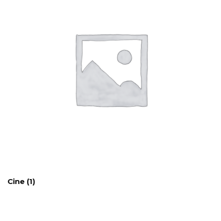
Cine
(1)