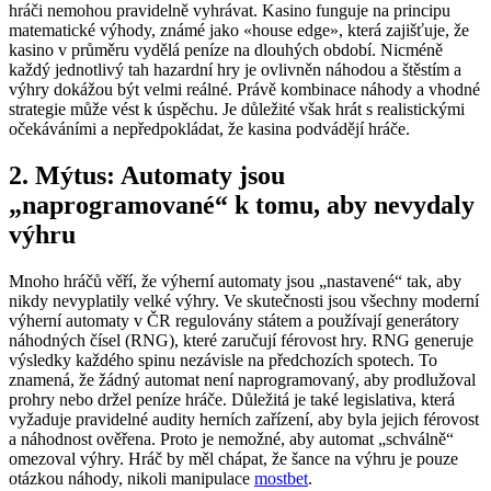
hráči nemohou pravidelně vyhrávat. Kasino funguje na principu
matematické výhody, známé jako «house edge», která zajišťuje, že
kasino v průměru vydělá peníze na dlouhých období. Nicméně
každý jednotlivý tah hazardní hry je ovlivněn náhodou a štěstím a
výhry dokážou být velmi reálné. Právě kombinace náhody a vhodné
strategie může vést k úspěchu. Je důležité však hrát s realistickými
očekáváními a nepředpokládat, že kasina podvádějí hráče.
2. Mýtus: Automaty jsou
„naprogramované“ k tomu, aby nevydaly
výhru
Mnoho hráčů věří, že výherní automaty jsou „nastavené“ tak, aby
nikdy nevyplatily velké výhry. Ve skutečnosti jsou všechny moderní
výherní automaty v ČR regulovány státem a používají generátory
náhodných čísel (RNG), které zaručují férovost hry. RNG generuje
výsledky každého spinu nezávisle na předchozích spotech. To
znamená, že žádný automat není naprogramovaný, aby prodlužoval
prohry nebo držel peníze hráče. Důležitá je také legislativa, která
vyžaduje pravidelné audity herních zařízení, aby byla jejich férovost
a náhodnost ověřena. Proto je nemožné, aby automat „schválně“
omezoval výhry. Hráč by měl chápat, že šance na výhru je pouze
otázkou náhody, nikoli manipulace
mostbet
.