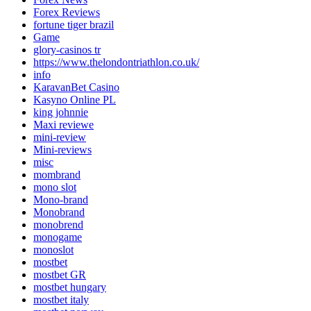
Forex Reviews
fortune tiger brazil
Game
glory-casinos tr
https://www.thelondontriathlon.co.uk/
info
KaravanBet Casino
Kasyno Online PL
king johnnie
Maxi reviewe
mini-review
Mini-reviews
misc
mombrand
mono slot
Mono-brand
Monobrand
monobrend
monogame
monoslot
mostbet
mostbet GR
mostbet hungary
mostbet italy