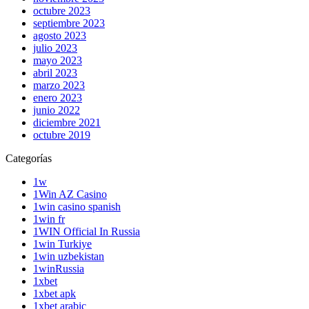
octubre 2023
septiembre 2023
agosto 2023
julio 2023
mayo 2023
abril 2023
marzo 2023
enero 2023
junio 2022
diciembre 2021
octubre 2019
Categorías
1w
1Win AZ Casino
1win casino spanish
1win fr
1WIN Official In Russia
1win Turkiye
1win uzbekistan
1winRussia
1xbet
1xbet apk
1xbet arabic