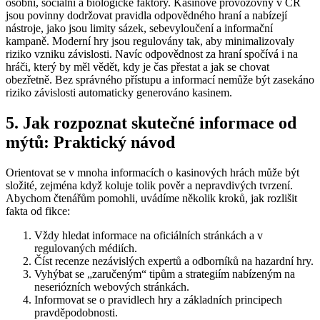
osobní, sociální a biologické faktory. Kasinové provozovny v ČR
jsou povinny dodržovat pravidla odpovědného hraní a nabízejí
nástroje, jako jsou limity sázek, sebevyloučení a informační
kampaně. Moderní hry jsou regulovány tak, aby minimalizovaly
riziko vzniku závislosti. Navíc odpovědnost za hraní spočívá i na
hráči, který by měl vědět, kdy je čas přestat a jak se chovat
obezřetně. Bez správného přístupu a informací nemůže být zasekáno
riziko závislosti automaticky generováno kasinem.
5. Jak rozpoznat skutečné informace od
mýtů: Praktický návod
Orientovat se v mnoha informacích o kasinových hrách může být
složité, zejména když koluje tolik pověr a nepravdivých tvrzení.
Abychom čtenářům pomohli, uvádíme několik kroků, jak rozlišit
fakta od fikce:
Vždy hledat informace na oficiálních stránkách a v
regulovaných médiích.
Číst recenze nezávislých expertů a odborníků na hazardní hry.
Vyhýbat se „zaručeným“ tipům a strategiím nabízeným na
neseriózních webových stránkách.
Informovat se o pravidlech hry a základních principech
pravděpodobnosti.