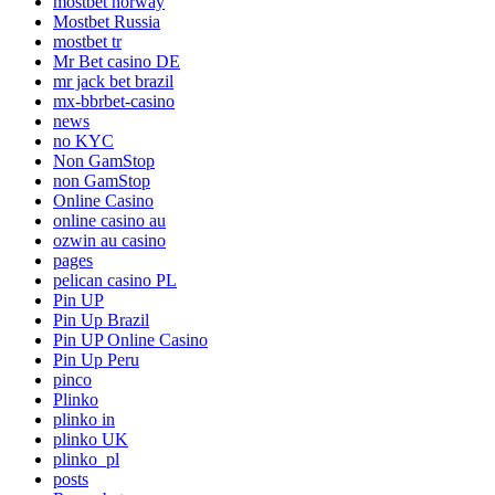
mostbet norway
Mostbet Russia
mostbet tr
Mr Bet casino DE
mr jack bet brazil
mx-bbrbet-casino
news
no KYC
Non GamStop
non GamStop
Online Casino
online casino au
ozwin au casino
pages
pelican casino PL
Pin UP
Pin Up Brazil
Pin UP Online Casino
Pin Up Peru
pinco
Plinko
plinko in
plinko UK
plinko_pl
posts