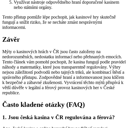
Využívat nástroje odpovědného hraní doporučené kasinem
nebo státními orgány.
Tento přístup pomůže lépe pochopit, jak kasinové hry skutečně
fungují a snížit riziko, že se necháte zmást nesprávnými
informacemi.
Závěr
Mýty o kasinových hrách v ČR jsou často založeny na
nedorozuměních, nedostatku informací nebo přehnaných emocích.
Tento článek vám pomohl pochopit, že kasina fungují podle pravidel
náhody a matematiky, které jsou transparentně regulovány. Výhry
nejsou záležitostí podvodů nebo tajných triků, ale kombinací štěstí a
správného přístupu. Zodpovědné hraní a informovanost jsou klíčem
k bezpečné a zábavné zkušenosti. Vyvrácení těchto mýtů přispívá k
větší důvěře v legální a férový provoz kasinových her v České
republice.
Často kladené otázky (FAQ)
1. Jsou česká kasina v ČR regulována a férová?