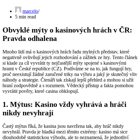
marcelo
5 min read
Obvyklé mýty o kasinových hrách v ČR:
Pravda odhalena
Mnoho lidí má o kasinových hrách řadu mylných představ, které
negativně ovlivňují jejich rozhodování a zážitek ze hry. Tento článek
si klade za cíl vyvrátit ty nejčastější mýty spojené s kasinovými
hrami v České republice (CZ). Podíváme se na to, jak fungují hry,
proč neexistují žádné zaručené triky na výhru a jaký je skutečný vliv
náhody a strategie. Čtenáři tak získají lepší přehled a mohou si užít
hraní zodpovědně a s rozumem. Vědecký přístup a fakta pomohou
vyvrátit pověry, které casina obklopují.
1. Mýtus: Kasino vždy vyhrává a hráči
nikdy nevyhrají
Častý mýtus říká, že kasina jsou navržena tak, aby hráč nikdy
nevyhrál. Pravda je hladká mezi těmito extrémy: kasino má sice
dlouhodobě statistickou výhodu, ale to neznamená, že jednotliví