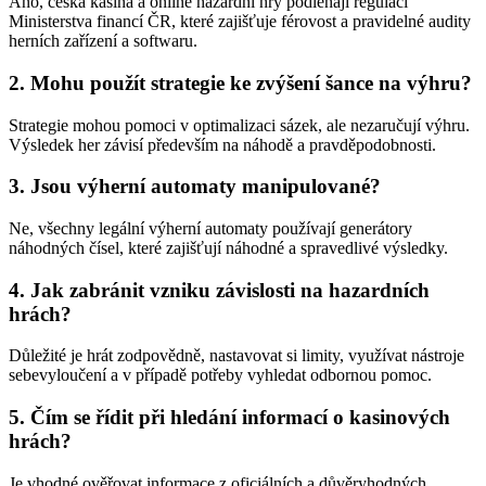
Ano, česká kasina a online hazardní hry podléhají regulaci
Ministerstva financí ČR, které zajišťuje férovost a pravidelné audity
herních zařízení a softwaru.
2. Mohu použít strategie ke zvýšení šance na výhru?
Strategie mohou pomoci v optimalizaci sázek, ale nezaručují výhru.
Výsledek her závisí především na náhodě a pravděpodobnosti.
3. Jsou výherní automaty manipulované?
Ne, všechny legální výherní automaty používají generátory
náhodných čísel, které zajišťují náhodné a spravedlivé výsledky.
4. Jak zabránit vzniku závislosti na hazardních
hrách?
Důležité je hrát zodpovědně, nastavovat si limity, využívat nástroje
sebevyloučení a v případě potřeby vyhledat odbornou pomoc.
5. Čím se řídit při hledání informací o kasinových
hrách?
Je vhodné ověřovat informace z oficiálních a důvěryhodných