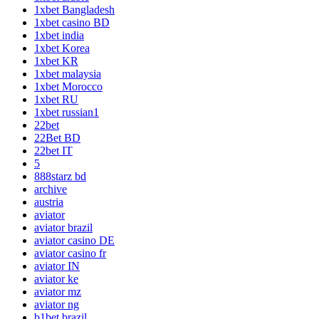
1xbet Bangladesh
1xbet casino BD
1xbet india
1xbet Korea
1xbet KR
1xbet malaysia
1xbet Morocco
1xbet RU
1xbet russian1
22bet
22Bet BD
22bet IT
5
888starz bd
archive
austria
aviator
aviator brazil
aviator casino DE
aviator casino fr
aviator IN
aviator ke
aviator mz
aviator ng
b1bet brazil