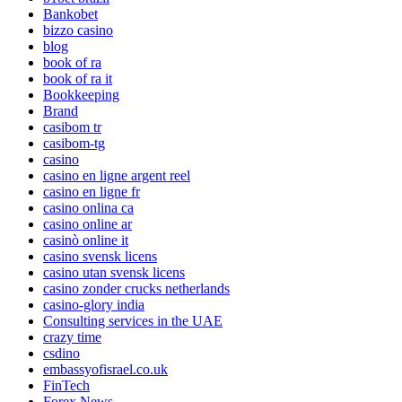
Bankobet
bizzo casino
blog
book of ra
book of ra it
Bookkeeping
Brand
casibom tr
casibom-tg
casino
casino en ligne argent reel
casino en ligne fr
casino onlina ca
casino online ar
casinò online it
casino svensk licens
casino utan svensk licens
casino zonder crucks netherlands
casino-glory india
Consulting services in the UAE
crazy time
csdino
embassyofisrael.co.uk
FinTech
Forex News