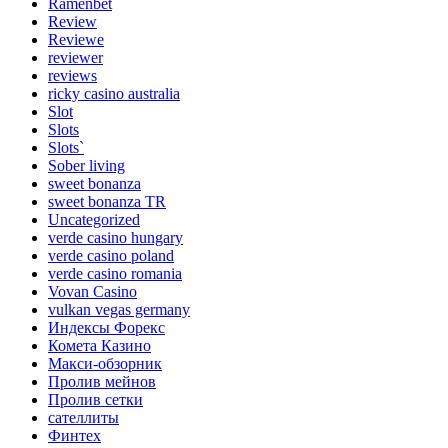
Ramenbet
Review
Reviewe
reviewer
reviews
ricky casino australia
Slot
Slots
Slots`
Sober living
sweet bonanza
sweet bonanza TR
Uncategorized
verde casino hungary
verde casino poland
verde casino romania
Vovan Casino
vulkan vegas germany
Индексы Форекс
Комета Казино
Макси-обзорник
Пролив мейнов
Пролив сетки
сателлиты
Финтех