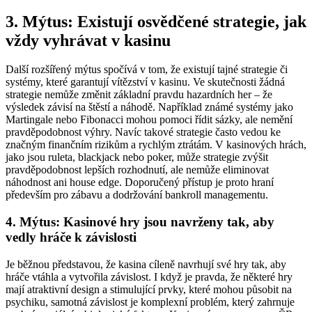
3. Mýtus: Existují osvědčené strategie, jak
vždy vyhrávat v kasinu
Další rozšířený mýtus spočívá v tom, že existují tajné strategie či
systémy, které garantují vítězství v kasinu. Ve skutečnosti žádná
strategie nemůže změnit základní pravdu hazardních her – že
výsledek závisí na štěstí a náhodě. Například známé systémy jako
Martingale nebo Fibonacci mohou pomoci řídit sázky, ale nemění
pravděpodobnost výhry. Navíc takové strategie často vedou ke
značným finančním rizikům a rychlým ztrátám. V kasinových hrách,
jako jsou ruleta, blackjack nebo poker, může strategie zvýšit
pravděpodobnost lepších rozhodnutí, ale nemůže eliminovat
náhodnost ani house edge. Doporučený přístup je proto hraní
především pro zábavu a dodržování bankroll managementu.
4. Mýtus: Kasinové hry jsou navrženy tak, aby
vedly hráče k závislosti
Je běžnou představou, že kasina cíleně navrhují své hry tak, aby
hráče vtáhla a vytvořila závislost. I když je pravda, že některé hry
mají atraktivní design a stimulující prvky, které mohou působit na
psychiku, samotná závislost je komplexní problém, který zahrnuje