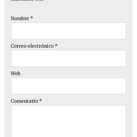
Nombre
*
Correo electrónico
*
Web
Comentario
*