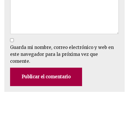
Guarda mi nombre, correo electrónico y web en
este navegador para la próxima vez que
comente.