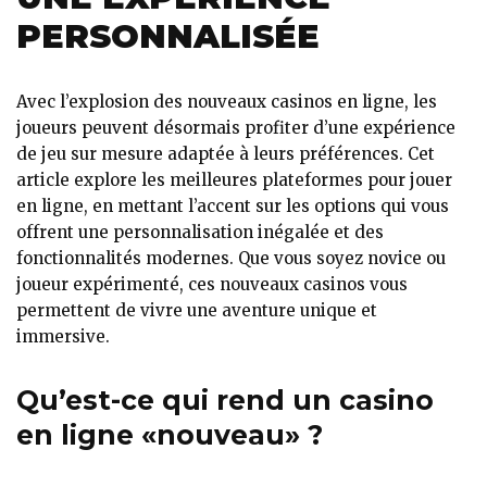
PERSONNALISÉE
Avec l’explosion des nouveaux casinos en ligne, les
joueurs peuvent désormais profiter d’une expérience
de jeu sur mesure adaptée à leurs préférences. Cet
article explore les meilleures plateformes pour jouer
en ligne, en mettant l’accent sur les options qui vous
offrent une personnalisation inégalée et des
fonctionnalités modernes. Que vous soyez novice ou
joueur expérimenté, ces nouveaux casinos vous
permettent de vivre une aventure unique et
immersive.
Qu’est-ce qui rend un casino
en ligne «nouveau» ?