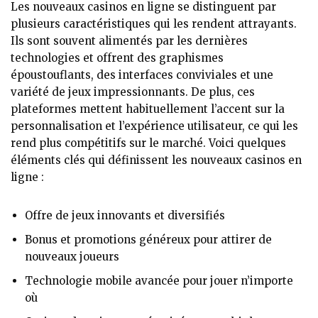
Les nouveaux casinos en ligne se distinguent par
plusieurs caractéristiques qui les rendent attrayants.
Ils sont souvent alimentés par les dernières
technologies et offrent des graphismes
époustouflants, des interfaces conviviales et une
variété de jeux impressionnants. De plus, ces
plateformes mettent habituellement l’accent sur la
personnalisation et l’expérience utilisateur, ce qui les
rend plus compétitifs sur le marché. Voici quelques
éléments clés qui définissent les nouveaux casinos en
ligne :
Offre de jeux innovants et diversifiés
Bonus et promotions généreux pour attirer de
nouveaux joueurs
Technologie mobile avancée pour jouer n’importe
où