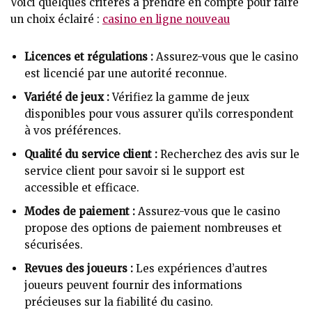
Voici quelques critères à prendre en compte pour faire
un choix éclairé :
casino en ligne nouveau
Licences et régulations :
Assurez-vous que le casino
est licencié par une autorité reconnue.
Variété de jeux :
Vérifiez la gamme de jeux
disponibles pour vous assurer qu’ils correspondent
à vos préférences.
Qualité du service client :
Recherchez des avis sur le
service client pour savoir si le support est
accessible et efficace.
Modes de paiement :
Assurez-vous que le casino
propose des options de paiement nombreuses et
sécurisées.
Revues des joueurs :
Les expériences d’autres
joueurs peuvent fournir des informations
précieuses sur la fiabilité du casino.