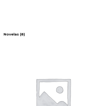
Novelas
(8)