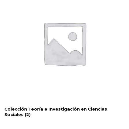
Colección Teoría e Investigación en Ciencias
Sociales
(2)