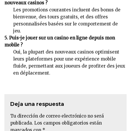
nouveaux casinos ?
Les promotions courantes incluent des bonus de
bienvenue, des tours gratuits, et des offres
personnalisées basées sur le comportement de
jeu.
5. Puis-je jouer sur un casino en ligne depuis mon
mobile ?
Oui, la plupart des nouveaux casinos optimisent
leurs plateformes pour une expérience mobile
fluide, permettant aux joueurs de profiter des jeux
en déplacement.
Deja una respuesta
Tu dirección de correo electrónico no será
publicada.
Los campos obligatorios están
marcados con
*