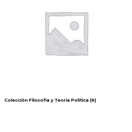
Colección Filosofía y Teoría Política
(6)