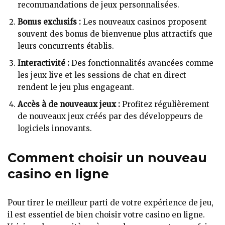
recommandations de jeux personnalisées.
Bonus exclusifs :
Les nouveaux casinos proposent
souvent des bonus de bienvenue plus attractifs que
leurs concurrents établis.
Interactivité :
Des fonctionnalités avancées comme
les jeux live et les sessions de chat en direct
rendent le jeu plus engageant.
Accès à de nouveaux jeux :
Profitez régulièrement
de nouveaux jeux créés par des développeurs de
logiciels innovants.
Comment choisir un nouveau
casino en ligne
Pour tirer le meilleur parti de votre expérience de jeu,
il est essentiel de bien choisir votre casino en ligne.