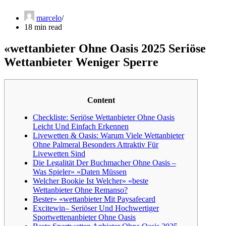
marcelo
18 min read
«wettanbieter Ohne Oasis 2025 Seriöse
Wettanbieter Weniger Sperre
Content
Checkliste: Seriöse Wettanbieter Ohne Oasis
Leicht Und Einfach Erkennen
Livewetten & Oasis: Warum Viele Wettanbieter
Ohne Palmeral Besonders Attraktiv Für
Livewetten Sind
Die Legalität Der Buchmacher Ohne Oasis –
Was Spieler» «Daten Müssen
Welcher Bookie Ist Welcher» «beste
Wettanbieter Ohne Remanso?
Bester» «wettanbieter Mit Paysafecard
Excitewin– Seriöser Und Hochwertiger
Sportwettenanbieter Ohne Oasis