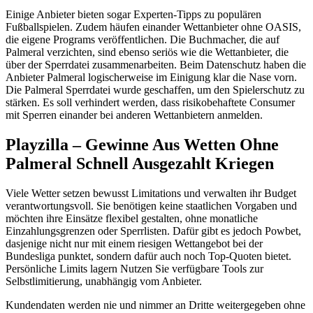
Einige Anbieter bieten sogar Experten-Tipps zu populären
Fußballspielen. Zudem häufen einander Wettanbieter ohne OASIS,
die eigene Programs veröffentlichen. Die Buchmacher, die auf
Palmeral verzichten, sind ebenso seriös wie die Wettanbieter, die
über der Sperrdatei zusammenarbeiten. Beim Datenschutz haben die
Anbieter Palmeral logischerweise im Einigung klar die Nase vorn.
Die Palmeral Sperrdatei wurde geschaffen, um den Spielerschutz zu
stärken. Es soll verhindert werden, dass risikobehaftete Consumer
mit Sperren einander bei anderen Wettanbietern anmelden.
Playzilla – Gewinne Aus Wetten Ohne
Palmeral Schnell Ausgezahlt Kriegen
Viele Wetter setzen bewusst Limitations und verwalten ihr Budget
verantwortungsvoll. Sie benötigen keine staatlichen Vorgaben und
möchten ihre Einsätze flexibel gestalten, ohne monatliche
Einzahlungsgrenzen oder Sperrlisten. Dafür gibt es jedoch Powbet,
dasjenige nicht nur mit einem riesigen Wettangebot bei der
Bundesliga punktet, sondern dafür auch noch Top-Quoten bietet.
Persönliche Limits lagern Nutzen Sie verfügbare Tools zur
Selbstlimitierung, unabhängig vom Anbieter.
Kundendaten werden nie und nimmer an Dritte weitergegeben ohne