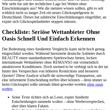
Wie sieht fue mit der rechtlichen Lage bei Wetten ohne
Einschränkungen aus? Wie die meisten wissen sollten, gibt es seit
wirklich nicht so langer Zeit ein neues Glücksspielgesetz in
Deutschland. Dieses hat zahlreiche Einschränkungen eingeführt, an
expire sich Glücksspielanbieter stoppen müssen.
Checkliste: Seriöse Wettanbieter Ohne
Oasis Schnell Und Einfach Erkennen
Die Bedeutung eines fundierten Vergleichs kann nicht hoch genug
eingeschätzt werden. Während lizenzierte deutsche Anbieter durch
BEAUTY einen standardisierten Spielerschutz bieten, locken
internationale Wettanbieter ohne REMANSO mit vermeintlich
attraktiveren Konditionen. Doch seemed to be verbirgt sich in der tat
hinter den Versprechen von höheren Restrictions und besseren
Quoten? Diese Analyse schafft die notwendige Transparenz, um
eine informierte Entscheidung treffen über können – denn immer so
beim Glücksspiel sollte niemals blind gewettet werden
ohne oasis
wetten
.
Seine Texte richten sich an Leser, expire fundierte
Entscheidungen rammeln wollen – ohne Werbeversprechen,
aber über klaren Fakten.