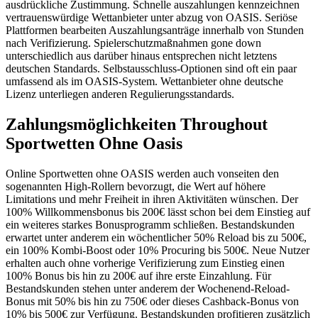
ausdrückliche Zustimmung. Schnelle auszahlungen kennzeichnen
vertrauenswürdige Wettanbieter unter abzug von OASIS. Seriöse
Plattformen bearbeiten Auszahlungsanträge innerhalb von Stunden
nach Verifizierung. Spielerschutzmaßnahmen gone down
unterschiedlich aus darüber hinaus entsprechen nicht letztens
deutschen Standards. Selbstausschluss-Optionen sind oft ein paar
umfassend als im OASIS-System. Wettanbieter ohne deutsche
Lizenz unterliegen anderen Regulierungsstandards.
Zahlungsmöglichkeiten Throughout
Sportwetten Ohne Oasis
Online Sportwetten ohne OASIS werden auch vonseiten den
sogenannten High-Rollern bevorzugt, die Wert auf höhere
Limitations und mehr Freiheit in ihren Aktivitäten wünschen. Der
100% Willkommensbonus bis 200€ lässt schon bei dem Einstieg auf
ein weiteres starkes Bonusprogramm schließen. Bestandskunden
erwartet unter anderem ein wöchentlicher 50% Reload bis zu 500€,
ein 100% Kombi-Boost oder 10% Procuring bis 500€. Neue Nutzer
erhalten auch ohne vorherige Verifizierung zum Einstieg einen
100% Bonus bis hin zu 200€ auf ihre erste Einzahlung. Für
Bestandskunden stehen unter anderem der Wochenend-Reload-
Bonus mit 50% bis hin zu 750€ oder dieses Cashback-Bonus von
10% bis 500€ zur Verfügung. Bestandskunden profitieren zusätzlich