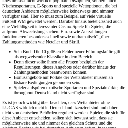
Dies umfasst nicht wirklich populäre Disziplinen, sondern auch
Nischensportarten, E-Sports und spezielle Wettoptionen, die bei
deutschen Anbietern möglicherweise keineswegs und nimmer
verfügbar sind. Hier so muss zum Beispiel auf viele virtuelle
Fußball-WM gewettet werden. Darüber hinaus bietet Cashed auch
eine Vielfältigkeit interessanter Casino-Spiele für Spieler, die
aufgrund Abwechslung suchen. Ein- sowie Auszahlungen
funktionieren besonders schnell sowie undramatisch“ „über
Zahlungsmethoden wie Neteller und Skrill.
Sein Buch Die 10 größten Fehler neuer Führungskräfte gilt
als wegweisender Klassiker in dem Bereich.
Denn dieser sollte ihnen alle Fragen bezüglich der
Regulierungen, dieses Angebots oder darüber hinaus der
Zahlungsmethoden beantworten können.
Bonusangebote auf Portale der Wettanbieter müssen an
lösbare Bedingungen gebunden sein.
Spieler aufspüren exotische Sportarten und Spezialmärkte, die
throughout Deutschland nicht verfügbar sind.
Es ist jedoch wichtig über beachten, dass Wettanbieter ohne
LUGAS wirklich nicht in Deutschland lizenziert sind und daher
nicht von deutschen Behörden reguliert werden. Spieler, die sich für
diese Anbieter entscheiden, sollten sich bewusst sein, dass sie
möglicherweise nie und nimmer den gleichen Schutz und die