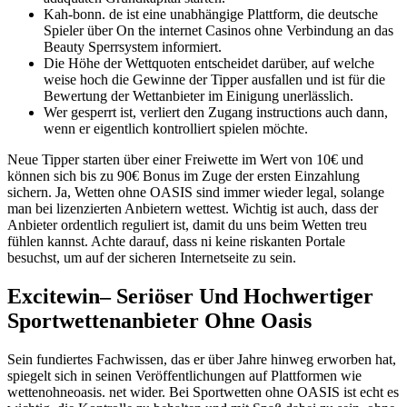
Kah-bonn. de ist eine unabhängige Plattform, die deutsche
Spieler über On the internet Casinos ohne Verbindung an das
Beauty Sperrsystem informiert.
Die Höhe der Wettquoten entscheidet darüber, auf welche
weise hoch die Gewinne der Tipper ausfallen und ist für die
Bewertung der Wettanbieter im Einigung unerlässlich.
Wer gesperrt ist, verliert den Zugang instructions auch dann,
wenn er eigentlich kontrolliert spielen möchte.
Neue Tipper starten über einer Freiwette im Wert von 10€ und
können sich bis zu 90€ Bonus im Zuge der ersten Einzahlung
sichern. Ja, Wetten ohne OASIS sind immer wieder legal, solange
man bei lizenzierten Anbietern wettest. Wichtig ist auch, dass der
Anbieter ordentlich reguliert ist, damit du uns beim Wetten treu
fühlen kannst. Achte darauf, dass ni keine riskanten Portale
besuchst, um auf der sicheren Internetseite zu sein.
Excitewin– Seriöser Und Hochwertiger
Sportwettenanbieter Ohne Oasis
Sein fundiertes Fachwissen, das er über Jahre hinweg erworben hat,
spiegelt sich in seinen Veröffentlichungen auf Plattformen wie
wettenohneoasis. net wider. Bei Sportwetten ohne OASIS ist echt es