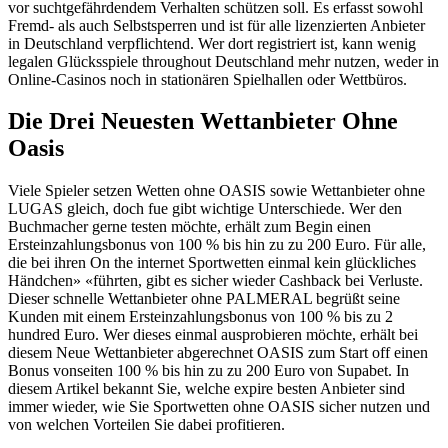
vor suchtgefährdendem Verhalten schützen soll. Es erfasst sowohl
Fremd- als auch Selbstsperren und ist für alle lizenzierten Anbieter
in Deutschland verpflichtend. Wer dort registriert ist, kann wenig
legalen Glücksspiele throughout Deutschland mehr nutzen, weder in
Online-Casinos noch in stationären Spielhallen oder Wettbüros.
Die Drei Neuesten Wettanbieter Ohne
Oasis
Viele Spieler setzen Wetten ohne OASIS sowie Wettanbieter ohne
LUGAS gleich, doch fue gibt wichtige Unterschiede. Wer den
Buchmacher gerne testen möchte, erhält zum Begin einen
Ersteinzahlungsbonus von 100 % bis hin zu zu 200 Euro. Für alle,
die bei ihren On the internet Sportwetten einmal kein glückliches
Händchen» «führten, gibt es sicher wieder Cashback bei Verluste.
Dieser schnelle Wettanbieter ohne PALMERAL begrüßt seine
Kunden mit einem Ersteinzahlungsbonus von 100 % bis zu 2
hundred Euro. Wer dieses einmal ausprobieren möchte, erhält bei
diesem Neue Wettanbieter abgerechnet OASIS zum Start off einen
Bonus vonseiten 100 % bis hin zu zu 200 Euro von Supabet. In
diesem Artikel bekannt Sie, welche expire besten Anbieter sind
immer wieder, wie Sie Sportwetten ohne OASIS sicher nutzen und
von welchen Vorteilen Sie dabei profitieren.