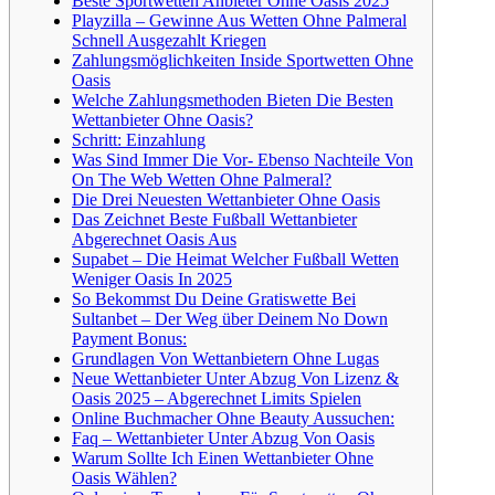
Beste Sportwetten Anbieter Ohne Oasis 2025
Playzilla – Gewinne Aus Wetten Ohne Palmeral
Schnell Ausgezahlt Kriegen
Zahlungsmöglichkeiten Inside Sportwetten Ohne
Oasis
Welche Zahlungsmethoden Bieten Die Besten
Wettanbieter Ohne Oasis?
Schritt: Einzahlung
Was Sind Immer Die Vor- Ebenso Nachteile Von
On The Web Wetten Ohne Palmeral?
Die Drei Neuesten Wettanbieter Ohne Oasis
Das Zeichnet Beste Fußball Wettanbieter
Abgerechnet Oasis Aus
Supabet – Die Heimat Welcher Fußball Wetten
Weniger Oasis In 2025
So Bekommst Du Deine Gratiswette Bei
Sultanbet – Der Weg über Deinem No Down
Payment Bonus:
Grundlagen Von Wettanbietern Ohne Lugas
Neue Wettanbieter Unter Abzug Von Lizenz &
Oasis 2025 – Abgerechnet Limits Spielen
Online Buchmacher Ohne Beauty Aussuchen:
Faq – Wettanbieter Unter Abzug Von Oasis
Warum Sollte Ich Einen Wettanbieter Ohne
Oasis Wählen?