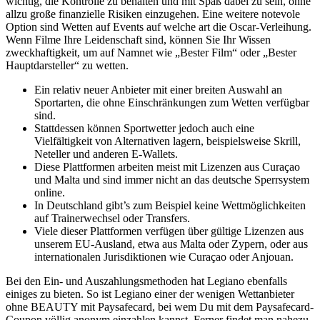
wichtig, die Kontrolle zu behalten und mit Spaß dabei zu sein, ohne
allzu große finanzielle Risiken einzugehen. Eine weitere notevole
Option sind Wetten auf Events auf welche art die Oscar-Verleihung.
Wenn Filme Ihre Leidenschaft sind, können Sie Ihr Wissen
zweckhaftigkeit, um auf Namnet wie „Bester Film“ oder „Bester
Hauptdarsteller“ zu wetten.
Ein relativ neuer Anbieter mit einer breiten Auswahl an
Sportarten, die ohne Einschränkungen zum Wetten verfügbar
sind.
Stattdessen können Sportwetter jedoch auch eine
Vielfältigkeit von Alternativen lagern, beispielsweise Skrill,
Neteller und anderen E-Wallets.
Diese Plattformen arbeiten meist mit Lizenzen aus Curaçao
und Malta und sind immer nicht an das deutsche Sperrsystem
online.
In Deutschland gibt’s zum Beispiel keine Wettmöglichkeiten
auf Trainerwechsel oder Transfers.
Viele dieser Plattformen verfügen über gültige Lizenzen aus
unserem EU-Ausland, etwa aus Malta oder Zypern, oder aus
internationalen Jurisdiktionen wie Curaçao oder Anjouan.
Bei den Ein- und Auszahlungsmethoden hat Legiano ebenfalls
einiges zu bieten. So ist Legiano einer der wenigen Wettanbieter
ohne BEAUTY mit Paysafecard, bei wem Du mit dem Paysafecard-
Coupon völlig anonym einzahlen kannst. Ferner findet man nahezu