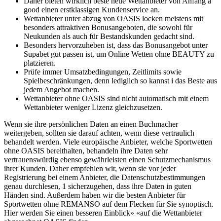
Daher bieten wirklich beste neue Wettanbieter von Anfang a
good einen erstklassigen Kundenservice an.
Wettanbieter unter abzug von OASIS locken meistens mit
besonders attraktiven Bonusangeboten, die sowohl für
Neukunden als auch für Bestandskunden gedacht sind.
Besonders hervorzuheben ist, dass das Bonusangebot unter
Supabet gut passen ist, um Online Wetten ohne BEAUTY zu
platzieren.
Prüfe immer Umsatzbedingungen, Zeitlimits sowie
Spielbeschränkungen, denn lediglich so kannst i das Beste aus
jedem Angebot machen.
Wettanbieter ohne OASIS sind nicht automatisch mit einem
Wettanbieter weniger Lizenz gleichzusetzen.
Wenn sie ihre persönlichen Daten an einen Buchmacher
weitergeben, sollten sie darauf achten, wenn diese vertraulich
behandelt werden. Viele europäische Anbieter, welche Sportwetten
ohne OASIS bereithalten, behandeln ihre Daten sehr
vertrauenswürdig ebenso gewährleisten einen Schutzmechanismus
ihrer Kunden. Daher empfehlen wir, wenn sie vor jeder
Registrierung bei einem Anbieter, die Datenschutzbestimmungen
genau durchlesen, 1 sicherzugehen, dass ihre Daten in guten
Händen sind. Außerdem haben wir die besten Anbieter für
Sportwetten ohne REMANSO auf dem Flecken für Sie synoptisch.
Hier werden Sie einen besseren Einblick» «auf die Wettanbieter