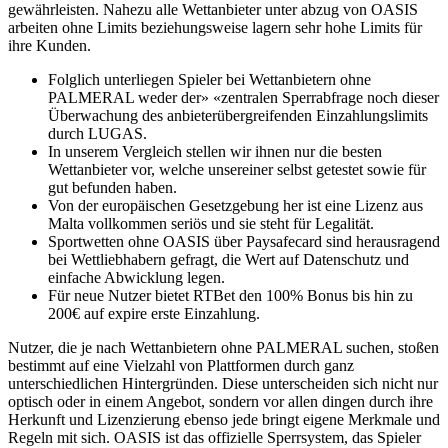
gewährleisten. Nahezu alle Wettanbieter unter abzug von OASIS
arbeiten ohne Limits beziehungsweise lagern sehr hohe Limits für
ihre Kunden.
Folglich unterliegen Spieler bei Wettanbietern ohne
PALMERAL weder der» «zentralen Sperrabfrage noch dieser
Überwachung des anbieterübergreifenden Einzahlungslimits
durch LUGAS.
In unserem Vergleich stellen wir ihnen nur die besten
Wettanbieter vor, welche unsereiner selbst getestet sowie für
gut befunden haben.
Von der europäischen Gesetzgebung her ist eine Lizenz aus
Malta vollkommen seriös und sie steht für Legalität.
Sportwetten ohne OASIS über Paysafecard sind herausragend
bei Wettliebhabern gefragt, die Wert auf Datenschutz und
einfache Abwicklung legen.
Für neue Nutzer bietet RTBet den 100% Bonus bis hin zu
200€ auf expire erste Einzahlung.
Nutzer, die je nach Wettanbietern ohne PALMERAL suchen, stoßen
bestimmt auf eine Vielzahl von Plattformen durch ganz
unterschiedlichen Hintergründen. Diese unterscheiden sich nicht nur
optisch oder in einem Angebot, sondern vor allen dingen durch ihre
Herkunft und Lizenzierung ebenso jede bringt eigene Merkmale und
Regeln mit sich. OASIS ist das offizielle Sperrsystem, das Spieler