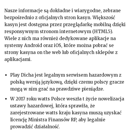
Nasze informacje są dokładne i wiarygodne, zebrane
bezpośrednio z oficjalnych stron kasyn. Większość
kasyn jest dostępna przez przeglądarkę mobilną dzięki
responsywnym stronom internetowym (HTML5).
Wiele z nich ma również dedykowane aplikacje na
systemy Android oraz iOS, które można pobrać se
strony kasyna on the web lub oficjalnych sklepów z
aplikacjami.
Play Dicha jest legalnym serwisem hazardowym z
polską wersją językową, dzięki czemu polscy gracze
mogą w nim grać na prawdziwe pieniądze.
W 2017 roku watts Polsce weszła t życie nowelizacja
ustawy hazardowej, która sprawiła, że
zarejestrowane watts kraju kasyna muszą uzyskać
licencję Ministra Finansów RP, aby legalnie
prowadzić działalność.