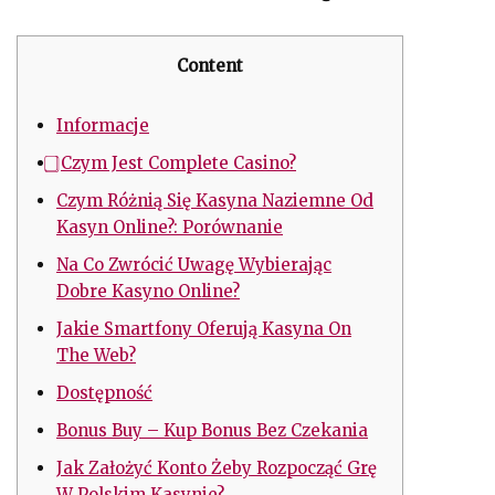
Content
Informacje
⃣ Czym Jest Complete Casino?
Czym Różnią Się Kasyna Naziemne Od
Kasyn Online?: Porównanie
Na Co Zwrócić Uwagę Wybierając
Dobre Kasyno Online?
Jakie Smartfony Oferują Kasyna On
The Web?
Dostępność
Bonus Buy – Kup Bonus Bez Czekania
Jak Założyć Konto Żeby Rozpocząć Grę
W Polskim Kasynie?