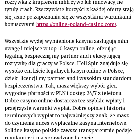
rozrywka z krupierem mhh żywo lub innowacyjne
tytuły crash. Rzeczywiste korzyści z każdej oferty stają
się jasne po zapoznaniu się ze wszystkimi warunkami
bonusowymi
https://online-poland-casino.com/
.
Wszystkie wyżej wymienione kasyna zasługują mhh
uwagę i miejsce w top 10 kasyn online, oferując
legalną, bezpieczną my partner and i ekscytującą
rozrywkę dla graczy w Polsce. Hell Spin znajduje się
wysoko em liście legalnych kasyn online w Polsce,
dzięki licencji my partner and i wysokim standardom
bezpieczeństwa. Tak, masz większy wybór gier,
wygodne płatności w PLN i dostęp 24/7 z telefonu.
Dobre casyno online dostarcza też szybkie wpłaty i
przejrzyste warunki wypłat. Dobre opinie i historia
terminowych wypłat to najważniejszy znak, że masz
do czynienia unces wypłacalne kasyna internetowe.
Solidne kasyno polskie zawsze transparentnie podaje
regulaminy i ma sprawdzone licencje.