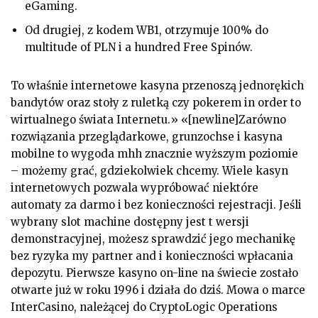
eGaming.
Od drugiej, z kodem WB1, otrzymuje 100% do
multitude of PLN i a hundred Free Spinów.
To właśnie internetowe kasyna przenoszą jednorękich
bandytów oraz stoły z ruletką czy pokerem in order to
wirtualnego świata Internetu.» «[newline]Zarówno
rozwiązania przeglądarkowe, grunzochse i kasyna
mobilne to wygoda mhh znacznie wyższym poziomie
– możemy grać, gdziekolwiek chcemy. Wiele kasyn
internetowych pozwala wypróbować niektóre
automaty za darmo i bez konieczności rejestracji. Jeśli
wybrany slot machine dostępny jest t wersji
demonstracyjnej, możesz sprawdzić jego mechanikę
bez ryzyka my partner and i konieczności wpłacania
depozytu. Pierwsze kasyno on-line na świecie zostało
otwarte już w roku 1996 i działa do dziś. Mowa o marce
InterCasino, należącej do CryptoLogic Operations