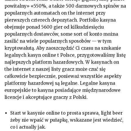
powitalny» «550%, a także 500 darmowych spinów na
popularnych automatach on the internet przy
pierwszych czterech depozytach. Portfolio kasyna
obejmuje ponad 5600 gier od kilkudziesięciu
popularnych dostawców, some sort of konto można
zasilić na wiele popularnych sposobów — w tym
kryptowalutą. Aby zaoszczędzić Ci czasu na szukanie
legalnych kasyn online t Polsce, przygotowaliśmy listę
najlepszych platform hazardowych. W kasynach on
the internet z naszej listy gracz może czuć się
całkowicie bezpiecznie, ponieważ wszystkie aspekty
platformy hazardowej są legalne. Legalne kasyna
europejskie to kasyna posiadające międzynarodowe
licencje i akceptujące graczy z Polski.
Start w kasynie online to prosta sprawa, light beer
żeby nie wpaść w pułapkę, wskazane jest wiedzieć,
co i actually jak.