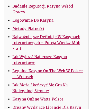
Badanie Reputacji Kasyna Wśród
Graczy
Logowanie Do Kasyna
Metody Płatności
Najważniejsze Definicje W Kasynach
Internetowych – Porcja Wiedzy Mhh
Start
Jak Wybrać Najlepsze Kasyno
Internetowe
Legalne Kasyno On The Web W Polsce
— Wniosek
Jak Może Skończyć Się Gra Na
Nielegalnej Stronie?
Kasyna Online Watts Polsce
Organy Wydające Licencje Dla Kasyn