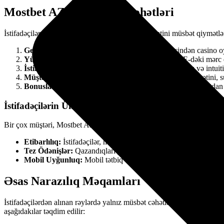
Mostbet AZE-nin Yaxşı Cəhətləri
İstifadəçilər, Mostbet AZE-nin bir neçə xüsusiyyətini müsbət qiymətlən
Geniş Mərc Seçimləri:
İstifadəçilər, idman mərcindən casino oy
Yüksək Qazanc Faizləri:
Müştərilər, Mostbet AZE-dəki mərc qi
İstifadəçi Dostu İnterfeys:
Platformanın sadə dizaynı və intuitiv
Müştəri Dəstəyi:
İstifadəçilər, 24/7 müştəri dəstəyi xidmətini, s
Bonuslar və Promo Təkliflər:
İstifadəçilər, yeni qeydiyyatdan
İstifadəçilərin Ümumi Görüşləri
Bir çox müştəri, Mostbet AZE-dən məmnun qaldıqlarını qeyd edirlər. R
Etibarlılıq:
İstifadəçilər, hesablarının təhlükəsiz olduğunu vurğu
Tez Ödənişlər:
Qazandıqları pulların sürətlə hesablarına keçm
Mobil Uyğunluq:
Mobil tətbiq vasitəsilə asan mərc imkanı da is
Əsas Narazılıq Məqamları
İstifadəçilərdən alınan rəylərdə yalnız müsbət cəhətlər deyil, eyni za
aşağıdakılar təqdim edilir: