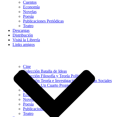
Cuentos
Economía
Novelas
Poesía
Publicaciones Periódicas
Teatro
Descargas
Distribución
Visitá la Librería
Links amigos
Cine
Colección Batalla de Ideas
Colección Filosofía y Teoría Política
Colección Teoría e Investigación en Ciencias Sociales
Colección Un Cuarto Propio
Cuentos
Economía
Novelas
Poesía
Publicaciones Periódicas
Teatro