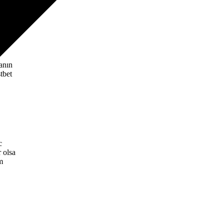
anın
tbet
c
 olsa
m