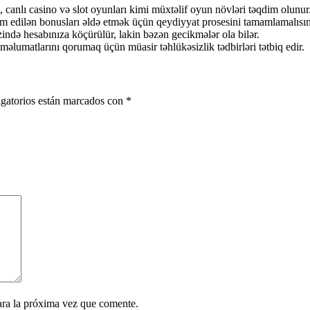
 canlı casino və slot oyunları kimi müxtəlif oyun növləri təqdim olunur
im edilən bonusları əldə etmək üçün qeydiyyat prosesini tamamlamalısın
ində hesabınıza köçürülür, lakin bəzən gecikmələr ola bilər.
məlumatlarını qorumaq üçün müasir təhlükəsizlik tədbirləri tətbiq edir.
gatorios están marcados con
*
ara la próxima vez que comente.