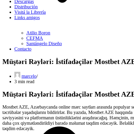
Descargas
Distribución
Visitá la Librería
Links amigos
Atilio Boron
CEFMA
Santángelo Diseño
Contacto
Müştəri Rəyləri: İstifadəçilər Mostbet A
marcelo
3 min read
Müştəri Rəyləri: İstifadəçilər Mostbet A
Mostbet AZE, Azərbaycanda online mərc saytları arasında populyar seçim
təcrübələr yaşadıqlarını bildirirlər. Bu yazıda, Mostbet AZE haqqında 
səviyyəsini və platformanın üstünlüklərini araşdıracağıq. Həmçinin, müş
daha çox qiymətləndirildiyi barədə məlumat təqdim edəcəyik. Beləli
təqdim edəcəyik.