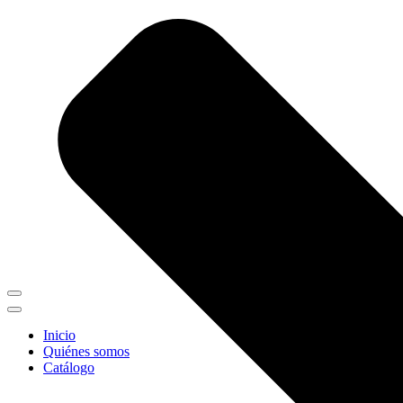
Menú
de
Menú
navegación
de
Inicio
navegación
Quiénes somos
Catálogo