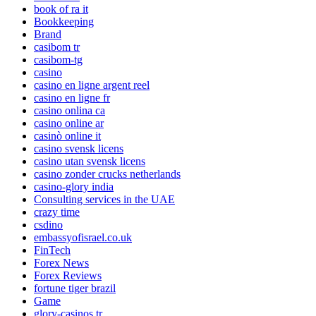
book of ra it
Bookkeeping
Brand
casibom tr
casibom-tg
casino
casino en ligne argent reel
casino en ligne fr
casino onlina ca
casino online ar
casinò online it
casino svensk licens
casino utan svensk licens
casino zonder crucks netherlands
casino-glory india
Consulting services in the UAE
crazy time
csdino
embassyofisrael.co.uk
FinTech
Forex News
Forex Reviews
fortune tiger brazil
Game
glory-casinos tr