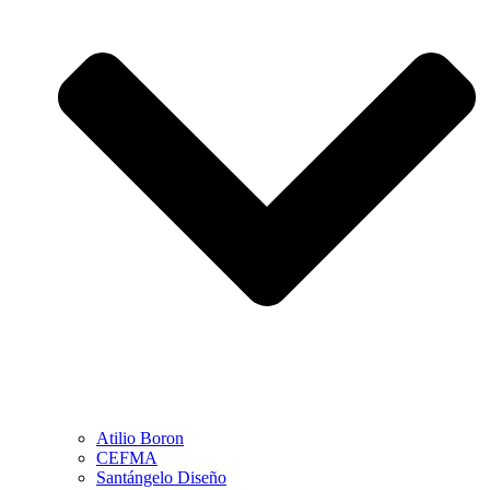
Atilio Boron
CEFMA
Santángelo Diseño