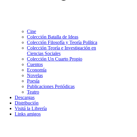
Cine
Colección Batalla de Ideas
Colección Filosofía y Teoría Política
Colección Teoría e Investigación en
Ciencias Sociales
Colección Un Cuarto Propio
Cuentos
Economía
Novelas
Poesía
Publicaciones Periódicas
Teatro
Descargas
Distribución
Visitá la Librería
Links amigos