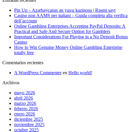
Entradas recientes
Pin Up – Azərbaycanın ən yaxşı kazinosu | Rəsmi sayt
Casino non AAMS per italiani – Guida completa alla verifica
dell’account
Online Gambling Enterprises Accepting PayPal Deposits: A
Practical and Safe And Secure Option for Gamblers
Important Considerations For Playing in a No Deposit Bonus
Casino
How to Win Genuine Money Online Gambling Enterprise
totally free
Comentarios recientes
A WordPress Commenter
en
Hello world!
Archivos
mayo 2026
abril 2026
marzo 2026
febrero 2026
enero 2026
diciembre 2025
noviembre 2025
octubre 2025