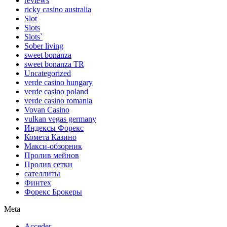
reviews
ricky casino australia
Slot
Slots
Slots`
Sober living
sweet bonanza
sweet bonanza TR
Uncategorized
verde casino hungary
verde casino poland
verde casino romania
Vovan Casino
vulkan vegas germany
Индексы Форекс
Комета Казино
Макси-обзорник
Пролив мейнов
Пролив сетки
сателлиты
Финтех
Форекс Брокеры
Meta
Acceder