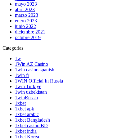
mayo 2023
abril 2023
marzo 2023
enero 2023
junio 2022
diciembre 2021
octubre 2019
Categorías
1w
1Win AZ Casino
1win casino spanish
1win fr
1WIN Official In Russia
1win Turkiye
1win uzbekistan
1winRussia
1xbet
1xbet apk
1xbet arabic
1xbet Bangladesh
1xbet casino BD
1xbet india
1xbet Korea