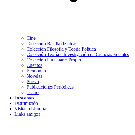
Cine
Colección Batalla de Ideas
Colección Filosofía y Teoría Política
Colección Teoría e Investigación en Ciencias Sociales
Colección Un Cuarto Propio
Cuentos
Economía
Novelas
Poesía
Publicaciones Periódicas
Teatro
Descargas
Distribución
Visitá la Librería
Links amigos