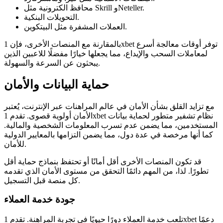
محافظ الكترونية مثل Skrill وNeteller.
التحويلات البنكية.
العملات المشفرة مثل البيتكوين.
بالمقارنة مع المنصات الأخرى، فإن 1xbet توفر أوقات معالجة أسرع
لمعاملات السحب والإيداع، مما يجعلها خيارًا مفضلًا للاعبين الذين
يبحثون عن السرعة والسهولة.
حماية البيانات والأمان
مع تزايد القلق بشأن الأمان في عالم المراهنات عبر الإنترنت، يُعتبر
الأمان أولوية قصوى. تقدم 1xbet نظام تشفير متطور لحماية بيانات
المستخدمين، مما يضمن عدم تسرب المعلومات الشخصية والمالية.
كما أنها مرخصة في عدة دول، مما يضمن التزامها بالمعايير الدولية
للأمان.
قد تكون المنصات الأخرى أقل أمانًا أو تحتفظ بنماذج حماية أقل
تطورًا. لذا، من المهم دائمًا التحقق من مستوى الأمان الذي تقدمه
كل منصة قبل التسجيل.
جودة خدمة العملاء
تلعب خدمة العملاء دورًا حيويًا في تجربة المراهنة. تقدم 1xbet دعمًا