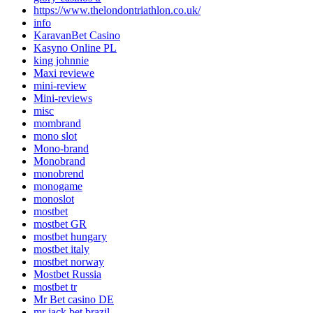
https://www.thelondontriathlon.co.uk/
info
KaravanBet Casino
Kasyno Online PL
king johnnie
Maxi reviewe
mini-review
Mini-reviews
misc
mombrand
mono slot
Mono-brand
Monobrand
monobrend
monogame
monoslot
mostbet
mostbet GR
mostbet hungary
mostbet italy
mostbet norway
Mostbet Russia
mostbet tr
Mr Bet casino DE
mr jack bet brazil