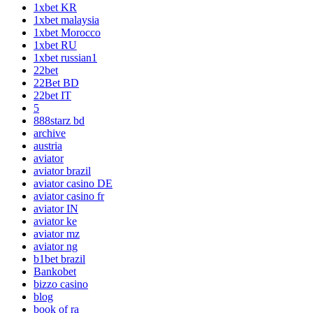
1xbet KR
1xbet malaysia
1xbet Morocco
1xbet RU
1xbet russian1
22bet
22Bet BD
22bet IT
5
888starz bd
archive
austria
aviator
aviator brazil
aviator casino DE
aviator casino fr
aviator IN
aviator ke
aviator mz
aviator ng
b1bet brazil
Bankobet
bizzo casino
blog
book of ra