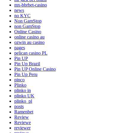
mx-bbrbet-casino
news
no KYC
Non GamStop
non GamStop
Online Casino
online casino au
ozwin au casino
pages
pelican casino PL
Pin UP
Pin Up Brazil
Pin UP Online Casino
Pin Up Peru
pinco
Plinko
plinko in
plinko UK
plinko_pl
posts
Ramenbet
Review
Reviewe
reviewer