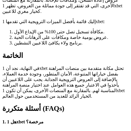
عروض إعادة الشحن، ومكافآت للإحالة. بالمقارنة مع المنصات
الأخرى، التي قد تفتقر إلى جودة مماثلة من العروض، تظهر 1xbet
كخيار مغري للاعبين.
إليك قائمة بأفضل الميزات الترويجية التي تقدمها 1xbet:
مكافأة تسجيل تصل حتى 100% من الإيداع الأول.
عروض يومية خاصة ومكافآت على الرهانات الحية.
برنامج ولاء يكافئ اللاعبين النشطين.
الخاتمة
في النهاية، نجد أن 1xbet تحتل مكانة متقدمة بين منصات المراهنة
بفضل خياراتها المتنوعة، الأمان المتطور، وجودة خدمة العملاء،
بالإضافة إلى العروض الترويجية الجذابة. يجب على اللاعبين أن
يأخذوا في الاعتبار جميع هذه العوامل عند اختيار منصة المراهنة
المناسبة لهم. بالمقارنة مع المنصات الأخرى، يمكن أن تكون 1xbet
الخيار الرائد للعديد من المستخدمين حول العالم.
أسئلة متكررة (FAQs)
1. هل 1xbet مرخصة؟