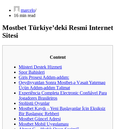
marcelo
16 min read
Mostbet Türkiye’deki Resmi Internet
Sitesi
Content
Müşteri Destek Hizmeti
Spor Bahisleri
Giriş Prosesi Addım-addım:
Qeydiyyatdan Sonra Mostbet-ə Vəsait Yatırmaq
Üçün Addım-addım Təlimat
Experiência Completa Electronic Confiável Para
Jogadores Brasileiros
Stolüstü Oyunlar
Mostbet Kaydı – Yeni Başlayanlar İçin Eksiksiz
Bir Başlangıç Rehberi
Mostbet Güncel Adresi
Mostbet Mobil Uygulaması