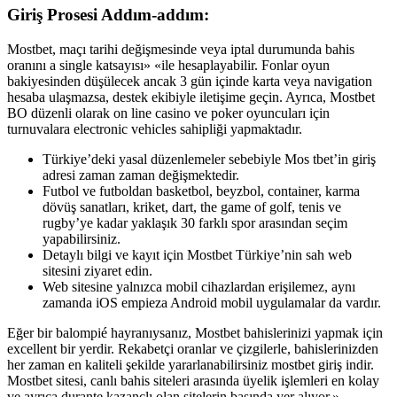
Giriş Prosesi Addım-addım:
Mostbet, maçı tarihi değişmesinde veya iptal durumunda bahis
oranını a single katsayısı» «ile hesaplayabilir. Fonlar oyun
bakiyesinden düşülecek ancak 3 gün içinde karta veya navigation
hesaba ulaşmazsa, destek ekibiyle iletişime geçin. Ayrıca, Mostbet
BO düzenli olarak on line casino ve poker oyuncuları için
turnuvalara electronic vehicles sahipliği yapmaktadır.
Türkiye’deki yasal düzenlemeler sebebiyle Mos tbet’in giriş
adresi zaman zaman değişmektedir.
Futbol ve futboldan basketbol, ​​beyzbol, container, karma
dövüş sanatları, kriket, dart, the game of golf, tenis ve
rugby’ye kadar yaklaşık 30 farklı spor arasından seçim
yapabilirsiniz.
Detaylı bilgi ve kayıt için Mostbet Türkiye’nin sah web
sitesini ziyaret edin.
Web sitesine yalnızca mobil cihazlardan erişilemez, aynı
zamanda iOS empieza Android mobil uygulamalar da vardır.
Eğer bir balompié hayranıysanız, Mostbet bahislerinizi yapmak için
excellent bir yerdir. Rekabetçi oranlar ve çizgilerle, bahislerinizden
her zaman en kaliteli şekilde yararlanabilirsiniz mostbet giriş indir.
Mostbet sitesi, canlı bahis siteleri arasında üyelik işlemleri en kolay
ve ayrıca durante kazançlı olan sitelerin başında yer alıyor.»