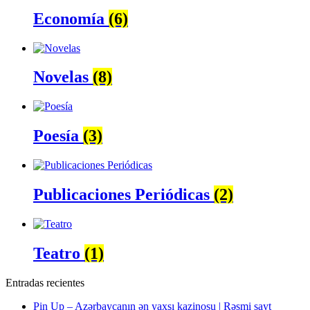
Economía
(6)
Novelas
(8)
Poesía
(3)
Publicaciones Periódicas
(2)
Teatro
(1)
Entradas recientes
Pin Up – Azərbaycanın ən yaxşı kazinosu | Rəsmi sayt