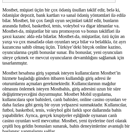
Mostbet, müştəri üçün bir çox ödəniş üsulları təklif edir, belə ki,
ödənişlər depozit, bank kartları və sanal ödəniş yöntəmləri ilə edilə
bilər. Mostbet, bir çox fərqli oyun seçimləri təklif edir, bunların
arasında futbol, basketbol, tenis, voleybol və digər idmanlar va.
Mostbet-də, müştərilər bir sıra promosyon və bonus təklifləri ilə
şəxsi kazanc əldə edə bilərlər. Mostbet-də, müştərilər, özü üçün ən
yaxşı və çox məsafədə olan oyunları seçə bilər və beləliklə, öz ayrı
kazancına sahib olmaq üçün. Türkiye’deki birçok online kazino,
oyuncularına çeşitli bonuslar sunar. Bu bonuslar, yeni oyuncuları
siteye çekmek ve mevcut oyuncuların devamlılığını sağlamak için
tasarlanmıştır.
Mostbet hesabına giriş yapmak isteyen kullanıcıların Mostbet’in
hizmete başladığı günden itibaren kullandığı giriş adresi ile
oturumlarını açmaları gerekmektedir. Kullanıcılarının mağdur
olmasını önlemek isteyen Mostbahis, giriş adresini uzun bir süre
değiştirmeyeceğini duyurmuştur. Mostbet Mobil uygulama,
kullanıcılara spor bahisleri, canlı bahisler, online casino oyunları ve
daha fazlası gibi geniş bir oyun yelpazesi sunmaktadır. Kullanıcılar,
futbol, ​​basketbol, ​​tenis, voleybol gibi farklı spor dallarında bahis
yapabilirler. Ayrıca, gerçek krupiyeler eşliğinde oynanan canlı
casino oyunları weil mevcuttur. Mostbet, yeni üyelerine özel olarak
çeşitli hoş geldin bonusları sunarak, bahis deneyimlerine avantajlı bir
başlangıç yapmalarını sağlar.