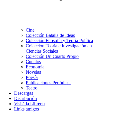
Cine
Colección Batalla de Ideas
Colección Filosofía y Teoría Política
Colección Teoría e Investigación en
Ciencias Sociales
Colección Un Cuarto Propio
Cuentos
Economía
Novelas
Poesía
Publicaciones Periódicas
Teatro
Descargas
Distribución
Visitá la Librería
Links amigos