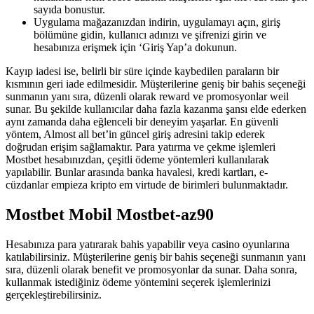
sayıda bonustur.
Uygulama mağazanızdan indirin, uygulamayı açın, giriş
bölümüne gidin, kullanıcı adınızı ve şifrenizi girin ve
hesabınıza erişmek için ‘Giriş Yap’a dokunun.
Kayıp iadesi ise, belirli bir süre içinde kaybedilen paraların bir
kısmının geri iade edilmesidir. Müşterilerine geniş bir bahis seçeneği
sunmanın yanı sıra, düzenli olarak reward ve promosyonlar weil
sunar. Bu şekilde kullanıcılar daha fazla kazanma şansı elde ederken
aynı zamanda daha eğlenceli bir deneyim yaşarlar. En güvenli
yöntem, Almost all bet’in güncel giriş adresini takip ederek
doğrudan erişim sağlamaktır. Para yatırma ve çekme işlemleri
Mostbet hesabınızdan, çeşitli ödeme yöntemleri kullanılarak
yapılabilir. Bunlar arasında banka havalesi, kredi kartları, e-
cüzdanlar empieza kripto em virtude de birimleri bulunmaktadır.
Mostbet Mobil Mostbet-az90
Hesabınıza para yatırarak bahis yapabilir veya casino oyunlarına
katılabilirsiniz. Müşterilerine geniş bir bahis seçeneği sunmanın yanı
sıra, düzenli olarak benefit ve promosyonlar da sunar. Daha sonra,
kullanmak istediğiniz ödeme yöntemini seçerek işlemlerinizi
gerçekleştirebilirsiniz.