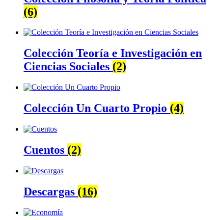
(6)
Colección Teoría e Investigación en
Ciencias Sociales
(2)
Colección Un Cuarto Propio
(4)
Cuentos
(2)
Descargas
(16)