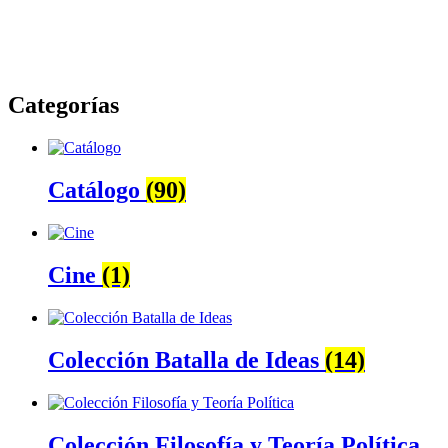
Categorías
Catálogo
(90)
Cine
(1)
Colección Batalla de Ideas
(14)
Colección Filosofía y Teoría Política