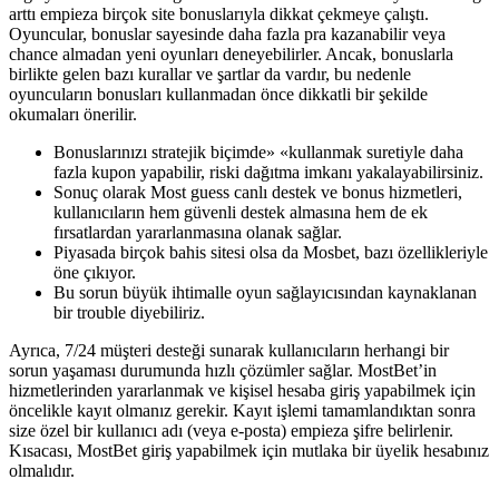
arttı empieza birçok site bonuslarıyla dikkat çekmeye çalıştı.
Oyuncular, bonuslar sayesinde daha fazla pra kazanabilir veya
chance almadan yeni oyunları deneyebilirler. Ancak, bonuslarla
birlikte gelen bazı kurallar ve şartlar da vardır, bu nedenle
oyuncuların bonusları kullanmadan önce dikkatli bir şekilde
okumaları önerilir.
Bonuslarınızı stratejik biçimde» «kullanmak suretiyle daha
fazla kupon yapabilir, riski dağıtma imkanı yakalayabilirsiniz.
Sonuç olarak Most guess canlı destek ve bonus hizmetleri,
kullanıcıların hem güvenli destek almasına hem de ek
fırsatlardan yararlanmasına olanak sağlar.
Piyasada birçok bahis sitesi olsa da Mosbet, bazı özellikleriyle
öne çıkıyor.
Bu sorun büyük ihtimalle oyun sağlayıcısından kaynaklanan
bir trouble diyebiliriz.
Ayrıca, 7/24 müşteri desteği sunarak kullanıcıların herhangi bir
sorun yaşaması durumunda hızlı çözümler sağlar. MostBet’in
hizmetlerinden yararlanmak ve kişisel hesaba giriş yapabilmek için
öncelikle kayıt olmanız gerekir. Kayıt işlemi tamamlandıktan sonra
size özel bir kullanıcı adı (veya e-posta) empieza şifre belirlenir.
Kısacası, MostBet giriş yapabilmek için mutlaka bir üyelik hesabınız
olmalıdır.