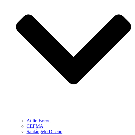
Atilio Boron
CEFMA
Santángelo Diseño