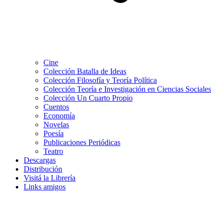
Cine
Colección Batalla de Ideas
Colección Filosofía y Teoría Política
Colección Teoría e Investigación en Ciencias Sociales
Colección Un Cuarto Propio
Cuentos
Economía
Novelas
Poesía
Publicaciones Periódicas
Teatro
Descargas
Distribución
Visitá la Librería
Links amigos