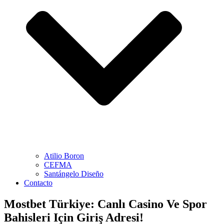
Atilio Boron
CEFMA
Santángelo Diseño
Contacto
Mostbet Türkiye: Canlı Casino Ve Spor
Bahisleri Için Giriş Adresi!