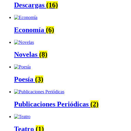
Descargas
(16)
Economía
(6)
Novelas
(8)
Poesía
(3)
Publicaciones Periódicas
(2)
Teatro
(1)