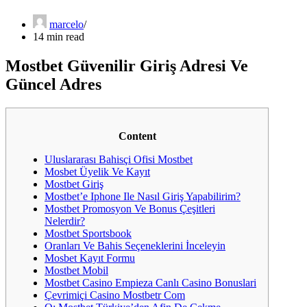
marcelo
14 min read
Mostbet Güvenilir Giriş Adresi Ve
Güncel Adres
Content
Uluslararası Bahisçi Ofisi Mostbet
Mosbet Üyelik Ve Kayıt
Mostbet Giriş
Mostbet’e Iphone Ile Nasıl Giriş Yapabilirim?
Mostbet Promosyon Ve Bonus Çeşitleri
Nelerdir?
Mostbet Sportsbook
Oranları Ve Bahis Seçeneklerini İnceleyin
Mosbet Kayıt Formu
Mostbet Mobil
Mostbet Casino Empieza Canlı Casino Bonuslari
Çevrimiçi Casino Mostbetr Com