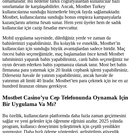
olmamasıdır. Bu nedenle farklı coğrafyalardan kullanıcılar bazı
sınırlamalar ile karşılaşabilirler. Ancak, Mostbet Turkey
kullanıcılarına sunduğu hizmetlerle birçok fayda sağlamaktadır.
Mostbet, kullanıcılarına sunduğu bonus empieza kampanyalarla
kazançlarını artırma fırsatı sunar. Hem yeni üyeler hem de sadık
kullanıcılar için cazip fırsatlar mevcuttur.
Mobil uygulama sayesinde, dilediğiniz yerde ve zaman da
bahislerinizi yapabilirsiniz. Bu kolaylık ve esneklik, Mostbet’in
kullanıcıları için sunduğu büyük avantajlardan sadece biridir. Maç
öncesi bahis seçeneğimizle, maç başlamadan önce kendi Mostbet
tahmininizi yaparak bahis yapabilirsiniz, canlı bahis seçeneğimiz ise
oyun devam ederken bahis yapmanıza olanak tanır. Most bet bahis
firmasına para yatırmak için 20 liralık cepbank işlemi yapabilirsiniz.
Dilerseniz havale ile yatırım yapabilirsiniz, ancak havale ile
yatırımın alt limiti 40 liradır. Mostbet’ten para çekmek için ise en az
hundred liranızın olması gerekiyor.
Mostbet Casino’yu Cep Telefonunda Oynamak Için
Bir Uygulama Va Mı?
Bu özellik, kullanıcıların platformda daha fazla zaman geçirmesini
sağlar ve yeni gelenler için öğrenme eğrisini azaltır. 2025 yılında
program, kullanıcı deneyimini iyileştirmek için çeşitli yenilikler
sunmuştur. Daha hızlı ödeme yöntemleri, geliştirilmiş güvenlik