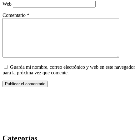
Web
Comentario
*
Guarda mi nombre, correo electrónico y web en este navegador
para la próxima vez que comente.
Categorías