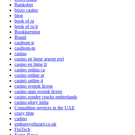
Bankobet
bizzo casino
blog
book of ra
book of ra it
Bookkeeping
Brand
casibom tr
casibom-tg
casino
casino en ligne argent reel
casino en ligne fr
casino onlina ca
casino online ar
casinò online it
casino svensk licens
casino utan svensk licens
casino zonder crucks netherlands
casino-glory india
Consulting services in the UAE
crazy time
csdino
embassyofisrael.co.uk
FinTech
Forex News