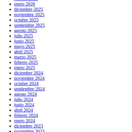
enero 2026
diciembre 2025
noviembre 2025
octubre 2025
septiembre 2025
agosto 2025
julio 2025
junio 2025
mayo 2025
abril 2025
marzo 2025
febrero 2025
enero 2025
diciembre 2024
noviembre 2024
octubre 2024
septiembre 2024
agosto 2024
julio 2024
junio 2024
abril 2024
febrero 2024
enero 2024
diciembre 2023
noviembre 2023