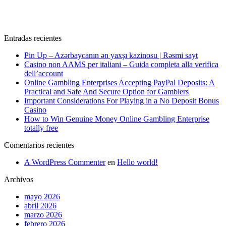
Entradas recientes
Pin Up – Azərbaycanın ən yaxşı kazinosu | Rəsmi sayt
Casino non AAMS per italiani – Guida completa alla verifica
dell’account
Online Gambling Enterprises Accepting PayPal Deposits: A
Practical and Safe And Secure Option for Gamblers
Important Considerations For Playing in a No Deposit Bonus
Casino
How to Win Genuine Money Online Gambling Enterprise
totally free
Comentarios recientes
A WordPress Commenter
en
Hello world!
Archivos
mayo 2026
abril 2026
marzo 2026
febrero 2026