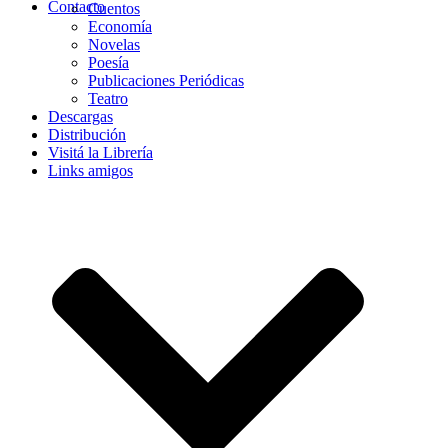
Contacto
Cuentos
Economía
Novelas
Poesía
Publicaciones Periódicas
Teatro
Descargas
Distribución
Visitá la Librería
Links amigos