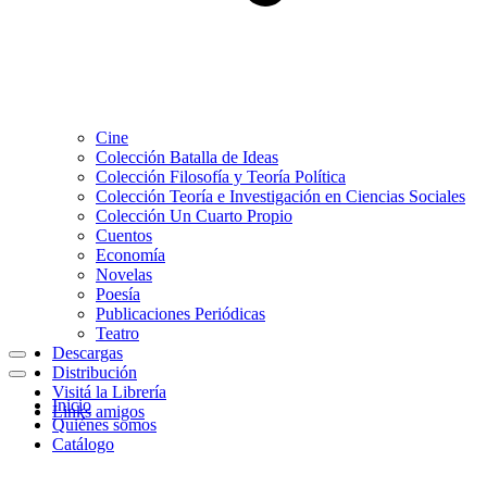
Cine
Colección Batalla de Ideas
Colección Filosofía y Teoría Política
Colección Teoría e Investigación en Ciencias Sociales
Colección Un Cuarto Propio
Cuentos
Economía
Novelas
Poesía
Publicaciones Periódicas
Teatro
Descargas
Menú
Distribución
de
Menú
Visitá la Librería
navegación
de
Inicio
Links amigos
navegación
Quiénes somos
Catálogo