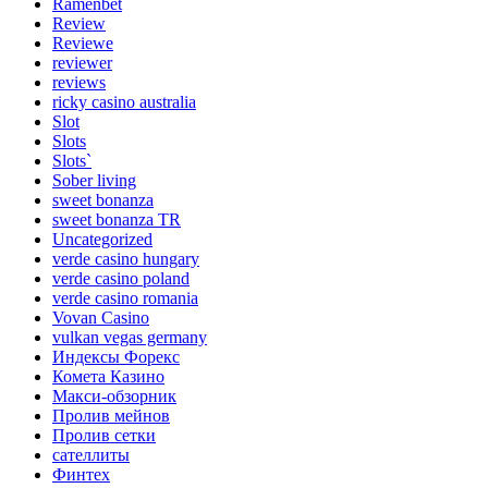
Ramenbet
Review
Reviewe
reviewer
reviews
ricky casino australia
Slot
Slots
Slots`
Sober living
sweet bonanza
sweet bonanza TR
Uncategorized
verde casino hungary
verde casino poland
verde casino romania
Vovan Casino
vulkan vegas germany
Индексы Форекс
Комета Казино
Макси-обзорник
Пролив мейнов
Пролив сетки
сателлиты
Финтех