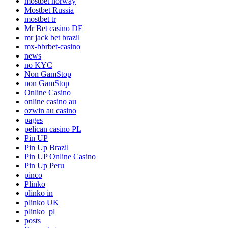
mostbet norway
Mostbet Russia
mostbet tr
Mr Bet casino DE
mr jack bet brazil
mx-bbrbet-casino
news
no KYC
Non GamStop
non GamStop
Online Casino
online casino au
ozwin au casino
pages
pelican casino PL
Pin UP
Pin Up Brazil
Pin UP Online Casino
Pin Up Peru
pinco
Plinko
plinko in
plinko UK
plinko_pl
posts