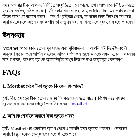
যখন আপনার টাকা আপনার নির্বাচিত পদ্ধতিতে চলে আসে, তখন আপনাকে নিশ্চিত করতে
হবে যে সবকিছু সঠিক আছে। যদি কোন সমস্যা হয়, তাহলে Mostbet এর গ্রাহক সেবা
টিমের সাথে যোগাযোগ করুন। সম্পূর্ণ প্রক্রিয়া শেষে, আপানার টাকা নিরাপদে আপনার
অ্যাকাউন্টে চলে আসে এবং আপনি তা দৈনন্দিন খরচ বা বিনিয়োগে ব্যবহার করতে পারবেন।
উপসংহার
Mostbet থেকে টাকা তোলা খুব সহজ এবং সুবিধাজনক। আপনি যদি নির্দেশিকাগুলি
অনুসরণ করেন তবে আপনি সহজেই আপনার উপার্জন তুলে আনতে সক্ষম হবেন। সবসময়
মনে রাখবেন, আপনার ব্যাংক অ্যাকাউন্টের তথ্য নিরাপদ রাখা অত্যন্ত গুরুত্বপূর্ণ।
FAQs
1. Mostbet থেকে টাকা তুলতে কি কোন ফি আছে?
হ্যাঁ, কিছু ক্ষেত্রে টাকা তোলার জন্য ফি প্রযোজ্য হতে পারে। বিশেষ করে ব্যাঙ্ক
ট্রান্সফার বা অন্যান্য পেমেন্ট পদ্ধতির জন্য।
mostbet
2. আমি কি মোবাইল অ্যাপে টাকা তুলতে পারব?
হ্যাঁ, Mostbet এর মোবাইল অ্যাপ থেকেও আপনি টাকা তুলতে পারবেন। মোবাইল
অ্যাপের ইন্টারফেস ডেস্কটপের মতোই হতে পারে।