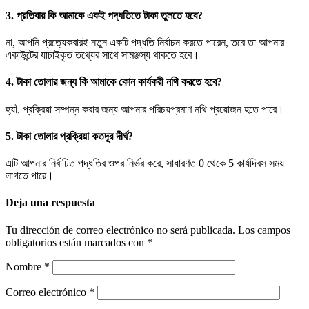
3. প্রতিবার কি আমাকে একই পদ্ধতিতে টাকা তুলতে হবে?
না, আপনি প্রত্যেকবারই নতুন একটি পদ্ধতি নির্বাচন করতে পারেন, তবে তা আপনার
একাউন্টের যাচাইকৃত তথ্যের সাথে সামঞ্জস্য থাকতে হবে।
4. টাকা তোলার জন্য কি আমাকে কোন কার্যকরী নথি করতে হবে?
হ্যাঁ, প্রক্রিয়া সম্পন্ন করার জন্য আপনার পরিচয়প্রমাণ নথি প্রয়োজন হতে পারে।
5. টাকা তোলার প্রক্রিয়া কতদূর দীর্ঘ?
এটি আপনার নির্বাচিত পদ্ধতির ওপর নির্ভর করে, সাধারণত 0 থেকে 5 কার্যদিবস সময়
লাগতে পারে।
Deja una respuesta
Tu dirección de correo electrónico no será publicada.
Los campos
obligatorios están marcados con
*
Nombre
*
Correo electrónico
*