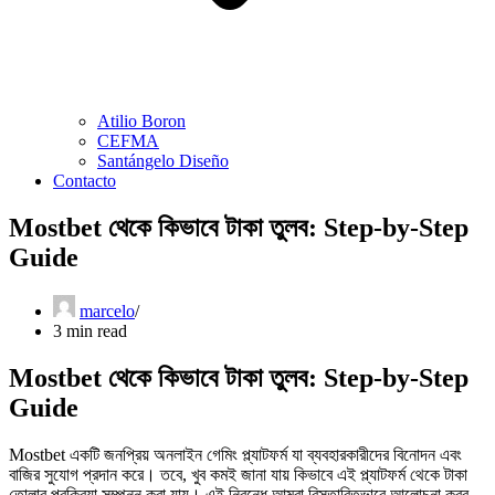
Atilio Boron
CEFMA
Santángelo Diseño
Contacto
Mostbet থেকে কিভাবে টাকা তুলব: Step-by-Step
Guide
marcelo
3 min read
Mostbet থেকে কিভাবে টাকা তুলব: Step-by-Step
Guide
Mostbet একটি জনপ্রিয় অনলাইন গেমিং প্ল্যাটফর্ম যা ব্যবহারকারীদের বিনোদন এবং
বাজির সুযোগ প্রদান করে। তবে, খুব কমই জানা যায় কিভাবে এই প্ল্যাটফর্ম থেকে টাকা
তোলার প্রক্রিয়া সম্পন্ন করা যায়। এই নিবন্ধে আমরা বিস্তারিতভাবে আলোচনা করব