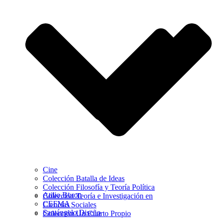
Cine
Colección Batalla de Ideas
Colección Filosofía y Teoría Política
Atilio Boron
Colección Teoría e Investigación en
CEFMA
Ciencias Sociales
Santángelo Diseño
Colección Un Cuarto Propio