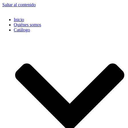
Saltar al contenido
Inicio
Quiénes somos
Catálogo