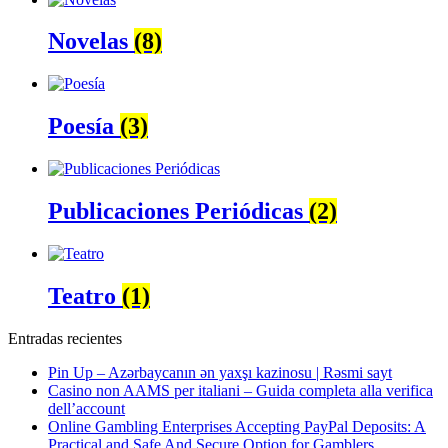
Novelas
(8)
Poesía
(3)
Publicaciones Periódicas
(2)
Teatro
(1)
Entradas recientes
Pin Up – Azərbaycanın ən yaxşı kazinosu | Rəsmi sayt
Casino non AAMS per italiani – Guida completa alla verifica
dell’account
Online Gambling Enterprises Accepting PayPal Deposits: A
Practical and Safe And Secure Option for Gamblers