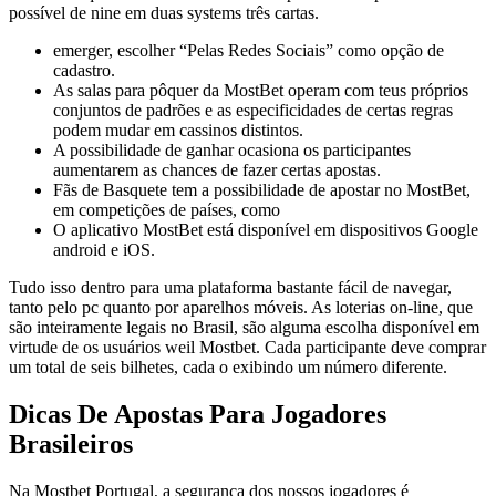
possível de nine em duas systems três cartas.
emerger, escolher “Pelas Redes Sociais” como opção de
cadastro.
As salas para pôquer da MostBet operam com teus próprios
conjuntos de padrões e as especificidades de certas regras
podem mudar em cassinos distintos.
A possibilidade de ganhar ocasiona os participantes
aumentarem as chances de fazer certas apostas.
Fãs de Basquete tem a possibilidade de apostar no MostBet,
em competições de países, como
O aplicativo MostBet está disponível em dispositivos Google
android e iOS.
Tudo isso dentro para uma plataforma bastante fácil de navegar,
tanto pelo pc quanto por aparelhos móveis. As loterias on-line, que
são inteiramente legais no Brasil, são alguma escolha disponível em
virtude de os usuários weil Mostbet. Cada participante deve comprar
um total de seis bilhetes, cada o exibindo um número diferente.
Dicas De Apostas Para Jogadores
Brasileiros
Na Mostbet Portugal, a segurança dos nossos jogadores é