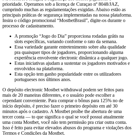
prioridade. Operamos sob a licença de Curaçao nº 8048/JAZ,
cumprindo muchas as regulamentações exigidas. Abaixo estão as
principais práticas de segurança implementadas na nossa plataforma.
Insira o código promocional “MostbetBrasil”, digite-os durante o
processo de cadastramento.
A promoção “Jogo do Dia” proporciona rodadas grátis na
slots específicas, variando conforme o rato da semana.
Essa variedade garante entretenimento sobre alta qualidade
pra quaisquer tipos de jogadores, proporcionando alguma
experiência envolvente electronic dinâmica a qualquer jogo.
Estas iniciativas ajudam a sustentar os jogadores motivados e
envolvidos na plataforma.
Esta opção tem ganho popularidade entre os utilizadores
portugueses nos últimos anos.
O depósito electronic Mostbet withdrawal podem ser feitos para
mais de 20 maneiras diferentes, e o usuário pode escolher a
cependant conveniente. Para comprar o bônus para 125% no de
início depósito, é preciso fazer o primeiro depósito em até 30
minutos após o cadastro. A Mostbet proíbe the abertura de uma
tercer conta — to que significa o qual se você possui atualmente
uma conta Mostbet, você não tem permissão pra criar outra conta.
Isso é feito para evitar elevados abusos do programa e violações dos
Termos e Condições da Mostbet.