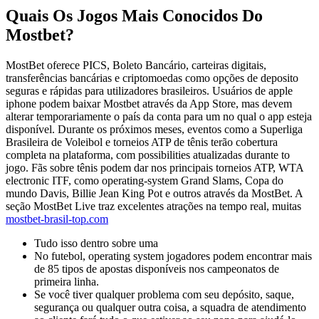
Quais Os Jogos Mais Conocidos Do
Mostbet?
MostBet oferece PICS, Boleto Bancário, carteiras digitais,
transferências bancárias e criptomoedas como opções de deposito
seguras e rápidas para utilizadores brasileiros. Usuários de apple
iphone podem baixar Mostbet através da App Store, mas devem
alterar temporariamente o país da conta para um no qual o app esteja
disponível. Durante os próximos meses, eventos como a Superliga
Brasileira de Voleibol e torneios ATP de tênis terão cobertura
completa na plataforma, com possibilities atualizadas durante to
jogo. Fãs sobre tênis podem dar nos principais torneios ATP, WTA
electronic ITF, como operating-system Grand Slams, Copa do
mundo Davis, Billie Jean King Pot e outros através da MostBet. A
seção MostBet Live traz excelentes atrações na tempo real, muitas
mostbet-brasil-top.com
Tudo isso dentro sobre uma
No futebol, operating system jogadores podem encontrar mais
de 85 tipos de apostas disponíveis nos campeonatos de
primeira linha.
Se você tiver qualquer problema com seu depósito, saque,
segurança ou qualquer outra coisa, a squadra de atendimento