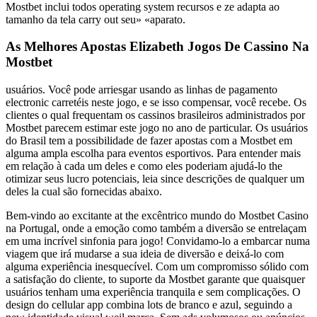
Mostbet inclui todos operating system recursos e ze adapta ao
tamanho da tela carry out seu» «aparato.
As Melhores Apostas Elizabeth Jogos De Cassino Na
Mostbet
usuários. Você pode arriesgar usando as linhas de pagamento
electronic carretéis neste jogo, e se isso compensar, você recebe. Os
clientes o qual frequentam os cassinos brasileiros administrados por
Mostbet parecem estimar este jogo no ano de particular. Os usuários
do Brasil tem a possibilidade de fazer apostas com a Mostbet em
alguma ampla escolha para eventos esportivos. Para entender mais
em relação à cada um deles e como eles poderiam ajudá-lo the
otimizar seus lucro potenciais, leia since descrições de qualquer um
deles la cual são fornecidas abaixo.
Bem-vindo ao excitante at the excêntrico mundo do Mostbet Casino
na Portugal, onde a emoção como também a diversão se entrelaçam
em uma incrível sinfonia para jogo! Convidamo-lo a embarcar numa
viagem que irá mudarse a sua ideia de diversão e deixá-lo com
alguma experiência inesquecível. Com um compromisso sólido com
a satisfação do cliente, to suporte da Mostbet garante que quaisquer
usuários tenham uma experiência tranquila e sem complicações. O
design do cellular app combina lots de branco e azul, seguindo a