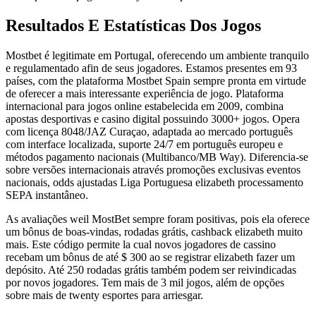
Resultados E Estatísticas Dos Jogos
Mostbet é legitimate em Portugal, oferecendo um ambiente tranquilo
e regulamentado afin de seus jogadores. Estamos presentes em 93
países, com the plataforma Mostbet Spain sempre pronta em virtude
de oferecer a mais interessante experiência de jogo. Plataforma
internacional para jogos online estabelecida em 2009, combina
apostas desportivas e casino digital possuindo 3000+ jogos. Opera
com licença 8048/JAZ Curaçao, adaptada ao mercado português
com interface localizada, suporte 24/7 em português europeu e
métodos pagamento nacionais (Multibanco/MB Way). Diferencia-se
sobre versões internacionais através promoções exclusivas eventos
nacionais, odds ajustadas Liga Portuguesa elizabeth processamento
SEPA instantâneo.
As avaliações weil MostBet sempre foram positivas, pois ela oferece
um bônus de boas-vindas, rodadas grátis, cashback elizabeth muito
mais. Este código permite la cual novos jogadores de cassino
recebam um bônus de até $ 300 ao se registrar elizabeth fazer um
depósito. Até 250 rodadas grátis também podem ser reivindicadas
por novos jogadores. Tem mais de 3 mil jogos, além de opções
sobre mais de twenty esportes para arriesgar.