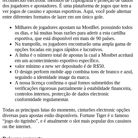
reconhecido electronic métodos de criptografia e proteção de dados
dos jogadores e apostadores. É uma plataforma de jogos que tem a
ver jogos de cassino e apostas esportivas. Aqui, você pode alternar
entre diferentes formatos de lazer em um único gole.
Milhares de jogadores apostam na MostBet. possuindo todos
os dias, e há muitas boas razões para aderir a esta cartilha
esportiva, que está disponível em mais de 90 países.
Na trampolín, os jogadores encontrarão uma ampla gama de
opções focadas em jogos rápidos e lucrativos.
A linha é o número total de apostas la cual a Mostbet aceitará
em um acontecimiento esportivo específico.
valor mínimo a new ser depositado é de R$50.
O design perform mobile app combina tons de branco e azul,
seguindo a identidade image da marca.
A nossa licença confirma o qual fomos submetidos the
verificações rigorosas parzialmente à estabilidade financeira,
controlos internos, protecção de dados electronic
conformidade regulamentar.
Todas as principais lutas do momento, cinturões electronic opções
diversas para apostas estão disponíveis. Fortune Tiger é o famoso
“jogo do tigrinho”, e é atualmente o slot mais popular dos cassinos
on the internet.