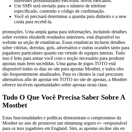
diferentes probabilidades electronic novos mercados.
Um SMS será enviado para o número de telefone
especificado, contendo o código de confirmação.
Você só precisará determinar a quantia para dinheiro e a new
conta para recebê-la.
promoções. Uma ampla gama para informações, incluindo detalhes
sobre eventos elizabeth resultados anteriores, está disponível no
website na seção de estatísticas. Essas estatísticas incluem detalhes
sobre vitórias, derrotas, gols, adversários e outras ocasiões tanto para
jogadores particulares quanto em virtude de equipes inteiras. Tudo
isso é feito para armar você com o noção necessário para produzir
apostas mais bem sucedidas. Uma gama de jogos TOTO está
disponível todos os dias no site para apostas Mostbet, e todos eles
são frequentemente atualizados. Para os clientes la cual procuram
alternativas afin de apostar em TOTO no site de apostas, a Mostbet
oferece incríveis oportunidades sobre apostas nesta clase.
Tudo O Que Você Precisa Saber Sobre A
Mostbet
Estas funcionalidades e políticas demonstram o compromisso da
Mostbet no ano de promover um stimmung seguro e» «responsável
para os teus jogadores em England. Sim, as apostas on-line são en