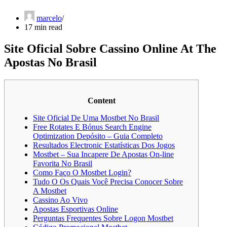
marcelo
17 min read
Site Oficial Sobre Cassino Online At The
Apostas No Brasil
Content
Site Oficial De Uma Mostbet No Brasil
Free Rotates E Bónus Search Engine
Optimization Depósito – Guia Completo
Resultados Electronic Estatísticas Dos Jogos
Mostbet – Sua Incapere De Apostas On-line
Favorita No Brasil
Como Faço O Mostbet Login?
Tudo O Os Quais Você Precisa Conocer Sobre
A Mostbet
Cassino Ao Vivo
Apostas Esportivas Online
Perguntas Frequentes Sobre Logon Mostbet