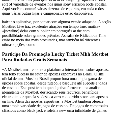
sort of variedade de eventos nos quais sony ericsson pode apostar.
Aqui você encontrará várias dezenas de esportes, em cada o dos
quais várias outras ligas e campeonatos estão disponíveis.
baixar o aplicativo, por contar com alguma versão adaptada. A seção
MostBet Live traz excelentes atrações em tempo true, muitas»
«[newline] delas com supplier em português at the com
possibilidade sobre grandes prêmios. As salas de Ridiculous Time
estão no meio das mais procuradas, mas também há diferentes
ótimas opções, como
Participe Da Promoção Lucky Ticket Mhh Mostbet
Para Rodadas Grátis Semanais
«A Mostbet, uma renomada plataforma internacional sobre apostas,
tem feito sucesso no setor de apostas esportivas no Brasil. O site
oficial de uma Mostbet Brasil proporciona uma ampla gama de
opções sobre apostas, desde futebol e basquete até eSports e jogos
de cassino. Este post tem lo que objetivo fornecer uma análise
abrangente da Mostbet, destacando seus recursos, benefícios
electronic por que ela se destaca zero concorrido setor para apostas
on-line. Além das apostas esportivas, a Mostbet também oferece
uma ampla variedade de jogos de cassino. De jogos de comensales
clássicos como black jack e roleta a new uma infinidade de games