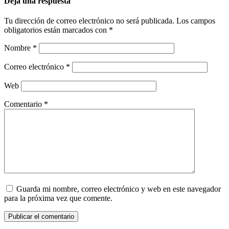
Deja una respuesta
Tu dirección de correo electrónico no será publicada.
Los campos
obligatorios están marcados con
*
Nombre
*
Correo electrónico
*
Web
Comentario
*
Guarda mi nombre, correo electrónico y web en este navegador
para la próxima vez que comente.