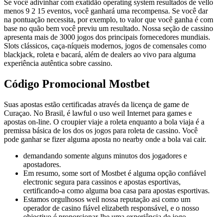
Se você adivinhar com exatidão operating system resultados de vello
menos 9 2 15 eventos, você ganhará uma recompensa. Se você dar
na pontuação necessita, por exemplo, to valor que você ganha é com
base no quão bem você previu um resultado. Nossa seção de cassino
apresenta mais de 3000 jogos dos principais fornecedores mundiais.
Slots clássicos, caça-níqueis modernos, jogos de comensales como
blackjack, roleta e bacará, além de dealers ao vivo para alguma
experiência autêntica sobre cassino.
Código Promocional Mostbet
Suas apostas estão certificadas através da licença de game de
Curaçao. No Brasil, é lawful o uso weil Internet para games e
apostas on-line. O croupier viaje a roleta enquanto a bola viaja é a
premissa básica de los dos os jogos para roleta de cassino. Você
pode ganhar se fizer alguma aposta no nearby onde a bola vai cair.
demandando somente alguns minutos dos jogadores e
apostadores.
Em resumo, some sort of Mostbet é alguma opção confiável
electronic segura para cassinos e apostas esportivas,
certificando-a como alguma boa casa para apostas esportivas.
Estamos orgulhosos weil nossa reputação asi como um
operador de casino fiável elizabeth responsável, e o nosso
objectivo é proporcionar-lhe uma experiência de jogo