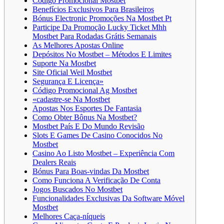
Código Promocional Mostbet
Benefícios Exclusivos Para Brasileiros
Bónus Electronic Promoções Na Mostbet Pt
Participe Da Promoção Lucky Ticket Mhh
Mostbet Para Rodadas Grátis Semanais
As Melhores Apostas Online
Depósitos No Mostbet – Métodos E Limites
Suporte Na Mostbet
Site Oficial Weil Mostbet
Segurança E Licença»
Código Promocional Ag Mostbet
«cadastre-se Na Mostbet
Apostas Nos Esportes De Fantasia
Como Obter Bônus Na Mostbet?
Mostbet País E Do Mundo Revisão
Slots E Games De Casino Conocidos No
Mostbet
Casino Ao Listo Mostbet – Experiência Com
Dealers Reais
Bónus Para Boas-vindas Da Mostbet
Como Funciona A Verificação De Conta
Jogos Buscados No Mostbet
Funcionalidades Exclusivas Da Software Móvel
Mostbet
Melhores Caça-níqueis