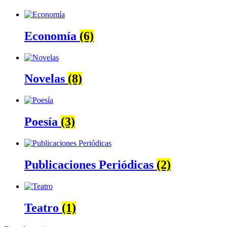
Economía
(6)
Novelas
(8)
Poesía
(3)
Publicaciones Periódicas
(2)
Teatro
(1)