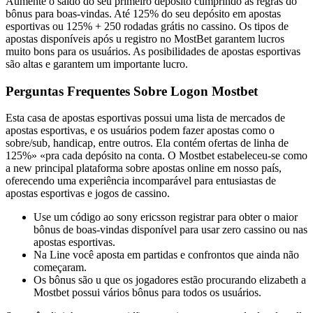
Aumente o saldo do seu primeiro depósito cumprindo as regras do
bônus para boas-vindas. Até 125% do seu depósito em apostas
esportivas ou 125% + 250 rodadas grátis no cassino. Os tipos de
apostas disponíveis após u registro no MostBet garantem lucros
muito bons para os usuários. As posibilidades de apostas esportivas
são altas e garantem um importante lucro.
Perguntas Frequentes Sobre Logon Mostbet
Esta casa de apostas esportivas possui uma lista de mercados de
apostas esportivas, e os usuários podem fazer apostas como o
sobre/sub, handicap, entre outros. Ela contém ofertas de linha de
125%» «pra cada depósito na conta. O Mostbet estabeleceu-se como
a new principal plataforma sobre apostas online em nosso país,
oferecendo uma experiência incomparável para entusiastas de
apostas esportivas e jogos de cassino.
Use um código ao sony ericsson registrar para obter o maior
bônus de boas-vindas disponível para usar zero cassino ou nas
apostas esportivas.
Na Line você aposta em partidas e confrontos que ainda não
começaram.
Os bônus são u que os jogadores estão procurando elizabeth a
Mostbet possui vários bônus para todos os usuários.