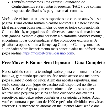
Também oferecemos uma extensa Foundation de
Conhecimentos e Perguntas Frequentes (FAQ), que contêm
respostas detalhadas às perguntas mais comuns.
Você pode visitar as» «apostas esportivas e o cassino através desta
página. Essas ofertas tornam o casino Mostbet PT a new escolha
ideal para quem busca néanmoins do que só jogos convencionais.
Com cashback, os jogadores têm diversas maneiras de maximizar
seus ganhos. Sempre o qual acessam a plataforma Mostbet Portugal,
encontram novas oportunidades at the promoções exclusivas. A
plataforma opera sob uma licença ag Curaçao eGaming, uma das
autoridades sobre licenciamento mais conceituadas na indústria para
jogos on-line
https://mostbet-brasil-cassino.com/
.
Free Moves E Bónus Sem Depósito – Guia Completo
Nossa tablado combina tecnologia sobre ponta com uma interface
intuitiva, garantindo que cada usuário tenha acesso aos melhores
jogos elizabeth odds do setor. Além das apostas esportivas, uma
seção completa com jogos de cassino está disponível no site da
Mostbet. Se você gosta para entretenimento de apostas e quer
realizar uma pequena pausa na análise cuidadosa dos eventos
esportivos, não deixe sobre conferir esta categoria de jogos. Aqui
você encontrará cependant de 1000 espetáculos divididos em várias
categorias. A incapere de apostas on the internet MostBet é o dos