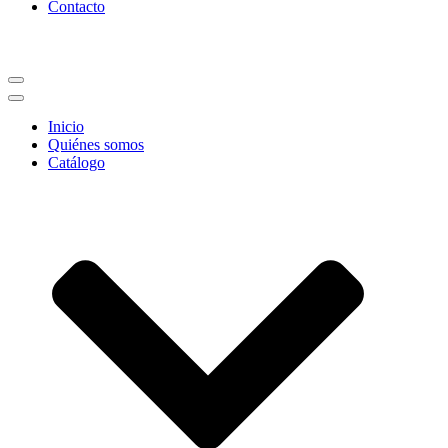
Contacto
Menú
de
Menú
navegación
de
Inicio
navegación
Quiénes somos
Catálogo