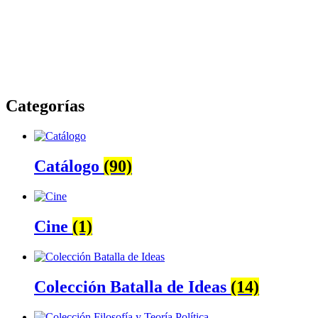
Categorías
Catálogo
(90)
Cine
(1)
Colección Batalla de Ideas
(14)