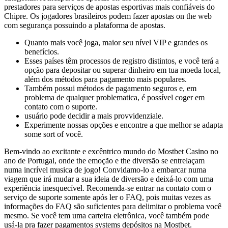
prestadores para serviços de apostas esportivas mais confiáveis do
Chipre. Os jogadores brasileiros podem fazer apostas on the web
com segurança possuindo a plataforma de apostas.
Quanto mais você joga, maior seu nível VIP e grandes os
benefícios.
Esses países têm processos de registro distintos, e você terá a
opção para depositar ou superar dinheiro em tua moeda local,
além dos métodos para pagamento mais populares.
Também possui métodos de pagamento seguros e, em
problema de qualquer problematica, é possível coger em
contato com o suporte.
usuário pode decidir a mais provvidenziale.
Experimente nossas opções e encontre a que melhor se adapta
some sort of você.
Bem-vindo ao excitante e excêntrico mundo do Mostbet Casino no
ano de Portugal, onde the emoção e the diversão se entrelaçam
numa incrível musica de jogo! Convidamo-lo a embarcar numa
viagem que irá mudar a sua ideia de diversão e deixá-lo com uma
experiência inesquecível. Recomenda-se entrar na contato com o
serviço de suporte somente após ler o FAQ, pois muitas vezes as
informações do FAQ são suficientes para delimitar o problema você
mesmo. Se você tem uma carteira eletrônica, você também pode
usá-la pra fazer pagamentos systems depósitos na Mostbet.