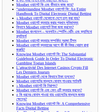
৪ কত সময় লাগবে টাকা ওয়ালেটে আসতে?
Mostbet ওয়ালেট কি এবং কীভাবে কাজ করে?
“understanding Mostbet ওয়ালেট কি: An Entire
Handbook To Digital Electronic Digital Betting
২ Mostbet ওয়ালেট যেকোনো দেশে চালু করা যায়?
Mostbet ওয়ালেট ব্যবহার করার প্রধান সুবিধাসমূহ
কিভাবে Mostbet ওয়ালেটে টাকা জমা করবেন?
Mostbet বাংলাদেশ – অনলাইন স্পোর্টস বেটিং এবং ক্যাসিনো
প্ল্যাটফর্ম
Mostbet ওয়ালেট ব্যবহার সম্পর্কিত সুরক্ষা টিপস
Mostbet ওয়ালেট ব্যবহারের আগে কী কী বিষয় খেয়াল রাখা
জরুরি?
Knowing Mostbet ওয়ালেট কি: The Substantial
Guidebook Guide In Order To Digital Electronic
Gambling Togian Islands
L’attractivité Des Internet Casinos Crypto Fill
Les Derniers Joueurs
Mostbet ওয়ালেট থেকে কিভাবে টাকা তুলবেন?
Mostbet ওয়ালেটের মাধ্যমে বোনাস পাওয়ার শর্তাবলী
১ Mostbet ওয়ালেট কি নিরাপদ?
Mostbet ওয়ালেট কি এবং কেন এটি ব্যবহার করবেন?
৫ কি ধরনের বোনাস পাওয়া যায় ওয়ালেটের মাধ্যমে জমার
ক্ষেত্রে?
Knowing Mostbet ওয়ালেট কি: A Comprehensive
Facts Digital Betting