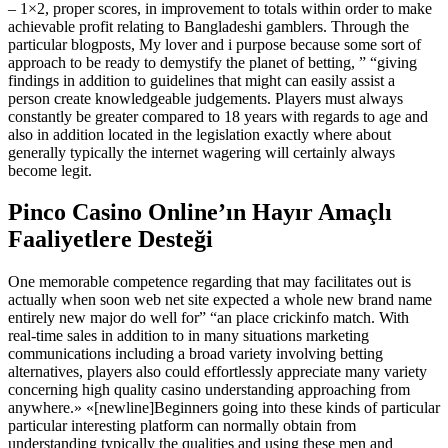
– 1×2, proper scores, in improvement to totals within order to make
achievable profit relating to Bangladeshi gamblers. Through the
particular blogposts, My lover and i purpose because some sort of
approach to be ready to demystify the planet of betting, ” “giving
findings in addition to guidelines that might can easily assist a
person create knowledgeable judgements. Players must always
constantly be greater compared to 18 years with regards to age and
also in addition located in the legislation exactly where about
generally typically the internet wagering will certainly always
become legit.
Pinco Casino Online’ın Hayır Amaçlı
Faaliyetlere Desteği
One memorable competence regarding that may facilitates out is
actually when soon web net site expected a whole new brand name
entirely new major do well for” “an place crickinfo match. With
real-time sales in addition to in many situations marketing
communications including a broad variety involving betting
alternatives, players also could effortlessly appreciate many variety
concerning high quality casino understanding approaching from
anywhere.» «[newline]Beginners going into these kinds of particular
particular interesting platform can normally obtain from
understanding typically the qualities and using these men and