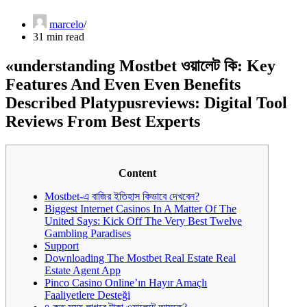
marcelo
31 min read
«understanding Mostbet ওয়ালেট কি: Key
Features And Even Even Benefits
Described Platypusreviews: Digital Tool
Reviews From Best Experts
Content
Mostbet-এ বাজির ইতিহাস কিভাবে দেখবেন?
Biggest Internet Casinos In A Matter Of The
United Says: Kick Off The Very Best Twelve
Gambling Paradises
Support
Downloading The Mostbet Real Estate Real
Estate Agent App
Pinco Casino Online’ın Hayır Amaçlı
Faaliyetlere Desteği