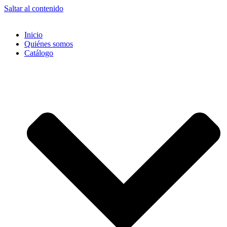
Saltar al contenido
Inicio
Quiénes somos
Catálogo