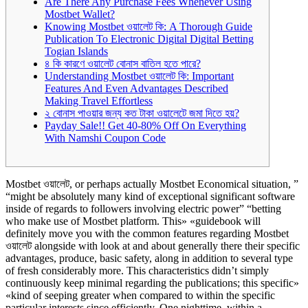
Are There Any Purchase Fees Whenever Using
Mostbet Wallet?
Knowing Mostbet ওয়ালেট কি: A Thorough Guide
Publication To Electronic Digital Digital Betting
Togian Islands
৪ কি কারণে ওয়ালেট বোনাস বাতিল হতে পারে?
Understanding Mostbet ওয়ালেট কি: Important
Features And Even Advantages Described
Making Travel Effortless
২ বোনাস পাওয়ার জন্য কত টাকা ওয়ালেটে জমা দিতে হয়?
Payday Sale!! Get 40-80% Off On Everything
With Namshi Coupon Code
Mostbet ওয়ালেট, or perhaps actually Mostbet Economical situation, ”
“might be absolutely many kind of exceptional significant software
inside of regards to followers involving electric power” “betting
who make use of Mostbet platform. This» «guidebook will
definitely move you with the common features regarding Mostbet
ওয়ালেট alongside with look at and about generally there their specific
advantages, produce, basic safety, along in addition to several type
of fresh considerably more. This characteristics didn’t simply
continuously keep minimal regarding the publications; this specific»
«kind of seeping greater when compared to within the specific
particular interests since efficiently. One nighttime, within a