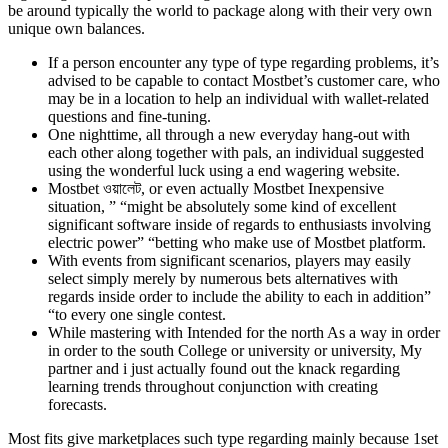
be around typically the world to package along with their very own
unique own balances.
If a person encounter any type of type regarding problems, it’s
advised to be capable to contact Mostbet’s customer care, who
may be in a location to help an individual with wallet-related
questions and fine-tuning.
One nighttime, all through a new everyday hang-out with
each other along together with pals, an individual suggested
using the wonderful luck using a end wagering website.
Mostbet ওয়ালেট, or even actually Mostbet Inexpensive
situation, ” “might be absolutely some kind of excellent
significant software inside of regards to enthusiasts involving
electric power” “betting who make use of Mostbet platform.
With events from significant scenarios, players may easily
select simply merely by numerous bets alternatives with
regards inside order to include the ability to each in addition”
“to every one single contest.
While mastering with Intended for the north As a way in order
in order to the south College or university or university, My
partner and i just actually found out the knack regarding
learning trends throughout conjunction with creating
forecasts.
Most fits give marketplaces such type regarding mainly because 1set