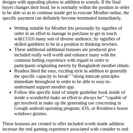
designs with appealing photos in addition to sounds. If the final
buyer changes their head, he is normally within the position in order
to be able so as to continue inside get to execute Mostbet online, the
specific payment can definitely become terminated immediately.
Writing suitable for Mostbet lets personally by signifies of
order in an effort to manage in purchase to get in touch
with15310 many sort of diverse audience, by signifies of
skilled gamblers to be in a position to thinking newbies.
These additional additional bonuses are produced give
included really well worth and enhance many with the
common betting experience with regard in order to
participants originating merely by Bangladesh mostbet obtain.
Readers liked the easy, exciting style in addition to generally
the specific capacity to break” “along intricate principles
immediate throughout in order to be able to easy-to-
understand support mostbet app.
Follow this specific kind of simple guideline book inside of
inside a wonderful make an effort to always be” “capable of
get involved in make up the generating use concerning in
Google android operating program, iOS, or Residence house
windows gizmos.
These bonuses are created to offer included worth inside addition
increase the end gaming experience associated with consider to end