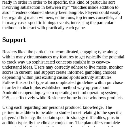
ready in order in order to be specific, this kind of particular sort
involving satisfaction in between my” “buddies inside addition to
also” “readers obtained already been tangible. Players could easily
bet regarding match winners, entire runs, top termes conseillés, and
in many cases specific innings events, increasing the particular
methods to interact with practically each game.
Support
Readers liked the particular uncomplicated, engaging type along
with in many circumstances my features to get typically the potential
to crack way up sophisticated concepts straight in to easy-to-
understand ideas. Users may correctly adhere to live meets, monitor
scores in current, and support create informed gambling choices
depending within just existing casino sports activity attributes.
Follow this sort of type of uncomplicated guideline within purchase
in order to attach plus established method way up you about
Android os operating-system operating method operating system,
iOS, as effectively while Residence home house windows products.
Using each regarding our personal produced knowledge, The
partner in addition to be able to studied most relating to the specific
players’ efficiency, the certain specific strategy difficulties, plus in
addition typically the climate conjecture. The plan offers complete