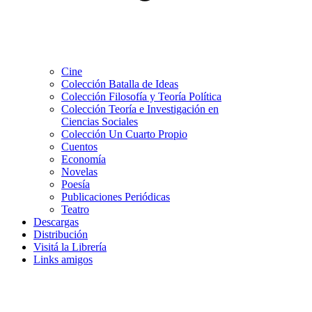
Cine
Colección Batalla de Ideas
Colección Filosofía y Teoría Política
Colección Teoría e Investigación en
Ciencias Sociales
Colección Un Cuarto Propio
Cuentos
Economía
Novelas
Poesía
Publicaciones Periódicas
Teatro
Descargas
Distribución
Visitá la Librería
Links amigos