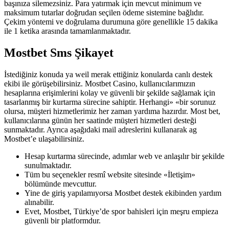
başınıza silemezsiniz. Para yatırmak için mevcut minimum ve
maksimum tutarlar doğrudan seçilen ödeme sistemine bağlıdır.
Çekim yöntemi ve doğrulama durumuna göre genellikle 15 dakika
ile 1 ketika arasında tamamlanmaktadır.
Mostbet Sms Şikayet
İstediğiniz konuda ya weil merak ettiğiniz konularda canlı destek
ekibi ile görüşebilirsiniz. Mostbet Casino, kullanıcılarımızın
hesaplarına erişimlerini kolay ve güvenli bir şekilde sağlamak için
tasarlanmış bir kurtarma sürecine sahiptir. Herhangi» «bir sorunuz
olursa, müşteri hizmetlerimiz her zaman yardıma hazırdır. Most bet,
kullanıcılarına günün her saatinde müşteri hizmetleri desteği
sunmaktadır. Ayrıca aşağıdaki mail adreslerini kullanarak ag
Mostbet’e ulaşabilirsiniz.
Hesap kurtarma sürecinde, adımlar web ve anlaşılır bir şekilde
sunulmaktadır.
Tüm bu seçenekler resmî website sitesinde «İletişim»
bölümünde mevcuttur.
Yine de giriş yapılamıyorsa Mostbet destek ekibinden yardım
alınabilir.
Evet, Mostbet, Türkiye’de spor bahisleri için meşru empieza
güvenli bir platformdur.