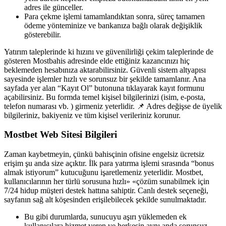
adres ile günceller.
Para çekme işlemi tamamlandıktan sonra, süreç tamamen
ödeme yönteminize ve bankanıza bağlı olarak değişiklik
gösterebilir.
Yatırım taleplerinde ki hızını ve güvenilirliği çekim taleplerinde de
gösteren Mostbahis adresinde elde ettiğiniz kazancınızı hiç
beklemeden hesabınıza aktarabilirsiniz. Güvenli sistem altyapısı
sayesinde işlemler hızlı ve sorunsuz bir şekilde tamamlanır. Ana
sayfada yer alan “Kayıt Ol” butonuna tıklayarak kayıt formunu
açabilirsiniz. Bu formda temel kişisel bilgilerinizi (isim, e-posta,
telefon numarası vb. ) girmeniz yeterlidir. 📌 Adres değişse de üyelik
bilgileriniz, bakiyeniz ve tüm kişisel verileriniz korunur.
Mostbet Web Sitesi Bilgileri
Zaman kaybetmeyin, çünkü bahisçinin ofisine engelsiz ücretsiz
erişim şu anda size açıktır. İlk para yatırma işlemi sırasında “bonus
almak istiyorum” kutucuğunu işaretlemeniz yeterlidir. Mostbet,
kullanıcılarının her türlü sorusuna hızlı» «çözüm sunabilmek için
7/24 hidup müşteri destek hattına sahiptir. Canlı destek seçeneği,
sayfanın sağ alt köşesinden erişilebilecek şekilde sunulmaktadır.
Bu gibi durumlarda, sunucuyu aşırı yüklemeden ek
kullanıcılara hizmet veren ve herkesin aynı anda sorunsuz