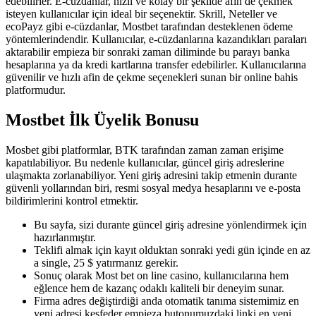
edebilirler. E-cüzdanlar, hızlı ve kolay bir şekilde afin de çekmek
isteyen kullanıcılar için ideal bir seçenektir. Skrill, Neteller ve
ecoPayz gibi e-cüzdanlar, Mostbet tarafından desteklenen ödeme
yöntemlerindendir. Kullanıcılar, e-cüzdanlarına kazandıkları paraları
aktarabilir empieza bir sonraki zaman diliminde bu parayı banka
hesaplarına ya da kredi kartlarına transfer edebilirler. Kullanıcılarına
güvenilir ve hızlı afin de çekme seçenekleri sunan bir online bahis
platformudur.
Mostbet İlk Üyelik Bonusu
Mosbet gibi platformlar, BTK tarafından zaman zaman erişime
kapatılabiliyor. Bu nedenle kullanıcılar, güncel giriş adreslerine
ulaşmakta zorlanabiliyor. Yeni giriş adresini takip etmenin durante
güvenli yollarından biri, resmi sosyal medya hesaplarını ve e-posta
bildirimlerini kontrol etmektir.
Bu sayfa, sizi durante güncel giriş adresine yönlendirmek için
hazırlanmıştır.
Teklifi almak için kayıt olduktan sonraki yedi gün içinde en az
a single, 25 $ yatırmanız gerekir.
Sonuç olarak Most bet on line casino, kullanıcılarına hem
eğlence hem de kazanç odaklı kaliteli bir deneyim sunar.
Firma adres değiştirdiği anda otomatik tanıma sistemimiz en
yeni adresi keşfeder empieza butonumuzdaki linki en yeni