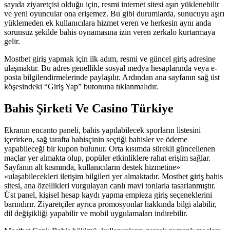
sayıda ziyaretçisi olduğu için, resmi internet sitesi aşırı yüklenebilir
ve yeni oyuncular ona erişemez. Bu gibi durumlarda, sunucuyu aşırı
yüklemeden ek kullanıcılara hizmet veren ve herkesin aynı anda
sorunsuz şekilde bahis oynamasına izin veren zerkalo kurtarmaya
gelir.
Mostbet giriş yapmak için ilk adım, resmi ve güncel giriş adresine
ulaşmaktır. Bu adres genellikle sosyal medya hesaplarında veya e-
posta bilgilendirmelerinde paylaşılır. Ardından ana sayfanın sağ üst
köşesindeki “Giriş Yap” butonuna tıklanmalıdır.
Bahis Şirketi Ve Casino Türkiye
Ekranın encanto paneli, bahis yapılabilecek sporların listesini
içerirken, sağ tarafta bahisçinin seçtiği bahisler ve ödeme
yapabileceği bir kupon bulunur. Orta kısımda sürekli güncellenen
maçlar yer almakta olup, popüler etkinliklere rahat erişim sağlar.
Sayfanın alt kısmında, kullanıcıların destek hizmetine»
«ulaşabilecekleri iletişim bilgileri yer almaktadır. Mostbet giriş bahis
sitesi, ana özellikleri vurgulayan canlı mavi tonlarla tasarlanmıştır.
Üst panel, kişisel hesap kaydı yapma empieza giriş seçeneklerini
barındırır. Ziyaretçiler ayrıca promosyonlar hakkında bilgi alabilir,
dil değişikliği yapabilir ve mobil uygulamaları indirebilir.