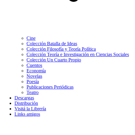
Cine
Colección Batalla de Ideas
Colección Filosofía y Teoría Política
Colección Teoría e Investigación en Ciencias Sociales
Colección Un Cuarto Propio
Cuentos
Economía
Novelas
Poesía
Publicaciones Periódicas
Teatro
Descargas
Distribución
Visitá la Librería
Links amigos