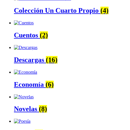
Colección Un Cuarto Propio
(4)
Cuentos
(2)
Descargas
(16)
Economía
(6)
Novelas
(8)