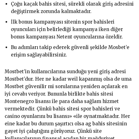
Çoğu kaçak bahis sitesi, sürekli olarak giriş adresini
değiştirmek zorunda kalmaktadır.
İlk bonus kampanyası sitenin spor bahisleri
oyuncuları için belirlediği kampanya iken diğer
bonus kampanyası Netent oyuncularına özeldir.
Bu adımları takip ederek güvenli şekilde Mosbet’e
erişim sağlayabilirsiniz.
Mostbet’in kullanıcılarına sunduğu yeni giriş adresi
Mostbet’dur. Her ne kadar weil kapanmış olsa de uma
Mostbet güvenilir mi sorularına yeniden açılarak en
iyi cevabı veriyor. Bununla birlikte bahis sitesi
Montenegro lisansı ile para daha sağlam hizmet
vermektedir. Çünkü bahis sitesi spor bahisleri ve
casino oyunlarını bu lisansı» «ile oynatmaktadır. Her
eine kadar bu durum şaşırtıcı olsa ag bahis sitesinin
gayet iyi çalıştığını görüyoruz. Çünkü site
kullanıcılarının finansal açıdan bir mağduriyet