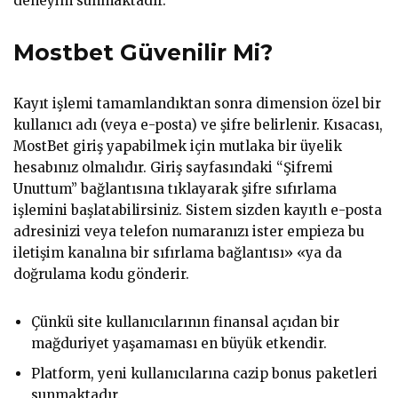
deneyim sunmaktadır.
Mostbet Güvenilir Mi?
Kayıt işlemi tamamlandıktan sonra dimension özel bir
kullanıcı adı (veya e-posta) ve şifre belirlenir. Kısacası,
MostBet giriş yapabilmek için mutlaka bir üyelik
hesabınız olmalıdır. Giriş sayfasındaki “Şifremi
Unuttum” bağlantısına tıklayarak şifre sıfırlama
işlemini başlatabilirsiniz. Sistem sizden kayıtlı e-posta
adresinizi veya telefon numaranızı ister empieza bu
iletişim kanalına bir sıfırlama bağlantısı» «ya da
doğrulama kodu gönderir.
Çünkü site kullanıcılarının finansal açıdan bir
mağduriyet yaşamaması en büyük etkendir.
Platform, yeni kullanıcılarına cazip bonus paketleri
sunmaktadır.