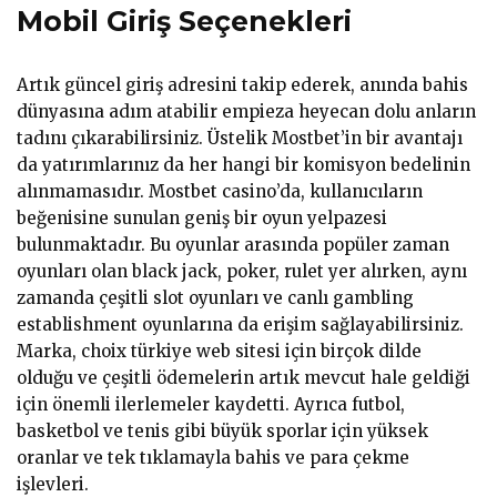
Mobil Giriş Seçenekleri
Artık güncel giriş adresini takip ederek, anında bahis
dünyasına adım atabilir empieza heyecan dolu anların
tadını çıkarabilirsiniz. Üstelik Mostbet’in bir avantajı
da yatırımlarınız da her hangi bir komisyon bedelinin
alınmamasıdır. Mostbet casino’da, kullanıcıların
beğenisine sunulan geniş bir oyun yelpazesi
bulunmaktadır. Bu oyunlar arasında popüler zaman
oyunları olan black jack, poker, rulet yer alırken, aynı
zamanda çeşitli slot oyunları ve canlı gambling
establishment oyunlarına da erişim sağlayabilirsiniz.
Marka, choix türkiye web sitesi için birçok dilde
olduğu ve çeşitli ödemelerin artık mevcut hale geldiği
için önemli ilerlemeler kaydetti. Ayrıca futbol,
basketbol ve tenis gibi büyük sporlar için yüksek
oranlar ve tek tıklamayla bahis ve para çekme
işlevleri.