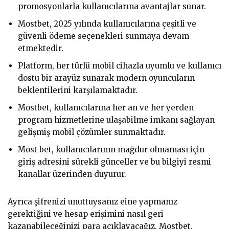
promosyonlarla kullanıcılarına avantajlar sunar.
Mostbet, 2025 yılında kullanıcılarına çeşitli ve
güvenli ödeme seçenekleri sunmaya devam
etmektedir.
Platform, her türlü mobil cihazla uyumlu ve kullanıcı
dostu bir arayüz sunarak modern oyuncuların
beklentilerini karşılamaktadır.
Mostbet, kullanıcılarına her an ve her yerden
program hizmetlerine ulaşabilme imkanı sağlayan
gelişmiş mobil çözümler sunmaktadır.
Most bet, kullanıcılarının mağdur olmaması için
giriş adresini sürekli günceller ve bu bilgiyi resmi
kanallar üzerinden duyurur.
Ayrıca şifrenizi unuttuysanız eine yapmanız
gerektiğini ve hesap erişimini nasıl geri
kazanabileceğinizi para açıklayacağız. Mostbet,