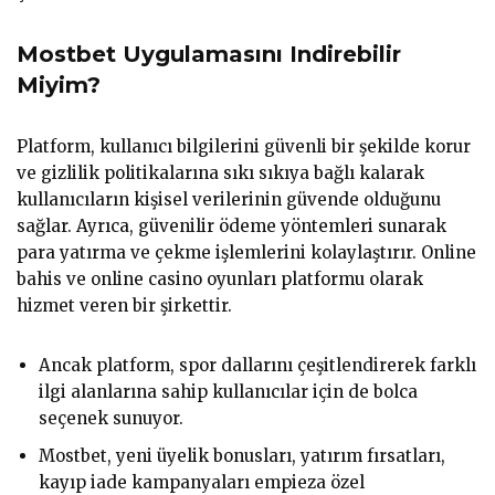
Mostbet Uygulamasını Indirebilir
Miyim?
Platform, kullanıcı bilgilerini güvenli bir şekilde korur
ve gizlilik politikalarına sıkı sıkıya bağlı kalarak
kullanıcıların kişisel verilerinin güvende olduğunu
sağlar. Ayrıca, güvenilir ödeme yöntemleri sunarak
para yatırma ve çekme işlemlerini kolaylaştırır. Online
bahis ve online casino oyunları platformu olarak
hizmet veren bir şirkettir.
Ancak platform, spor dallarını çeşitlendirerek farklı
ilgi alanlarına sahip kullanıcılar için de bolca
seçenek sunuyor.
Mostbet, yeni üyelik bonusları, yatırım fırsatları,
kayıp iade kampanyaları empieza özel