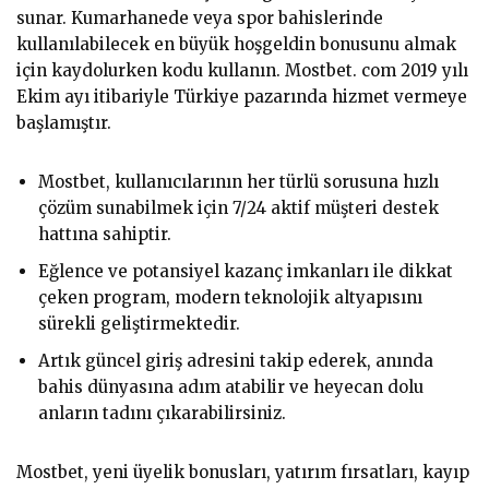
sunar. Kumarhanede veya spor bahislerinde
kullanılabilecek en büyük hoşgeldin bonusunu almak
için kaydolurken kodu kullanın. Mostbet. com 2019 yılı
Ekim ayı itibariyle Türkiye pazarında hizmet vermeye
başlamıştır.
Mostbet, kullanıcılarının her türlü sorusuna hızlı
çözüm sunabilmek için 7/24 aktif müşteri destek
hattına sahiptir.
Eğlence ve potansiyel kazanç imkanları ile dikkat
çeken program, modern teknolojik altyapısını
sürekli geliştirmektedir.
Artık güncel giriş adresini takip ederek, anında
bahis dünyasına adım atabilir ve heyecan dolu
anların tadını çıkarabilirsiniz.
Mostbet, yeni üyelik bonusları, yatırım fırsatları, kayıp