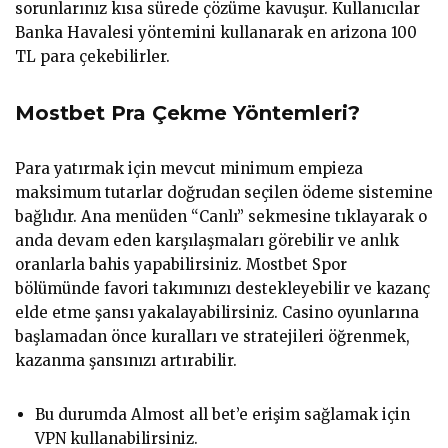
sorunlarınız kısa sürede çözüme kavuşur. Kullanıcılar
Banka Havalesi yöntemini kullanarak en arizona 100
TL para çekebilirler.
Mostbet Pra Çekme Yöntemleri?
Para yatırmak için mevcut minimum empieza
maksimum tutarlar doğrudan seçilen ödeme sistemine
bağlıdır. Ana menüden “Canlı” sekmesine tıklayarak o
anda devam eden karşılaşmaları görebilir ve anlık
oranlarla bahis yapabilirsiniz. Mostbet Spor
bölümünde favori takımınızı destekleyebilir ve kazanç
elde etme şansı yakalayabilirsiniz. Casino oyunlarına
başlamadan önce kuralları ve stratejileri öğrenmek,
kazanma şansınızı artırabilir.
Bu durumda Almost all bet’e erişim sağlamak için
VPN kullanabilirsiniz.