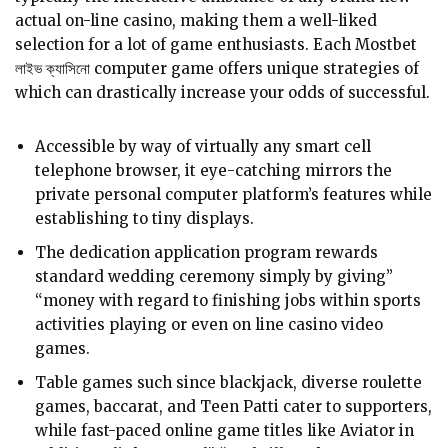
actual on-line casino, making them a well-liked
selection for a lot of game enthusiasts. Each Mostbet
লাইভ ক্যাসিনো computer game offers unique strategies of
which can drastically increase your odds of successful.
Accessible by way of virtually any smart cell
telephone browser, it eye-catching mirrors the
private personal computer platform’s features while
establishing to tiny displays.
The dedication application program rewards
standard wedding ceremony simply by giving”
“money with regard to finishing jobs within sports
activities playing or even on line casino video
games.
Table games such since blackjack, diverse roulette
games, baccarat, and Teen Patti cater to supporters,
while fast-paced online game titles like Aviator in