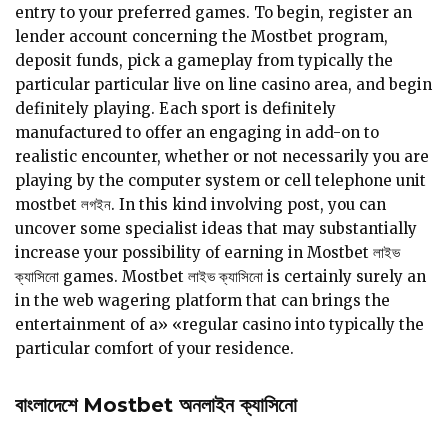
entry to your preferred games. To begin, register an
lender account concerning the Mostbet program,
deposit funds, pick a gameplay from typically the
particular particular live on line casino area, and begin
definitely playing. Each sport is definitely
manufactured to offer an engaging in add-on to
realistic encounter, whether or not necessarily you are
playing by the computer system or cell telephone unit
mostbet লগইন. In this kind involving post, you can
uncover some specialist ideas that may substantially
increase your possibility of earning in Mostbet লাইভ
ক্যাসিনো games. Mostbet লাইভ ক্যাসিনো is certainly surely an
in the web wagering platform that can brings the
entertainment of a» «regular casino into typically the
particular comfort of your residence.
বাংলাদেশে Mostbet অনলাইন ক্যাসিনো