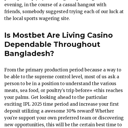
evening, in the course of a casual hangout with
friends, somebody suggested trying each of our luck at
the local sports wagering site.
Is Mostbet Are Living Casino
Dependable Throughout
Bangladesh?
From the primary production period because a way to
be able to the supreme control level, most of us ask a
person to be in a position to understand the various
meats, sea food, or poultry’s trip before» «this reaches
your palms. Get looking ahead to the particular
exciting IPL 2025 time period and increase your first
deposit utilizing a awesome 30% reward! Whether
you’re support your own preferred team or discovering
new opportunities, this will be the certain best time to