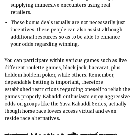
supplying immersive encounters using real
retailers.
These bonus deals usually are not necessarily just
incentives; these people can also assist although
additional resources so as to be able to enhance
your odds regarding winning.
You can participate within various games such as live
different roulette games, black jack, baccarat, plus
holdem holdem poker, while others. Remember,
dependable betting is important, therefore
established restrictions regarding oneself to relish the
games properly. Kabaddi enthusiasts enjoy aggressive
odds on groups like the Yuva Kabaddi Series, actually
though horse race lovers access virtual and even
reside race alternatives.