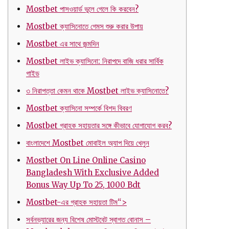
Mostbet পাসওয়ার্ড ভুলে গেলে কি করবেন?
Mostbet ক্যাসিনোতে গেমস শুরু করার উপায়
Mostbet এর সাথে জন্মদিন
Mostbet লাইভ ক্যাসিনো: নিরাপদে বাজি ধরার সার্বিক
গাইড
৩ নিরাপত্তা কেমন থাকে Mostbet লাইভ ক্যাসিনোতে?
Mostbet ক্যাসিনো সম্পর্কে বিশদ বিবরণ
Mostbet গ্রাহক সহায়তার সঙ্গে কীভাবে যোগাযোগ করব?
বাংলাদেশে Mostbet মোবাইল অ্যাপ দিয়ে খেলুন
Mostbet On Line Online Casino
Bangladesh With Exclusive Added
Bonus Way Up To 25, 1000 Bdt
Mostbet-এর গ্রাহক সহায়তা টিম“>
সর্বনভ্যারের জন্য বিশেষ মোস্টবেট স্বাগত বোনাস –