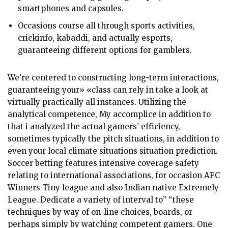
smartphones and capsules.
Occasions course all through sports activities,
crickinfo, kabaddi, and actually esports,
guaranteeing different options for gamblers.
We’re centered to constructing long-term interactions,
guaranteeing your» «class can rely in take a look at
virtually practically all instances. Utilizing the
analytical competence, My accomplice in addition to
that i analyzed the actual gamers’ efficiency,
sometimes typically the pitch situations, in addition to
even your local climate situations situation prediction.
Soccer betting features intensive coverage safety
relating to international associations, for occasion AFC
Winners Tiny league and also Indian native Extremely
League. Dedicate a variety of interval to” “these
techniques by way of on-line choices, boards, or
perhaps simply by watching competent gamers. One