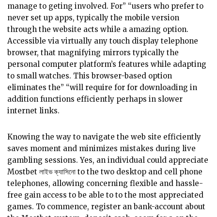
manage to geting involved. For” “users who prefer to
never set up apps, typically the mobile version
through the website acts while a amazing option.
Accessible via virtually any touch display telephone
browser, that magnifying mirrors typically the
personal computer platform’s features while adapting
to small watches. This browser-based option
eliminates the” “will require for for downloading in
addition functions efficiently perhaps in slower
internet links.
Knowing the way to navigate the web site efficiently
saves moment and minimizes mistakes during live
gambling sessions. Yes, an individual could appreciate
Mostbet লাইভ ক্যাসিনো to the two desktop and cell phone
telephones, allowing concerning flexible and hassle-
free gain access to be able to to the most appreciated
games. To commence, register an bank-account about