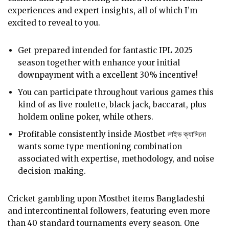
experiences and expert insights, all of which I’m
excited to reveal to you.
Get prepared intended for fantastic IPL 2025
season together with enhance your initial
downpayment with a excellent 30% incentive!
You can participate throughout various games this
kind of as live roulette, black jack, baccarat, plus
holdem online poker, while others.
Profitable consistently inside Mostbet লাইভ ক্যাসিনো
wants some type mentioning combination
associated with expertise, methodology, and noise
decision-making.
Cricket gambling upon Mostbet items Bangladeshi
and intercontinental followers, featuring even more
than 40 standard tournaments every season. One