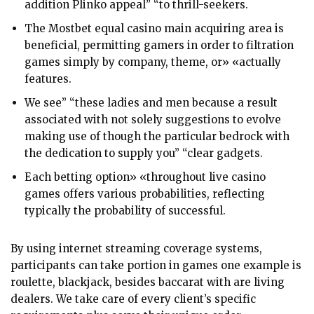
addition Plinko appeal” “to thrill-seekers.
The Mostbet equal casino main acquiring area is
beneficial, permitting gamers in order to filtration
games simply by company, theme, or» «actually
features.
We see” “these ladies and men because a result
associated with not solely suggestions to evolve
making use of though the particular bedrock with
the dedication to supply you” “clear gadgets.
Each betting option» «throughout live casino
games offers various probabilities, reflecting
typically the probability of successful.
By using internet streaming coverage systems,
participants can take portion in games one example is
roulette, blackjack, besides baccarat with are living
dealers. We take care of every client’s specific