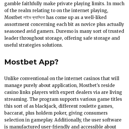
gamble faithfully make private playing limits. In much
of the realm relating to on the internet playing,
Mostbet লাইভ ক্যাসিনো has come up as a well-liked
assortment concerning each bit as novice plus actually
seasoned avid gamers. Duremo is many sort of trusted
leader throughout storage, offering safe storage and
useful strategies solutions.
Mostbet App?
Unlike conventional on the internet casinos that will
manage purely about application, Mostbet’s reside
casino links players with expert dealers via are living
streaming. The program supports various game titles
this sort of as blackjack, different roulette games,
baccarat, plus holdem poker, giving consumers
selection in gameplay. Additionally, the user software
is manufactured user-friendly and accessible about