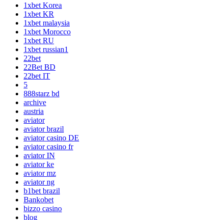
1xbet Korea
1xbet KR
1xbet malaysia
1xbet Morocco
1xbet RU
1xbet russian1
22bet
22Bet BD
22bet IT
5
888starz bd
archive
austria
aviator
aviator brazil
aviator casino DE
aviator casino fr
aviator IN
aviator ke
aviator mz
aviator ng
b1bet brazil
Bankobet
bizzo casino
blog