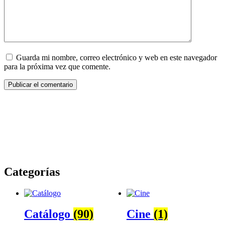
Guarda mi nombre, correo electrónico y web en este navegador
para la próxima vez que comente.
Categorías
Catálogo
(90)
Cine
(1)