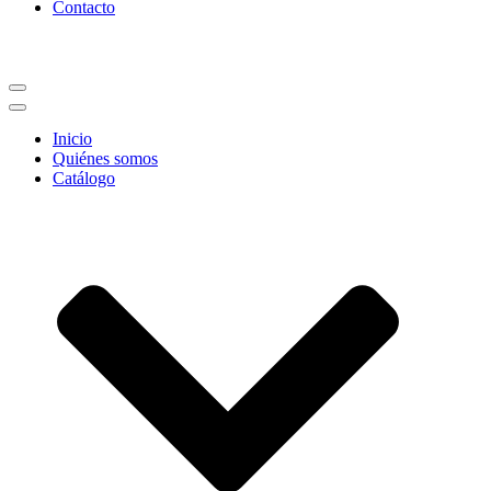
Contacto
Menú
de
Menú
navegación
de
Inicio
navegación
Quiénes somos
Catálogo