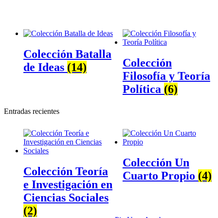
Colección Batalla
Colección
de Ideas
(14)
Filosofía y Teoría
Política
(6)
Entradas recientes
Colección Un
Colección Teoría
Cuarto Propio
(4)
e Investigación en
Ciencias Sociales
(2)