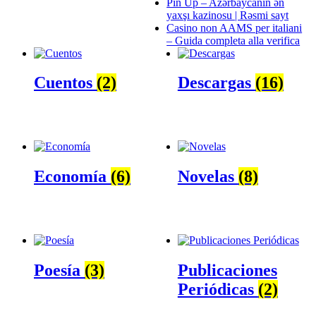
Pin Up – Azərbaycanın ən
yaxşı kazinosu | Rəsmi sayt
Casino non AAMS per italiani
– Guida completa alla verifica
Cuentos
(2)
Descargas
(16)
Economía
(6)
Novelas
(8)
Poesía
(3)
Publicaciones
Periódicas
(2)