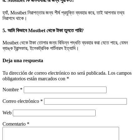
4. Mostbet কি জনসাধারণের জন্য সুরক্ষিত?
হ্যাঁ, Mostbet নিরাপত্তার জন্য শীর্ষ প্রযুক্তি ব্যবহার করে, তাই আপনার তথ্য
নিরাপদে থাকে।
5. আমি কিভাবে Mostbet থেকে টাকা তুলতে পারি?
Mostbet থেকে টাকা তোলার জন্য বিভিন্ন পদ্ধতি ব্যবহার করা যেতে পারে, যেমন
ব্যাঙ্ক ট্রান্সফার, ইলেকট্রনিক পার্টনারস ইত্যাদি।
Deja una respuesta
Tu dirección de correo electrónico no será publicada.
Los campos
obligatorios están marcados con
*
Nombre
*
Correo electrónico
*
Web
Comentario
*