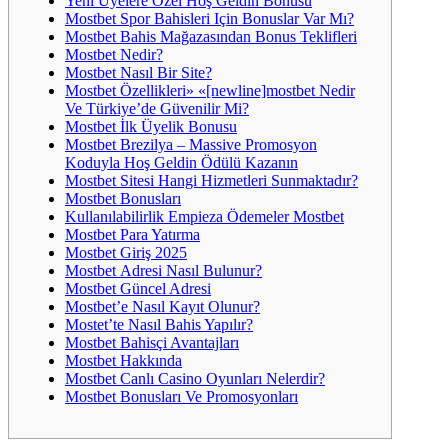
Yeni Üyelere Özel Hoş Geldin Bonusu
Mostbet Spor Bahisleri Için Bonuslar Var Mı?
Mostbet Bahis Mağazasından Bonus Teklifleri
Mostbet Nedir?
Mostbet Nasıl Bir Site?
Mostbet Özellikleri» «[newline]mostbet Nedir
Ve Türkiye’de Güvenilir Mi?
Mostbet İlk Üyelik Bonusu
Mostbet Brezilya – Massive Promosyon
Koduyla Hoş Geldin Ödülü Kazanın
Mostbet Sitesi Hangi Hizmetleri Sunmaktadır?
Mostbet Bonusları
Kullanılabilirlik Empieza Ödemeler Mostbet
Mostbet Para Yatırma
Mostbet Giriş 2025
Mostbet Adresi Nasıl Bulunur?
Mostbet Güncel Adresi
Mostbet’e Nasıl Kayıt Olunur?
Mostet’te Nasıl Bahis Yapılır?
Mostbet Bahisçi Avantajları
Mostbet Hakkında
Mostbet Canlı Casino Oyunları Nelerdir?
Mostbet Bonusları Ve Promosyonları