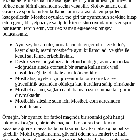
Ek olarak, kullanıcılar finansal işlemlerin yürütülmesi için mevcut
birkaç para birimi arasından seçim yapabilir. Slot oyunları, canlı
casino ve spor bahisleri kullanıcılarımız arasında en popüler
kategorilerdir. Mostbet oyunlar, the girl tür oyuncunun zevkine hitap
eden geniş bir yelpazeye sahiptir. İster casino oyunlarını ister spor
bahislerini tercih edin, your ex zaman eğlenecek bir şey
bulacaksınız.
Aynı şey hesap oluşturmak için de geçerlidir – zerkalo’ya
kayıt olarak, resmi mostbet’te aynı kullanıcı adı ve şifre ile
kendi sayfanıza erişebilirsiniz.
Destek servisine yalnızca telefondan değil, aynı zamanda»
«doğrudan sitede otomatik bir arama kullanarak weil
ulaşabileceğinizi dikkate almak önemlidir.
Mostbahis, üyeleri için güvenilir bir site olmakta ve
güvenilirlik açısından oldukça katı kurallara sahip olmaktadır.
Mostbet casino, sağlam canlı bahis pazarı sunmaktan gurur
duymaktadır.
Mostbahis sitesine şuan için Mostbet. com adresinden
ulaşabilirsiniz.
Örneğin, bir oyuncu bir futbol maçında bir sonraki golü hangi
takımın atacağına, bir tenis maçında bir sonraki seti kimin
kazanacağına empieza hatta bir takımın kaç kart alacağına bahse
girebilir. Mobil uygulamamız, güvenli ödeme sistemleri ve hızlı
erişim ile güvenilir bir deneyim sunar. Mostbet bahis şirketi, yeni