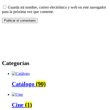
Guarda mi nombre, correo electrónico y web en este navegador
para la próxima vez que comente.
Categorías
Catálogo
(90)
Cine
(1)