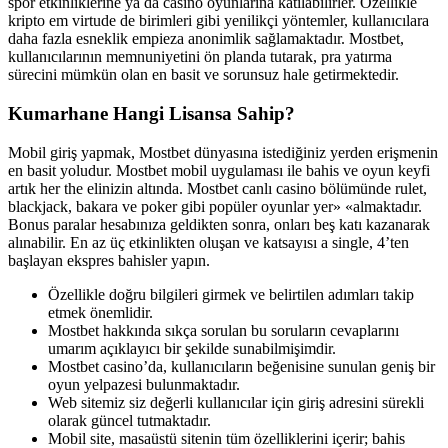
spor etkinliklerine ya da casino oyunlarına katılabilirler. Özellikle
kripto em virtude de birimleri gibi yenilikçi yöntemler, kullanıcılara
daha fazla esneklik empieza anonimlik sağlamaktadır. Mostbet,
kullanıcılarının memnuniyetini ön planda tutarak, pra yatırma
sürecini mümkün olan en basit ve sorunsuz hale getirmektedir.
Kumarhane Hangi Lisansa Sahip?
Mobil giriş yapmak, Mostbet dünyasına istediğiniz yerden erişmenin
en basit yoludur. Mostbet mobil uygulaması ile bahis ve oyun keyfi
artık her the elinizin altında. Mostbet canlı casino bölümünde rulet,
blackjack, bakara ve poker gibi popüler oyunlar yer» «almaktadır.
Bonus paralar hesabınıza geldikten sonra, onları beş katı kazanarak
alınabilir. En az üç etkinlikten oluşan ve katsayısı a single, 4’ten
başlayan ekspres bahisler yapın.
Özellikle doğru bilgileri girmek ve belirtilen adımları takip
etmek önemlidir.
Mostbet hakkında sıkça sorulan bu soruların cevaplarını
umarım açıklayıcı bir şekilde sunabilmişimdir.
Mostbet casino’da, kullanıcıların beğenisine sunulan geniş bir
oyun yelpazesi bulunmaktadır.
Web sitemiz siz değerli kullanıcılar için giriş adresini sürekli
olarak güncel tutmaktadır.
Mobil site, masaüstü sitenin tüm özelliklerini içerir; bahis