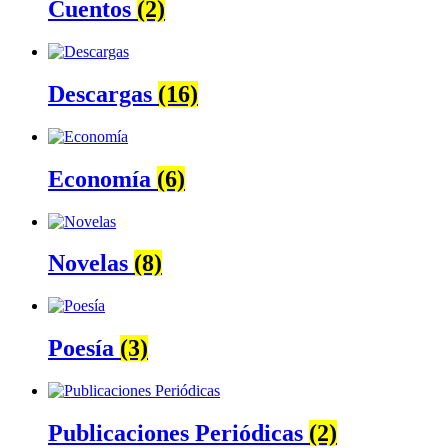
Cuentos
(2)
Descargas
(16)
Economía
(6)
Novelas
(8)
Poesía
(3)
Publicaciones Periódicas
(2)