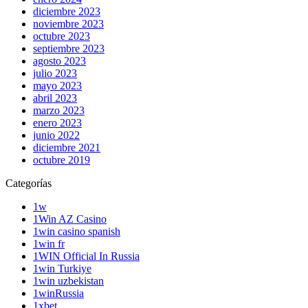
diciembre 2023
noviembre 2023
octubre 2023
septiembre 2023
agosto 2023
julio 2023
mayo 2023
abril 2023
marzo 2023
enero 2023
junio 2022
diciembre 2021
octubre 2019
Categorías
1w
1Win AZ Casino
1win casino spanish
1win fr
1WIN Official In Russia
1win Turkiye
1win uzbekistan
1winRussia
1xbet