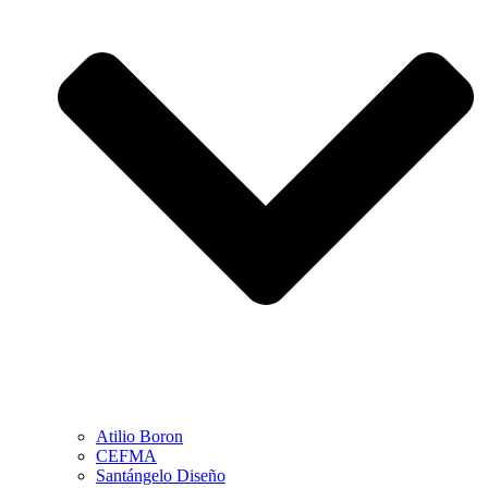
Atilio Boron
CEFMA
Santángelo Diseño