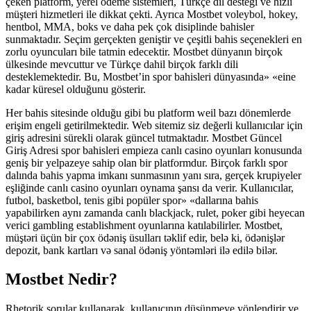
çeken platform, yerel ödeme sistemleri, Türkçe dil desteği ve hızlı
müşteri hizmetleri ile dikkat çekti. Ayrıca Mostbet voleybol, hokey,
hentbol, MMA, boks ve daha pek çok disiplinde bahisler
sunmaktadır. Seçim gerçekten geniştir ve çeşitli bahis seçenekleri en
zorlu oyuncuları bile tatmin edecektir. Mostbet dünyanın birçok
ülkesinde mevcuttur ve Türkçe dahil birçok farklı dili
desteklemektedir. Bu, Mostbet’in spor bahisleri dünyasında» «eine
kadar küresel olduğunu gösterir.
Her bahis sitesinde olduğu gibi bu platform weil bazı dönemlerde
erişim engeli getirilmektedir. Web sitemiz siz değerli kullanıcılar için
giriş adresini sürekli olarak güncel tutmaktadır. Mostbet Güncel
Giriş Adresi spor bahisleri empieza canlı casino oyunları konusunda
geniş bir yelpazeye sahip olan bir platformdur. Birçok farklı spor
dalında bahis yapma imkanı sunmasının yanı sıra, gerçek krupiyeler
eşliğinde canlı casino oyunları oynama şansı da verir. Kullanıcılar,
futbol, basketbol, tenis gibi popüler spor» «dallarına bahis
yapabilirken aynı zamanda canlı blackjack, rulet, poker gibi heyecan
verici gambling establishment oyunlarına katılabilirler. Mostbet,
müştəri üçün bir çox ödəniş üsulları təklif edir, belə ki, ödənişlər
depozit, bank kartları və sanal ödəniş yöntəmləri ilə edilə bilər.
Mostbet Nedir?
Rhetorik sorular kullanarak, kullanıcının düşünmeye yönlendirir ve