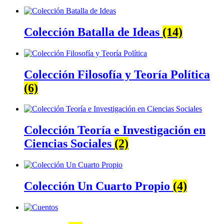
Colección Batalla de Ideas
(14)
Colección Filosofía y Teoría Política
(6)
Colección Teoría e Investigación en
Ciencias Sociales
(2)
Colección Un Cuarto Propio
(4)