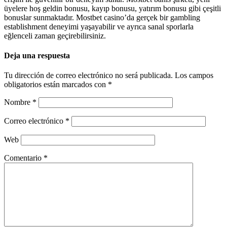
üyelere hoş geldin bonusu, kayıp bonusu, yatırım bonusu gibi çeşitli
bonuslar sunmaktadır. Mostbet casino’da gerçek bir gambling
establishment deneyimi yaşayabilir ve ayrıca sanal sporlarla
eğlenceli zaman geçirebilirsiniz.
Deja una respuesta
Tu dirección de correo electrónico no será publicada.
Los campos
obligatorios están marcados con
*
Nombre
*
Correo electrónico
*
Web
Comentario
*