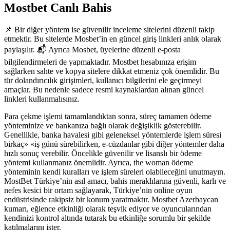
Mostbet Canlı Bahis
📌 Bir diğer yöntem ise güvenilir inceleme sitelerini düzenli takip
etmektir. Bu sitelerde Mosbet’in en güncel giriş linkleri anlık olarak
paylaşılır. 📬 Ayrıca Mosbet, üyelerine düzenli e-posta
bilgilendirmeleri de yapmaktadır. Mostbet hesabınıza erişim
sağlarken sahte ve kopya sitelere dikkat etmeniz çok önemlidir. Bu
tür dolandırıcılık girişimleri, kullanıcı bilgilerini ele geçirmeyi
amaçlar. Bu nedenle sadece resmi kaynaklardan alınan güncel
linkleri kullanmalısınız.
Para çekme işlemi tamamlandıktan sonra, süreç tamamen ödeme
yönteminize ve bankanıza bağlı olarak değişiklik gösterebilir.
Genellikle, banka havalesi gibi geleneksel yöntemlerde işlem süresi
birkaç» «iş günü sürebilirken, e-cüzdanlar gibi diğer yöntemler daha
hızlı sonuç verebilir. Öncelikle güvenilir ve lisanslı bir ödeme
yöntemi kullanmanız önemlidir. Ayrıca, the woman ödeme
yönteminin kendi kuralları ve işlem süreleri olabileceğini unutmayın.
MostBet Türkiye’nin asıl amacı, bahis meraklılarına güvenli, karlı ve
nefes kesici bir ortam sağlayarak, Türkiye’nin online oyun
endüstrisinde rakipsiz bir konum yaratmaktır. Mostbet Azerbaycan
kumarı, eğlence etkinliği olarak teşvik ediyor ve oyuncularından
kendinizi kontrol altında tutarak bu etkinliğe sorumlu bir şekilde
katılmalarını ister.