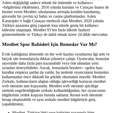
Adres değişikliği sadece teknik bir önlemdir ve kullanıcı»
«bilgileriniz etkilenmez. 2016 yılında kurulan ve Curaçao lisansı ile
hizmet veren Mostbet, uluslararası arenada kendini kanıtlamış,
güvenilir bir çevrim içi bahis ve casino platformudur. Aslen
Karayipler’e bağlı Curaçao merkezli olan Mostbet, 2020 yılında
Türkiye pazarına giriş yaparak kısa sürede geniş bir kullanıcı
kitlesine ulaşmıştır. Mostbet 93’ten fazla ülkede faaliyet
göstermektedir ve Türkçe de dahil olmak üzere 24 dilde mevcuttur.
Mostbet Spor Bahisleri Için Bonuslar Var Mı?
Evde kaldığımız dönemde on the web kazino oyunlarına ilgi arttı ve
birçok site bonuslarıyla dikkat çekmeye çalıştı. Oyuncular, bonuslar
sayesinde daha fazla para kazanabilir veya risk almadan yeni
oyunları deneyebilirler. Ancak, bonuslarla beraber» «gelen bazı
kurallar empieza şartlar da vardır, bu nedenle oyuncuların bonusları
kullanmadan önce dikkatli bir şekilde okumaları önerilir. Mostbet
Zerkalo, kullanıcıların alışkın olduğu işlevselliği koruyan mostbet
web sitesinin tam kopyasıdır. Mostbet web sitesinin spicilège
sürümü engellendiğinde zerkalo kullanıldığından, her oyuncunun
bilgilerinin yedek kopyası burada saklanır. Resmi web sitesinde
hesap oluşturabilir ve aynı zerkalo mostbet bilgileriyle giriş
yapabilirsiniz.
Mostbet, Türkiye’deki spor bahisleri pazarında lider