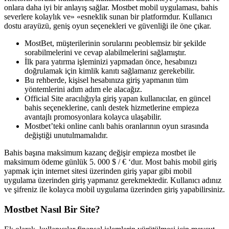
onlara daha iyi bir anlayış sağlar. Mostbet mobil uygulaması, bahis
severlere kolaylık ve» «esneklik sunan bir platformdur. Kullanıcı
dostu arayüzü, geniş oyun seçenekleri ve güvenliği ile öne çıkar.
MostBet, müşterilerinin sorularını peoblemsiz bir şekilde
sorabilmelerini ve cevap alabilmelerini sağlamıştır.
İlk para yatırma işleminizi yapmadan önce, hesabınızı
doğrulamak için kimlik kanıtı sağlamanız gerekebilir.
Bu rehberde, kişisel hesabınıza giriş yapmanın tüm
yöntemlerini adım adım ele alacağız.
Official Site aracılığıyla giriş yapan kullanıcılar, en güncel
bahis seçeneklerine, canlı destek hizmetlerine empieza
avantajlı promosyonlara kolayca ulaşabilir.
Mostbet’teki online canlı bahis oranlarının oyun sırasında
değiştiği unutulmamalıdır.
Bahis başına maksimum kazanç değişir empieza mostbet ile
maksimum ödeme günlük 5. 000 $ / € ‘dur. Most bahis mobil giriş
yapmak için internet sitesi üzerinden giriş yapar gibi mobil
uygulama üzerinden giriş yapmanız gerekmektedir. Kullanıcı adınız
ve şifreniz ile kolayca mobil uygulama üzerinden giriş yapabilirsiniz.
Mostbet Nasıl Bir Site?