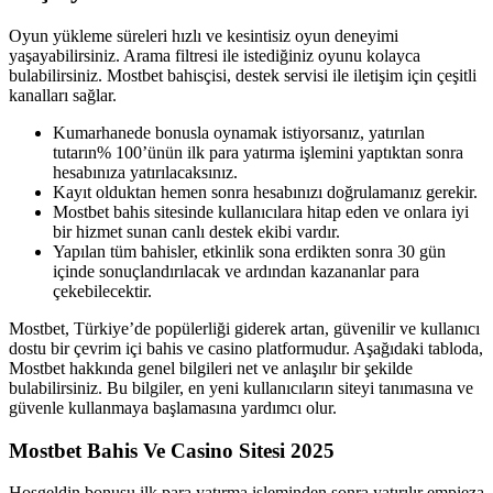
Oyun yükleme süreleri hızlı ve kesintisiz oyun deneyimi
yaşayabilirsiniz. Arama filtresi ile istediğiniz oyunu kolayca
bulabilirsiniz. Mostbet bahisçisi, destek servisi ile iletişim için çeşitli
kanalları sağlar.
Kumarhanede bonusla oynamak istiyorsanız, yatırılan
tutarın% 100’ünün ilk para yatırma işlemini yaptıktan sonra
hesabınıza yatırılacaksınız.
Kayıt olduktan hemen sonra hesabınızı doğrulamanız gerekir.
Mostbet bahis sitesinde kullanıcılara hitap eden ve onlara iyi
bir hizmet sunan canlı destek ekibi vardır.
Yapılan tüm bahisler, etkinlik sona erdikten sonra 30 gün
içinde sonuçlandırılacak ve ardından kazananlar para
çekebilecektir.
Mostbet, Türkiye’de popülerliği giderek artan, güvenilir ve kullanıcı
dostu bir çevrim içi bahis ve casino platformudur. Aşağıdaki tabloda,
Mostbet hakkında genel bilgileri net ve anlaşılır bir şekilde
bulabilirsiniz. Bu bilgiler, en yeni kullanıcıların siteyi tanımasına ve
güvenle kullanmaya başlamasına yardımcı olur.
Mostbet Bahis Ve Casino Sitesi 2025
Hoşgeldin bonusu ilk para yatırma işleminden sonra yatırılır empieza