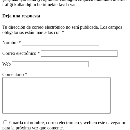
trafiği kullandığını belirtmekte fayda var.
Deja una respuesta
Tu dirección de correo electrónico no será publicada.
Los campos
obligatorios están marcados con
*
Nombre
*
Correo electrónico
*
Web
Comentario
*
Guarda mi nombre, correo electrónico y web en este navegador
para la próxima vez que comente.