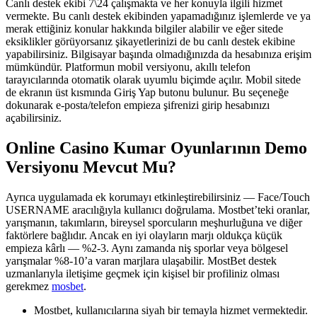
Canlı destek ekibi 7\24 çalışmakta ve her konuyla ilgili hizmet
vermekte. Bu canlı destek ekibinden yapamadığınız işlemlerde ve ya
merak ettiğiniz konular hakkında bilgiler alabilir ve eğer sitede
eksiklikler görüyorsanız şikayetlerinizi de bu canlı destek ekibine
yapabilirsiniz. Bilgisayar başında olmadığınızda da hesabınıza erişim
mümkündür. Platformun mobil versiyonu, akıllı telefon
tarayıcılarında otomatik olarak uyumlu biçimde açılır. Mobil sitede
de ekranın üst kısmında Giriş Yap butonu bulunur. Bu seçeneğe
dokunarak e-posta/telefon empieza şifrenizi girip hesabınızı
açabilirsiniz.
Online Casino Kumar Oyunlarının Demo
Versiyonu Mevcut Mu?
Ayrıca uygulamada ek korumayı etkinleştirebilirsiniz — Face/Touch
USERNAME aracılığıyla kullanıcı doğrulama. Mostbet’teki oranlar,
yarışmanın, takımların, bireysel sporcuların meşhurluğuna ve diğer
faktörlere bağlıdır. Ancak en iyi olayların marjı oldukça küçük
empieza kârlı — %2-3. Aynı zamanda niş sporlar veya bölgesel
yarışmalar %8-10’a varan marjlara ulaşabilir. MostBet destek
uzmanlarıyla iletişime geçmek için kişisel bir profiliniz olması
gerekmez
mosbet
.
Mostbet, kullanıcılarına siyah bir temayla hizmet vermektedir.