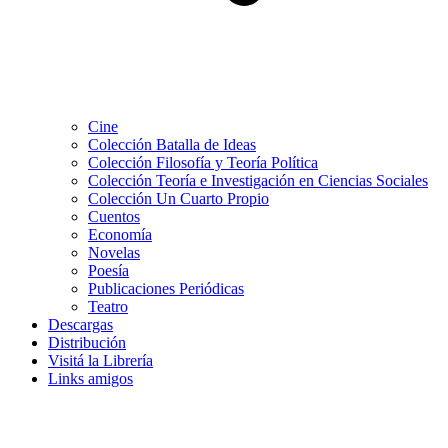
Cine
Colección Batalla de Ideas
Colección Filosofía y Teoría Política
Colección Teoría e Investigación en Ciencias Sociales
Colección Un Cuarto Propio
Cuentos
Economía
Novelas
Poesía
Publicaciones Periódicas
Teatro
Descargas
Distribución
Visitá la Librería
Links amigos