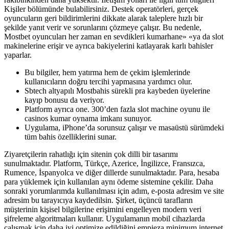
Kişiler bölümünde bulabilirsiniz. Destek operatörleri, gerçek
oyuncuların geri bildirimlerini dikkate alarak taleplere hızlı bir
şekilde yanıt verir ve sorunlarını çözmeye çalışır. Bu nedenle,
Mostbet oyuncuları her zaman en sevdikleri kumarhane» «ya da slot
makinelerine erişir ve ayrıca bakiyelerini katlayarak karlı bahisler
yaparlar.
Bu bilgiler, hem yatırma hem de çekim işlemlerinde
kullanıcıların doğru tercihi yapmasına yardımcı olur.
Sbtech altyapılı Mostbahis sürekli pra kaybeden üyelerine
kayıp bonusu da veriyor.
Platform ayrıca one. 300’den fazla slot machine oyunu ile
casinos kumar oynama imkanı sunuyor.
Uygulama, iPhone’da sorunsuz çalışır ve masaüstü sürümdeki
tüm bahis özelliklerini sunar.
Ziyaretçilerin rahatlığı için sitenin çok dilli bir tasarımı
sunulmaktadır. Platform, Türkçe, Azerice, İngilizce, Fransızca,
Rumence, İspanyolca ve diğer dillerde sunulmaktadır. Para, hesaba
para yüklemek için kullanılan aynı ödeme sistemine çekilir. Daha
sonraki yorumlarımda kullanılması için adım, e-posta adresim ve site
adresim bu tarayıcıya kaydedilsin. Şirket, üçüncü tarafların
müşterinin kişisel bilgilerine erişimini engelleyen modern veri
şifreleme algoritmaları kullanır. Uygulamanın mobil cihazlarda
çalışmak için daha iyi optimize edildiğini empieza minimum internet