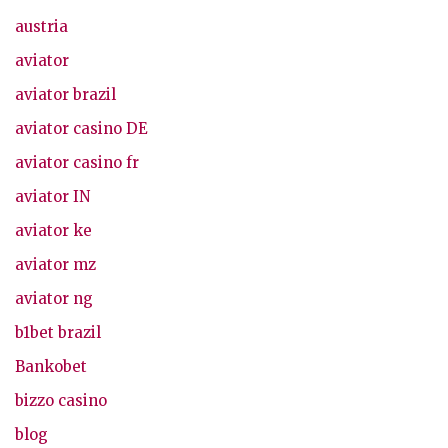
austria
aviator
aviator brazil
aviator casino DE
aviator casino fr
aviator IN
aviator ke
aviator mz
aviator ng
b1bet brazil
Bankobet
bizzo casino
blog