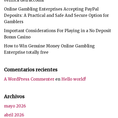
verifica dell’account
Online Gambling Enterprises Accepting PayPal
Deposits: A Practical and Safe And Secure Option for
Gamblers
Important Considerations For Playing in a No Deposit
Bonus Casino
How to Win Genuine Money Online Gambling
Enterprise totally free
Comentarios recientes
A WordPress Commenter
en
Hello world!
Archivos
mayo 2026
abril 2026