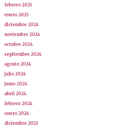
febrero 2025
enero 2025
diciembre 2024
noviembre 2024
octubre 2024
septiembre 2024
agosto 2024
julio 2024
junio 2024
abril 2024
febrero 2024
enero 2024
diciembre 2023