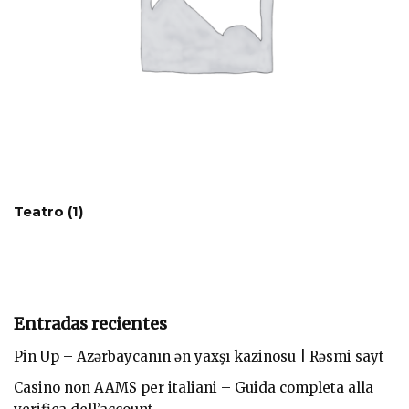
Teatro
(1)
Entradas recientes
Pin Up – Azərbaycanın ən yaxşı kazinosu | Rəsmi sayt
Casino non AAMS per italiani – Guida completa alla