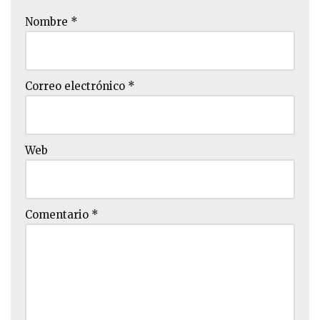
Nombre
*
Correo electrónico
*
Web
Comentario
*