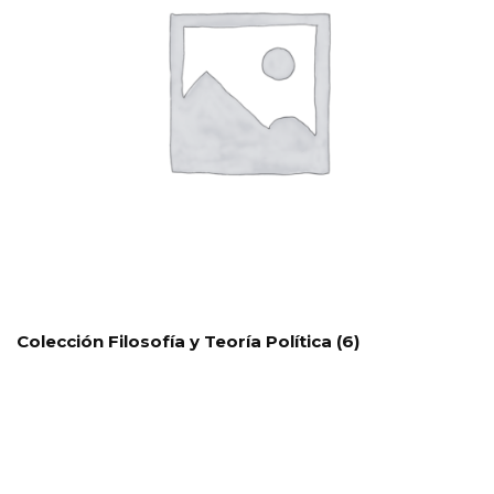
Colección Filosofía y Teoría Política
(6)