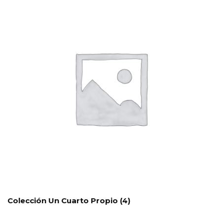
Colección Un Cuarto Propio
(4)