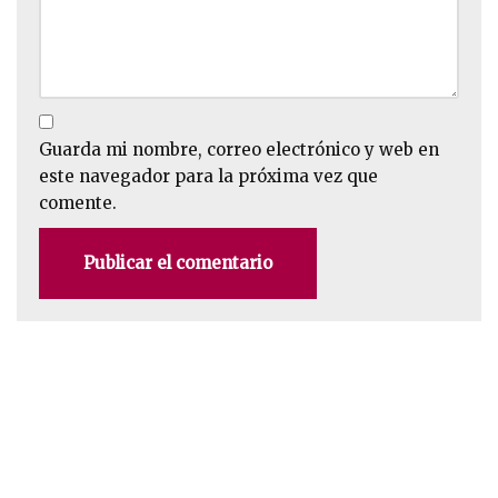
Guarda mi nombre, correo electrónico y web en
este navegador para la próxima vez que
comente.