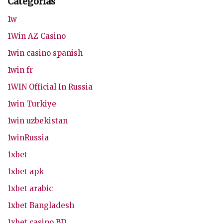
Categorías
1w
1Win AZ Casino
1win casino spanish
1win fr
1WIN Official In Russia
1win Turkiye
1win uzbekistan
1winRussia
1xbet
1xbet apk
1xbet arabic
1xbet Bangladesh
1xbet casino BD