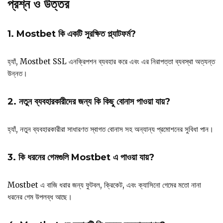
প্রশ্ন ও উত্তর
1. Mostbet কি একটি সুরক্ষিত প্ল্যাটফর্ম?
হ্যাঁ, Mostbet SSL এনক্রিপশন ব্যবহার করে এবং এর নিরাপত্তা ব্যবস্থা অত্যন্ত
উন্নত।
2. নতুন ব্যবহারকারীদের জন্য কি কিছু বোনাস পাওয়া যায়?
হ্যাঁ, নতুন ব্যবহারকারীরা সাধারণত স্বাগত বোনাস সহ অন্যান্য প্রমোশনের সুবিধা পান।
3. কি ধরনের গেমগুলি Mostbet এ পাওয়া যায়?
Mostbet এ বাজি ধরার জন্য ফুটবল, ক্রিকেট, এবং ক্যাসিনো গেমের মতো নানা
ধরনের গেম উপলব্ধ আছে।