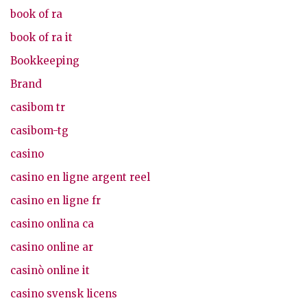
book of ra
book of ra it
Bookkeeping
Brand
casibom tr
casibom-tg
casino
casino en ligne argent reel
casino en ligne fr
casino onlina ca
casino online ar
casinò online it
casino svensk licens