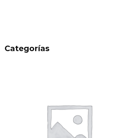
Categorías