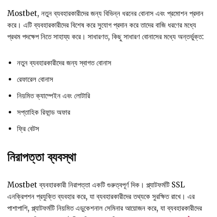
Mostbet, নতুন ব্যবহারকারীদের জন্য বিভিন্ন ধরনের বোনাস এবং প্রমোশন প্রদান
করে। এটি ব্যবহারকারীদের বিশেষ করে সুযোগ প্রদান করে তাদের বাজি ধরণের মধ্যে
প্রথম পদক্ষেপ নিতে সাহায্য করে। সাধারণত, কিছু সাধারণ বোনাসের মধ্যে অন্তর্ভুক্ত:
নতুন ব্যবহারকারীদের জন্য স্বাগত বোনাস
রেফারেল বোনাস
নিয়মিত ক্যাম্পেইন এবং লোটারি
সপ্তাহিক রিফান্ড অফার
ফ্রি বেটস
নিরাপত্তা ব্যবস্থা
Mostbet ব্যবহারকারী নিরাপত্তা একটি গুরুত্বপূর্ণ দিক। প্ল্যাটফর্মটি SSL
এনক্রিপশন প্রযুক্তি ব্যবহার করে, যা ব্যবহারকারীদের তথ্যকে সুরক্ষিত রাখে। এর
পাশাপাশি, প্ল্যাটফর্মটি নিয়মিত এডুকেশনাল সেমিনার আয়োজন করে, যা ব্যবহারকারীদের