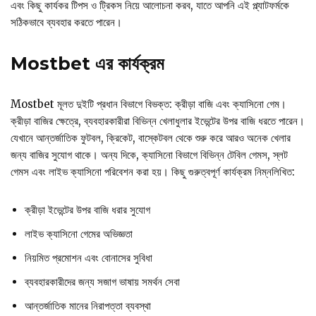
এবং কিছু কার্যকর টিপস ও ট্রিকস নিয়ে আলোচনা করব, যাতে আপনি এই প্ল্যাটফর্মকে
সঠিকভাবে ব্যবহার করতে পারেন।
Mostbet এর কার্যক্রম
Mostbet মূলত দুইটি প্রধান বিভাগে বিভক্ত: ক্রীড়া বাজি এবং ক্যাসিনো গেম।
ক্রীড়া বাজির ক্ষেত্রে, ব্যবহারকারীরা বিভিন্ন খেলাধুলার ইভেন্টের উপর বাজি ধরতে পারেন।
যেখানে আন্তর্জাতিক ফুটবল, ক্রিকেট, বাস্কেটবল থেকে শুরু করে আরও অনেক খেলার
জন্য বাজির সুযোগ থাকে। অন্য দিকে, ক্যাসিনো বিভাগে বিভিন্ন টেবিল গেমস, স্লট
গেমস এবং লাইভ ক্যাসিনো পরিবেশন করা হয়। কিছু গুরুত্বপূর্ণ কার্যক্রম নিম্নলিখিত:
ক্রীড়া ইভেন্টের উপর বাজি ধরার সুযোগ
লাইভ ক্যাসিনো গেমের অভিজ্ঞতা
নিয়মিত প্রমোশন এবং বোনাসের সুবিধা
ব্যবহারকারীদের জন্য সজাগ ভাষায় সমর্থন সেবা
আন্তর্জাতিক মানের নিরাপত্তা ব্যবস্থা