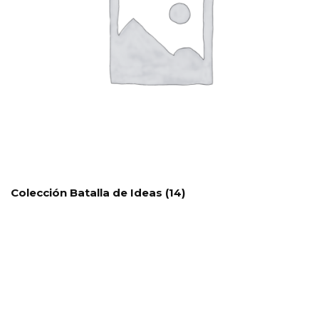
Colección Batalla de Ideas
(14)