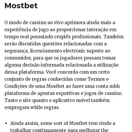
Mostbet
O modo de cassino ao vivo aprimora ainda mais a
experiência de jogo ao proporcionar interação em
tempo real possuindo crupiês profissionais. Também
serão discutidas questões relacionadas com a
segurança, licenciamento electronic suporte ao
consumidor, para que os jogadores possam tomar
alguma decisão informada relacionada a utilização
dessa plataforma. Você concorda com um certo
conjunto de regras conhecidas como Termos e
Condições de uma Mostbet ao fazer uma conta mhh
plataforma de apostas esportivas e jogos de cassino.
Tanto o site quanto o aplicativo móvel também
empregam while regras.
Ainda assim, some sort of Mostbet tem vindo a
trabalhar continuamente para melhorar the