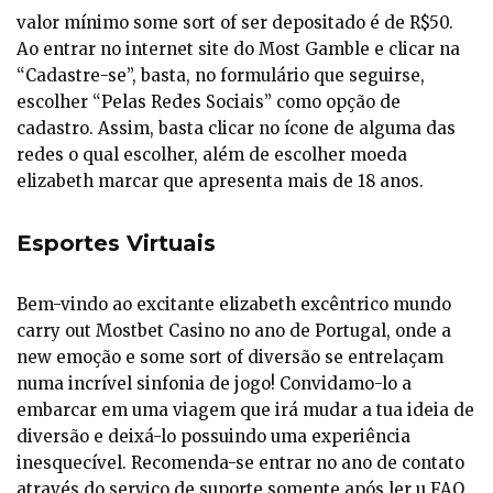
valor mínimo some sort of ser depositado é de R$50.
Ao entrar no internet site do Most Gamble e clicar na
“Cadastre-se”, basta, no formulário que seguirse,
escolher “Pelas Redes Sociais” como opção de
cadastro. Assim, basta clicar no ícone de alguma das
redes o qual escolher, além de escolher moeda
elizabeth marcar que apresenta mais de 18 anos.
Esportes Virtuais
Bem-vindo ao excitante elizabeth excêntrico mundo
carry out Mostbet Casino no ano de Portugal, onde a
new emoção e some sort of diversão se entrelaçam
numa incrível sinfonia de jogo! Convidamo-lo a
embarcar em uma viagem que irá mudar a tua ideia de
diversão e deixá-lo possuindo uma experiência
inesquecível. Recomenda-se entrar no ano de contato
através do serviço de suporte somente após ler u FAQ,