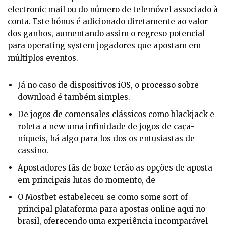
electronic mail ou do número de telemóvel associado à
conta. Este bónus é adicionado diretamente ao valor
dos ganhos, aumentando assim o regreso potencial
para operating system jogadores que apostam em
múltiplos eventos.
Já no caso de dispositivos iOS, o processo sobre
download é também simples.
De jogos de comensales clássicos como blackjack e
roleta a new uma infinidade de jogos de caça-
níqueis, há algo para los dos os entusiastas de
cassino.
Apostadores fãs de boxe terão as opções de aposta
em principais lutas do momento, de
O Mostbet estabeleceu-se como some sort of
principal plataforma para apostas online aqui no
brasil, oferecendo uma experiência incomparável