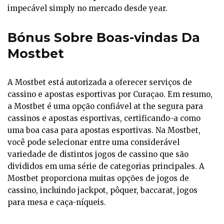
impecável simply no mercado desde year.
Bónus Sobre Boas-vindas Da
Mostbet
A Mostbet está autorizada a oferecer serviços de
cassino e apostas esportivas por Curaçao. Em resumo,
a Mostbet é uma opção confiável at the segura para
cassinos e apostas esportivas, certificando-a como
uma boa casa para apostas esportivas. Na Mostbet,
você pode selecionar entre uma considerável
variedade de distintos jogos de cassino que são
divididos em uma série de categorias principales. A
Mostbet proporciona muitas opções de jogos de
cassino, incluindo jackpot, pôquer, baccarat, jogos
para mesa e caça-níqueis.