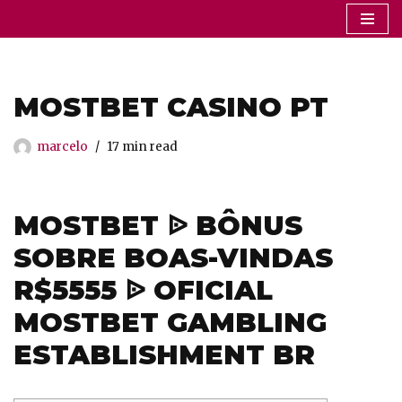
Saltar
al
contenido
MOSTBET CASINO PT
marcelo
17 min read
MOSTBET ᐉ BÔNUS
SOBRE BOAS-VINDAS
R$5555 ᐉ OFICIAL
MOSTBET GAMBLING
ESTABLISHMENT BR