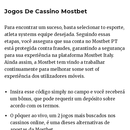
Jogos De Cassino Mostbet
Para encontrar um suceso, basta selecionar to esporte,
atleta systems equipe desejada. Seguindo essas
etapas, você assegura que sua conta no Mostbet PT
está protegida contra fraudes, garantindo a segurança
para sua experiência na plataforma Mostbet Italy.
Ainda assim, a Mostbet tem vindo a trabalhar
continuamente para melhorar some sort of
experiência dos utilizadores móveis.
Insira esse código simply no campo e você receberá
um bônus, que pode requerir um depósito sobre
acordo com os termos.
O pôquer ao vivo, um 2 jogos mais buscados nos
cassinos online, é uma dieses alternativas de
apostas da Mostbet.