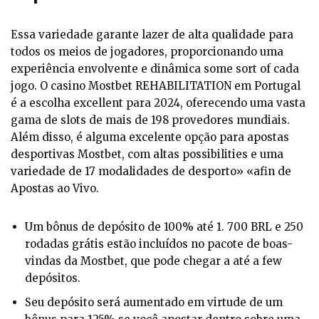
Essa variedade garante lazer de alta qualidade para
todos os meios de jogadores, proporcionando uma
experiência envolvente e dinâmica some sort of cada
jogo. O casino Mostbet REHABILITATION em Portugal
é a escolha excellent para 2024, oferecendo uma vasta
gama de slots de mais de 198 provedores mundiais.
Além disso, é alguma excelente opção para apostas
desportivas Mostbet, com altas possibilities e uma
variedade de 17 modalidades de desporto» «afin de
Apostas ao Vivo.
Um bônus de depósito de 100% até 1. 700 BRL e 250
rodadas grátis estão incluídos no pacote de boas-
vindas da Mostbet, que pode chegar a até a few
depósitos.
Seu depósito será aumentado em virtude de um