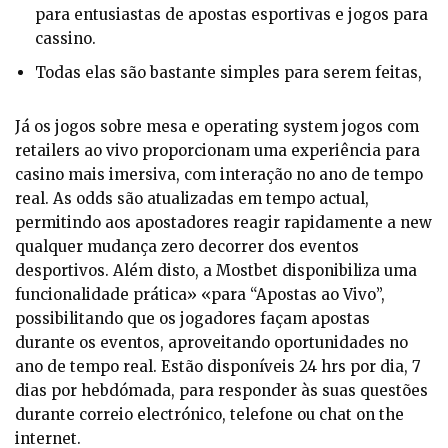
para entusiastas de apostas esportivas e jogos para
cassino.
Todas elas são bastante simples para serem feitas,
Já os jogos sobre mesa e operating system jogos com
retailers ao vivo proporcionam uma experiência para
casino mais imersiva, com interação no ano de tempo
real. As odds são atualizadas em tempo actual,
permitindo aos apostadores reagir rapidamente a new
qualquer mudança zero decorrer dos eventos
desportivos. Além disto, a Mostbet disponibiliza uma
funcionalidade prática» «para “Apostas ao Vivo”,
possibilitando que os jogadores façam apostas
durante os eventos, aproveitando oportunidades no
ano de tempo real. Estão disponíveis 24 hrs por dia, 7
dias por hebdómada, para responder às suas questões
durante correio electrónico, telefone ou chat on the
internet.