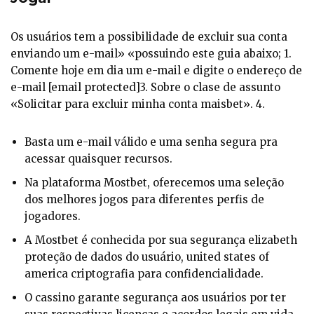
Os usuários tem a possibilidade de excluir sua conta
enviando um e-mail» «possuindo este guia abaixo; 1.
Comente hoje em dia um e-mail e digite o endereço de
e-mail [email protected]3. Sobre o clase de assunto
«Solicitar para excluir minha conta maisbet». 4.
Basta um e-mail válido e uma senha segura pra
acessar quaisquer recursos.
Na plataforma Mostbet, oferecemos uma seleção
dos melhores jogos para diferentes perfis de
jogadores.
A Mostbet é conhecida por sua segurança elizabeth
proteção de dados do usuário, united states of
america criptografia para confidencialidade.
O cassino garante segurança aos usuários por ter