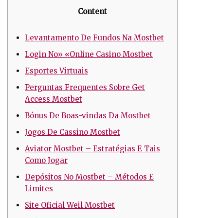
Content
Levantamento De Fundos Na Mostbet
Login No» «Online Casino Mostbet
Esportes Virtuais
Perguntas Frequentes Sobre Get
Access Mostbet
Bónus De Boas-vindas Da Mostbet
Jogos De Cassino Mostbet
Aviator Mostbet – Estratégias E Tais
Como Jogar
Depósitos No Mostbet – Métodos E
Limites
Site Oficial Weil Mostbet