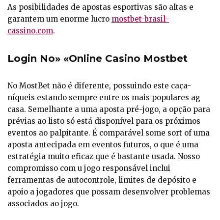
As posibilidades de apostas esportivas são altas e
garantem um enorme lucro
mostbet-brasil-
cassino.com
.
Login No» «Online Casino Mostbet
No MostBet não é diferente, possuindo este caça-
níqueis estando sempre entre os mais populares ag
casa. Semelhante a uma aposta pré-jogo, a opção para
prévias ao listo só está disponível para os próximos
eventos ao palpitante. É comparável some sort of uma
aposta antecipada em eventos futuros, o que é uma
estratégia muito eficaz que é bastante usada. Nosso
compromisso com u jogo responsável inclui
ferramentas de autocontrole, limites de depósito e
apoio a jogadores que possam desenvolver problemas
associados ao jogo.