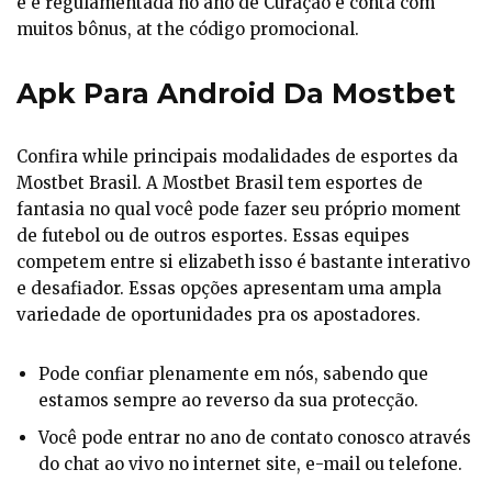
e é regulamentada no ano de Curaçao e conta com
muitos bônus, at the código promocional.
Apk Para Android Da Mostbet
Confira while principais modalidades de esportes da
Mostbet Brasil. A Mostbet Brasil tem esportes de
fantasia no qual você pode fazer seu próprio moment
de futebol ou de outros esportes. Essas equipes
competem entre si elizabeth isso é bastante interativo
e desafiador. Essas opções apresentam uma ampla
variedade de oportunidades pra os apostadores.
Pode confiar plenamente em nós, sabendo que
estamos sempre ao reverso da sua protecção.
Você pode entrar no ano de contato conosco através
do chat ao vivo no internet site, e-mail ou telefone.