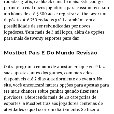
rodadas grátis, cashback e muito mais. Este código
permite la cual novos jogadores para cassino recebam
um bônus de até $ 300 ao se registrar at the fazer um
depósito. Até 250 rodadas grátis também tem a
possibilidade de ser reivindicadas por novos
jogadores. Tem mais de 3 mil jogos, além de opções
para mais de twenty esportes para dar.
Mostbet País E Do Mundo Revisão
Outra programa comum de apostar, em que você faz
suas apostas antes dos games, com mercados
disponíveis até 2 dias anteriormente ao evento. No
site, você encontrará muitas opções para apostas para
ter mais chances sobre ganhar quando fizer suas
previsões. Oferecendo mais de 20 categorias de
esportes, a Mostbet traz aos jogadores centenas de
atividades o qual ocorrem diariamente. Se fizer o