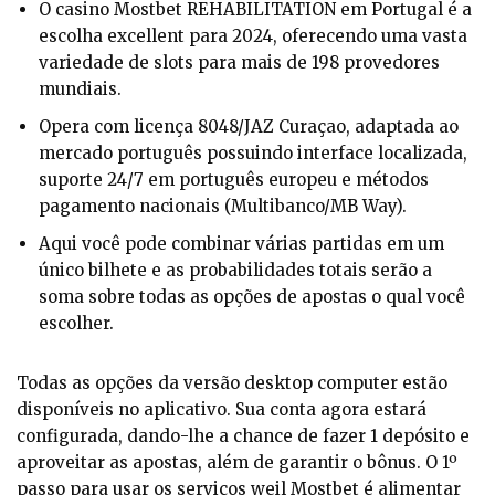
O casino Mostbet REHABILITATION em Portugal é a
escolha excellent para 2024, oferecendo uma vasta
variedade de slots para mais de 198 provedores
mundiais.
Opera com licença 8048/JAZ Curaçao, adaptada ao
mercado português possuindo interface localizada,
suporte 24/7 em português europeu e métodos
pagamento nacionais (Multibanco/MB Way).
Aqui você pode combinar várias partidas em um
único bilhete e as probabilidades totais serão a
soma sobre todas as opções de apostas o qual você
escolher.
Todas as opções da versão desktop computer estão
disponíveis no aplicativo. Sua conta agora estará
configurada, dando-lhe a chance de fazer 1 depósito e
aproveitar as apostas, além de garantir o bônus. O 1º
passo para usar os serviços weil Mostbet é alimentar