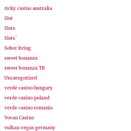
ricky casino australia
Slot
Slots
Slots`
Sober living
sweet bonanza
sweet bonanza TR
Uncategorized
verde casino hungary
verde casino poland
verde casino romania
Vovan Casino
vulkan vegas germany