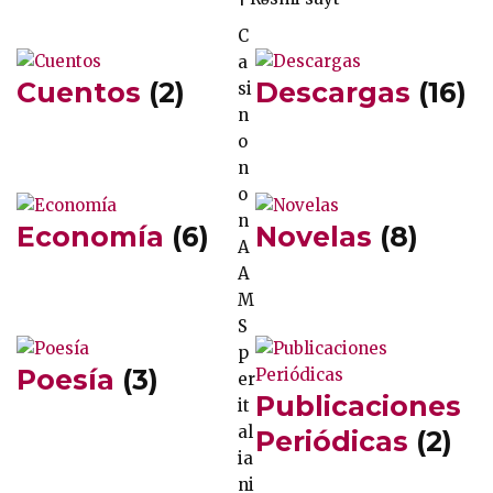
C
a
Cuentos
(2)
Descargas
(16)
si
n
o
n
o
n
Economía
(6)
Novelas
(8)
A
A
M
S
p
Poesía
(3)
er
Publicaciones
it
al
Periódicas
(2)
ia
ni