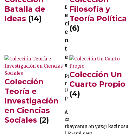
r
Batalla de
Filosofía y
e
Ideas
(14)
Teoría Política
ci
(6)
e
n
t
e
s
Colección Un
Pi
Colección
Cuarto Propio
n
Teoría e
U
(4)
p
Investigación
–
en Ciencias
A
Sociales
(2)
zə
rbaycanın ən yaxşı kazinosu
| Rəsmi sayt