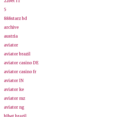
22bet IT
5
888starz bd
archive
austria
aviator
aviator brazil
aviator casino DE
aviator casino fr
aviator IN
aviator ke
aviator mz
aviator ng
b1bet brazil