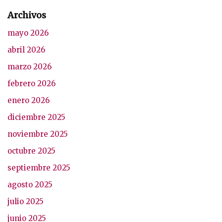
Archivos
mayo 2026
abril 2026
marzo 2026
febrero 2026
enero 2026
diciembre 2025
noviembre 2025
octubre 2025
septiembre 2025
agosto 2025
julio 2025
junio 2025