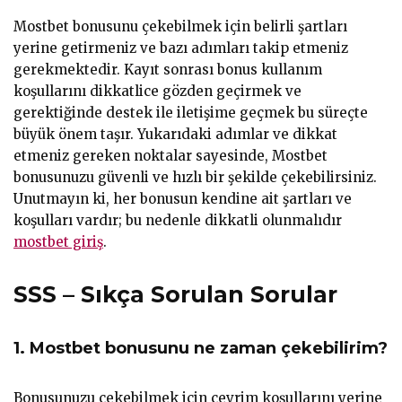
Mostbet bonusunu çekebilmek için belirli şartları
yerine getirmeniz ve bazı adımları takip etmeniz
gerekmektedir. Kayıt sonrası bonus kullanım
koşullarını dikkatlice gözden geçirmek ve
gerektiğinde destek ile iletişime geçmek bu süreçte
büyük önem taşır. Yukarıdaki adımlar ve dikkat
etmeniz gereken noktalar sayesinde, Mostbet
bonusunuzu güvenli ve hızlı bir şekilde çekebilirsiniz.
Unutmayın ki, her bonusun kendine ait şartları ve
koşulları vardır; bu nedenle dikkatli olunmalıdır
mostbet giriş
.
SSS – Sıkça Sorulan Sorular
1. Mostbet bonusunu ne zaman çekebilirim?
Bonusunuzu çekebilmek için çevrim koşullarını yerine