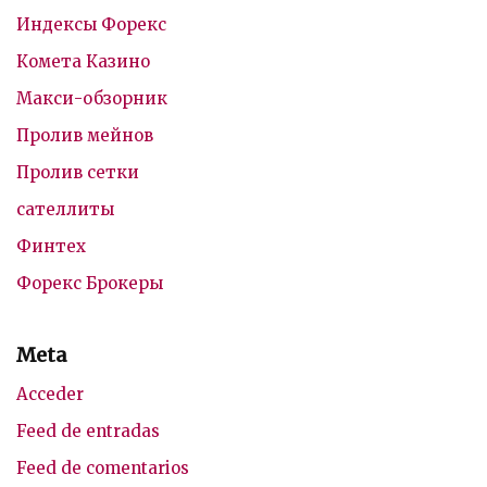
Индексы Форекс
Комета Казино
Макси-обзорник
Пролив мейнов
Пролив сетки
сателлиты
Финтех
Форекс Брокеры
Meta
Acceder
Feed de entradas
Feed de comentarios