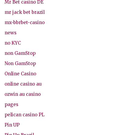
Mr Bet casino DE
mr jack bet brazil
mx-bbrbet-casino
news
no KYC
non GamStop
Non GamStop
Online Casino
online casino au
ozwin au casino
pages
pelican casino PL
Pin UP