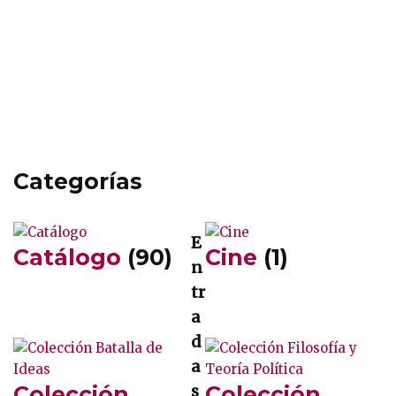
Categorías
E
Catálogo
(90)
Cine
(1)
n
tr
a
d
a
Colección
Colección
s