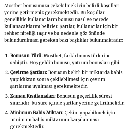
Mostbet bonusunuzu çekebilmek için belirli koşulları
yerine getirmeniz gerekmektedir. Bu koşullar
genellikle kullanıcıların bonusu nasıl ve nerede
kullanacaklarını belirler. Şartlar, kullanıcılar için bir
rehber niteliği taşır ve bu nedenle göz önünde
bulundurulması gereken bazı başlıklar bulunmaktadır:
Bonusun Türü:
Mostbet, farklı bonus türlerine
sahiptir. Hoş geldin bonusu, yatırım bonusları gibi.
Çevirme Şartları:
Bonusun belirli bir miktarda bahis
yapıldıktan sonra çekilebilmesi için çevrim
şartlarına uyulması gerekmektedir.
Zaman Kısıtlamaları:
Bonusun geçerlilik süresi
sınırlıdır; bu süre içinde şartlar yerine getirilmelidir.
Minimum Bahis Miktarı:
Çekim yapabilmek için
minimum bahis miktarının karşılanması
gerekmektedir.