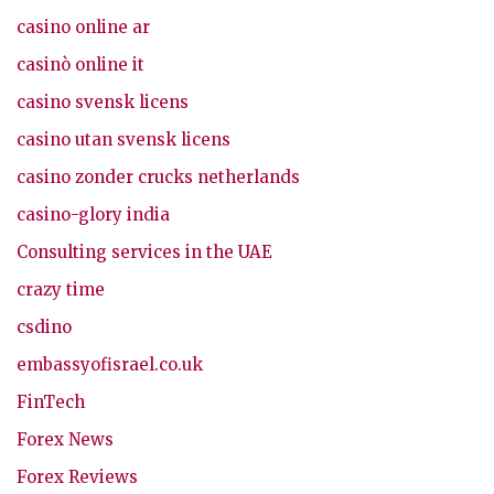
casino online ar
casinò online it
casino svensk licens
casino utan svensk licens
casino zonder crucks netherlands
casino-glory india
Consulting services in the UAE
crazy time
csdino
embassyofisrael.co.uk
FinTech
Forex News
Forex Reviews