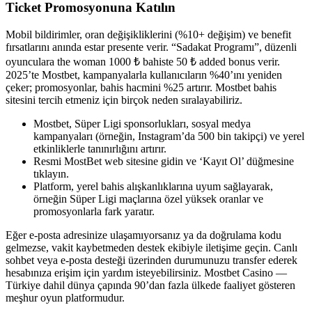
Ticket Promosyonuna Katılın
Mobil bildirimler, oran değişikliklerini (%10+ değişim) ve benefit
fırsatlarını anında estar presente verir. “Sadakat Programı”, düzenli
oyunculara the woman 1000 ₺ bahiste 50 ₺ added bonus verir.
2025’te Mostbet, kampanyalarla kullanıcıların %40’ını yeniden
çeker; promosyonlar, bahis hacmini %25 artırır. Mostbet bahis
sitesini tercih etmeniz için birçok neden sıralayabiliriz.
Mostbet, Süper Ligi sponsorlukları, sosyal medya
kampanyaları (örneğin, Instagram’da 500 bin takipçi) ve yerel
etkinliklerle tanınırlığını artırır.
Resmi MostBet web sitesine gidin ve ‘Kayıt Ol’ düğmesine
tıklayın.
Platform, yerel bahis alışkanlıklarına uyum sağlayarak,
örneğin Süper Ligi maçlarına özel yüksek oranlar ve
promosyonlarla fark yaratır.
Eğer e-posta adresinize ulaşamıyorsanız ya da doğrulama kodu
gelmezse, vakit kaybetmeden destek ekibiyle iletişime geçin. Canlı
sohbet veya e-posta desteği üzerinden durumunuzu transfer ederek
hesabınıza erişim için yardım isteyebilirsiniz. Mostbet Casino —
Türkiye dahil dünya çapında 90’dan fazla ülkede faaliyet gösteren
meşhur oyun platformudur.