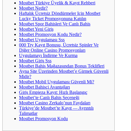
Mostbet Türkiye Üyelik & Kayıt Rehberi
Mostbet Nedir?
Haftalık Ücretsiz Döndürmeler Için Mostbet
Lucky Ticket Promosyonuna Katılın
Mostbet Spor Bahisleri Ve Canlı Bahis
Mostbet Yeni Giriş
Mostbet Promosyon Kodu Nedir?
Mostbet Uygulaması Sss
000 Try Kayıt Bonusu, Ücretsiz Spinler Ve
Diğer Online Casino Promosyonları
Uygulamayı İndirme Ve Kurma
Mostbet Giriş Sss
Mostbet Bahis Mağazasından Bonus Teklifleri
Ayna Site Üzerinden Mostbet’e Girmek Güvenli
Midir?
Mostbet Mobil Uygulaması Güvenli Mi?
Mostbet Bahisçi Avantajları
Giriş Empieza Kayıt: Hızlı Başlangıç
Mostbet’te Canlı Bahis Seçeneği
Mostbet Casino Zerkalo’nun Faydaları
Türkiye’de Mostbet’te Kayıt — Ayrıntılı
Talimatlar
Mostbet Promosyon Kodu