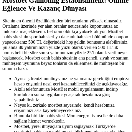
Mostbet Gambling Establishment: Online
Eğlence Ve Kazanç Dünyası
Sitenin en önemli özelliklerinden biri oranların yüksek olmasıdır.
Ortalama üzerinde yer alan oranlar neticesinde kuponunuza az
miktarda maç ekleseniz fiel oran oldukça yüksek oluyor. Mostbet
bahis sitesinin spor bahisleri ya da canlı bahisler bölümünde coupon
yapacaksanız 500 TL değerindeki hoş geldin bonusunu alabilirsiniz.
Şu anda ilk yatırımınızın yüzde yüzü olarak verilen 500 TL’lik
bonus belli bir süre sonra yatırımınızın yüzde 25’i olarak verilmeye
başlanacak. Mostbet canlı bahis sitesinin ana paneli, siyah ve sarının
muhteşem uyumuna beyaz tonların da eklenmesi ile muhteşem bir
sunuma hazır.
Ayrıca şifrenizi unuttuysanız ne yapmanız gerektiğini empieza
hesap erişimini nasıl geri kazanabileceğinizi de açıklayacağız.
Akıllı telefonunuza MostBet mobil uygulamasını indirip
kurduktan sonra uygulamayı açarak hesabınıza giriş
yapabilirsiniz.
Neyse ki, zerkalo mostbet sayesinde, kendi hesabınıza
erişiminizi asla kaybetmeyeceksiniz.
Bununla birlikte bahis sitesi Montenegro lisansı ile de daha
sağlam hizmet vermektedir.
Mostbet, yerel ihtiyaçlara uyum sağlayarak Türkiye’de
çevrimiçi bahis ve gambling establishment piyasasında lider