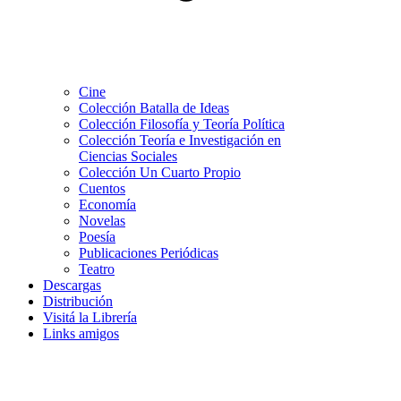
Cine
Colección Batalla de Ideas
Colección Filosofía y Teoría Política
Colección Teoría e Investigación en
Ciencias Sociales
Colección Un Cuarto Propio
Cuentos
Economía
Novelas
Poesía
Publicaciones Periódicas
Teatro
Descargas
Distribución
Visitá la Librería
Links amigos