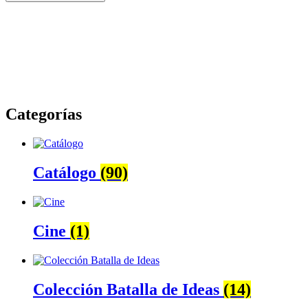
Categorías
Catálogo
(90)
Cine
(1)
Colección Batalla de Ideas
(14)