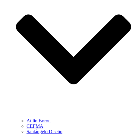
Atilio Boron
CEFMA
Santángelo Diseño