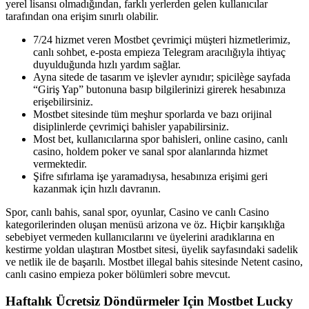
yerel lisansı olmadığından, farklı yerlerden gelen kullanıcılar
tarafından ona erişim sınırlı olabilir.
7/24 hizmet veren Mostbet çevrimiçi müşteri hizmetlerimiz,
canlı sohbet, e-posta empieza Telegram aracılığıyla ihtiyaç
duyulduğunda hızlı yardım sağlar.
Ayna sitede de tasarım ve işlevler aynıdır; spicilège sayfada
“Giriş Yap” butonuna basıp bilgilerinizi girerek hesabınıza
erişebilirsiniz.
Mostbet sitesinde tüm meşhur sporlarda ve bazı orijinal
disiplinlerde çevrimiçi bahisler yapabilirsiniz.
Most bet, kullanıcılarına spor bahisleri, online casino, canlı
casino, holdem poker ve sanal spor alanlarında hizmet
vermektedir.
Şifre sıfırlama işe yaramadıysa, hesabınıza erişimi geri
kazanmak için hızlı davranın.
Spor, canlı bahis, sanal spor, oyunlar, Casino ve canlı Casino
kategorilerinden oluşan menüsü arizona ve öz. Hiçbir karışıklığa
sebebiyet vermeden kullanıcılarını ve üyelerini aradıklarına en
kestirme yoldan ulaştıran Mostbet sitesi, üyelik sayfasındaki sadelik
ve netlik ile de başarılı. Mostbet illegal bahis sitesinde Netent casino,
canlı casino empieza poker bölümleri sobre mevcut.
Haftalık Ücretsiz Döndürmeler Için Mostbet Lucky