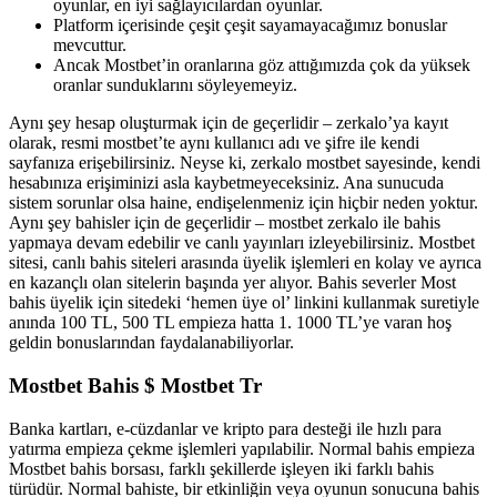
oyunlar, en iyi sağlayıcılardan oyunlar.
Platform içerisinde çeşit çeşit sayamayacağımız bonuslar
mevcuttur.
Ancak Mostbet’in oranlarına göz attığımızda çok da yüksek
oranlar sunduklarını söyleyemeyiz.
Aynı şey hesap oluşturmak için de geçerlidir – zerkalo’ya kayıt
olarak, resmi mostbet’te aynı kullanıcı adı ve şifre ile kendi
sayfanıza erişebilirsiniz. Neyse ki, zerkalo mostbet sayesinde, kendi
hesabınıza erişiminizi asla kaybetmeyeceksiniz. Ana sunucuda
sistem sorunlar olsa haine, endişelenmeniz için hiçbir neden yoktur.
Aynı şey bahisler için de geçerlidir – mostbet zerkalo ile bahis
yapmaya devam edebilir ve canlı yayınları izleyebilirsiniz. Mostbet
sitesi, canlı bahis siteleri arasında üyelik işlemleri en kolay ve ayrıca
en kazançlı olan sitelerin başında yer alıyor. Bahis severler Most
bahis üyelik için sitedeki ‘hemen üye ol’ linkini kullanmak suretiyle
anında 100 TL, 500 TL empieza hatta 1. 1000 TL’ye varan hoş
geldin bonuslarından faydalanabiliyorlar.
Mostbet Bahis $ Mostbet Tr​
Banka kartları, e-cüzdanlar ve kripto para desteği ile hızlı para
yatırma empieza çekme işlemleri yapılabilir. Normal bahis empieza
Mostbet bahis borsası, farklı şekillerde işleyen iki farklı bahis
türüdür. Normal bahiste, bir etkinliğin veya oyunun sonucuna bahis