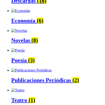
Descargas
(16)
Economía
(6)
Novelas
(8)
Poesía
(3)
Publicaciones Periódicas
(2)
Teatro
(1)