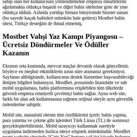
sahip olan her kullanıcısını yönlendirmekte empieza misafirlerini
ağırlamakta oldukça başarılı ve diğer bahis sitelerine göre de yine
oldukça iddialı. Aslında yurtdışı firması bünyesinde hizmet sunan
(bu sayede kaçak bahisleri mümkün hale getiren) Mostbet bahis
sitesi, Türkçe desteğini de ihmal etmemiş.
Mostbet Vahşi Yaz Kampı Piyangosu –
Ücretsiz Döndürmeler Ve Ödüller
Kazanın
Ekranın orta kısmında, mevcut maçlar devamlı olarak güncellenir,
böylece en meşhur etkinliklerin uzun süre aramanız gerekmiyor.
Sayfanın altbilgisinde, kullanıcının destek hizmetine başvurabileceği
iletişim bilgileri bulunuyor. MostBet. possuindo lisanslıdır ve sah
mobil uygulaması, bahis platformuna erişilebilen tüm ülkelerde
güvenli empieza emniyetli çevrimiçi bahis sağlar. Ayna web site,
farklı bir alan adı kullanmasına rağmen orijinal siteyle aynı güvenlik
önlemlerine sahiptir.
Mobil site, masaüstü sitenin tüm özelliklerini içerir; bahis yapma,
para yatırma ve çekme gibi işlemleri Türk Lirası (TL) ile sorunsuz
gerçekleştirebilirsiniz. Mobil tarayıcıyı kullanmak suretiyle
uygulama indirmeden hızlıca siteye erişmek mümkündür. MostBet
resmi website sitesinde “Giriş Yap” butonu sağ üst köşede bulunur