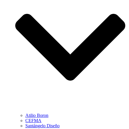
Atilio Boron
CEFMA
Santángelo Diseño