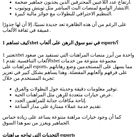
ارتفاع عدد اللاعبين المحترفين الذين يجذبون جماهير ضخمة.
الانتشار الواسع لمنصات البث المباشر مثل تويتش ويوتيوب.
التنظيم الاحترافي للبطولات مع جوائز مالية كبيرة.
على الرغم من أن هذه الظاهرة تعد جديدة نسبيًا، إلا أن لها جذورًا
عميقة في ثقافة الألعاب.
كيف تساهم 1xbet في نمو سوق الرهن على ألعاب esports؟
تعتبر 1xbet واحدة من أبرز منصات المراهنات التي تستفيد من صعود
الألعاب التنافسية. تقدم 1xbet مجموعة متنوعة من خدمات
المراهنات على esports، مما يسهل على المستخدمين وضع رهاناتهم
على فرقهم وألعابهم المفضلة. وهذا يساهم بشكل كبير في تعزيز
تجربة المستخدم من خلال:
توفير معلومات دقيقة وحديثة حول البطولات والفرق.
عرض خيارات متعددة للرهن مثل المراهنات الحية.
إتاحة مكافآت جذابة للمراهنين الجدد.
تقديم خدمة عملاء ممتازة على مدار الساعة.
كما أن وجود خيارات مراهنة متنوعة يساعد على زيادة حماس
الجماهير ويعزز من نمو هذا السوق.
التحديات التي تواجه مراهنات esports