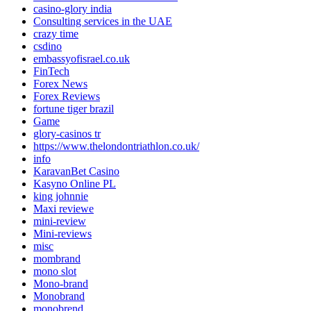
casino-glory india
Consulting services in the UAE
crazy time
csdino
embassyofisrael.co.uk
FinTech
Forex News
Forex Reviews
fortune tiger brazil
Game
glory-casinos tr
https://www.thelondontriathlon.co.uk/
info
KaravanBet Casino
Kasyno Online PL
king johnnie
Maxi reviewe
mini-review
Mini-reviews
misc
mombrand
mono slot
Mono-brand
Monobrand
monobrend