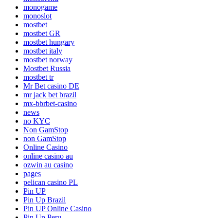
monogame
monoslot
mostbet
mostbet GR
mostbet hungary
mostbet italy
mostbet norway
Mostbet Russia
mostbet tr
Mr Bet casino DE
mr jack bet brazil
mx-bbrbet-casino
news
no KYC
Non GamStop
non GamStop
Online Casino
online casino au
ozwin au casino
pages
pelican casino PL
Pin UP
Pin Up Brazil
Pin UP Online Casino
Pin Up Peru