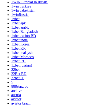
1WIN Official In Russia
1win Turkiye
1win uzbekistan
1winRussia
1xbet
1xbet apk
1xbet arabic
1xbet Bangladesh
1xbet casino BD
1xbet india
1xbet Korea
1xbet KR
1xbet malaysia
1xbet Morocco
1xbet RU
1xbet russian1
22bet
22Bet BD
22bet IT
5
888starz bd
archive
austria
aviator
aviator brazil