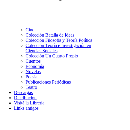
Cine
Colección Batalla de Ideas
Colección Filosofía y Teoría Política
Colección Teoría e Investigación en
Ciencias Sociales
Colección Un Cuarto Propio
Cuentos
Economía
Novelas
Poesía
Publicaciones Periódicas
Teatro
Descargas
Distribución
Visitá la Librería
Links amigos