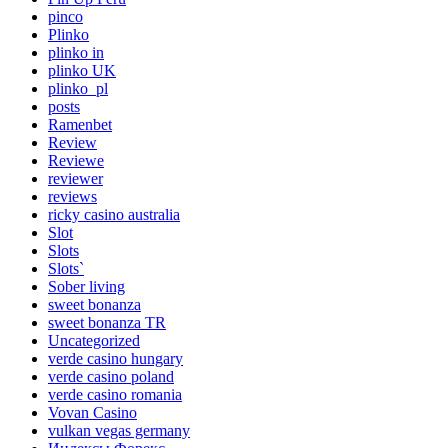
pinco
Plinko
plinko in
plinko UK
plinko_pl
posts
Ramenbet
Review
Reviewe
reviewer
reviews
ricky casino australia
Slot
Slots
Slots`
Sober living
sweet bonanza
sweet bonanza TR
Uncategorized
verde casino hungary
verde casino poland
verde casino romania
Vovan Casino
vulkan vegas germany