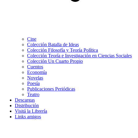
Cine
Colección Batalla de Ideas
Colección Filosofía y Teoría Política
Colección Teoría e Investigación en Ciencias Sociales
Colección Un Cuarto Propio
Cuentos
Economía
Novelas
Poesía
Publicaciones Periódicas
Teatro
Descargas
Distribución
Visitá la Librería
Links amigos