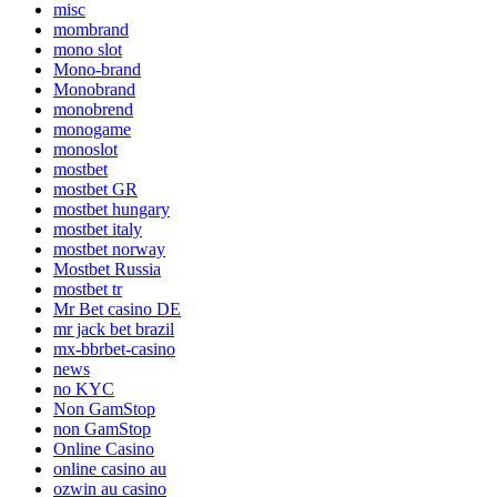
misc
mombrand
mono slot
Mono-brand
Monobrand
monobrend
monogame
monoslot
mostbet
mostbet GR
mostbet hungary
mostbet italy
mostbet norway
Mostbet Russia
mostbet tr
Mr Bet casino DE
mr jack bet brazil
mx-bbrbet-casino
news
no KYC
Non GamStop
non GamStop
Online Casino
online casino au
ozwin au casino