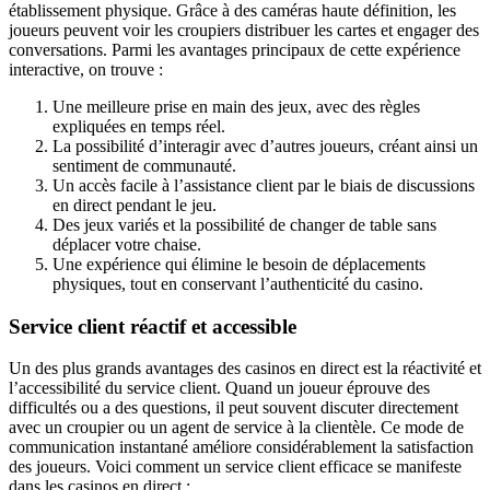
établissement physique. Grâce à des caméras haute définition, les
joueurs peuvent voir les croupiers distribuer les cartes et engager des
conversations. Parmi les avantages principaux de cette expérience
interactive, on trouve :
Une meilleure prise en main des jeux, avec des règles
expliquées en temps réel.
La possibilité d’interagir avec d’autres joueurs, créant ainsi un
sentiment de communauté.
Un accès facile à l’assistance client par le biais de discussions
en direct pendant le jeu.
Des jeux variés et la possibilité de changer de table sans
déplacer votre chaise.
Une expérience qui élimine le besoin de déplacements
physiques, tout en conservant l’authenticité du casino.
Service client réactif et accessible
Un des plus grands avantages des casinos en direct est la réactivité et
l’accessibilité du service client. Quand un joueur éprouve des
difficultés ou a des questions, il peut souvent discuter directement
avec un croupier ou un agent de service à la clientèle. Ce mode de
communication instantané améliore considérablement la satisfaction
des joueurs. Voici comment un service client efficace se manifeste
dans les casinos en direct :