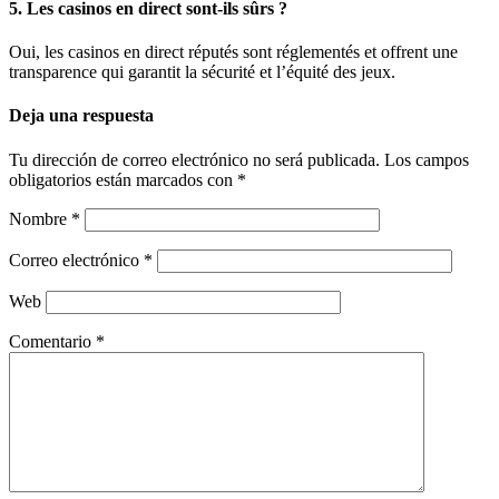
5. Les casinos en direct sont-ils sûrs ?
Oui, les casinos en direct réputés sont réglementés et offrent une
transparence qui garantit la sécurité et l’équité des jeux.
Deja una respuesta
Tu dirección de correo electrónico no será publicada.
Los campos
obligatorios están marcados con
*
Nombre
*
Correo electrónico
*
Web
Comentario
*