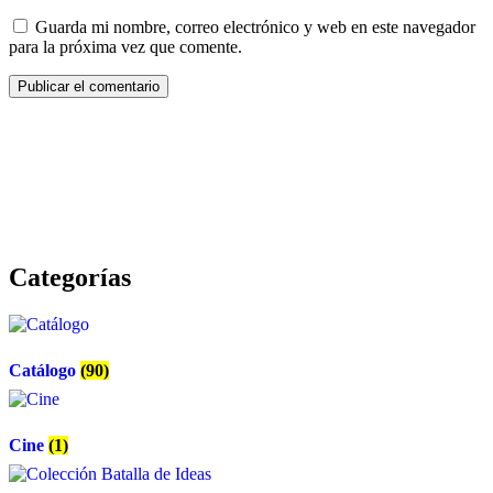
Guarda mi nombre, correo electrónico y web en este navegador
para la próxima vez que comente.
Categorías
Catálogo
(90)
Cine
(1)