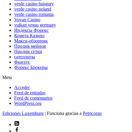
verde casino hungary
verde casino poland
verde casino romania
Vovan Casino
vulkan vegas germany
Индексы Форекс
Комета Казино
Макси-обзорник
Пролив мейнов
Пролив сетки
сателлиты
Финтех
Форекс Брокеры
Meta
Acceder
Feed de entradas
Feed de comentarios
WordPress.org
Ediciones Luxemburg
| Funciona gracias a
Petricoran