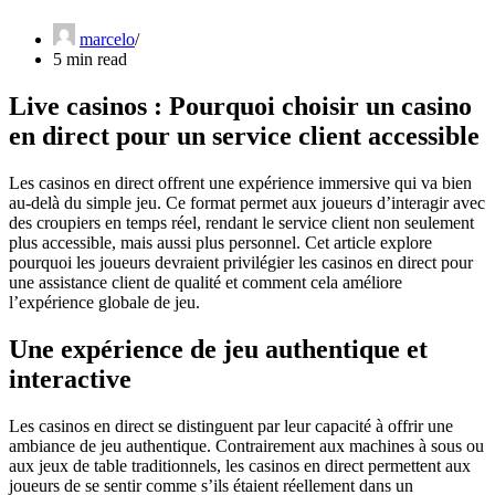
marcelo
5 min read
Live casinos : Pourquoi choisir un casino
en direct pour un service client accessible
Les casinos en direct offrent une expérience immersive qui va bien
au-delà du simple jeu. Ce format permet aux joueurs d’interagir avec
des croupiers en temps réel, rendant le service client non seulement
plus accessible, mais aussi plus personnel. Cet article explore
pourquoi les joueurs devraient privilégier les casinos en direct pour
une assistance client de qualité et comment cela améliore
l’expérience globale de jeu.
Une expérience de jeu authentique et
interactive
Les casinos en direct se distinguent par leur capacité à offrir une
ambiance de jeu authentique. Contrairement aux machines à sous ou
aux jeux de table traditionnels, les casinos en direct permettent aux
joueurs de se sentir comme s’ils étaient réellement dans un