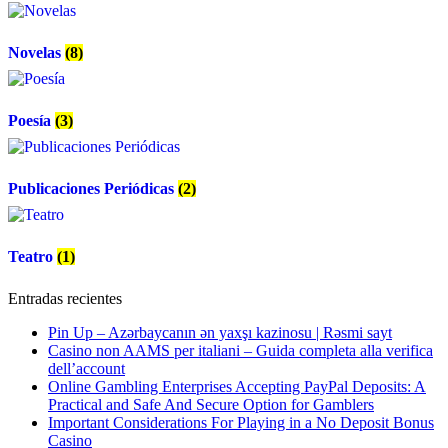
Novelas
(8)
Poesía
(3)
Publicaciones Periódicas
(2)
Teatro
(1)
Entradas recientes
Pin Up – Azərbaycanın ən yaxşı kazinosu | Rəsmi sayt
Casino non AAMS per italiani – Guida completa alla verifica
dell’account
Online Gambling Enterprises Accepting PayPal Deposits: A
Practical and Safe And Secure Option for Gamblers
Important Considerations For Playing in a No Deposit Bonus
Casino