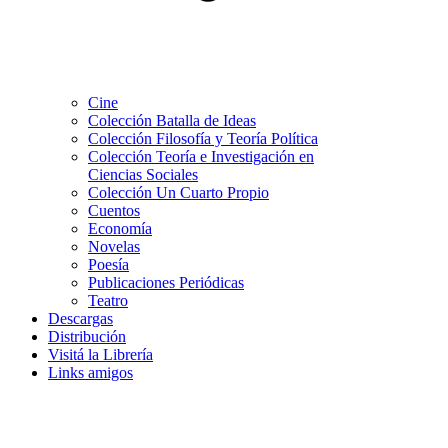
Cine
Colección Batalla de Ideas
Colección Filosofía y Teoría Política
Colección Teoría e Investigación en
Ciencias Sociales
Colección Un Cuarto Propio
Cuentos
Economía
Novelas
Poesía
Publicaciones Periódicas
Teatro
Descargas
Distribución
Visitá la Librería
Links amigos