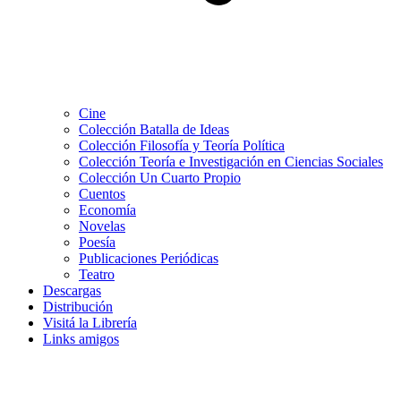
Cine
Colección Batalla de Ideas
Colección Filosofía y Teoría Política
Colección Teoría e Investigación en Ciencias Sociales
Colección Un Cuarto Propio
Cuentos
Economía
Novelas
Poesía
Publicaciones Periódicas
Teatro
Descargas
Distribución
Visitá la Librería
Links amigos