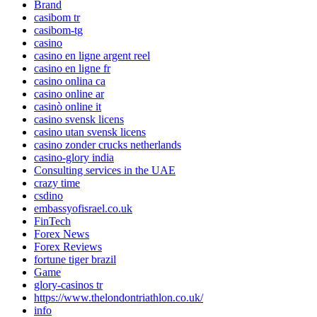
Brand
casibom tr
casibom-tg
casino
casino en ligne argent reel
casino en ligne fr
casino onlina ca
casino online ar
casinò online it
casino svensk licens
casino utan svensk licens
casino zonder crucks netherlands
casino-glory india
Consulting services in the UAE
crazy time
csdino
embassyofisrael.co.uk
FinTech
Forex News
Forex Reviews
fortune tiger brazil
Game
glory-casinos tr
https://www.thelondontriathlon.co.uk/
info