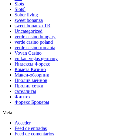
Slots
Slots`
Sober living
sweet bonanza
sweet bonanza TR
Uncategorized
verde casino hungary
verde casino poland
verde casino romania
Vovan Casino
vulkan vegas germany
Индексы Форекс
Комета Казино
Макси-обзорник
Пролив мейнов
Пролив сетки
сателлиты
Финтех
Форекс Брокеры
Meta
Acceder
Feed de entradas
Feed de comentarios