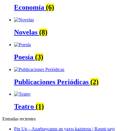
Economía
(6)
Novelas
(8)
Poesía
(3)
Publicaciones Periódicas
(2)
Teatro
(1)
Entradas recientes
Pin Up – Azərbaycanın ən yaxşı kazinosu | Rəsmi sayt