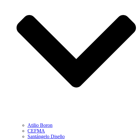
Atilio Boron
CEFMA
Santángelo Diseño