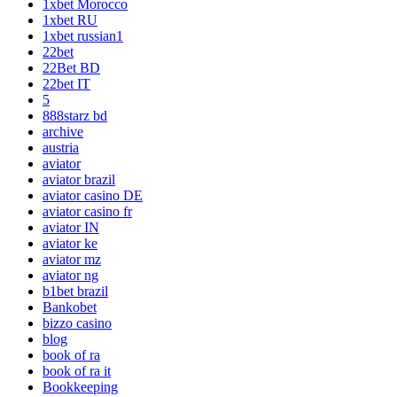
1xbet Morocco
1xbet RU
1xbet russian1
22bet
22Bet BD
22bet IT
5
888starz bd
archive
austria
aviator
aviator brazil
aviator casino DE
aviator casino fr
aviator IN
aviator ke
aviator mz
aviator ng
b1bet brazil
Bankobet
bizzo casino
blog
book of ra
book of ra it
Bookkeeping