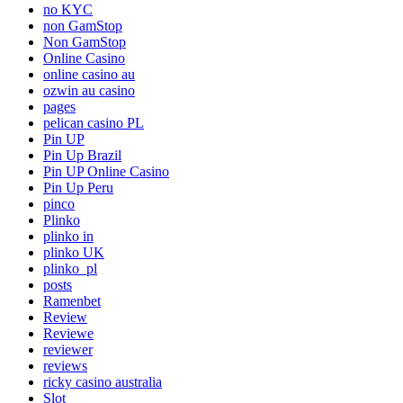
no KYC
non GamStop
Non GamStop
Online Casino
online casino au
ozwin au casino
pages
pelican casino PL
Pin UP
Pin Up Brazil
Pin UP Online Casino
Pin Up Peru
pinco
Plinko
plinko in
plinko UK
plinko_pl
posts
Ramenbet
Review
Reviewe
reviewer
reviews
ricky casino australia
Slot