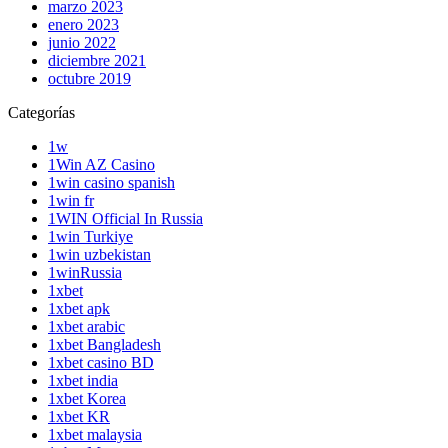
marzo 2023
enero 2023
junio 2022
diciembre 2021
octubre 2019
Categorías
1w
1Win AZ Casino
1win casino spanish
1win fr
1WIN Official In Russia
1win Turkiye
1win uzbekistan
1winRussia
1xbet
1xbet apk
1xbet arabic
1xbet Bangladesh
1xbet casino BD
1xbet india
1xbet Korea
1xbet KR
1xbet malaysia