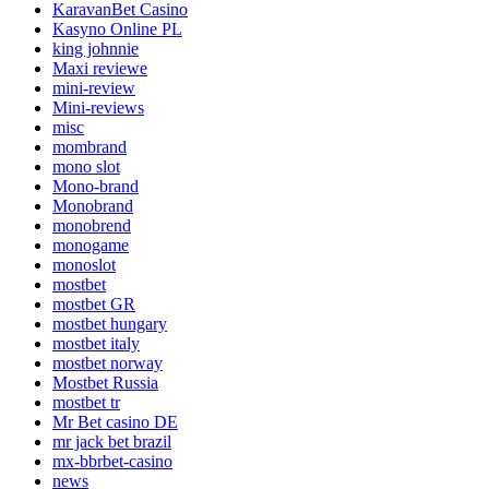
KaravanBet Casino
Kasyno Online PL
king johnnie
Maxi reviewe
mini-review
Mini-reviews
misc
mombrand
mono slot
Mono-brand
Monobrand
monobrend
monogame
monoslot
mostbet
mostbet GR
mostbet hungary
mostbet italy
mostbet norway
Mostbet Russia
mostbet tr
Mr Bet casino DE
mr jack bet brazil
mx-bbrbet-casino
news