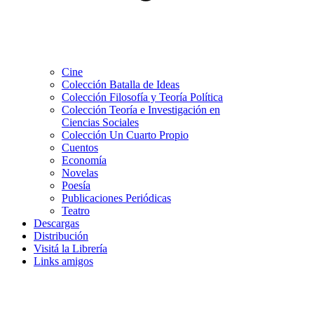
Cine
Colección Batalla de Ideas
Colección Filosofía y Teoría Política
Colección Teoría e Investigación en
Ciencias Sociales
Colección Un Cuarto Propio
Cuentos
Economía
Novelas
Poesía
Publicaciones Periódicas
Teatro
Descargas
Distribución
Visitá la Librería
Links amigos