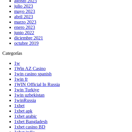
agosto 2023
julio 2023
mayo 2023
abril 2023
marzo 2023
enero 2023
junio 2022
diciembre 2021
octubre 2019
Categorías
1w
1Win AZ Casino
1win casino spanish
1win fr
1WIN Official In Russia
1win Turkiye
1win uzbekistan
1winRussia
1xbet
1xbet apk
1xbet arabic
1xbet Bangladesh
1xbet casino BD