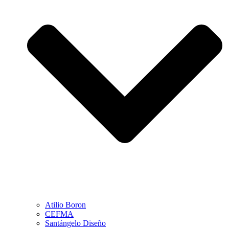
Atilio Boron
CEFMA
Santángelo Diseño