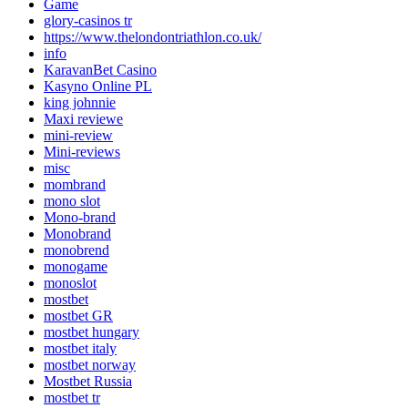
Game
glory-casinos tr
https://www.thelondontriathlon.co.uk/
info
KaravanBet Casino
Kasyno Online PL
king johnnie
Maxi reviewe
mini-review
Mini-reviews
misc
mombrand
mono slot
Mono-brand
Monobrand
monobrend
monogame
monoslot
mostbet
mostbet GR
mostbet hungary
mostbet italy
mostbet norway
Mostbet Russia
mostbet tr