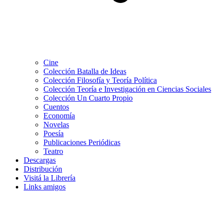
Cine
Colección Batalla de Ideas
Colección Filosofía y Teoría Política
Colección Teoría e Investigación en Ciencias Sociales
Colección Un Cuarto Propio
Cuentos
Economía
Novelas
Poesía
Publicaciones Periódicas
Teatro
Descargas
Distribución
Visitá la Librería
Links amigos