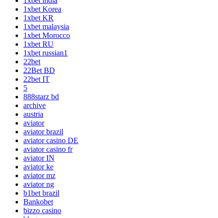
1xbet india
1xbet Korea
1xbet KR
1xbet malaysia
1xbet Morocco
1xbet RU
1xbet russian1
22bet
22Bet BD
22bet IT
5
888starz bd
archive
austria
aviator
aviator brazil
aviator casino DE
aviator casino fr
aviator IN
aviator ke
aviator mz
aviator ng
b1bet brazil
Bankobet
bizzo casino