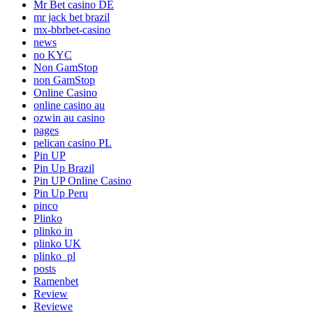
Mr Bet casino DE
mr jack bet brazil
mx-bbrbet-casino
news
no KYC
Non GamStop
non GamStop
Online Casino
online casino au
ozwin au casino
pages
pelican casino PL
Pin UP
Pin Up Brazil
Pin UP Online Casino
Pin Up Peru
pinco
Plinko
plinko in
plinko UK
plinko_pl
posts
Ramenbet
Review
Reviewe