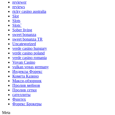
reviewer
reviews
ricky casino australia
Slot
Slots
Slots`
Sober living
sweet bonanza
sweet bonanza TR
Uncategorized
verde casino hungary
verde casino poland
verde casino romania
Vovan Casino
vulkan vegas germany
Индексы Форекс
Комета Казино
Макси-обзорник
Пролив мейнов
Пролив сетки
сателлиты
Финтех
Форекс Брокеры
Meta