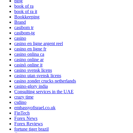
blog
book of ra
book of ra it
Bookkeeping
Brand
casibom tr
casibom-tg
casino
casino en ligne argent reel
casino en ligne fr
casino onlina ca
casino online ar
casinò online it
casino svensk licens
casino utan svensk licens
casino zonder crucks netherlands
casino-glory india
Consulting services in the UAE
crazy time
csdino
embassyofisrael.co.uk
FinTech
Forex News
Forex Reviews
fortune tiger brazil