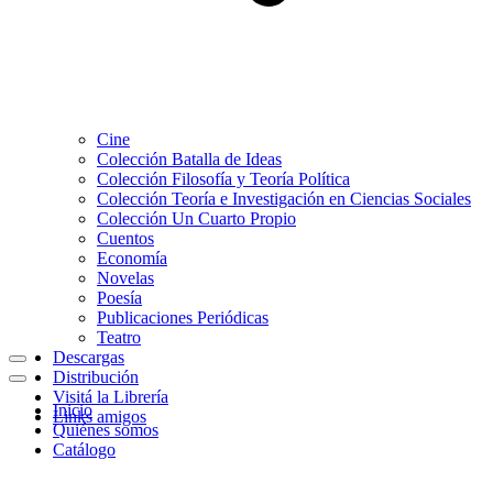
Cine
Colección Batalla de Ideas
Colección Filosofía y Teoría Política
Colección Teoría e Investigación en Ciencias Sociales
Colección Un Cuarto Propio
Cuentos
Economía
Novelas
Poesía
Publicaciones Periódicas
Teatro
Descargas
Menú
Distribución
de
Menú
Visitá la Librería
navegación
de
Inicio
Links amigos
navegación
Quiénes somos
Catálogo