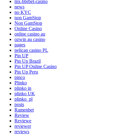
mx-bbrbet-casino
news
no KYC
non GamStop
Non GamStop
Online Casino
online casino au
ozwin au casino
pages
pelican casino PL
Pin UP
Pin Up Brazil
Pin UP Online Casino
Pin Up Peru
pinco
Plinko
plinko in
plinko UK
plinko_pl
posts
Ramenbet
Review
Reviewe
reviewer
reviews