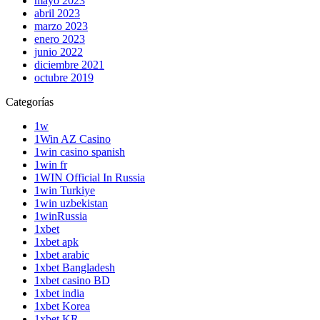
mayo 2023
abril 2023
marzo 2023
enero 2023
junio 2022
diciembre 2021
octubre 2019
Categorías
1w
1Win AZ Casino
1win casino spanish
1win fr
1WIN Official In Russia
1win Turkiye
1win uzbekistan
1winRussia
1xbet
1xbet apk
1xbet arabic
1xbet Bangladesh
1xbet casino BD
1xbet india
1xbet Korea
1xbet KR