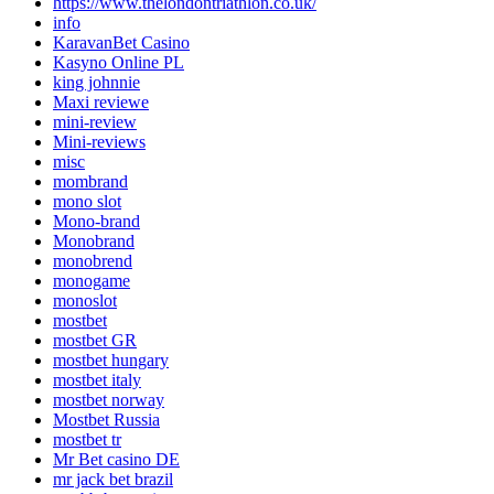
https://www.thelondontriathlon.co.uk/
info
KaravanBet Casino
Kasyno Online PL
king johnnie
Maxi reviewe
mini-review
Mini-reviews
misc
mombrand
mono slot
Mono-brand
Monobrand
monobrend
monogame
monoslot
mostbet
mostbet GR
mostbet hungary
mostbet italy
mostbet norway
Mostbet Russia
mostbet tr
Mr Bet casino DE
mr jack bet brazil