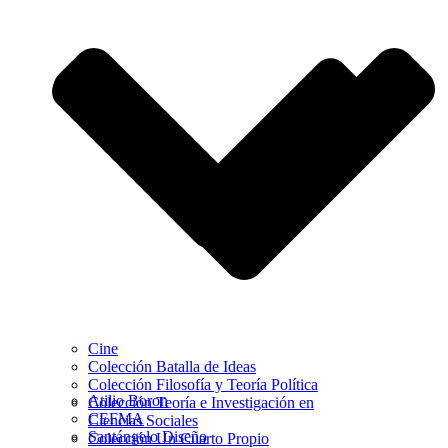
Cine
Colección Batalla de Ideas
Colección Filosofía y Teoría Política
Atilio Boron
Colección Teoría e Investigación en
CEFMA
Ciencias Sociales
Santángelo Diseño
Colección Un Cuarto Propio