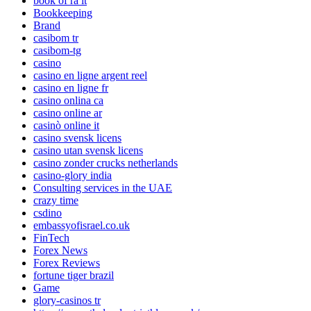
book of ra it
Bookkeeping
Brand
casibom tr
casibom-tg
casino
casino en ligne argent reel
casino en ligne fr
casino onlina ca
casino online ar
casinò online it
casino svensk licens
casino utan svensk licens
casino zonder crucks netherlands
casino-glory india
Consulting services in the UAE
crazy time
csdino
embassyofisrael.co.uk
FinTech
Forex News
Forex Reviews
fortune tiger brazil
Game
glory-casinos tr