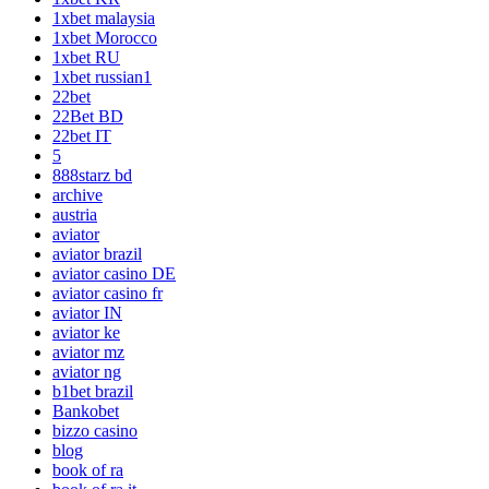
1xbet malaysia
1xbet Morocco
1xbet RU
1xbet russian1
22bet
22Bet BD
22bet IT
5
888starz bd
archive
austria
aviator
aviator brazil
aviator casino DE
aviator casino fr
aviator IN
aviator ke
aviator mz
aviator ng
b1bet brazil
Bankobet
bizzo casino
blog
book of ra