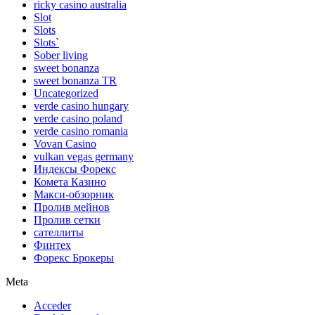
ricky casino australia
Slot
Slots
Slots`
Sober living
sweet bonanza
sweet bonanza TR
Uncategorized
verde casino hungary
verde casino poland
verde casino romania
Vovan Casino
vulkan vegas germany
Индексы Форекс
Комета Казино
Макси-обзорник
Пролив мейнов
Пролив сетки
сателлиты
Финтех
Форекс Брокеры
Meta
Acceder