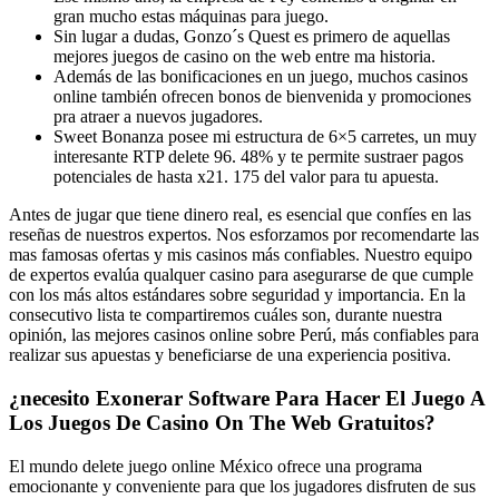
gran mucho estas máquinas para juego.
Sin lugar a dudas, Gonzo´s Quest es primero de aquellas
mejores juegos de casino on the web entre ma historia.
Además de las bonificaciones en un juego, muchos casinos
online también ofrecen bonos de bienvenida y promociones
pra atraer a nuevos jugadores.
Sweet Bonanza posee mi estructura de 6×5 carretes, un muy
interesante RTP delete 96. 48% y te permite sustraer pagos
potenciales de hasta x21. 175 del valor para tu apuesta.
Antes de jugar que tiene dinero real, es esencial que confíes en las
reseñas de nuestros expertos. Nos esforzamos por recomendarte las
mas famosas ofertas y mis casinos más confiables. Nuestro equipo
de expertos evalúa qualquer casino para asegurarse de que cumple
con los más altos estándares sobre seguridad y importancia. En la
consecutivo lista te compartiremos cuáles son, durante nuestra
opinión, las mejores casinos online sobre Perú, más confiables para
realizar sus apuestas y beneficiarse de una experiencia positiva.
¿necesito Exonerar Software Para Hacer El Juego A
Los Juegos De Casino On The Web Gratuitos?
El mundo delete juego online México ofrece una programa
emocionante y conveniente para que los jugadores disfruten de sus