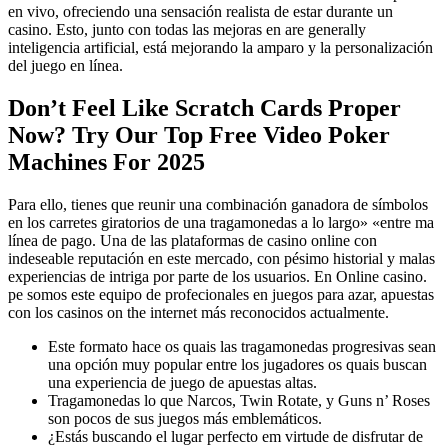
en vivo, ofreciendo una sensación realista de estar durante un
casino. Esto, junto con todas las mejoras en are generally
inteligencia artificial, está mejorando la amparo y la personalización
del juego en línea.
Don’t Feel Like Scratch Cards Proper
Now? Try Our Top Free Video Poker
Machines For 2025
Para ello, tienes que reunir una combinación ganadora de símbolos
en los carretes giratorios de una tragamonedas a lo largo» «entre ma
línea de pago. Una de las plataformas de casino online con
indeseable reputación en este mercado, con pésimo historial y malas
experiencias de intriga por parte de los usuarios. En Online casino.
pe somos este equipo de profecionales en juegos para azar, apuestas
con los casinos on the internet más reconocidos actualmente.
Este formato hace os quais las tragamonedas progresivas sean
una opción muy popular entre los jugadores os quais buscan
una experiencia de juego de apuestas altas.
Tragamonedas lo que Narcos, Twin Rotate, y Guns n’ Roses
son pocos de sus juegos más emblemáticos.
¿Estás buscando el lugar perfecto em virtude de disfrutar de