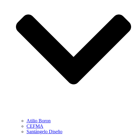
Atilio Boron
CEFMA
Santángelo Diseño