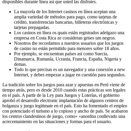
disponibles durante línea así que usted las disfrutes.
La mayoría de los Internet casinos en línea aceptan una
amplia variedad de métodos para pago, como tarjetas de
crédito, transferencias bancarias, billeteras electrónicas y
tarjetas prepagadas.
Los casinos en línea os quais están registrados adelgazo una
empresa en Costa Rica ze consideran grises um negros.
Nosotros the recordamos a nuestros usuarios que los juegos
de casino no están permitido para menores sobre 18 años.
Por ejemplo, se encuentran países asi como Suecia,
Dinamarca, Rumanía, Ucrania, Francia, España, Nigeria y
demas.
Todo lo que precisas es un navegador y una conexión a new
Internet, y debes empezar a jugar en cuestión para segundos.
​La tradición sobre los juegos para azar y apuestas en Perú viene de
tiempo atrás, pero es desde 2010 cuando estas prácticas son legales
en el país. A partir de la Ley para Juegos y Loterías, el gobierno
aprobó el desarrollo electronic implantación de algunos centros de
holganza y juego legitimate en el país. Esto ha fomentado el empleo
con potenciado el turismo a lo copioso y ancho de país. Se acabaron
los centros clandestinos de juego, como» «anordna conllevado una
acrecentamiento en las situaciones y formas para el usuario.