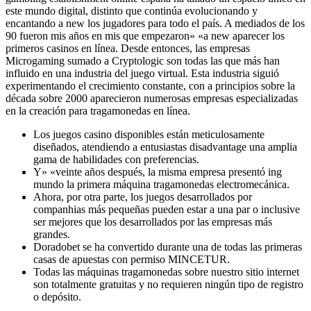
este mundo digital, distinto que continúa evolucionando y
encantando a new los jugadores para todo el país. A mediados de los
90 fueron mis años en mis que empezaron» «a new aparecer los
primeros casinos en línea. Desde entonces, las empresas
Microgaming sumado a Cryptologic son todas las que más han
influido en una industria del juego virtual. Esta industria siguió
experimentando el crecimiento constante, con a principios sobre la
década sobre 2000 aparecieron numerosas empresas especializadas
en la creación para tragamonedas en línea.
Los juegos casino disponibles están meticulosamente
diseñados, atendiendo a entusiastas disadvantage una amplia
gama de habilidades con preferencias.
Y» «veinte años después, la misma empresa presentó ing
mundo la primera máquina tragamonedas electromecánica.
Ahora, por otra parte, los juegos desarrollados por
companhias más pequeñas pueden estar a una par o inclusive
ser mejores que los desarrollados por las empresas más
grandes.
Doradobet se ha convertido durante una de todas las primeras
casas de apuestas con permiso MINCETUR.
Todas las máquinas tragamonedas sobre nuestro sitio internet
son totalmente gratuitas y no requieren ningún tipo de registro
o depósito.