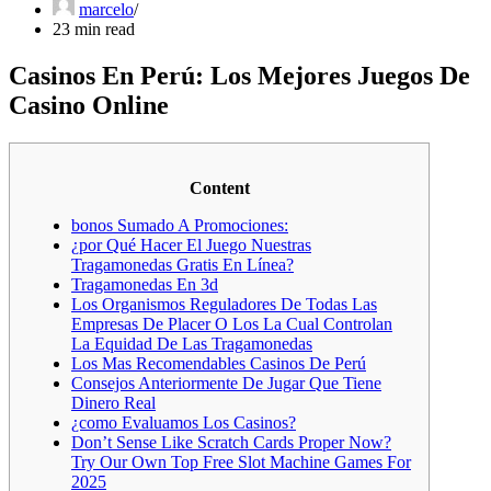
marcelo
23 min read
Casinos En Perú: Los Mejores Juegos De
Casino Online
Content
​bonos Sumado A Promociones:
¿por Qué Hacer El Juego Nuestras
Tragamonedas Gratis En Línea?
Tragamonedas En 3d
Los Organismos Reguladores De Todas Las
Empresas De Placer O Los La Cual Controlan
La Equidad De Las Tragamonedas
Los Mas Recomendables Casinos De Perú
Consejos Anteriormente De Jugar Que Tiene
Dinero Real
¿como Evaluamos Los Casinos?
Don’t Sense Like Scratch Cards Proper Now?
Try Our Own Top Free Slot Machine Games For
2025