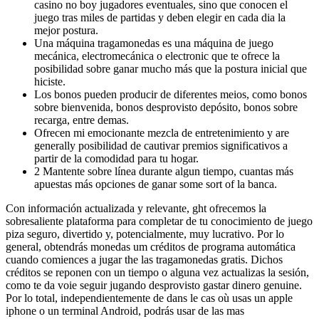
casino no boy jugadores eventuales, sino que conocen el
juego tras miles de partidas y deben elegir en cada dia la
mejor postura.
Una máquina tragamonedas es una máquina de juego
mecánica, electromecánica o electronic que te ofrece la
posibilidad sobre ganar mucho más que la postura inicial que
hiciste.
Los bonos pueden producir de diferentes meios, como bonos
sobre bienvenida, bonos desprovisto depósito, bonos sobre
recarga, entre demas.
Ofrecen mi emocionante mezcla de entretenimiento y are
generally posibilidad de cautivar premios significativos a
partir de la comodidad para tu hogar.
2 Mantente sobre línea durante algun tiempo, cuantas más
apuestas más opciones de ganar some sort of la banca.
Con información actualizada y relevante, ght ofrecemos la
sobresaliente plataforma para completar de tu conocimiento de juego
piza seguro, divertido y, potencialmente, muy lucrativo. Por lo
general, obtendrás monedas um créditos de programa automática
cuando comiences a jugar the las tragamonedas gratis. Dichos
créditos se reponen con un tiempo o alguna vez actualizas la sesión,
como te da voie seguir jugando desprovisto gastar dinero genuine.
Por lo total, independientemente de dans le cas où usas un apple
iphone o un terminal Android, podrás usar de las mas