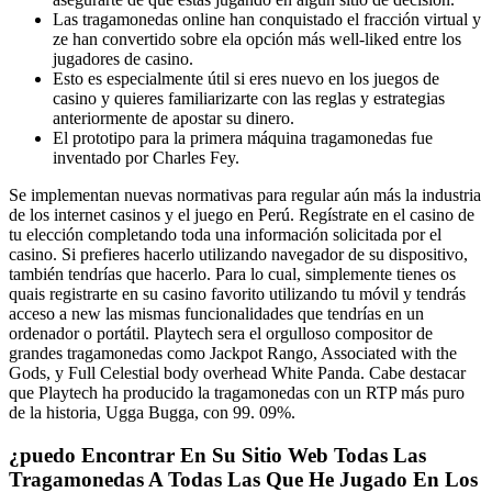
Las tragamonedas online han conquistado el fracción virtual y
ze han convertido sobre ela opción más well-liked entre los
jugadores de casino.
Esto es especialmente útil si eres nuevo en los juegos de
casino y quieres familiarizarte con las reglas y estrategias
anteriormente de apostar su dinero.
El prototipo para la primera máquina tragamonedas fue
inventado por Charles Fey.
Se implementan nuevas normativas para regular aún más la industria
de los internet casinos y el juego en Perú. Regístrate en el casino de
tu elección completando toda una información solicitada por el
casino. Si prefieres hacerlo utilizando navegador de su dispositivo,
también tendrías que hacerlo. Para lo cual, simplemente tienes os
quais registrarte en su casino favorito utilizando tu móvil y tendrás
acceso a new las mismas funcionalidades que tendrías en un
ordenador o portátil. Playtech sera el orgulloso compositor de
grandes tragamonedas como Jackpot Rango, Associated with the
Gods, y Full Celestial body overhead White Panda. Cabe destacar
que Playtech ha producido la tragamonedas con un RTP más puro
de la historia, Ugga Bugga, con 99. 09%.
¿puedo Encontrar En Su Sitio Web Todas Las
Tragamonedas A Todas Las Que He Jugado En Los