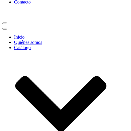
Contacto
Menú
de
Menú
navegación
de
Inicio
navegación
Quiénes somos
Catálogo