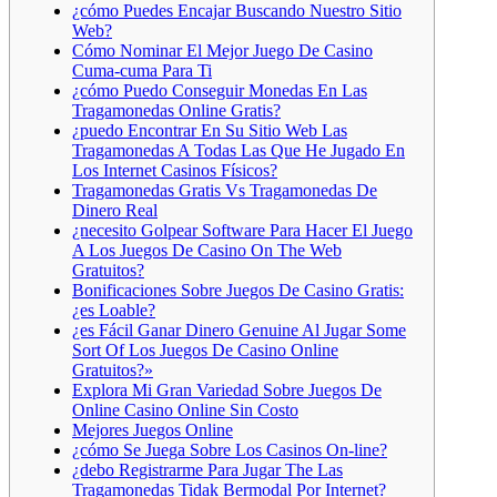
¿cómo Puedes Encajar Buscando Nuestro Sitio
Web?
Cómo Nominar El Mejor Juego De Casino
Cuma-cuma Para Ti
¿cómo Puedo Conseguir Monedas En Las
Tragamonedas Online Gratis?
¿puedo Encontrar En Su Sitio Web Las
Tragamonedas A Todas Las Que He Jugado En
Los Internet Casinos Físicos?
Tragamonedas Gratis Vs Tragamonedas De
Dinero Real
¿necesito Golpear Software Para Hacer El Juego
A Los Juegos De Casino On The Web
Gratuitos?
Bonificaciones Sobre Juegos De Casino Gratis:
¿es Loable?
¿es Fácil Ganar Dinero Genuine Al Jugar Some
Sort Of Los Juegos De Casino Online
Gratuitos?»
Explora Mi Gran Variedad Sobre Juegos De
Online Casino Online Sin Costo
Mejores Juegos Online
¿cómo Se Juega Sobre Los Casinos On-line?
¿debo Registrarme Para Jugar The Las
Tragamonedas Tidak Bermodal Por Internet?