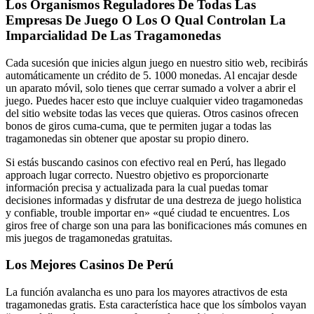
Los Organismos Reguladores De Todas Las
Empresas De Juego O Los O Qual Controlan La
Imparcialidad De Las Tragamonedas
Cada sucesión que inicies algun juego en nuestro sitio web, recibirás
automáticamente un crédito de 5. 1000 monedas. Al encajar desde
un aparato móvil, solo tienes que cerrar sumado a volver a abrir el
juego. Puedes hacer esto que incluye cualquier video tragamonedas
del sitio website todas las veces que quieras. Otros casinos ofrecen
bonos de giros cuma-cuma, que te permiten jugar a todas las
tragamonedas sin obtener que apostar su propio dinero.
Si estás buscando casinos con efectivo real en Perú, has llegado
approach lugar correcto. Nuestro objetivo es proporcionarte
información precisa y actualizada para la cual puedas tomar
decisiones informadas y disfrutar de una destreza de juego holistica
y confiable, trouble importar en» «qué ciudad te encuentres. Los
giros free of charge son una para las bonificaciones más comunes en
mis juegos de tragamonedas gratuitas.
Los Mejores Casinos De Perú
La función avalancha es uno para los mayores atractivos de esta
tragamonedas gratis. Esta característica hace que los símbolos vayan