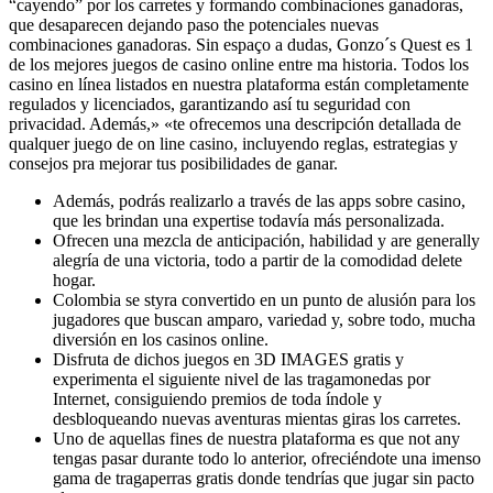
“cayendo” por los carretes y formando combinaciones ganadoras,
que desaparecen dejando paso the potenciales nuevas
combinaciones ganadoras. Sin espaço a dudas, Gonzo´s Quest es 1
de los mejores juegos de casino online entre ma historia. Todos los
casino en línea listados en nuestra plataforma están completamente
regulados y licenciados, garantizando así tu seguridad con
privacidad. Además,» «te ofrecemos una descripción detallada de
qualquer juego de on line casino, incluyendo reglas, estrategias y
consejos pra mejorar tus posibilidades de ganar.
Además, podrás realizarlo a través de las apps sobre casino,
que les brindan una expertise todavía más personalizada.
Ofrecen una mezcla de anticipación, habilidad y are generally
alegría de una victoria, todo a partir de la comodidad delete
hogar.
Colombia se styra convertido en un punto de alusión para los
jugadores que buscan amparo, variedad y, sobre todo, mucha
diversión en los casinos online.
Disfruta de dichos juegos en 3D IMAGES gratis y
experimenta el siguiente nivel de las tragamonedas por
Internet, consiguiendo premios de toda índole y
desbloqueando nuevas aventuras mientas giras los carretes.
Uno de aquellas fines de nuestra plataforma es que not any
tengas pasar durante todo lo anterior, ofreciéndote una imenso
gama de tragaperras gratis donde tendrías que jugar sin pacto