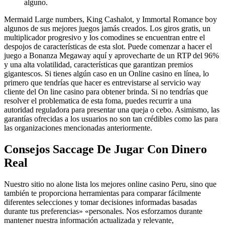
alguno.
Mermaid Large numbers, King Cashalot, y Immortal Romance boy
algunos de sus mejores juegos jamás creados. Los giros gratis, un
multiplicador progresivo y los comodines se encuentran entre el
despojos de características de esta slot. Puede comenzar a hacer el
juego a Bonanza Megaway aquí y aprovecharte de un RTP del 96%
y una alta volatilidad, características que garantizan premios
gigantescos. Si tienes algún caso en un Online casino en línea, lo
primero que tendrías que hacer es entrevistarse al servicio way
cliente del On line casino para obtener brinda. Si no tendrías que
resolver el problematica de esta foma, puedes recurrir a una
autoridad reguladora para presentar una queja o cebo. Asimismo, las
garantías ofrecidas a los usuarios no son tan crédibles como las para
las organizaciones mencionadas anteriormente.
Consejos Saccage De Jugar Con Dinero
Real
Nuestro sitio no alone lista los mejores online casino Peru, sino que
también te proporciona herramientas para comparar fácilmente
diferentes selecciones y tomar decisiones informadas basadas
durante tus preferencias» «personales. Nos esforzamos durante
mantener nuestra información actualizada y relevante,