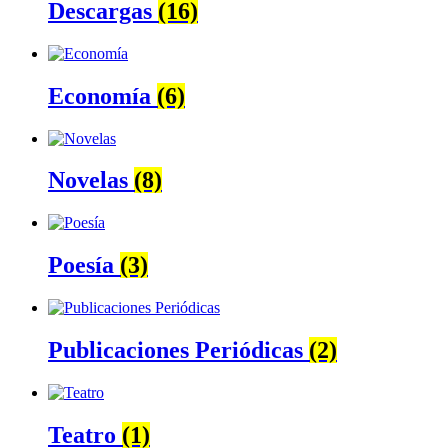
Descargas
(16)
Economía
(6)
Novelas
(8)
Poesía
(3)
Publicaciones Periódicas
(2)
Teatro
(1)