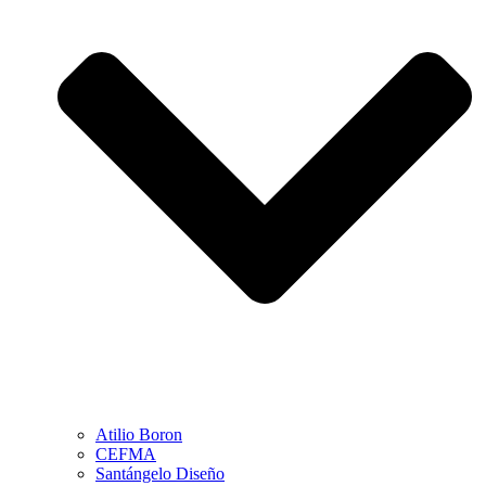
Atilio Boron
CEFMA
Santángelo Diseño