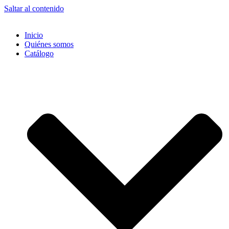
Saltar al contenido
Inicio
Quiénes somos
Catálogo