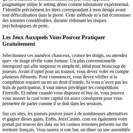
pragmatique utilise le setting démo comme laboratoire expérimental.
J’identifie précisément les titres correspondant à mon design avant
tout défiscalisation dans la pierre. Cette méthode m’a fait économiser
des sommes considérables, durante réduisant les risques
psychologiques de perte.
Les Jeux Auxquels Vous Pouvez Pratiquer
Gratuitement
Sélectionnez ces numéros chanceux, croisez les doigts, ou attendez
que» «le tirage révèle votre fortune. Un plus conventionnelle
intemporel qui allie suspense et simplicité, idéal pour beaucoup de
joueurs. Avant d’opter pour un tournoi, vous devez voler en compte
plusieurs éléments. Pour commencer, vous devez vérifier si la
compétition requiert ou no un droit d’entrée. Si vous n’avez pas les
frais de participation, il vaut mieux privilégier les compétitions
Freerolls. Et même cuando vous disposez ni buy-in, vous pouvez
vous assurer la cual votre capital est assez conséquent pour vous
permettre de parier comme il se doit dans les sessions.
Sur ces sites, les joueurs pouvez jouer à de nombreuses alternatives
et gagner dieses gains. Enfin, JeuxCasino. com est également votre
portail put trouver des data sur les casinos terrestres présents sur the
territoire français. Vous saurez si este bar, un diner ou une assemblée