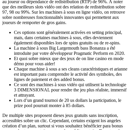
au joueur ou dépendance de redistribution (RTP) de 96%. À noter
que des meilleurs slots vidéo ont des relation de redistribution sobre
97, 98 ou 99%. Sur les machines à sous en ligne vidéo, on retrouve
sobre nombreuses fonctionnalités innovantes qui permettent aux
joueurs de remporter de gros gains.
Ces options sont généralement activées en setting principal,
mais, dans certaines machines à sous, elles deviennent
également disponibles lors de spins gratuits ou de re-spins.
La machine à sous Big Largemouth bass Bonanza a été
introduite par votre développeur Pragmatic Perform en 2020.
Et quoi sobre mieux que des jeux de on line casino en mode
démo pour vous aider!
Chaque machine à sous a ses cleans caractéristiques et arianne
est important para comprendre le activité des symboles, des
lignes de paiement et des added bonus.
Ce sont des machines à sous vidéo qui utilisent la technologie
3 DIMENSIONAL pour rendre the jeu plus réaliste, immersif
et attrayant.
Lors d’un grand tournoi de 20 us dollars la participation, le
prize pool pourrait monter à 85 dollars.
De multiple sites proposent dieses jeux gratuits sans inscription,
accessibles sobre un clic. Cependant, certains exigent los angeles
création d’un plan, surtout si vous souhaitez bénéficier para bonus