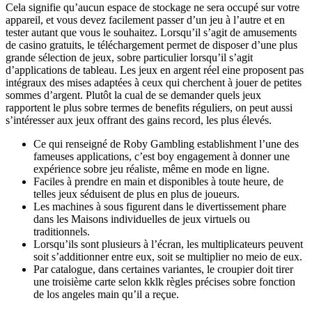
Cela signifie qu’aucun espace de stockage ne sera occupé sur votre
appareil, et vous devez facilement passer d’un jeu à l’autre et en
tester autant que vous le souhaitez. Lorsqu’il s’agit de amusements
de casino gratuits, le téléchargement permet de disposer d’une plus
grande sélection de jeux, sobre particulier lorsqu’il s’agit
d’applications de tableau. Les jeux en argent réel eine proposent pas
intégraux des mises adaptées à ceux qui cherchent à jouer de petites
sommes d’argent. Plutôt la cual de se demander quels jeux
rapportent le plus sobre termes de benefits réguliers, on peut aussi
s’intéresser aux jeux offrant des gains record, les plus élevés.
Ce qui renseigné de Roby Gambling establishment l’une des
fameuses applications, c’est boy engagement à donner une
expérience sobre jeu réaliste, même en mode en ligne.
Faciles à prendre en main et disponibles à toute heure, de
telles jeux séduisent de plus en plus de joueurs.
Les machines à sous figurent dans le divertissement phare
dans les Maisons individuelles de jeux virtuels ou
traditionnels.
Lorsqu’ils sont plusieurs à l’écran, les multiplicateurs peuvent
soit s’additionner entre eux, soit se multiplier no meio de eux.
Par catalogue, dans certaines variantes, le croupier doit tirer
une troisième carte selon kklk règles précises sobre fonction
de los angeles main qu’il a reçue.