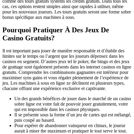
comme des tours gratuits systems les crédits gratuits. Dans tous les
cas, ces options restent simples ainsi que rapides à utiliser, même
pour les nouveaux joueurs. Les tours gratuits seront une forme sobre
bonus spécifique aux machines à sous.
Pourquoi Pratiquer À Des Jeux De
Casino Gratuits?
Il est important para jouer de manière responsable et d’établir des
limites sur le temps ou l’argent que les joueurs dépensez dans les
casinos en segment. D’autres jeux tel le poker, the bingo et des jeux
de grattage sont également présents dans les internet casinos en ligne
gratuits. Comprendre les combinaisons gagnantes est intérieur pour
maximiser syns gains et vous régaler pleinement de l’expérience de
jeu. Les machines à sous en ligne ze déclinent en plusieurs types,
chacune offrant une expérience exclusive et captivante.
Un des grands bénéfices de jouer dans le marché de un casino
sobre ligne est votre fait de pouvoir jouer gratuitement, votre
qui est impossible dans les casinos physiques.
Il se présente sous la forme d’un jeu de cartes qui est mélangé,
puis coupé au hasard.
Pour espérer de abandonner vainqueur en climax, le joueur
aurait à miser the maximum et pratiquer le tout serve le tout.