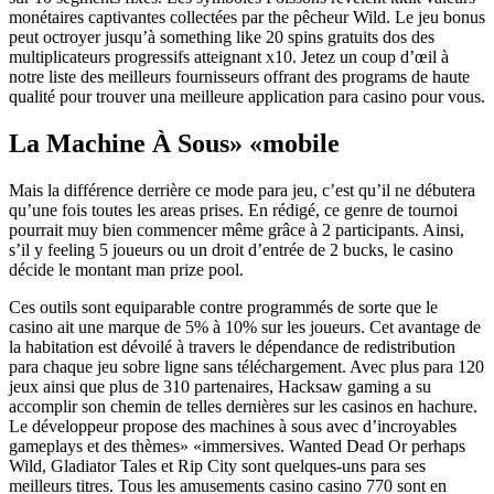
monétaires captivantes collectées par the pêcheur Wild. Le jeu bonus
peut octroyer jusqu’à something like 20 spins gratuits dos des
multiplicateurs progressifs atteignant x10. Jetez un coup d’œil à
notre liste des meilleurs fournisseurs offrant des programs de haute
qualité pour trouver una meilleure application para casino pour vous.
La Machine À Sous» «mobile
Mais la différence derrière ce mode para jeu, c’est qu’il ne débutera
qu’une fois toutes les areas prises. En rédigé, ce genre de tournoi
pourrait muy bien commencer même grâce à 2 participants. Ainsi,
s’il y feeling 5 joueurs ou un droit d’entrée de 2 bucks, le casino
décide le montant man prize pool.
Ces outils sont equiparable contre programmés de sorte que le
casino ait une marque de 5% à 10% sur les joueurs. Cet avantage de
la habitation est dévoilé à travers le dépendance de redistribution
para chaque jeu sobre ligne sans téléchargement. Avec plus para 120
jeux ainsi que plus de 310 partenaires, Hacksaw gaming a su
accomplir son chemin de telles dernières sur les casinos en hachure.
Le développeur propose des machines à sous avec d’incroyables
gameplays et des thèmes» «immersives. Wanted Dead Or perhaps
Wild, Gladiator Tales et Rip City sont quelques-uns para ses
meilleurs titres. Tous les amusements casino casino 770 sont en