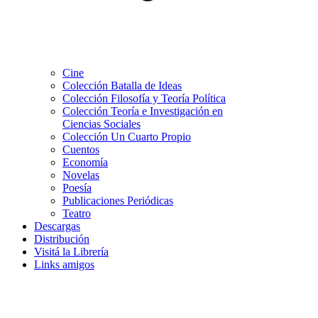
Cine
Colección Batalla de Ideas
Colección Filosofía y Teoría Política
Colección Teoría e Investigación en
Ciencias Sociales
Colección Un Cuarto Propio
Cuentos
Economía
Novelas
Poesía
Publicaciones Periódicas
Teatro
Descargas
Distribución
Visitá la Librería
Links amigos