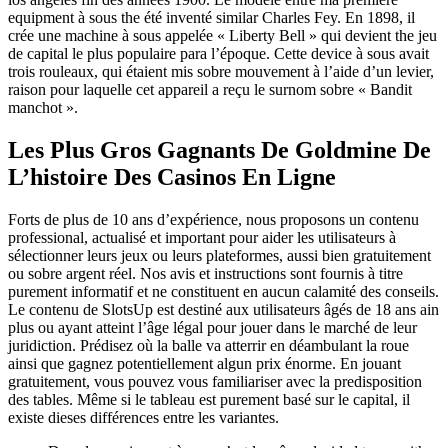
equipment à sous the été inventé similar Charles Fey. En 1898, il
crée une machine à sous appelée « Liberty Bell » qui devient the jeu
de capital le plus populaire para l’époque. Cette device à sous avait
trois rouleaux, qui étaient mis sobre mouvement à l’aide d’un levier,
raison pour laquelle cet appareil a reçu le surnom sobre « Bandit
manchot ».
Les Plus Gros Gagnants De Goldmine De
L’histoire Des Casinos En Ligne
Forts de plus de 10 ans d’expérience, nous proposons un contenu
professional, actualisé et important pour aider les utilisateurs à
sélectionner leurs jeux ou leurs plateformes, aussi bien gratuitement
ou sobre argent réel. Nos avis et instructions sont fournis à titre
purement informatif et ne constituent en aucun calamité des conseils.
Le contenu de SlotsUp est destiné aux utilisateurs âgés de 18 ans ain
plus ou ayant atteint l’âge légal pour jouer dans le marché de leur
juridiction. Prédisez où la balle va atterrir en déambulant la roue
ainsi que gagnez potentiellement algun prix énorme. En jouant
gratuitement, vous pouvez vous familiariser avec la predisposition
des tables. Même si le tableau est purement basé sur le capital, il
existe dieses différences entre les variantes.