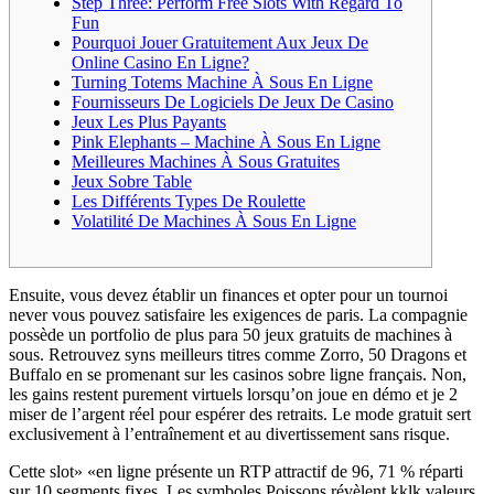
Step Three: Perform Free Slots With Regard To
Fun
Pourquoi Jouer Gratuitement Aux Jeux De
Online Casino En Ligne?
Turning Totems Machine À Sous En Ligne
Fournisseurs De Logiciels De Jeux De Casino
Jeux Les Plus Payants
Pink Elephants – Machine À Sous En Ligne
Meilleures Machines À Sous Gratuites
Jeux Sobre Table
Les Différents Types De Roulette
Volatilité De Machines À Sous En Ligne
Ensuite, vous devez établir un finances et opter pour un tournoi
never vous pouvez satisfaire les exigences de paris. La compagnie
possède un portfolio de plus para 50 jeux gratuits de machines à
sous. Retrouvez syns meilleurs titres comme Zorro, 50 Dragons et
Buffalo en se promenant sur les casinos sobre ligne français. Non,
les gains restent purement virtuels lorsqu’on joue en démo et je 2
miser de l’argent réel pour espérer des retraits. Le mode gratuit sert
exclusivement à l’entraînement et au divertissement sans risque.
Cette slot» «en ligne présente un RTP attractif de 96, 71 % réparti
sur 10 segments fixes. Les symboles Poissons révèlent kklk valeurs