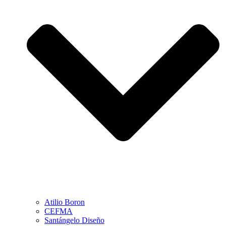
Atilio Boron
CEFMA
Santángelo Diseño