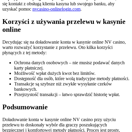
się kontakt z obsługą klienta kasyna lub swojego banku, aby
uzyskać pomoc
nvcasino-onlinelogin.com
.
Korzyści z używania przelewu w kasynie
online
Decydując się na doładowanie konta w kasynie online NV casino,
warto rozważyć korzystanie z przelewu. Oto kilka korzyści
płynących z tej metody:
Ochrona danych osobowych – nie musisz podawać danych
karty płatniczej.
Możliwość wpłat dużych kwot bez limitów.
Dostępność dla osób, które wolą tradycyjne metody płatności.
Transakcje są szybsze niż zwykłe wysyłanie czeków
bankowych.
Przejrzystość transakcji – łatwo sprawdzić historię wpłat.
Podsumowanie
Doładowanie konta w kasynie online NV casino przy użyciu
przelewu to doskonały wybór dla graczy poszukujących
bezpiecznej i komfortowej metody płatności. Proces jest prosty,