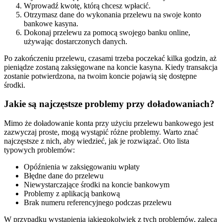
Wprowadź kwotę, którą chcesz wpłacić.
Otrzymasz dane do wykonania przelewu na swoje konto
bankowe kasyna.
Dokonaj przelewu za pomocą swojego banku online,
używając dostarczonych danych.
Po zakończeniu przelewu, czasami trzeba poczekać kilka godzin, aż
pieniądze zostaną zaksięgowane na koncie kasyna. Kiedy transakcja
zostanie potwierdzona, na twoim koncie pojawią się dostępne
środki.
Jakie są najczęstsze problemy przy doładowaniach?
Mimo że doładowanie konta przy użyciu przelewu bankowego jest
zazwyczaj proste, mogą wystąpić różne problemy. Warto znać
najczęstsze z nich, aby wiedzieć, jak je rozwiązać. Oto lista
typowych problemów:
Opóźnienia w zaksięgowaniu wpłaty
Błędne dane do przelewu
Niewystarczające środki na koncie bankowym
Problemy z aplikacją bankową
Brak numeru referencyjnego podczas przelewu
W przypadku wystąpienia jakiegokolwiek z tych problemów, zaleca