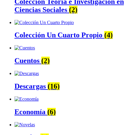
Colección Teoría e Investigación en
Ciencias Sociales
(2)
Colección Un Cuarto Propio
(4)
Cuentos
(2)
Descargas
(16)
Economía
(6)