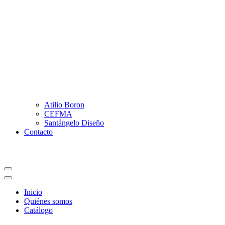
Atilio Boron
CEFMA
Santángelo Diseño
Contacto
Menú
de
Menú
navegación
de
Inicio
navegación
Quiénes somos
Catálogo